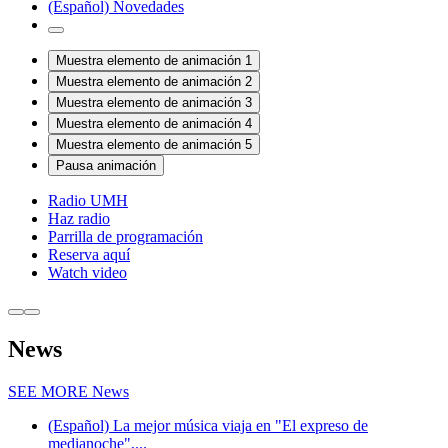
(Español) Novedades
Muestra elemento de animación 1
Muestra elemento de animación 2
Muestra elemento de animación 3
Muestra elemento de animación 4
Muestra elemento de animación 5
Pausa animación
Radio UMH
Haz radio
Parrilla de programación
Reserva aquí
Watch video
News
SEE MORE
News
(Español) La mejor música viaja en "El expreso de
medianoche",...