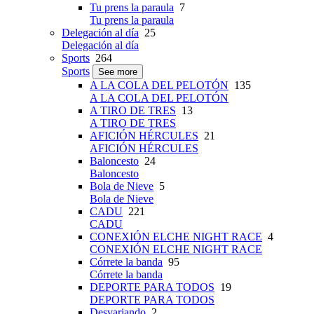
Tu prens la paraula
7
Tu prens la paraula
Delegación al día
25
Delegación al día
Sports
264
Sports
See more
A LA COLA DEL PELOTÓN
135
A LA COLA DEL PELOTÓN
A TIRO DE TRES
13
A TIRO DE TRES
AFICIÓN HÉRCULES
21
AFICIÓN HÉRCULES
Baloncesto
24
Baloncesto
Bola de Nieve
5
Bola de Nieve
CADU
221
CADU
CONEXIÓN ELCHE NIGHT RACE
4
CONEXIÓN ELCHE NIGHT RACE
Córrete la banda
95
Córrete la banda
DEPORTE PARA TODOS
19
DEPORTE PARA TODOS
Desvariando
2