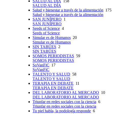
SALUD AL DÍA
158
SALUD AL DÍA
Salud y bienestar a través de la alimentación
175
Salud y bienestar a través de la alimentación
SAN JUNÍPERO
1
SAN JUNÍPERO
Seeds of Science
4
Seeds of Science
Simular es de Humanos
20
Simular es de Humanos
SIN TABÚES
2
SIN TABÚES
SOMOS PERIODISTAS
59
SOMOS PERIODISTAS
SoVanFiC
17
SoVanFiC
TALENTO Y SALUD
58
TALENTO Y SALUD
TERAPIA EN DEBATE
11
TERAPIA EN DEBATE
DEL LABORATORIO AL MERCADO
10
DEL LABORATORIO AL MERCADO
Triunfar en redes sociales con la ciencia
6
Triunfar en redes sociales con la ciencia
Tu piel habla, la podología responde
6