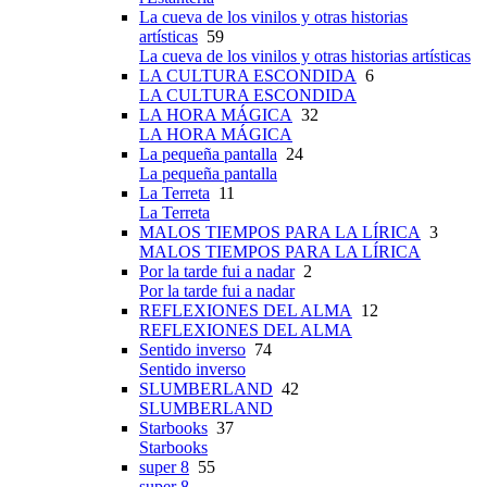
La cueva de los vinilos y otras historias
artísticas
59
La cueva de los vinilos y otras historias artísticas
LA CULTURA ESCONDIDA
6
LA CULTURA ESCONDIDA
LA HORA MÁGICA
32
LA HORA MÁGICA
La pequeña pantalla
24
La pequeña pantalla
La Terreta
11
La Terreta
MALOS TIEMPOS PARA LA LÍRICA
3
MALOS TIEMPOS PARA LA LÍRICA
Por la tarde fui a nadar
2
Por la tarde fui a nadar
REFLEXIONES DEL ALMA
12
REFLEXIONES DEL ALMA
Sentido inverso
74
Sentido inverso
SLUMBERLAND
42
SLUMBERLAND
Starbooks
37
Starbooks
super 8
55
super 8