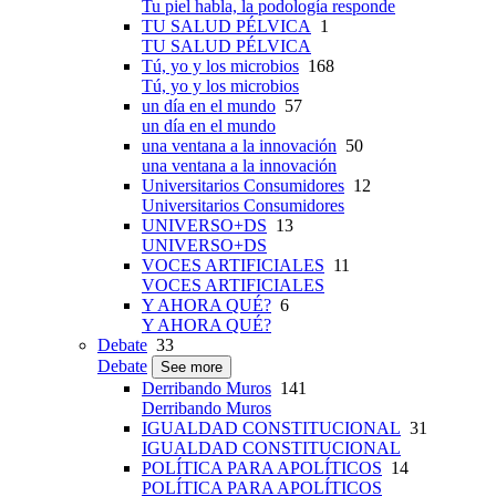
Tu piel habla, la podología responde
TU SALUD PÉLVICA
1
TU SALUD PÉLVICA
Tú, yo y los microbios
168
Tú, yo y los microbios
un día en el mundo
57
un día en el mundo
una ventana a la innovación
50
una ventana a la innovación
Universitarios Consumidores
12
Universitarios Consumidores
UNIVERSO+DS
13
UNIVERSO+DS
VOCES ARTIFICIALES
11
VOCES ARTIFICIALES
Y AHORA QUÉ?
6
Y AHORA QUÉ?
Debate
33
Debate
See more
Derribando Muros
141
Derribando Muros
IGUALDAD CONSTITUCIONAL
31
IGUALDAD CONSTITUCIONAL
POLÍTICA PARA APOLÍTICOS
14
POLÍTICA PARA APOLÍTICOS