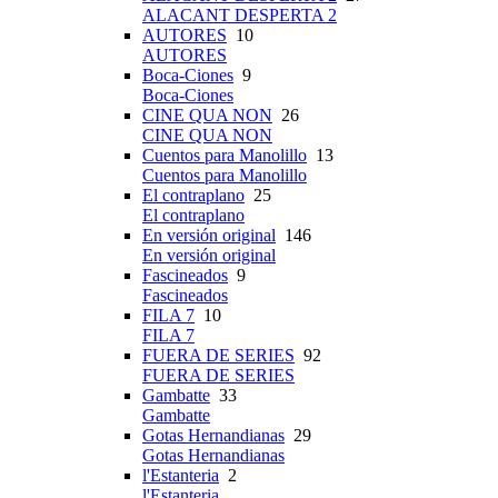
ALACANT DESPERTA 2
AUTORES
10
AUTORES
Boca-Ciones
9
Boca-Ciones
CINE QUA NON
26
CINE QUA NON
Cuentos para Manolillo
13
Cuentos para Manolillo
El contraplano
25
El contraplano
En versión original
146
En versión original
Fascineados
9
Fascineados
FILA 7
10
FILA 7
FUERA DE SERIES
92
FUERA DE SERIES
Gambatte
33
Gambatte
Gotas Hernandianas
29
Gotas Hernandianas
l'Estanteria
2
l'Estanteria