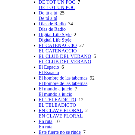
DE TOT UN POC
7
DE TOT UN POC
De tú a tú
25
De tú a tú
Días de Radio
34
Días de Radio
Digital Life Style
2
Digital Life Style
EL CATENACCIO
27
EL CATENACCIO
EL CLUB DEL VERANO
5
EL CLUB DEL VERANO
El Espacio
6
El Espacio
El hombre de las tabernas
92
El hombre de las tabernas
El mundo a juicio
7
El mundo a juicio
EL TELEADICTO
12
EL TELEADICTO
EN CLAVE FLORAL
2
EN CLAVE FLORAL
En ruta
10
En ruta
Este fuerte no se rinde
7