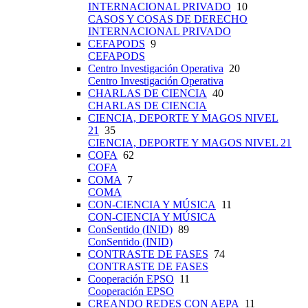
INTERNACIONAL PRIVADO
10
CASOS Y COSAS DE DERECHO
INTERNACIONAL PRIVADO
CEFAPODS
9
CEFAPODS
Centro Investigación Operativa
20
Centro Investigación Operativa
CHARLAS DE CIENCIA
40
CHARLAS DE CIENCIA
CIENCIA, DEPORTE Y MAGOS NIVEL
21
35
CIENCIA, DEPORTE Y MAGOS NIVEL 21
COFA
62
COFA
COMA
7
COMA
CON-CIENCIA Y MÚSICA
11
CON-CIENCIA Y MÚSICA
ConSentido (INID)
89
ConSentido (INID)
CONTRASTE DE FASES
74
CONTRASTE DE FASES
Cooperación EPSO
11
Cooperación EPSO
CREANDO REDES CON AEPA
11