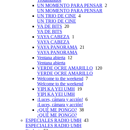
Trotamundos
UN MOMENTO PARA PENSAR
2
UN MOMENTO PARA PENSAR
UN TRIO DE CINE
4
UN TRIO DE CINE
VA DE BITS
20
VA DE BITS
VAYA CABEZA
1
VAYA CABEZA
VAYA PANORAMA
21
VAYA PANORAMA
Ventana abierta
12
Ventana abierta
VERDE OCRE AMARILLO
120
VERDE OCRE AMARILLO
Welcome to the weekend
7
Welcome to the weekend
YIPI KA YEI UMH
19
YIPI KA YEI UMH
¡Luces, cámara y acción!
6
¡Luces, cámara y acción!
¿QUÉ ME PONGO?
38
¿QUÉ ME PONGO?
ESPECIALES RADIO UMH
43
ESPECIALES RADIO UMH