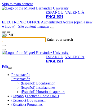
Skip to main content
ESPAÑOL
VALENCIÀ
ENGLISH
ELECTRONIC OFFICE
Authenticated Access (open a new
window)
Site content manager
Enter your search
ESPAÑOL
VALENCIÀ
ENGLISH
Edit
Presentación
Presentación
(Español) Localización
(Español) Instalaciones
(Español) Horario de apertura
(Español) Escucha Radio UMH
(Español) Hoy suena...
(Español) Programas