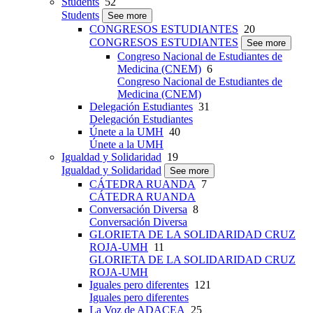
Students
52
Students
See more
CONGRESOS ESTUDIANTES
20
CONGRESOS ESTUDIANTES
See more
Congreso Nacional de Estudiantes de
Medicina (CNEM)
6
Congreso Nacional de Estudiantes de
Medicina (CNEM)
Delegación Estudiantes
31
Delegación Estudiantes
Únete a la UMH
40
Únete a la UMH
Igualdad y Solidaridad
19
Igualdad y Solidaridad
See more
CÁTEDRA RUANDA
7
CÁTEDRA RUANDA
Conversación Diversa
8
Conversación Diversa
GLORIETA DE LA SOLIDARIDAD CRUZ
ROJA-UMH
11
GLORIETA DE LA SOLIDARIDAD CRUZ
ROJA-UMH
Iguales pero diferentes
121
Iguales pero diferentes
La Voz de ADACEA
25