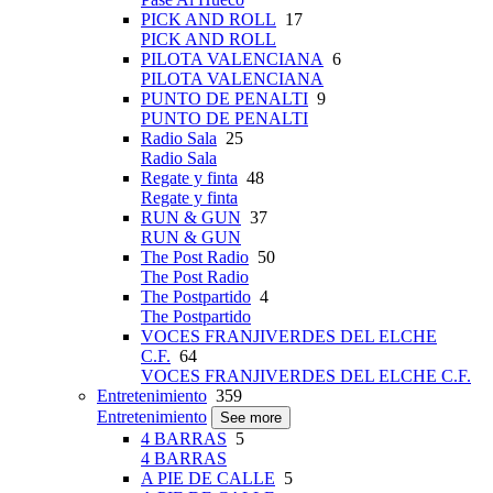
PICK AND ROLL
17
PICK AND ROLL
PILOTA VALENCIANA
6
PILOTA VALENCIANA
PUNTO DE PENALTI
9
PUNTO DE PENALTI
Radio Sala
25
Radio Sala
Regate y finta
48
Regate y finta
RUN & GUN
37
RUN & GUN
The Post Radio
50
The Post Radio
The Postpartido
4
The Postpartido
VOCES FRANJIVERDES DEL ELCHE
C.F.
64
VOCES FRANJIVERDES DEL ELCHE C.F.
Entretenimiento
359
Entretenimiento
See more
4 BARRAS
5
4 BARRAS
A PIE DE CALLE
5