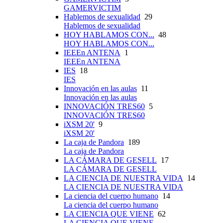
GAMERVICTIM
Hablemos de sexualidad
29
Hablemos de sexualidad
HOY HABLAMOS CON...
48
HOY HABLAMOS CON...
IEEEn ANTENA
1
IEEEn ANTENA
IES
18
IES
Innovación en las aulas
11
Innovación en las aulas
INNOVACIÓN TRES60
5
INNOVACIÓN TRES60
iXSM 20'
9
iXSM 20'
La caja de Pandora
189
La caja de Pandora
LA CÁMARA DE GESELL
17
LA CÁMARA DE GESELL
LA CIENCIA DE NUESTRA VIDA
14
LA CIENCIA DE NUESTRA VIDA
La ciencia del cuerpo humano
14
La ciencia del cuerpo humano
LA CIENCIA QUE VIENE
62
LA CIENCIA QUE VIENE