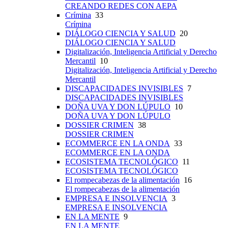
CREANDO REDES CON AEPA
Crímina
33
Crímina
DIÁLOGO CIENCIA Y SALUD
20
DIÁLOGO CIENCIA Y SALUD
Digitalización, Inteligencia Artificial y Derecho
Mercantil
10
Digitalización, Inteligencia Artificial y Derecho
Mercantil
DISCAPACIDADES INVISIBLES
7
DISCAPACIDADES INVISIBLES
DOÑA UVA Y DON LÚPULO
10
DOÑA UVA Y DON LÚPULO
DOSSIER CRIMEN
38
DOSSIER CRIMEN
ECOMMERCE EN LA ONDA
33
ECOMMERCE EN LA ONDA
ECOSISTEMA TECNOLÓGICO
11
ECOSISTEMA TECNOLÓGICO
El rompecabezas de la alimentación
16
El rompecabezas de la alimentación
EMPRESA E INSOLVENCIA
3
EMPRESA E INSOLVENCIA
EN LA MENTE
9
EN LA MENTE