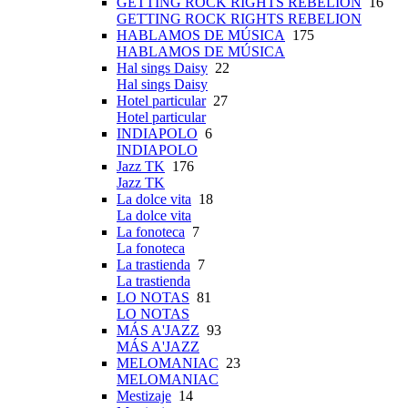
GETTING ROCK RIGHTS REBELION
16
GETTING ROCK RIGHTS REBELION
HABLAMOS DE MÚSICA
175
HABLAMOS DE MÚSICA
Hal sings Daisy
22
Hal sings Daisy
Hotel particular
27
Hotel particular
INDIAPOLO
6
INDIAPOLO
Jazz TK
176
Jazz TK
La dolce vita
18
La dolce vita
La fonoteca
7
La fonoteca
La trastienda
7
La trastienda
LO NOTAS
81
LO NOTAS
MÁS A'JAZZ
93
MÁS A'JAZZ
MELOMANIAC
23
MELOMANIAC
Mestizaje
14