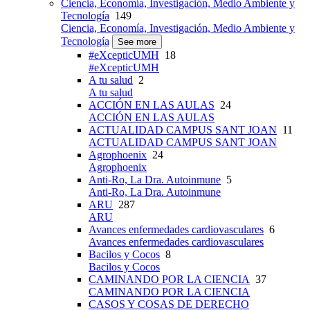
Ciencia, Economía, Investigación, Medio Ambiente y
Tecnología
149
Ciencia, Economía, Investigación, Medio Ambiente y
Tecnología
See more
#eXcepticUMH
18
#eXcepticUMH
A tu salud
2
A tu salud
ACCIÓN EN LAS AULAS
24
ACCIÓN EN LAS AULAS
ACTUALIDAD CAMPUS SANT JOAN
11
ACTUALIDAD CAMPUS SANT JOAN
Agrophoenix
24
Agrophoenix
Anti-Ro, La Dra. Autoinmune
5
Anti-Ro, La Dra. Autoinmune
ARU
287
ARU
Avances enfermedades cardiovasculares
6
Avances enfermedades cardiovasculares
Bacilos y Cocos
8
Bacilos y Cocos
CAMINANDO POR LA CIENCIA
37
CAMINANDO POR LA CIENCIA
CASOS Y COSAS DE DERECHO