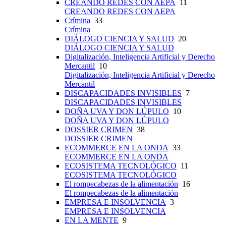
CREANDO REDES CON AEPA
11
CREANDO REDES CON AEPA
Crímina
33
Crímina
DIÁLOGO CIENCIA Y SALUD
20
DIÁLOGO CIENCIA Y SALUD
Digitalización, Inteligencia Artificial y Derecho
Mercantil
10
Digitalización, Inteligencia Artificial y Derecho
Mercantil
DISCAPACIDADES INVISIBLES
7
DISCAPACIDADES INVISIBLES
DOÑA UVA Y DON LÚPULO
10
DOÑA UVA Y DON LÚPULO
DOSSIER CRIMEN
38
DOSSIER CRIMEN
ECOMMERCE EN LA ONDA
33
ECOMMERCE EN LA ONDA
ECOSISTEMA TECNOLÓGICO
11
ECOSISTEMA TECNOLÓGICO
El rompecabezas de la alimentación
16
El rompecabezas de la alimentación
EMPRESA E INSOLVENCIA
3
EMPRESA E INSOLVENCIA
EN LA MENTE
9