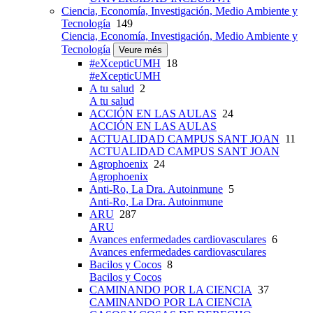
Ciencia, Economía, Investigación, Medio Ambiente y
Tecnología
149
Ciencia, Economía, Investigación, Medio Ambiente y
Tecnología
Veure més
#eXcepticUMH
18
#eXcepticUMH
A tu salud
2
A tu salud
ACCIÓN EN LAS AULAS
24
ACCIÓN EN LAS AULAS
ACTUALIDAD CAMPUS SANT JOAN
11
ACTUALIDAD CAMPUS SANT JOAN
Agrophoenix
24
Agrophoenix
Anti-Ro, La Dra. Autoinmune
5
Anti-Ro, La Dra. Autoinmune
ARU
287
ARU
Avances enfermedades cardiovasculares
6
Avances enfermedades cardiovasculares
Bacilos y Cocos
8
Bacilos y Cocos
CAMINANDO POR LA CIENCIA
37
CAMINANDO POR LA CIENCIA