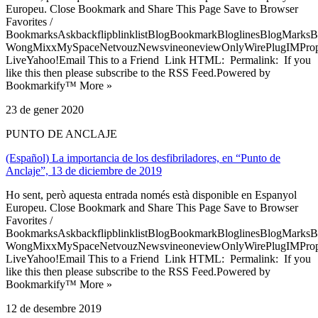
Europeu. Close Bookmark and Share This Page Save to Browser
Favorites /
BookmarksAskbackflipblinklistBlogBookmarkBloglinesBlogMarksB
WongMixxMySpaceNetvouzNewsvineoneviewOnlyWirePlugIMPropell
LiveYahoo!Email This to a Friend Link HTML: Permalink: If you
like this then please subscribe to the RSS Feed.Powered by
Bookmarkify™ More »
23 de gener 2020
PUNTO DE ANCLAJE
(Español) La importancia de los desfibriladores, en “Punto de
Anclaje”, 13 de diciembre de 2019
Ho sent, però aquesta entrada només està disponible en Espanyol
Europeu. Close Bookmark and Share This Page Save to Browser
Favorites /
BookmarksAskbackflipblinklistBlogBookmarkBloglinesBlogMarksB
WongMixxMySpaceNetvouzNewsvineoneviewOnlyWirePlugIMPropell
LiveYahoo!Email This to a Friend Link HTML: Permalink: If you
like this then please subscribe to the RSS Feed.Powered by
Bookmarkify™ More »
12 de desembre 2019