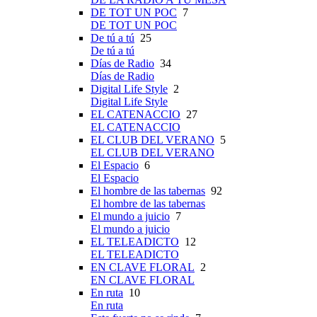
DE TOT UN POC
7
DE TOT UN POC
De tú a tú
25
De tú a tú
Días de Radio
34
Días de Radio
Digital Life Style
2
Digital Life Style
EL CATENACCIO
27
EL CATENACCIO
EL CLUB DEL VERANO
5
EL CLUB DEL VERANO
El Espacio
6
El Espacio
El hombre de las tabernas
92
El hombre de las tabernas
El mundo a juicio
7
El mundo a juicio
EL TELEADICTO
12
EL TELEADICTO
EN CLAVE FLORAL
2
EN CLAVE FLORAL
En ruta
10
En ruta