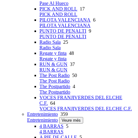
Pase Al Hueco
PICK AND ROLL
17
PICK AND ROLL
PILOTA VALENCIANA
6
PILOTA VALENCIANA
PUNTO DE PENALTI
9
PUNTO DE PENALTI
Radio Sala
25
Radio Sala
Regate y finta
48
Regate y finta
RUN & GUN
37
RUN & GUN
The Post Radio
50
The Post Radio
The Postpartido
4
The Postpartido
VOCES FRANJIVERDES DEL ELCHE
C.F.
64
VOCES FRANJIVERDES DEL ELCHE C.F.
Entretenimiento
359
Entretenimiento
Veure més
4 BARRAS
5
4 BARRAS
A PIE DE CALLE
5