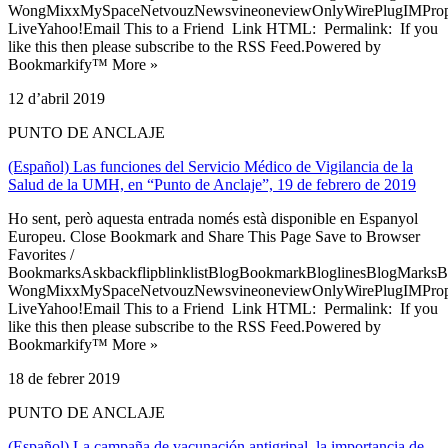
WongMixxMySpaceNetvouzNewsvineoneviewOnlyWirePlugIMPropell
LiveYahoo!Email This to a Friend Link HTML: Permalink: If you
like this then please subscribe to the RSS Feed.Powered by
Bookmarkify™ More »
12 d’abril 2019
PUNTO DE ANCLAJE
(Español) Las funciones del Servicio Médico de Vigilancia de la
Salud de la UMH, en “Punto de Anclaje”, 19 de febrero de 2019
Ho sent, però aquesta entrada només està disponible en Espanyol
Europeu. Close Bookmark and Share This Page Save to Browser
Favorites /
BookmarksAskbackflipblinklistBlogBookmarkBloglinesBlogMarksB
WongMixxMySpaceNetvouzNewsvineoneviewOnlyWirePlugIMPropell
LiveYahoo!Email This to a Friend Link HTML: Permalink: If you
like this then please subscribe to the RSS Feed.Powered by
Bookmarkify™ More »
18 de febrer 2019
PUNTO DE ANCLAJE
(Español) La campaña de vacunación antigripal, la importancia de