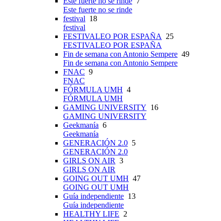
Este fuerte no se rinde
7
Este fuerte no se rinde
festival
18
festival
FESTIVALEO POR ESPAÑA
25
FESTIVALEO POR ESPAÑA
Fin de semana con Antonio Sempere
49
Fin de semana con Antonio Sempere
FNAC
9
FNAC
FÓRMULA UMH
4
FÓRMULA UMH
GAMING UNIVERSITY
16
GAMING UNIVERSITY
Geekmanía
6
Geekmanía
GENERACIÓN 2.0
5
GENERACIÓN 2.0
GIRLS ON AIR
3
GIRLS ON AIR
GOING OUT UMH
47
GOING OUT UMH
Guía independiente
13
Guía independiente
HEALTHY LIFE
2