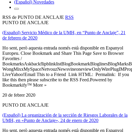
(Español) Novedades
RSS de PUNTO DE ANCLAJE
RSS
PUNTO DE ANCLAJE
(Español) Servicio Médico de la UMH, en “Punto de Anclaje”, 21
de febrero de 2020
Ho sent, però aquesta entrada només està disponible en Espanyol
Europeu. Close Bookmark and Share This Page Save to Browser
Favorites /
BookmarksAskbackflipblinklistBlogBookmarkBloglinesBlogMarksB
WongMixxMySpaceNetvouzNewsvineoneviewOnlyWirePlugIMPropell
LiveYahoo!Email This to a Friend Link HTML: Permalink: If you
like this then please subscribe to the RSS Feed.Powered by
Bookmarkify™ More »
20 de febrer 2020
PUNTO DE ANCLAJE
(Español) La organización de la sección de Riesgos Laborales de la
UMH, en «Punto de Anclaje», 24 de enero de 2020
Ho sent, però aquesta entrada només està disponible en Espanyol