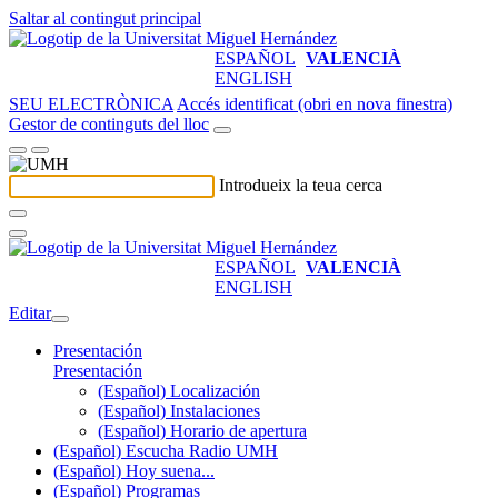
Saltar al contingut principal
ESPAÑOL
VALENCIÀ
ENGLISH
SEU ELECTRÒNICA
Accés identificat (obri en nova finestra)
Gestor de continguts del lloc
Introdueix la teua cerca
ESPAÑOL
VALENCIÀ
ENGLISH
Editar
Presentación
Presentación
(Español) Localización
(Español) Instalaciones
(Español) Horario de apertura
(Español) Escucha Radio UMH
(Español) Hoy suena...
(Español) Programas