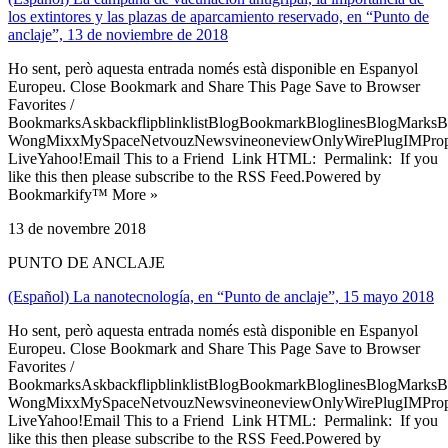
los extintores y las plazas de aparcamiento reservado, en “Punto de
anclaje”, 13 de noviembre de 2018
Ho sent, però aquesta entrada només està disponible en Espanyol
Europeu. Close Bookmark and Share This Page Save to Browser
Favorites /
BookmarksAskbackflipblinklistBlogBookmarkBloglinesBlogMarksB
WongMixxMySpaceNetvouzNewsvineoneviewOnlyWirePlugIMPropell
LiveYahoo!Email This to a Friend Link HTML: Permalink: If you
like this then please subscribe to the RSS Feed.Powered by
Bookmarkify™ More »
13 de novembre 2018
PUNTO DE ANCLAJE
(Español) La nanotecnología, en “Punto de anclaje”, 15 mayo 2018
Ho sent, però aquesta entrada només està disponible en Espanyol
Europeu. Close Bookmark and Share This Page Save to Browser
Favorites /
BookmarksAskbackflipblinklistBlogBookmarkBloglinesBlogMarksB
WongMixxMySpaceNetvouzNewsvineoneviewOnlyWirePlugIMPropell
LiveYahoo!Email This to a Friend Link HTML: Permalink: If you
like this then please subscribe to the RSS Feed.Powered by