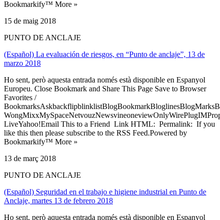
Bookmarkify™ More »
15 de maig 2018
PUNTO DE ANCLAJE
(Español) La evaluación de riesgos, en “Punto de anclaje”, 13 de
marzo 2018
Ho sent, però aquesta entrada només està disponible en Espanyol
Europeu. Close Bookmark and Share This Page Save to Browser
Favorites /
BookmarksAskbackflipblinklistBlogBookmarkBloglinesBlogMarksB
WongMixxMySpaceNetvouzNewsvineoneviewOnlyWirePlugIMPropell
LiveYahoo!Email This to a Friend Link HTML: Permalink: If you
like this then please subscribe to the RSS Feed.Powered by
Bookmarkify™ More »
13 de març 2018
PUNTO DE ANCLAJE
(Español) Seguridad en el trabajo e higiene industrial en Punto de
Anclaje, martes 13 de febrero 2018
Ho sent, però aquesta entrada només està disponible en Espanyol