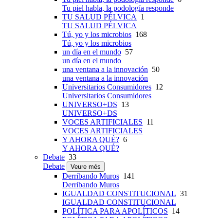
Tu piel habla, la podología responde
TU SALUD PÉLVICA
1
TU SALUD PÉLVICA
Tú, yo y los microbios
168
Tú, yo y los microbios
un día en el mundo
57
un día en el mundo
una ventana a la innovación
50
una ventana a la innovación
Universitarios Consumidores
12
Universitarios Consumidores
UNIVERSO+DS
13
UNIVERSO+DS
VOCES ARTIFICIALES
11
VOCES ARTIFICIALES
Y AHORA QUÉ?
6
Y AHORA QUÉ?
Debate
33
Debate
Veure més
Derribando Muros
141
Derribando Muros
IGUALDAD CONSTITUCIONAL
31
IGUALDAD CONSTITUCIONAL
POLÍTICA PARA APOLÍTICOS
14