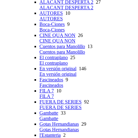
ALACANT DESPERTA 2
27
ALACANT DESPERTA 2
AUTORES
10
AUTORES
Boca-Ciones
9
Boca-Ciones
CINE QUA NON
26
CINE QUA NON
Cuentos para Manolillo
13
Cuentos para Manolillo
El contraplano
25
El contraplano
En versión original
146
En versión original
Fascineados
9
Fascineados
FILA 7
10
FILA 7
FUERA DE SERIES
92
FUERA DE SERIES
Gambatte
33
Gambatte
Gotas Hernandianas
29
Gotas Hernandianas
l'Estanteria
2