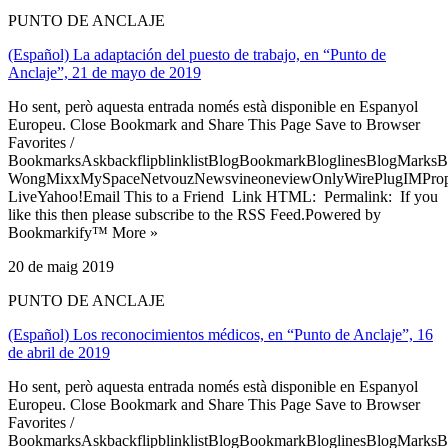
PUNTO DE ANCLAJE
(Español) La adaptación del puesto de trabajo, en “Punto de
Anclaje”, 21 de mayo de 2019
Ho sent, però aquesta entrada només està disponible en Espanyol
Europeu. Close Bookmark and Share This Page Save to Browser
Favorites /
BookmarksAskbackflipblinklistBlogBookmarkBloglinesBlogMarksB
WongMixxMySpaceNetvouzNewsvineoneviewOnlyWirePlugIMPropell
LiveYahoo!Email This to a Friend Link HTML: Permalink: If you
like this then please subscribe to the RSS Feed.Powered by
Bookmarkify™ More »
20 de maig 2019
PUNTO DE ANCLAJE
(Español) Los reconocimientos médicos, en “Punto de Anclaje”, 16
de abril de 2019
Ho sent, però aquesta entrada només està disponible en Espanyol
Europeu. Close Bookmark and Share This Page Save to Browser
Favorites /
BookmarksAskbackflipblinklistBlogBookmarkBloglinesBlogMarksB