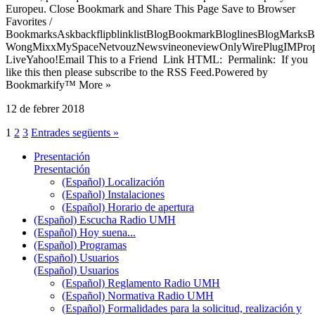
Europeu. Close Bookmark and Share This Page Save to Browser
Favorites /
BookmarksAskbackflipblinklistBlogBookmarkBloglinesBlogMarksB
WongMixxMySpaceNetvouzNewsvineoneviewOnlyWirePlugIMPropell
LiveYahoo!Email This to a Friend Link HTML: Permalink: If you
like this then please subscribe to the RSS Feed.Powered by
Bookmarkify™ More »
12 de febrer 2018
1
2
3
Entrades següents »
Presentación
Presentación
(Español) Localización
(Español) Instalaciones
(Español) Horario de apertura
(Español) Escucha Radio UMH
(Español) Hoy suena...
(Español) Programas
(Español) Usuarios
(Español) Usuarios
(Español) Reglamento Radio UMH
(Español) Normativa Radio UMH
(Español) Formalidades para la solicitud, realización y