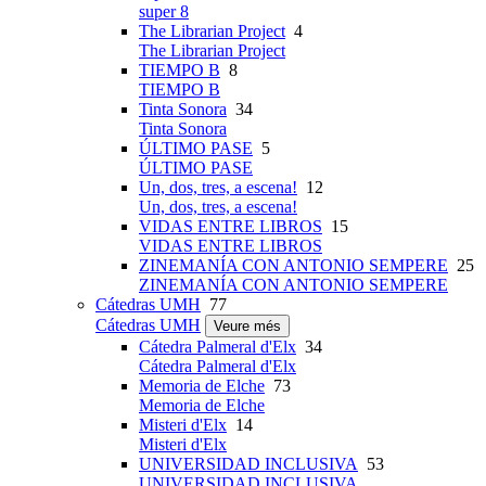
super 8
The Librarian Project
4
The Librarian Project
TIEMPO B
8
TIEMPO B
Tinta Sonora
34
Tinta Sonora
ÚLTIMO PASE
5
ÚLTIMO PASE
Un, dos, tres, a escena!
12
Un, dos, tres, a escena!
VIDAS ENTRE LIBROS
15
VIDAS ENTRE LIBROS
ZINEMANÍA CON ANTONIO SEMPERE
25
ZINEMANÍA CON ANTONIO SEMPERE
Cátedras UMH
77
Cátedras UMH
Veure més
Cátedra Palmeral d'Elx
34
Cátedra Palmeral d'Elx
Memoria de Elche
73
Memoria de Elche
Misteri d'Elx
14
Misteri d'Elx
UNIVERSIDAD INCLUSIVA
53
UNIVERSIDAD INCLUSIVA