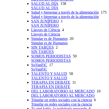
SALUD AL DÍA
158
SALUD AL DÍA
Salud y bienestar a través de la alimentación
175
Salud y bienestar a través de la alimentación
SAN JUNÍPERO
1
SAN JUNÍPERO
Llavors de Ciència
4
Llavors de Ciència
Simular es de Humanos
20
Simular es de Humanos
SIN TABÚES
2
SIN TABÚES
SOMOS PERIODISTAS
59
SOMOS PERIODISTAS
SoVanFiC
17
SoVanFiC
TALENTO Y SALUD
58
TALENTO Y SALUD
TERAPIA EN DEBATE
11
TERAPIA EN DEBATE
DEL LABORATORIO AL MERCADO
10
DEL LABORATORIO AL MERCADO
Triunfar en redes sociales con la ciencia
6
Triunfar en redes sociales con la ciencia
Tu piel habla, la podología responde
6