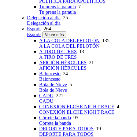
POLÍTICA PARA APOLÍTICOS
Tu prens la paraula
7
Tu prens la paraula
Delegación al día
25
Delegación al día
Esports
264
Esports
Veure més
A LA COLA DEL PELOTÓN
135
A LA COLA DEL PELOTÓN
A TIRO DE TRES
13
A TIRO DE TRES
AFICIÓN HÉRCULES
21
AFICIÓN HÉRCULES
Baloncesto
24
Baloncesto
Bola de Nieve
5
Bola de Nieve
CADU
221
CADU
CONEXIÓN ELCHE NIGHT RACE
4
CONEXIÓN ELCHE NIGHT RACE
Córrete la banda
95
Córrete la banda
DEPORTE PARA TODOS
19
DEPORTE PARA TODOS