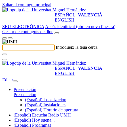
Saltar al contingut principal
ESPAÑOL
VALENCIÀ
ENGLISH
SEU ELECTRÒNICA
Accés identificat (obri en nova finestra)
Gestor de continguts del lloc
Introdueix la teua cerca
ESPAÑOL
VALENCIÀ
ENGLISH
Editar
Presentación
Presentación
(Español) Localización
(Español) Instalaciones
(Español) Horario de apertura
(Español) Escucha Radio UMH
(Español) Hoy suena...
(Español) Programas