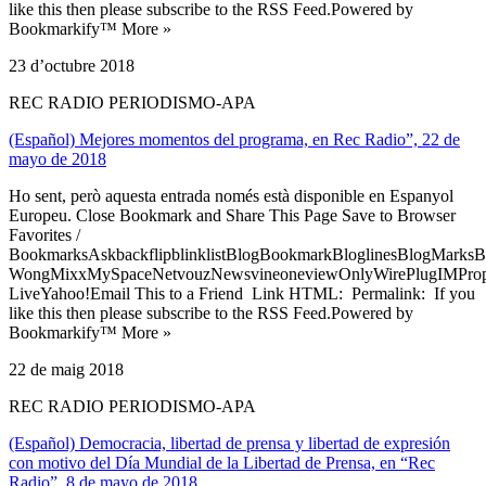
like this then please subscribe to the RSS Feed.Powered by
Bookmarkify™ More »
23 d’octubre 2018
REC RADIO PERIODISMO-APA
(Español) Mejores momentos del programa, en Rec Radio”, 22 de
mayo de 2018
Ho sent, però aquesta entrada només està disponible en Espanyol
Europeu. Close Bookmark and Share This Page Save to Browser
Favorites /
BookmarksAskbackflipblinklistBlogBookmarkBloglinesBlogMarksB
WongMixxMySpaceNetvouzNewsvineoneviewOnlyWirePlugIMPropell
LiveYahoo!Email This to a Friend Link HTML: Permalink: If you
like this then please subscribe to the RSS Feed.Powered by
Bookmarkify™ More »
22 de maig 2018
REC RADIO PERIODISMO-APA
(Español) Democracia, libertad de prensa y libertad de expresión
con motivo del Día Mundial de la Libertad de Prensa, en “Rec
Radio”, 8 de mayo de 2018