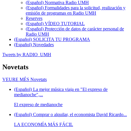
(Español) Normativa Radio UMH
(Español) Formalidades para la solicitud, realización y
emisión de programas en Radio UMH
Reserves
(Español) VÍDEO TUTORIAL
(Español) Protección de datos de carácter personal de
Radio UMH
(Español) SOLICITA TU PROGRAMA
(Español) Novedades
Tweets by RADIO_UMH
Novetats
VEURE MÉS
Novetats
(Español) La mejor música viaja en "El expreso de
medianoche",...
El expreso de medianoche
(Español) Comprar o alquilar, el economista David Ricardo...
LA ECONOMÍA MÁS FÁCIL