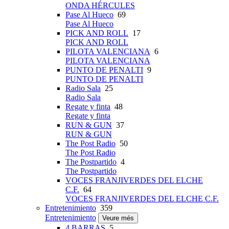
ONDA HÉRCULES
Pase Al Hueco
69
Pase Al Hueco
PICK AND ROLL
17
PICK AND ROLL
PILOTA VALENCIANA
6
PILOTA VALENCIANA
PUNTO DE PENALTI
9
PUNTO DE PENALTI
Radio Sala
25
Radio Sala
Regate y finta
48
Regate y finta
RUN & GUN
37
RUN & GUN
The Post Radio
50
The Post Radio
The Postpartido
4
The Postpartido
VOCES FRANJIVERDES DEL ELCHE
C.F.
64
VOCES FRANJIVERDES DEL ELCHE C.F.
Entretenimiento
359
Entretenimiento
Veure més
4 BARRAS
5