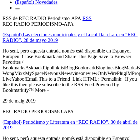
(Español) Novedades
RSS de REC RADIO Periodismo-APA
RSS
REC RADIO PERIODISMO-APA
(Español) Las elecciones municipales y el Local Data Lab, en “REC
RADIO”, 28 de mayo 2019
Ho sent, però aquesta entrada només està disponible en Espanyol
Europeu. Close Bookmark and Share This Page Save to Browser
Favorites /
BookmarksAskbackflipblinklistBlogBookmarkBloglinesBlogMarksB
WongMixxMySpaceNetvouzNewsvineoneviewOnlyWirePlugIMPropell
LiveYahoo!Email This to a Friend Link HTML: Permalink: If you
like this then please subscribe to the RSS Feed.Powered by
Bookmarkify™ More »
29 de maig 2019
REC RADIO PERIODISMO-APA
(Español) Periodismo y Literatura en “REC RADIO”, 30 de abril de
2019
Ho sent, però aquesta entrada només està disponible en Espanyol