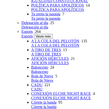
IGUALDAD CONSTITUCIONAL
POLÍTICA PARA APOLÍTICOS
14
POLÍTICA PARA APOLÍTICOS
Tu prens la paraula
7
Tu prens la paraula
Delegación al día
25
Delegación al día
Esports
264
Esports
Veure més
A LA COLA DEL PELOTÓN
135
A LA COLA DEL PELOTÓN
A TIRO DE TRES
13
A TIRO DE TRES
AFICIÓN HÉRCULES
21
AFICIÓN HÉRCULES
Baloncesto
24
Baloncesto
Bola de Nieve
5
Bola de Nieve
CADU
221
CADU
CONEXIÓN ELCHE NIGHT RACE
4
CONEXIÓN ELCHE NIGHT RACE
Córrete la banda
95
Córrete la banda