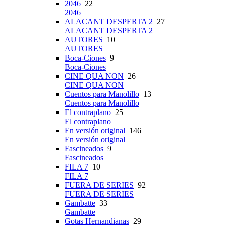
2046
22
2046
ALACANT DESPERTA 2
27
ALACANT DESPERTA 2
AUTORES
10
AUTORES
Boca-Ciones
9
Boca-Ciones
CINE QUA NON
26
CINE QUA NON
Cuentos para Manolillo
13
Cuentos para Manolillo
El contraplano
25
El contraplano
En versión original
146
En versión original
Fascineados
9
Fascineados
FILA 7
10
FILA 7
FUERA DE SERIES
92
FUERA DE SERIES
Gambatte
33
Gambatte
Gotas Hernandianas
29