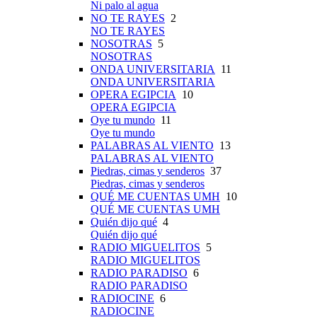
Ni palo al agua
NO TE RAYES
2
NO TE RAYES
NOSOTRAS
5
NOSOTRAS
ONDA UNIVERSITARIA
11
ONDA UNIVERSITARIA
OPERA EGIPCIA
10
OPERA EGIPCIA
Oye tu mundo
11
Oye tu mundo
PALABRAS AL VIENTO
13
PALABRAS AL VIENTO
Piedras, cimas y senderos
37
Piedras, cimas y senderos
QUÉ ME CUENTAS UMH
10
QUÉ ME CUENTAS UMH
Quién dijo qué
4
Quién dijo qué
RADIO MIGUELITOS
5
RADIO MIGUELITOS
RADIO PARADISO
6
RADIO PARADISO
RADIOCINE
6
RADIOCINE