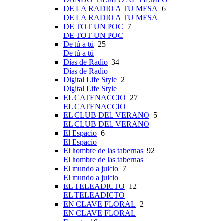
DE LA RADIO A TU MESA
6
DE LA RADIO A TU MESA
DE TOT UN POC
7
DE TOT UN POC
De tú a tú
25
De tú a tú
Días de Radio
34
Días de Radio
Digital Life Style
2
Digital Life Style
EL CATENACCIO
27
EL CATENACCIO
EL CLUB DEL VERANO
5
EL CLUB DEL VERANO
El Espacio
6
El Espacio
El hombre de las tabernas
92
El hombre de las tabernas
El mundo a juicio
7
El mundo a juicio
EL TELEADICTO
12
EL TELEADICTO
EN CLAVE FLORAL
2
EN CLAVE FLORAL