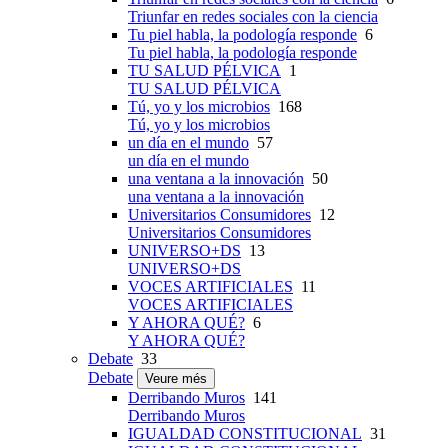
Triunfar en redes sociales con la ciencia
Tu piel habla, la podología responde
6
Tu piel habla, la podología responde
TU SALUD PÉLVICA
1
TU SALUD PÉLVICA
Tú, yo y los microbios
168
Tú, yo y los microbios
un día en el mundo
57
un día en el mundo
una ventana a la innovación
50
una ventana a la innovación
Universitarios Consumidores
12
Universitarios Consumidores
UNIVERSO+DS
13
UNIVERSO+DS
VOCES ARTIFICIALES
11
VOCES ARTIFICIALES
Y AHORA QUÉ?
6
Y AHORA QUÉ?
Debate
33
Debate
Veure més
Derribando Muros
141
Derribando Muros
IGUALDAD CONSTITUCIONAL
31