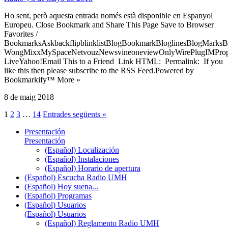
Ho sent, però aquesta entrada només està disponible en Espanyol
Europeu. Close Bookmark and Share This Page Save to Browser
Favorites /
BookmarksAskbackflipblinklistBlogBookmarkBloglinesBlogMarksB
WongMixxMySpaceNetvouzNewsvineoneviewOnlyWirePlugIMPropell
LiveYahoo!Email This to a Friend Link HTML: Permalink: If you
like this then please subscribe to the RSS Feed.Powered by
Bookmarkify™ More »
8 de maig 2018
1
2
3
…
14
Entrades següents »
Presentación
Presentación
(Español) Localización
(Español) Instalaciones
(Español) Horario de apertura
(Español) Escucha Radio UMH
(Español) Hoy suena...
(Español) Programas
(Español) Usuarios
(Español) Usuarios
(Español) Reglamento Radio UMH