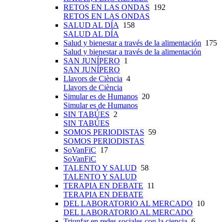
RETOS EN LAS ONDAS
192
RETOS EN LAS ONDAS
SALUD AL DÍA
158
SALUD AL DÍA
Salud y bienestar a través de la alimentación
175
Salud y bienestar a través de la alimentación
SAN JUNÍPERO
1
SAN JUNÍPERO
Llavors de Ciència
4
Llavors de Ciència
Simular es de Humanos
20
Simular es de Humanos
SIN TABÚES
2
SIN TABÚES
SOMOS PERIODISTAS
59
SOMOS PERIODISTAS
SoVanFiC
17
SoVanFiC
TALENTO Y SALUD
58
TALENTO Y SALUD
TERAPIA EN DEBATE
11
TERAPIA EN DEBATE
DEL LABORATORIO AL MERCADO
10
DEL LABORATORIO AL MERCADO
Triunfar en redes sociales con la ciencia
6