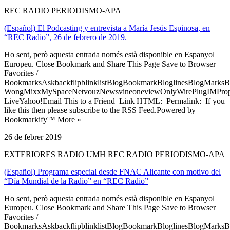
REC RADIO PERIODISMO-APA
(Español) El Podcasting y entrevista a María Jesús Espinosa, en
“REC Radio”, 26 de febrero de 2019.
Ho sent, però aquesta entrada només està disponible en Espanyol
Europeu. Close Bookmark and Share This Page Save to Browser
Favorites /
BookmarksAskbackflipblinklistBlogBookmarkBloglinesBlogMarksB
WongMixxMySpaceNetvouzNewsvineoneviewOnlyWirePlugIMPropell
LiveYahoo!Email This to a Friend Link HTML: Permalink: If you
like this then please subscribe to the RSS Feed.Powered by
Bookmarkify™ More »
26 de febrer 2019
EXTERIORES RADIO UMH REC RADIO PERIODISMO-APA
(Español) Programa especial desde FNAC Alicante con motivo del
“Día Mundial de la Radio” en “REC Radio”
Ho sent, però aquesta entrada només està disponible en Espanyol
Europeu. Close Bookmark and Share This Page Save to Browser
Favorites /
BookmarksAskbackflipblinklistBlogBookmarkBloglinesBlogMarksB