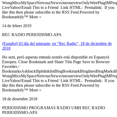
WongMixxMySpaceNetvouzNewsvineoneviewOnlyWirePlugIMPropell
LiveYahoo!Email This to a Friend Link HTML: Permalink: If you
like this then please subscribe to the RSS Feed.Powered by
Bookmarkify™ More »
14 de febrer 2019
REC RADIO PERIODISMO-APA
(Español) El día del migrante, en “Rec Radio”, 18 de diciembre de
2018
Ho sent, però aquesta entrada només està disponible en Espanyol
Europeu. Close Bookmark and Share This Page Save to Browser
Favorites /
BookmarksAskbackflipblinklistBlogBookmarkBloglinesBlogMarksB
WongMixxMySpaceNetvouzNewsvineoneviewOnlyWirePlugIMPropell
LiveYahoo!Email This to a Friend Link HTML: Permalink: If you
like this then please subscribe to the RSS Feed.Powered by
Bookmarkify™ More »
18 de desembre 2018
PERIODISMO PROGRAMAS RADIO UMH REC RADIO
PERIODISMO-APA