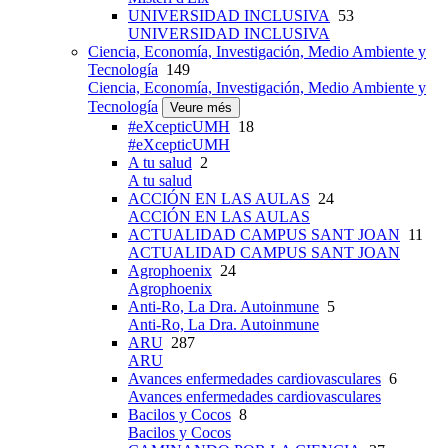
UNIVERSIDAD INCLUSIVA
53
UNIVERSIDAD INCLUSIVA
Ciencia, Economía, Investigación, Medio Ambiente y
Tecnología
149
Ciencia, Economía, Investigación, Medio Ambiente y
Tecnología
Veure més
#eXcepticUMH
18
#eXcepticUMH
A tu salud
2
A tu salud
ACCIÓN EN LAS AULAS
24
ACCIÓN EN LAS AULAS
ACTUALIDAD CAMPUS SANT JOAN
11
ACTUALIDAD CAMPUS SANT JOAN
Agrophoenix
24
Agrophoenix
Anti-Ro, La Dra. Autoinmune
5
Anti-Ro, La Dra. Autoinmune
ARU
287
ARU
Avances enfermedades cardiovasculares
6
Avances enfermedades cardiovasculares
Bacilos y Cocos
8
Bacilos y Cocos