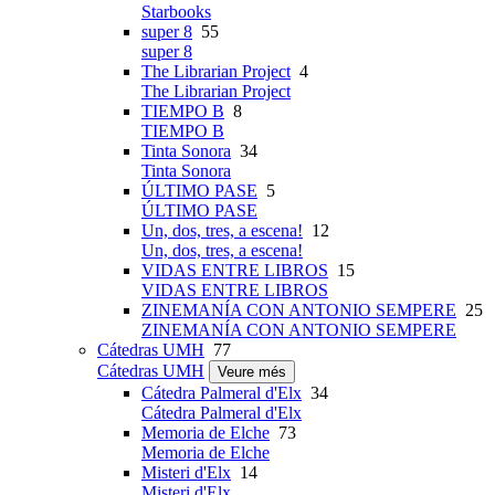
Starbooks
super 8
55
super 8
The Librarian Project
4
The Librarian Project
TIEMPO B
8
TIEMPO B
Tinta Sonora
34
Tinta Sonora
ÚLTIMO PASE
5
ÚLTIMO PASE
Un, dos, tres, a escena!
12
Un, dos, tres, a escena!
VIDAS ENTRE LIBROS
15
VIDAS ENTRE LIBROS
ZINEMANÍA CON ANTONIO SEMPERE
25
ZINEMANÍA CON ANTONIO SEMPERE
Cátedras UMH
77
Cátedras UMH
Veure més
Cátedra Palmeral d'Elx
34
Cátedra Palmeral d'Elx
Memoria de Elche
73
Memoria de Elche
Misteri d'Elx
14
Misteri d'Elx