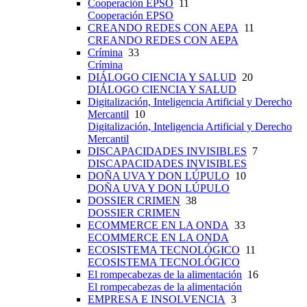
Cooperación EPSO
11
Cooperación EPSO
CREANDO REDES CON AEPA
11
CREANDO REDES CON AEPA
Crímina
33
Crímina
DIÁLOGO CIENCIA Y SALUD
20
DIÁLOGO CIENCIA Y SALUD
Digitalización, Inteligencia Artificial y Derecho
Mercantil
10
Digitalización, Inteligencia Artificial y Derecho
Mercantil
DISCAPACIDADES INVISIBLES
7
DISCAPACIDADES INVISIBLES
DOÑA UVA Y DON LÚPULO
10
DOÑA UVA Y DON LÚPULO
DOSSIER CRIMEN
38
DOSSIER CRIMEN
ECOMMERCE EN LA ONDA
33
ECOMMERCE EN LA ONDA
ECOSISTEMA TECNOLÓGICO
11
ECOSISTEMA TECNOLÓGICO
El rompecabezas de la alimentación
16
El rompecabezas de la alimentación
EMPRESA E INSOLVENCIA
3