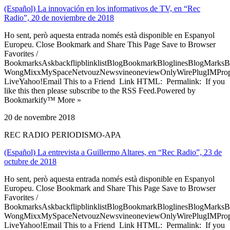
(Español) La innovación en los informativos de TV, en “Rec
Radio”, 20 de noviembre de 2018
Ho sent, però aquesta entrada només està disponible en Espanyol
Europeu. Close Bookmark and Share This Page Save to Browser
Favorites /
BookmarksAskbackflipblinklistBlogBookmarkBloglinesBlogMarksB
WongMixxMySpaceNetvouzNewsvineoneviewOnlyWirePlugIMPropell
LiveYahoo!Email This to a Friend Link HTML: Permalink: If you
like this then please subscribe to the RSS Feed.Powered by
Bookmarkify™ More »
20 de novembre 2018
REC RADIO PERIODISMO-APA
(Español) La entrevista a Guillermo Altares, en “Rec Radio”, 23 de
octubre de 2018
Ho sent, però aquesta entrada només està disponible en Espanyol
Europeu. Close Bookmark and Share This Page Save to Browser
Favorites /
BookmarksAskbackflipblinklistBlogBookmarkBloglinesBlogMarksB
WongMixxMySpaceNetvouzNewsvineoneviewOnlyWirePlugIMPropell
LiveYahoo!Email This to a Friend Link HTML: Permalink: If you