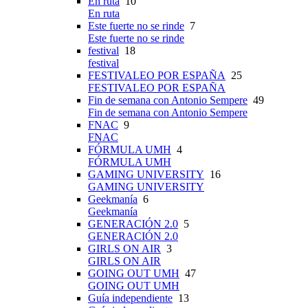
En ruta
10
En ruta
Este fuerte no se rinde
7
Este fuerte no se rinde
festival
18
festival
FESTIVALEO POR ESPAÑA
25
FESTIVALEO POR ESPAÑA
Fin de semana con Antonio Sempere
49
Fin de semana con Antonio Sempere
FNAC
9
FNAC
FÓRMULA UMH
4
FÓRMULA UMH
GAMING UNIVERSITY
16
GAMING UNIVERSITY
Geekmanía
6
Geekmanía
GENERACIÓN 2.0
5
GENERACIÓN 2.0
GIRLS ON AIR
3
GIRLS ON AIR
GOING OUT UMH
47
GOING OUT UMH
Guía independiente
13