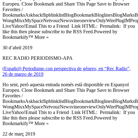
Europeu. Close Bookmark and Share This Page Save to Browser
Favorites /
BookmarksAskbackflipblinklistBlogBookmarkBloglinesBlogMarksB
WongMixxMySpaceNetvouzNewsvineoneviewOnlyWirePlugIMPropell
LiveYahoo!Email This to a Friend Link HTML: Permalink: If you
like this then please subscribe to the RSS Feed.Powered by
Bookmarkify™ More »
30 d’abril 2019
REC RADIO PERIODISMO-APA
(Español) Periodismo con perspectiva de género, en “Rec Radio”,
26 de marzo de 2019
Ho sent, però aquesta entrada només està disponible en Espanyol
Europeu. Close Bookmark and Share This Page Save to Browser
Favorites /
BookmarksAskbackflipblinklistBlogBookmarkBloglinesBlogMarksB
WongMixxMySpaceNetvouzNewsvineoneviewOnlyWirePlugIMPropell
LiveYahoo!Email This to a Friend Link HTML: Permalink: If you
like this then please subscribe to the RSS Feed.Powered by
Bookmarkify™ More »
22 de març 2019