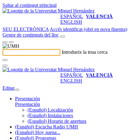
Saltar al contingut principal
ESPAÑOL
VALENCIÀ
ENGLISH
SEU ELECTRÒNICA
Accés identificat (obri en nova finestra)
Gestor de continguts del lloc
Introdueix la teua cerca
ESPAÑOL
VALENCIÀ
ENGLISH
Editar
Presentación
Presentación
(Español) Localización
(Español) Instalaciones
(Español) Horario de apertura
(Español) Escucha Radio UMH
(Español) Hoy suena...
(Español) Programas