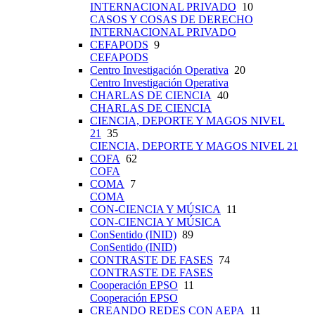
INTERNACIONAL PRIVADO
10
CASOS Y COSAS DE DERECHO
INTERNACIONAL PRIVADO
CEFAPODS
9
CEFAPODS
Centro Investigación Operativa
20
Centro Investigación Operativa
CHARLAS DE CIENCIA
40
CHARLAS DE CIENCIA
CIENCIA, DEPORTE Y MAGOS NIVEL
21
35
CIENCIA, DEPORTE Y MAGOS NIVEL 21
COFA
62
COFA
COMA
7
COMA
CON-CIENCIA Y MÚSICA
11
CON-CIENCIA Y MÚSICA
ConSentido (INID)
89
ConSentido (INID)
CONTRASTE DE FASES
74
CONTRASTE DE FASES
Cooperación EPSO
11
Cooperación EPSO
CREANDO REDES CON AEPA
11