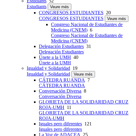
Estudiants
52
Estudiants
Veure més
CONGRESOS ESTUDIANTES
20
CONGRESOS ESTUDIANTES
Veure més
Congreso Nacional de Estudiantes de
Medicina (CNEM)
6
Congreso Nacional de Estudiantes de
Medicina (CNEM)
Delegación Estudiantes
31
Delegación Estudiantes
Únete a la UMH
40
Únete a la UMH
Igualdad y Solidaridad
19
Igualdad y Solidaridad
Veure més
CÁTEDRA RUANDA
7
CÁTEDRA RUANDA
Conversación Diversa
8
Conversación Diversa
GLORIETA DE LA SOLIDARIDAD CRUZ
ROJA-UMH
11
GLORIETA DE LA SOLIDARIDAD CRUZ
ROJA-UMH
Iguales pero diferentes
121
Iguales pero diferentes
La Voz de ADACEA
25