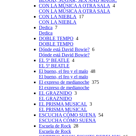
BLOOD, SUGAR, SEX AND MAGIC
CON LA MÚSICA A OTRA SALA
4
CON LA MÚSICA A OTRA SALA
CON LA NIEBLA
17
CON LA NIEBLA
Dedica
7
Dedica
DOBLE TEMPO
4
DOBLE TEMPO
Dónde está David Bowie?
6
Dónde está David Bowie?
EL 5º BEATLE
4
EL 5º BEATLE
El bueno, el feo y el malo
48
El bueno, el feo y el malo
El expreso de medianoche
375
El expreso de medianoche
EL GRAZNIDO
3
EL GRAZNIDO
EL PRISMA MUSICAL
3
EL PRISMA MUSICAL
ESCUCHA CÓMO SUENA
54
ESCUCHA CÓMO SUENA
Escuela de Rock
28
Escuela de Rock