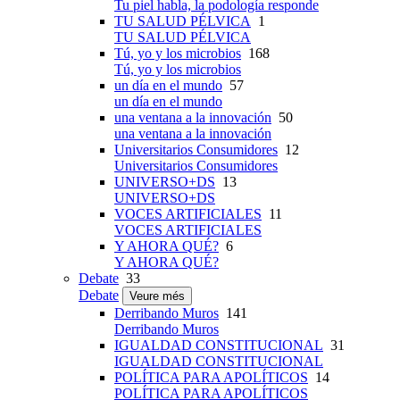
Tu piel habla, la podología responde
TU SALUD PÉLVICA
1
TU SALUD PÉLVICA
Tú, yo y los microbios
168
Tú, yo y los microbios
un día en el mundo
57
un día en el mundo
una ventana a la innovación
50
una ventana a la innovación
Universitarios Consumidores
12
Universitarios Consumidores
UNIVERSO+DS
13
UNIVERSO+DS
VOCES ARTIFICIALES
11
VOCES ARTIFICIALES
Y AHORA QUÉ?
6
Y AHORA QUÉ?
Debate
33
Debate
Veure més
Derribando Muros
141
Derribando Muros
IGUALDAD CONSTITUCIONAL
31
IGUALDAD CONSTITUCIONAL
POLÍTICA PARA APOLÍTICOS
14
POLÍTICA PARA APOLÍTICOS