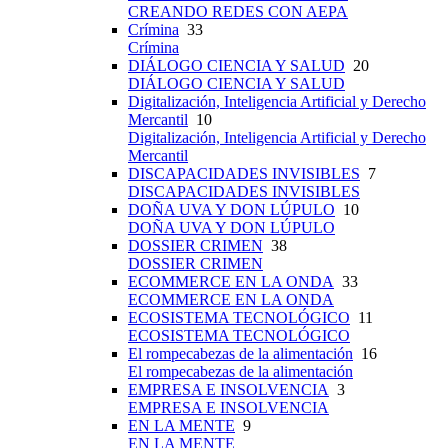
CREANDO REDES CON AEPA
Crímina
33
Crímina
DIÁLOGO CIENCIA Y SALUD
20
DIÁLOGO CIENCIA Y SALUD
Digitalización, Inteligencia Artificial y Derecho
Mercantil
10
Digitalización, Inteligencia Artificial y Derecho
Mercantil
DISCAPACIDADES INVISIBLES
7
DISCAPACIDADES INVISIBLES
DOÑA UVA Y DON LÚPULO
10
DOÑA UVA Y DON LÚPULO
DOSSIER CRIMEN
38
DOSSIER CRIMEN
ECOMMERCE EN LA ONDA
33
ECOMMERCE EN LA ONDA
ECOSISTEMA TECNOLÓGICO
11
ECOSISTEMA TECNOLÓGICO
El rompecabezas de la alimentación
16
El rompecabezas de la alimentación
EMPRESA E INSOLVENCIA
3
EMPRESA E INSOLVENCIA
EN LA MENTE
9
EN LA MENTE