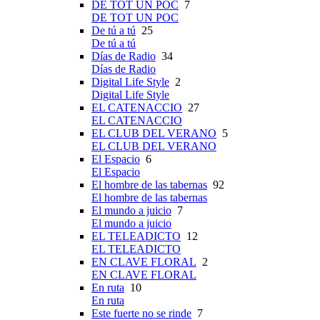
DE TOT UN POC
7
DE TOT UN POC
De tú a tú
25
De tú a tú
Días de Radio
34
Días de Radio
Digital Life Style
2
Digital Life Style
EL CATENACCIO
27
EL CATENACCIO
EL CLUB DEL VERANO
5
EL CLUB DEL VERANO
El Espacio
6
El Espacio
El hombre de las tabernas
92
El hombre de las tabernas
El mundo a juicio
7
El mundo a juicio
EL TELEADICTO
12
EL TELEADICTO
EN CLAVE FLORAL
2
EN CLAVE FLORAL
En ruta
10
En ruta
Este fuerte no se rinde
7