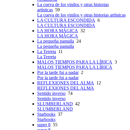
La cueva de los vinilos y otras historias
artísticas
59
La cueva de los vinilos y otras historias artísticas
LA CULTURA ESCONDIDA
6
LA CULTURA ESCONDIDA
LA HORA MÁGICA
32
LA HORA MÁGICA
La pequeña pantalla
24
La pequeña pantalla
La Terreta
11
La Terreta
MALOS TIEMPOS PARA LA LÍRICA
3
MALOS TIEMPOS PARA LA LÍRICA
Por la tarde fui a nadar
2
Por la tarde fui a nadar
REFLEXIONES DEL ALMA
12
REFLEXIONES DEL ALMA
Sentido inverso
74
Sentido inverso
SLUMBERLAND
42
SLUMBERLAND
Starbooks
37
Starbooks
super 8
55
super 8