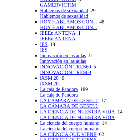
GAMERVICTIM
Hablemos de sexualidad
29
Hablemos de sexualidad
HOY HABLAMOS CON...
48
HOY HABLAMOS CON...
IEEEn ANTENA
1
IEEEn ANTENA
IES
18
IES
Innovación en las aulas
11
Innovación en las aulas
INNOVACIÓN TRES60
5
INNOVACIÓN TRES60
iXSM 20'
9
iXSM 20'
La caja de Pandora
189
La caja de Pandora
LA CÁMARA DE GESELL
17
LA CÁMARA DE GESELL
LA CIENCIA DE NUESTRA VIDA
14
LA CIENCIA DE NUESTRA VIDA
La ciencia del cuerpo humano
14
La ciencia del cuerpo humano
LA CIENCIA QUE VIENE
62
LA CIENCIA QUE VIENE