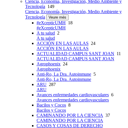
Ciencia, Economía, Investigación, Medio Ambiente y
Tecnología
149
Ciencia, Economía, Investigación, Medio Ambiente y
Tecnología
Veure més
#eXcepticUMH
18
#eXcepticUMH
A tu salud
2
A tu salud
ACCIÓN EN LAS AULAS
24
ACCIÓN EN LAS AULAS
ACTUALIDAD CAMPUS SANT JOAN
11
ACTUALIDAD CAMPUS SANT JOAN
Agrophoenix
24
Agrophoenix
Anti-Ro, La Dra. Autoinmune
5
Anti-Ro, La Dra. Autoinmune
ARU
287
ARU
Avances enfermedades cardiovasculares
6
Avances enfermedades cardiovasculares
Bacilos y Cocos
8
Bacilos y Cocos
CAMINANDO POR LA CIENCIA
37
CAMINANDO POR LA CIENCIA
CASOS Y COSAS DE DERECHO