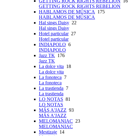
GETTING ROCK RIGHTS REBELION
16
GETTING ROCK RIGHTS REBELION
HABLAMOS DE MÚSICA
175
HABLAMOS DE MÚSICA
Hal sings Daisy
22
Hal sings Daisy
Hotel particular
27
Hotel particular
INDIAPOLO
6
INDIAPOLO
Jazz TK
176
Jazz TK
La dolce vita
18
La dolce vita
La fonoteca
7
La fonoteca
La trastienda
7
La trastienda
LO NOTAS
81
LO NOTAS
MÁS A'JAZZ
93
MÁS A'JAZZ
MELOMANIAC
23
MELOMANIAC
Mestizaje
14