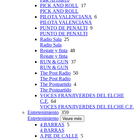
PICK AND ROLL
17
PICK AND ROLL
PILOTA VALENCIANA
6
PILOTA VALENCIANA
PUNTO DE PENALTI
9
PUNTO DE PENALTI
Radio Sala
25
Radio Sala
Regate y finta
48
Regate y finta
RUN & GUN
37
RUN & GUN
The Post Radio
50
The Post Radio
The Postpartido
4
The Postpartido
VOCES FRANJIVERDES DEL ELCHE
C.F.
64
VOCES FRANJIVERDES DEL ELCHE C.F.
Entretenimiento
359
Entretenimiento
Veure més
4 BARRAS
5
4 BARRAS
A PIE DE CALLE
5