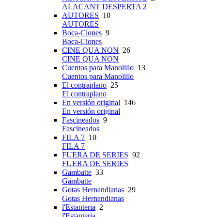
ALACANT DESPERTA 2
AUTORES
10
AUTORES
Boca-Ciones
9
Boca-Ciones
CINE QUA NON
26
CINE QUA NON
Cuentos para Manolillo
13
Cuentos para Manolillo
El contraplano
25
El contraplano
En versión original
146
En versión original
Fascineados
9
Fascineados
FILA 7
10
FILA 7
FUERA DE SERIES
92
FUERA DE SERIES
Gambatte
33
Gambatte
Gotas Hernandianas
29
Gotas Hernandianas
l'Estanteria
2
l'Estanteria