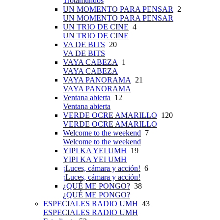
Trotamundos
UN MOMENTO PARA PENSAR
2
UN MOMENTO PARA PENSAR
UN TRIO DE CINE
4
UN TRIO DE CINE
VA DE BITS
20
VA DE BITS
VAYA CABEZA
1
VAYA CABEZA
VAYA PANORAMA
21
VAYA PANORAMA
Ventana abierta
12
Ventana abierta
VERDE OCRE AMARILLO
120
VERDE OCRE AMARILLO
Welcome to the weekend
7
Welcome to the weekend
YIPI KA YEI UMH
19
YIPI KA YEI UMH
¡Luces, cámara y acción!
6
¡Luces, cámara y acción!
¿QUÉ ME PONGO?
38
¿QUÉ ME PONGO?
ESPECIALES RADIO UMH
43
ESPECIALES RADIO UMH