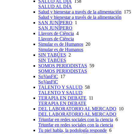
SALUD AL DÍA
158
SALUD AL DÍA
Salud y bienestar a través de la alimentación
175
Salud y bienestar a través de la alimentación
SAN JUNÍPERO
1
SAN JUNÍPERO
Llavors de Ciència
4
Llavors de Ciència
Simular es de Humanos
20
Simular es de Humanos
SIN TABÚES
2
SIN TABÚES
SOMOS PERIODISTAS
59
SOMOS PERIODISTAS
SoVanFiC
17
SoVanFiC
TALENTO Y SALUD
58
TALENTO Y SALUD
TERAPIA EN DEBATE
11
TERAPIA EN DEBATE
DEL LABORATORIO AL MERCADO
10
DEL LABORATORIO AL MERCADO
Triunfar en redes sociales con la ciencia
6
Triunfar en redes sociales con la ciencia
Tu piel habla, la podología responde
6