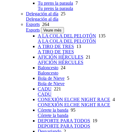
Tu prens la paraula
7
Tu prens la paraula
Delegación al día
25
Delegación al día
Esports
264
Esports
Veure més
A LA COLA DEL PELOTÓN
135
A LA COLA DEL PELOTÓN
A TIRO DE TRES
13
A TIRO DE TRES
AFICIÓN HÉRCULES
21
AFICIÓN HÉRCULES
Baloncesto
24
Baloncesto
Bola de Nieve
5
Bola de Nieve
CADU
221
CADU
CONEXIÓN ELCHE NIGHT RACE
4
CONEXIÓN ELCHE NIGHT RACE
Córrete la banda
95
Córrete la banda
DEPORTE PARA TODOS
19
DEPORTE PARA TODOS
Desvariando
2