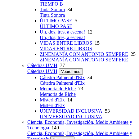
TIEMPO B
Tinta Sonora
34
Tinta Sonora
ÚLTIMO PASE
5
ÚLTIMO PASE
Un, dos, tres, a escena!
12
Un, dos, tres, a escena!
VIDAS ENTRE LIBROS
15
VIDAS ENTRE LIBROS
ZINEMANÍA CON ANTONIO SEMPERE
25
ZINEMANÍA CON ANTONIO SEMPERE
Cátedras UMH
77
Cátedras UMH
Veure més
Cátedra Palmeral d'Elx
34
Cátedra Palmeral d'Elx
Memoria de Elche
73
Memoria de Elche
Misteri d'Elx
14
Misteri d'Elx
UNIVERSIDAD INCLUSIVA
53
UNIVERSIDAD INCLUSIVA
Ciencia, Economía, Investigación, Medio Ambiente y
Tecnología
149
Ciencia, Economía, Investigación, Medio Ambiente y