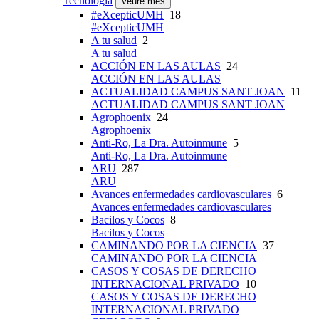
Tecnología
Veure més
#eXcepticUMH
18
#eXcepticUMH
A tu salud
2
A tu salud
ACCIÓN EN LAS AULAS
24
ACCIÓN EN LAS AULAS
ACTUALIDAD CAMPUS SANT JOAN
11
ACTUALIDAD CAMPUS SANT JOAN
Agrophoenix
24
Agrophoenix
Anti-Ro, La Dra. Autoinmune
5
Anti-Ro, La Dra. Autoinmune
ARU
287
ARU
Avances enfermedades cardiovasculares
6
Avances enfermedades cardiovasculares
Bacilos y Cocos
8
Bacilos y Cocos
CAMINANDO POR LA CIENCIA
37
CAMINANDO POR LA CIENCIA
CASOS Y COSAS DE DERECHO
INTERNACIONAL PRIVADO
10
CASOS Y COSAS DE DERECHO
INTERNACIONAL PRIVADO