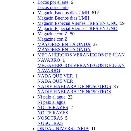
Locos por el arte
6
Locos por el arte
Magacín Buenos días UMH
612
Magacín Buenos días UMH
Magacín Especial Viernes TRES EN UNO
59
Magacín Especial Viernes TRES EN UNO
Magazine con Z
50
Magazine con Z
MAYORES EN LA ONDA
37
MAYORES EN LA ONDA
MEGAHERCIOS VERANIEGOS DE JUAN
NAVARRO
1
MEGAHERCIOS VERANIEGOS DE JUAN
NAVARRO
NADA QUE VER
1
NADA QUE VER
NADIE HABLARÁ DE NOSOTROS
35
NADIE HABLARÁ DE NOSOTROS
Ni palo al agua
23
Ni palo al agua
NO TE RAYES
2
NO TE RAYES
NOSOTRAS
5
NOSOTRAS
ONDA UNIVERSITARIA
11