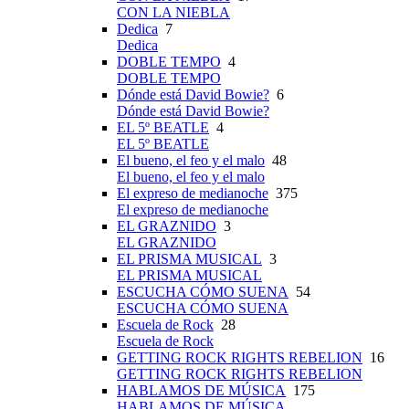
CON LA NIEBLA
Dedica
7
Dedica
DOBLE TEMPO
4
DOBLE TEMPO
Dónde está David Bowie?
6
Dónde está David Bowie?
EL 5º BEATLE
4
EL 5º BEATLE
El bueno, el feo y el malo
48
El bueno, el feo y el malo
El expreso de medianoche
375
El expreso de medianoche
EL GRAZNIDO
3
EL GRAZNIDO
EL PRISMA MUSICAL
3
EL PRISMA MUSICAL
ESCUCHA CÓMO SUENA
54
ESCUCHA CÓMO SUENA
Escuela de Rock
28
Escuela de Rock
GETTING ROCK RIGHTS REBELION
16
GETTING ROCK RIGHTS REBELION
HABLAMOS DE MÚSICA
175
HABLAMOS DE MÚSICA