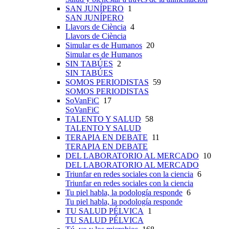
SAN JUNÍPERO
1
SAN JUNÍPERO
Llavors de Ciència
4
Llavors de Ciència
Simular es de Humanos
20
Simular es de Humanos
SIN TABÚES
2
SIN TABÚES
SOMOS PERIODISTAS
59
SOMOS PERIODISTAS
SoVanFiC
17
SoVanFiC
TALENTO Y SALUD
58
TALENTO Y SALUD
TERAPIA EN DEBATE
11
TERAPIA EN DEBATE
DEL LABORATORIO AL MERCADO
10
DEL LABORATORIO AL MERCADO
Triunfar en redes sociales con la ciencia
6
Triunfar en redes sociales con la ciencia
Tu piel habla, la podología responde
6
Tu piel habla, la podología responde
TU SALUD PÉLVICA
1
TU SALUD PÉLVICA