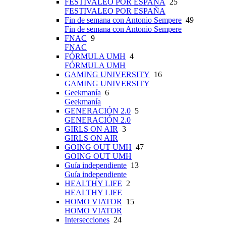
FESTIVALEO POR ESPAÑA
25
FESTIVALEO POR ESPAÑA
Fin de semana con Antonio Sempere
49
Fin de semana con Antonio Sempere
FNAC
9
FNAC
FÓRMULA UMH
4
FÓRMULA UMH
GAMING UNIVERSITY
16
GAMING UNIVERSITY
Geekmanía
6
Geekmanía
GENERACIÓN 2.0
5
GENERACIÓN 2.0
GIRLS ON AIR
3
GIRLS ON AIR
GOING OUT UMH
47
GOING OUT UMH
Guía independiente
13
Guía independiente
HEALTHY LIFE
2
HEALTHY LIFE
HOMO VIATOR
15
HOMO VIATOR
Intersecciones
24