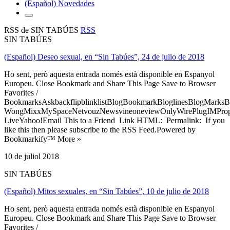
(Español) Novedades
RSS de SIN TABÚES
RSS
SIN TABÚES
(Español) Deseo sexual, en “Sin Tabúes”, 24 de julio de 2018
Ho sent, però aquesta entrada només està disponible en Espanyol
Europeu. Close Bookmark and Share This Page Save to Browser
Favorites /
BookmarksAskbackflipblinklistBlogBookmarkBloglinesBlogMarksB
WongMixxMySpaceNetvouzNewsvineoneviewOnlyWirePlugIMPropell
LiveYahoo!Email This to a Friend Link HTML: Permalink: If you
like this then please subscribe to the RSS Feed.Powered by
Bookmarkify™ More »
10 de juliol 2018
SIN TABÚES
(Español) Mitos sexuales, en “Sin Tabúes”, 10 de julio de 2018
Ho sent, però aquesta entrada només està disponible en Espanyol
Europeu. Close Bookmark and Share This Page Save to Browser
Favorites /