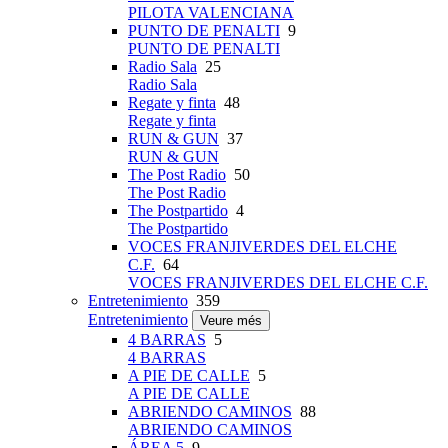
PILOTA VALENCIANA
PUNTO DE PENALTI
9
PUNTO DE PENALTI
Radio Sala
25
Radio Sala
Regate y finta
48
Regate y finta
RUN & GUN
37
RUN & GUN
The Post Radio
50
The Post Radio
The Postpartido
4
The Postpartido
VOCES FRANJIVERDES DEL ELCHE
C.F.
64
VOCES FRANJIVERDES DEL ELCHE C.F.
Entretenimiento
359
Entretenimiento
Veure més
4 BARRAS
5
4 BARRAS
A PIE DE CALLE
5
A PIE DE CALLE
ABRIENDO CAMINOS
88
ABRIENDO CAMINOS
ÁREA 5
9