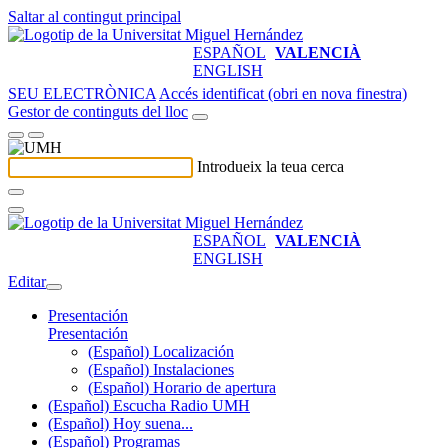
Saltar al contingut principal
ESPAÑOL
VALENCIÀ
ENGLISH
SEU ELECTRÒNICA
Accés identificat (obri en nova finestra)
Gestor de continguts del lloc
Introdueix la teua cerca
ESPAÑOL
VALENCIÀ
ENGLISH
Editar
Presentación
Presentación
(Español) Localización
(Español) Instalaciones
(Español) Horario de apertura
(Español) Escucha Radio UMH
(Español) Hoy suena...
(Español) Programas