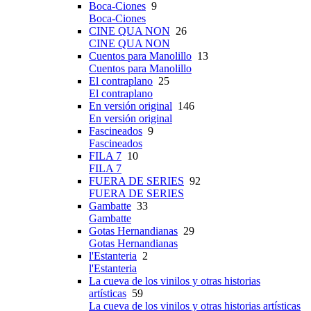
Boca-Ciones
9
Boca-Ciones
CINE QUA NON
26
CINE QUA NON
Cuentos para Manolillo
13
Cuentos para Manolillo
El contraplano
25
El contraplano
En versión original
146
En versión original
Fascineados
9
Fascineados
FILA 7
10
FILA 7
FUERA DE SERIES
92
FUERA DE SERIES
Gambatte
33
Gambatte
Gotas Hernandianas
29
Gotas Hernandianas
l'Estanteria
2
l'Estanteria
La cueva de los vinilos y otras historias
artísticas
59
La cueva de los vinilos y otras historias artísticas