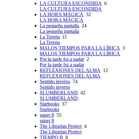
LA CULTURA ESCONDIDA
6
LA CULTURA ESCONDIDA
LA HORA MÁGICA
32
LA HORA MÁGICA
La pequeña pantalla
24
La pequeña pantalla
La Terreta
11
La Terreta
MALOS TIEMPOS PARA LA LÍRICA
3
MALOS TIEMPOS PARA LA LÍRICA
Por la tarde fui a nadar
2
Por la tarde fui a nadar
REFLEXIONES DEL ALMA
12
REFLEXIONES DEL ALMA
Sentido inverso
74
Sentido inverso
SLUMBERLAND
42
SLUMBERLAND
Starbooks
37
Starbooks
super 8
55
super 8
The Librarian Project
4
The Librarian Project
TIEMPO B
8