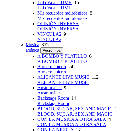
Lola Va a la UMH
16
Lola Va a la UMH
Mis recuerdos radiofónicos
8
Mis recuerdos radiofónicos
OPINIÓN INVERSA
2
OPINIÓN INVERSA
VINCULA2
9
VINCULA2
Música
355
Música
Veure més
A BOMBO Y PLATILLO
6
A BOMBO Y PLATILLO
A micro abierto
24
A micro abierto
ALICANTE LIVE MUSIC
112
ALICANTE LIVE MUSIC
Austramática
9
Austramática
Backstage Room
14
Backstage Room
BLOOD, SUGAR, SEX AND MAGIC
1
BLOOD, SUGAR, SEX AND MAGIC
CON LA MÚSICA A OTRA SALA
4
CON LA MÚSICA A OTRA SALA
CON LA NIEBLA
17