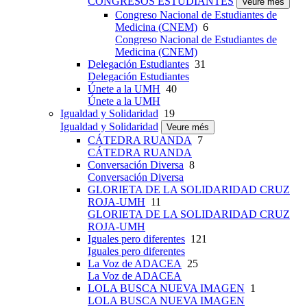
CONGRESOS ESTUDIANTES
Veure més
Congreso Nacional de Estudiantes de
Medicina (CNEM)
6
Congreso Nacional de Estudiantes de
Medicina (CNEM)
Delegación Estudiantes
31
Delegación Estudiantes
Únete a la UMH
40
Únete a la UMH
Igualdad y Solidaridad
19
Igualdad y Solidaridad
Veure més
CÁTEDRA RUANDA
7
CÁTEDRA RUANDA
Conversación Diversa
8
Conversación Diversa
GLORIETA DE LA SOLIDARIDAD CRUZ
ROJA-UMH
11
GLORIETA DE LA SOLIDARIDAD CRUZ
ROJA-UMH
Iguales pero diferentes
121
Iguales pero diferentes
La Voz de ADACEA
25
La Voz de ADACEA
LOLA BUSCA NUEVA IMAGEN
1
LOLA BUSCA NUEVA IMAGEN