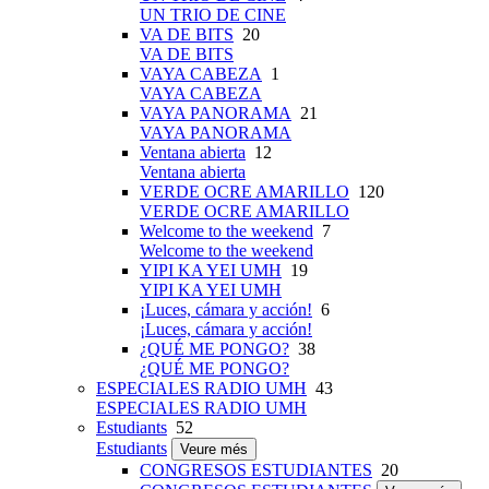
UN TRIO DE CINE
VA DE BITS
20
VA DE BITS
VAYA CABEZA
1
VAYA CABEZA
VAYA PANORAMA
21
VAYA PANORAMA
Ventana abierta
12
Ventana abierta
VERDE OCRE AMARILLO
120
VERDE OCRE AMARILLO
Welcome to the weekend
7
Welcome to the weekend
YIPI KA YEI UMH
19
YIPI KA YEI UMH
¡Luces, cámara y acción!
6
¡Luces, cámara y acción!
¿QUÉ ME PONGO?
38
¿QUÉ ME PONGO?
ESPECIALES RADIO UMH
43
ESPECIALES RADIO UMH
Estudiants
52
Estudiants
Veure més
CONGRESOS ESTUDIANTES
20