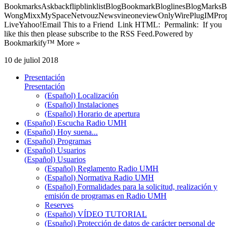
BookmarksAskbackflipblinklistBlogBookmarkBloglinesBlogMarksB
WongMixxMySpaceNetvouzNewsvineoneviewOnlyWirePlugIMPropell
LiveYahoo!Email This to a Friend Link HTML: Permalink: If you
like this then please subscribe to the RSS Feed.Powered by
Bookmarkify™ More »
10 de juliol 2018
Presentación
Presentación
(Español) Localización
(Español) Instalaciones
(Español) Horario de apertura
(Español) Escucha Radio UMH
(Español) Hoy suena...
(Español) Programas
(Español) Usuarios
(Español) Usuarios
(Español) Reglamento Radio UMH
(Español) Normativa Radio UMH
(Español) Formalidades para la solicitud, realización y
emisión de programas en Radio UMH
Reserves
(Español) VÍDEO TUTORIAL
(Español) Protección de datos de carácter personal de