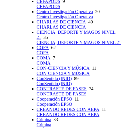
CEFAPODS
9
CEFAPODS
Centro Investigación Operativa
20
Centro Investigación Operativa
CHARLAS DE CIENCIA
40
CHARLAS DE CIENCIA
CIENCIA, DEPORTE Y MAGOS NIVEL
21
35
CIENCIA, DEPORTE Y MAGOS NIVEL 21
COFA
62
COFA
COMA
7
COMA
CON-CIENCIA Y MÚSICA
11
CON-CIENCIA Y MÚSICA
ConSentido (INID)
89
ConSentido (INID)
CONTRASTE DE FASES
74
CONTRASTE DE FASES
Cooperación EPSO
11
Cooperación EPSO
CREANDO REDES CON AEPA
11
CREANDO REDES CON AEPA
Crímina
33
Crímina