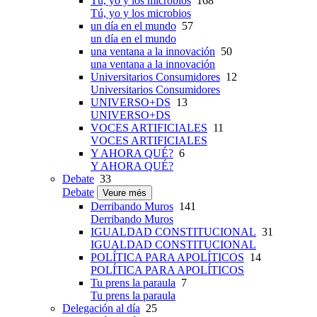
Tú, yo y los microbios
168
Tú, yo y los microbios
un día en el mundo
57
un día en el mundo
una ventana a la innovación
50
una ventana a la innovación
Universitarios Consumidores
12
Universitarios Consumidores
UNIVERSO+DS
13
UNIVERSO+DS
VOCES ARTIFICIALES
11
VOCES ARTIFICIALES
Y AHORA QUÉ?
6
Y AHORA QUÉ?
Debate
33
Debate
Veure més
Derribando Muros
141
Derribando Muros
IGUALDAD CONSTITUCIONAL
31
IGUALDAD CONSTITUCIONAL
POLÍTICA PARA APOLÍTICOS
14
POLÍTICA PARA APOLÍTICOS
Tu prens la paraula
7
Tu prens la paraula
Delegación al día
25