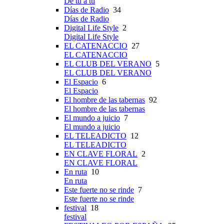
De tú a tú
Días de Radio
34
Días de Radio
Digital Life Style
2
Digital Life Style
EL CATENACCIO
27
EL CATENACCIO
EL CLUB DEL VERANO
5
EL CLUB DEL VERANO
El Espacio
6
El Espacio
El hombre de las tabernas
92
El hombre de las tabernas
El mundo a juicio
7
El mundo a juicio
EL TELEADICTO
12
EL TELEADICTO
EN CLAVE FLORAL
2
EN CLAVE FLORAL
En ruta
10
En ruta
Este fuerte no se rinde
7
Este fuerte no se rinde
festival
18
festival