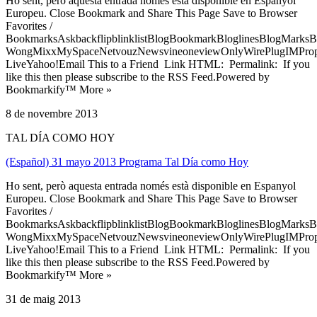
Ho sent, però aquesta entrada només està disponible en Espanyol
Europeu. Close Bookmark and Share This Page Save to Browser
Favorites /
BookmarksAskbackflipblinklistBlogBookmarkBloglinesBlogMarksB
WongMixxMySpaceNetvouzNewsvineoneviewOnlyWirePlugIMPropell
LiveYahoo!Email This to a Friend Link HTML: Permalink: If you
like this then please subscribe to the RSS Feed.Powered by
Bookmarkify™ More »
8 de novembre 2013
TAL DÍA COMO HOY
(Español) 31 mayo 2013 Programa Tal Día como Hoy
Ho sent, però aquesta entrada només està disponible en Espanyol
Europeu. Close Bookmark and Share This Page Save to Browser
Favorites /
BookmarksAskbackflipblinklistBlogBookmarkBloglinesBlogMarksB
WongMixxMySpaceNetvouzNewsvineoneviewOnlyWirePlugIMPropell
LiveYahoo!Email This to a Friend Link HTML: Permalink: If you
like this then please subscribe to the RSS Feed.Powered by
Bookmarkify™ More »
31 de maig 2013