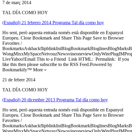
7 de març 2014
TAL DÍA COMO HOY
(Español) 21 febrero 2014 Programa Tal día como hoy
Ho sent, però aquesta entrada només està disponible en Espanyol
Europeu. Close Bookmark and Share This Page Save to Browser
Favorites /
BookmarksAskbackflipblinklistBlogBookmarkBloglinesBlogMarksB
WongMixxMySpaceNetvouzNewsvineoneviewOnlyWirePlugIMPropell
LiveYahoo!Email This to a Friend Link HTML: Permalink: If you
like this then please subscribe to the RSS Feed.Powered by
Bookmarkify™ More »
21 de febrer 2014
TAL DÍA COMO HOY
(Español) 20 dicembre 2013 Programa Tal día como hoy
Ho sent, però aquesta entrada només està disponible en Espanyol
Europeu. Close Bookmark and Share This Page Save to Browser
Favorites /
BookmarksAskbackflipblinklistBlogBookmarkBloglinesBlogMarksB
WongMixxMySpaceNetvouzNewsvineoneviewOnlyWirePlugIMPropell