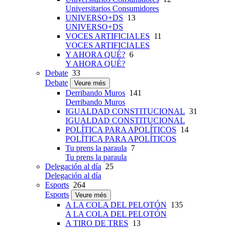
Universitarios Consumidores
UNIVERSO+DS
13
UNIVERSO+DS
VOCES ARTIFICIALES
11
VOCES ARTIFICIALES
Y AHORA QUÉ?
6
Y AHORA QUÉ?
Debate
33
Debate
Veure més
Derribando Muros
141
Derribando Muros
IGUALDAD CONSTITUCIONAL
31
IGUALDAD CONSTITUCIONAL
POLÍTICA PARA APOLÍTICOS
14
POLÍTICA PARA APOLÍTICOS
Tu prens la paraula
7
Tu prens la paraula
Delegación al día
25
Delegación al día
Esports
264
Esports
Veure més
A LA COLA DEL PELOTÓN
135
A LA COLA DEL PELOTÓN
A TIRO DE TRES
13