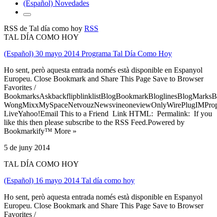
(Español) Novedades
RSS de Tal día como hoy
RSS
TAL DÍA COMO HOY
(Español) 30 mayo 2014 Programa Tal Día Como Hoy
Ho sent, però aquesta entrada només està disponible en Espanyol
Europeu. Close Bookmark and Share This Page Save to Browser
Favorites /
BookmarksAskbackflipblinklistBlogBookmarkBloglinesBlogMarksB
WongMixxMySpaceNetvouzNewsvineoneviewOnlyWirePlugIMPropell
LiveYahoo!Email This to a Friend Link HTML: Permalink: If you
like this then please subscribe to the RSS Feed.Powered by
Bookmarkify™ More »
5 de juny 2014
TAL DÍA COMO HOY
(Español) 16 mayo 2014 Tal día como hoy
Ho sent, però aquesta entrada només està disponible en Espanyol
Europeu. Close Bookmark and Share This Page Save to Browser
Favorites /