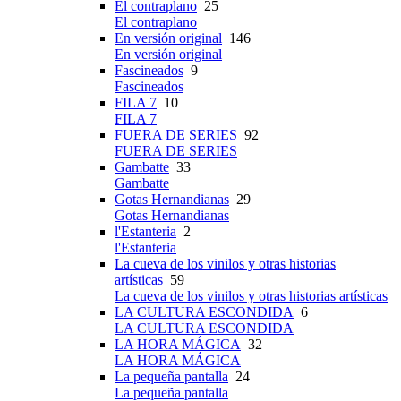
El contraplano
25
El contraplano
En versión original
146
En versión original
Fascineados
9
Fascineados
FILA 7
10
FILA 7
FUERA DE SERIES
92
FUERA DE SERIES
Gambatte
33
Gambatte
Gotas Hernandianas
29
Gotas Hernandianas
l'Estanteria
2
l'Estanteria
La cueva de los vinilos y otras historias
artísticas
59
La cueva de los vinilos y otras historias artísticas
LA CULTURA ESCONDIDA
6
LA CULTURA ESCONDIDA
LA HORA MÁGICA
32
LA HORA MÁGICA
La pequeña pantalla
24
La pequeña pantalla