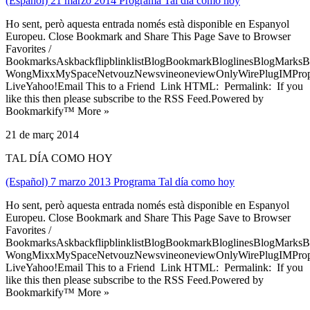
(Español) 21 marzo 2014 Programa Tal día como hoy
Ho sent, però aquesta entrada només està disponible en Espanyol
Europeu. Close Bookmark and Share This Page Save to Browser
Favorites /
BookmarksAskbackflipblinklistBlogBookmarkBloglinesBlogMarksB
WongMixxMySpaceNetvouzNewsvineoneviewOnlyWirePlugIMPropell
LiveYahoo!Email This to a Friend Link HTML: Permalink: If you
like this then please subscribe to the RSS Feed.Powered by
Bookmarkify™ More »
21 de març 2014
TAL DÍA COMO HOY
(Español) 7 marzo 2013 Programa Tal día como hoy
Ho sent, però aquesta entrada només està disponible en Espanyol
Europeu. Close Bookmark and Share This Page Save to Browser
Favorites /
BookmarksAskbackflipblinklistBlogBookmarkBloglinesBlogMarksB
WongMixxMySpaceNetvouzNewsvineoneviewOnlyWirePlugIMPropell
LiveYahoo!Email This to a Friend Link HTML: Permalink: If you
like this then please subscribe to the RSS Feed.Powered by
Bookmarkify™ More »