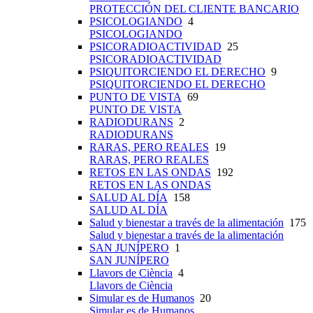
PROTECCIÓN DEL CLIENTE BANCARIO
PSICOLOGIANDO
4
PSICOLOGIANDO
PSICORADIOACTIVIDAD
25
PSICORADIOACTIVIDAD
PSIQUITORCIENDO EL DERECHO
9
PSIQUITORCIENDO EL DERECHO
PUNTO DE VISTA
69
PUNTO DE VISTA
RADIODURANS
2
RADIODURANS
RARAS, PERO REALES
19
RARAS, PERO REALES
RETOS EN LAS ONDAS
192
RETOS EN LAS ONDAS
SALUD AL DÍA
158
SALUD AL DÍA
Salud y bienestar a través de la alimentación
175
Salud y bienestar a través de la alimentación
SAN JUNÍPERO
1
SAN JUNÍPERO
Llavors de Ciència
4
Llavors de Ciència
Simular es de Humanos
20
Simular es de Humanos