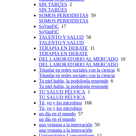
SIN TABÚES
2
SIN TABÚES
SOMOS PERIODISTAS
59
SOMOS PERIODISTAS
SoVanFiC
17
SoVanFiC
TALENTO Y SALUD
58
TALENTO Y SALUD
TERAPIA EN DEBATE
11
TERAPIA EN DEBATE
DEL LABORATORIO AL MERCADO
10
DEL LABORATORIO AL MERCADO
Triunfar en redes sociales con la ciencia
6
Triunfar en redes sociales con la ciencia
Tu piel habla, la podología responde
6
Tu piel habla, la podología responde
TU SALUD PÉLVICA
1
TU SALUD PÉLVICA
Tú, yo y los microbios
168
Tú, yo y los microbios
un día en el mundo
57
un día en el mundo
una ventana a la innovación
50
una ventana a la innovación
Universitarios Consumidores
12