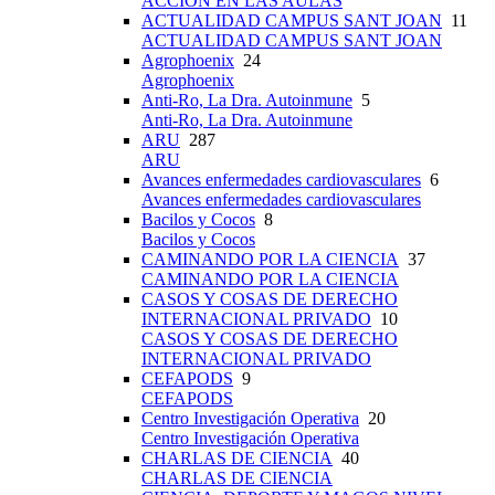
ACCIÓN EN LAS AULAS
ACTUALIDAD CAMPUS SANT JOAN
11
ACTUALIDAD CAMPUS SANT JOAN
Agrophoenix
24
Agrophoenix
Anti-Ro, La Dra. Autoinmune
5
Anti-Ro, La Dra. Autoinmune
ARU
287
ARU
Avances enfermedades cardiovasculares
6
Avances enfermedades cardiovasculares
Bacilos y Cocos
8
Bacilos y Cocos
CAMINANDO POR LA CIENCIA
37
CAMINANDO POR LA CIENCIA
CASOS Y COSAS DE DERECHO
INTERNACIONAL PRIVADO
10
CASOS Y COSAS DE DERECHO
INTERNACIONAL PRIVADO
CEFAPODS
9
CEFAPODS
Centro Investigación Operativa
20
Centro Investigación Operativa
CHARLAS DE CIENCIA
40
CHARLAS DE CIENCIA