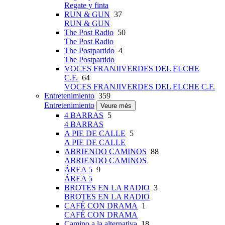
Regate y finta
RUN & GUN
37
RUN & GUN
The Post Radio
50
The Post Radio
The Postpartido
4
The Postpartido
VOCES FRANJIVERDES DEL ELCHE
C.F.
64
VOCES FRANJIVERDES DEL ELCHE C.F.
Entretenimiento
359
Entretenimiento
Veure més
4 BARRAS
5
4 BARRAS
A PIE DE CALLE
5
A PIE DE CALLE
ABRIENDO CAMINOS
88
ABRIENDO CAMINOS
ÁREA 5
9
ÁREA 5
BROTES EN LA RADIO
3
BROTES EN LA RADIO
CAFÉ CON DRAMA
1
CAFÉ CON DRAMA
Camino a la alternativa
18