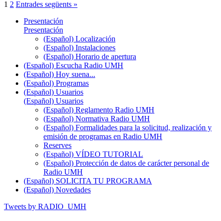
1
2
Entrades següents »
Presentación
Presentación
(Español) Localización
(Español) Instalaciones
(Español) Horario de apertura
(Español) Escucha Radio UMH
(Español) Hoy suena...
(Español) Programas
(Español) Usuarios
(Español) Usuarios
(Español) Reglamento Radio UMH
(Español) Normativa Radio UMH
(Español) Formalidades para la solicitud, realización y
emisión de programas en Radio UMH
Reserves
(Español) VÍDEO TUTORIAL
(Español) Protección de datos de carácter personal de
Radio UMH
(Español) SOLICITA TU PROGRAMA
(Español) Novedades
Tweets by RADIO_UMH