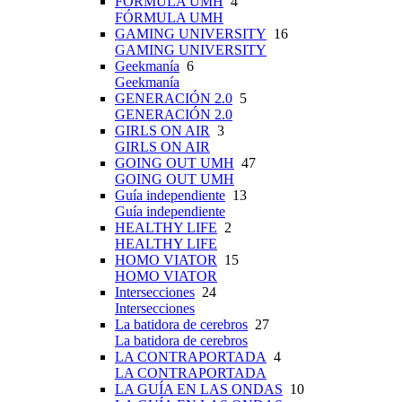
FÓRMULA UMH
4
FÓRMULA UMH
GAMING UNIVERSITY
16
GAMING UNIVERSITY
Geekmanía
6
Geekmanía
GENERACIÓN 2.0
5
GENERACIÓN 2.0
GIRLS ON AIR
3
GIRLS ON AIR
GOING OUT UMH
47
GOING OUT UMH
Guía independiente
13
Guía independiente
HEALTHY LIFE
2
HEALTHY LIFE
HOMO VIATOR
15
HOMO VIATOR
Intersecciones
24
Intersecciones
La batidora de cerebros
27
La batidora de cerebros
LA CONTRAPORTADA
4
LA CONTRAPORTADA
LA GUÍA EN LAS ONDAS
10