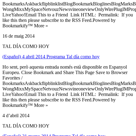
BookmarksAskbackflipblinklistBlogBookmarkBloglinesBlogMarksB
WongMixxMySpaceNetvouzNewsvineoneviewOnlyWirePlugIMPropell
LiveYahoo!Email This to a Friend Link HTML: Permalink: If you
like this then please subscribe to the RSS Feed.Powered by
Bookmarkify™ More »
16 de maig 2014
TAL DÍA COMO HOY
(Español) 4 abril 2014 Programa Tal día como hoy
Ho sent, però aquesta entrada només està disponible en Espanyol
Europeu. Close Bookmark and Share This Page Save to Browser
Favorites /
BookmarksAskbackflipblinklistBlogBookmarkBloglinesBlogMarksB
WongMixxMySpaceNetvouzNewsvineoneviewOnlyWirePlugIMPropell
LiveYahoo!Email This to a Friend Link HTML: Permalink: If you
like this then please subscribe to the RSS Feed.Powered by
Bookmarkify™ More »
4 d’abril 2014
TAL DÍA COMO HOY