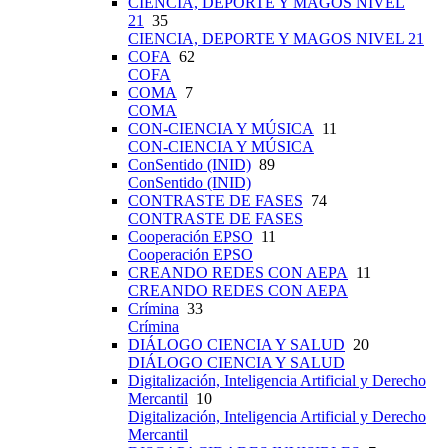
CIENCIA, DEPORTE Y MAGOS NIVEL
21
35
CIENCIA, DEPORTE Y MAGOS NIVEL 21
COFA
62
COFA
COMA
7
COMA
CON-CIENCIA Y MÚSICA
11
CON-CIENCIA Y MÚSICA
ConSentido (INID)
89
ConSentido (INID)
CONTRASTE DE FASES
74
CONTRASTE DE FASES
Cooperación EPSO
11
Cooperación EPSO
CREANDO REDES CON AEPA
11
CREANDO REDES CON AEPA
Crímina
33
Crímina
DIÁLOGO CIENCIA Y SALUD
20
DIÁLOGO CIENCIA Y SALUD
Digitalización, Inteligencia Artificial y Derecho
Mercantil
10
Digitalización, Inteligencia Artificial y Derecho
Mercantil