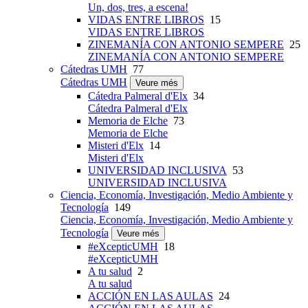
Un, dos, tres, a escena!
VIDAS ENTRE LIBROS
15
VIDAS ENTRE LIBROS
ZINEMANÍA CON ANTONIO SEMPERE
25
ZINEMANÍA CON ANTONIO SEMPERE
Cátedras UMH
77
Cátedras UMH
Veure més
Cátedra Palmeral d'Elx
34
Cátedra Palmeral d'Elx
Memoria de Elche
73
Memoria de Elche
Misteri d'Elx
14
Misteri d'Elx
UNIVERSIDAD INCLUSIVA
53
UNIVERSIDAD INCLUSIVA
Ciencia, Economía, Investigación, Medio Ambiente y
Tecnología
149
Ciencia, Economía, Investigación, Medio Ambiente y
Tecnología
Veure més
#eXcepticUMH
18
#eXcepticUMH
A tu salud
2
A tu salud
ACCIÓN EN LAS AULAS
24