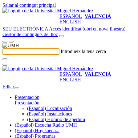
Saltar al contingut principal
ESPAÑOL
VALENCIÀ
ENGLISH
SEU ELECTRÒNICA
Accés identificat (obri en nova finestra)
Gestor de continguts del lloc
Introdueix la teua cerca
ESPAÑOL
VALENCIÀ
ENGLISH
Editar
Presentación
Presentación
(Español) Localización
(Español) Instalaciones
(Español) Horario de apertura
(Español) Escucha Radio UMH
(Español) Hoy suena...
(Español) Programas