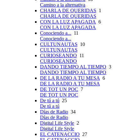
Camino a la alternativa
CHARLA DE QUERIDAS
1
CHARLA DE QUERIDAS
CON LA LUZ APAGADA
6
CON LA LUZ APAGADA
Conociendo a...
11
Conociendo a...
CULTUNAUTAS
10
CULTUNAUTAS
CURIOSEANDO
11
CURIOSEANDO
DANDO TIEMPO AL TIEMPO
3
DANDO TIEMPO AL TIEMPO
DE LA RADIO A TU MESA
6
DE LA RADIO A TU MESA
DE TOT UN POC
7
DE TOT UN POC
De tú a tú
25
De tú a tú
Días de Radio
34
Días de Radio
Digital Life Style
2
Digital Life Style
EL CATENACCIO
27
EL CATENACCIO