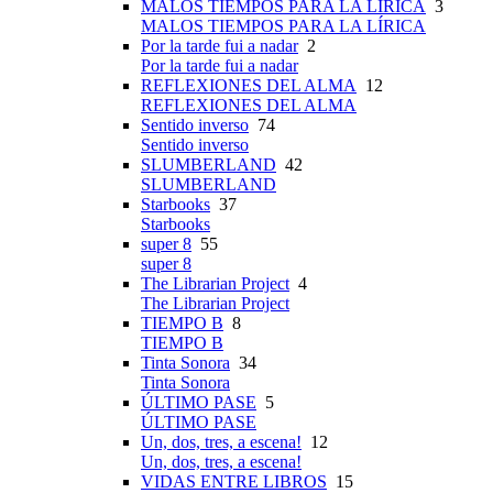
MALOS TIEMPOS PARA LA LÍRICA
3
MALOS TIEMPOS PARA LA LÍRICA
Por la tarde fui a nadar
2
Por la tarde fui a nadar
REFLEXIONES DEL ALMA
12
REFLEXIONES DEL ALMA
Sentido inverso
74
Sentido inverso
SLUMBERLAND
42
SLUMBERLAND
Starbooks
37
Starbooks
super 8
55
super 8
The Librarian Project
4
The Librarian Project
TIEMPO B
8
TIEMPO B
Tinta Sonora
34
Tinta Sonora
ÚLTIMO PASE
5
ÚLTIMO PASE
Un, dos, tres, a escena!
12
Un, dos, tres, a escena!
VIDAS ENTRE LIBROS
15