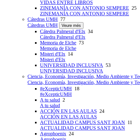
VIDAS ENTRE LIBROS
ZINEMANÍA CON ANTONIO SEMPERE
25
ZINEMANÍA CON ANTONIO SEMPERE
Cátedras UMH
77
Cátedras UMH
Veure més
Cátedra Palmeral d'Elx
34
Cátedra Palmeral d'Elx
Memoria de Elche
73
Memoria de Elche
Misteri d'Elx
14
Misteri d'Elx
UNIVERSIDAD INCLUSIVA
53
UNIVERSIDAD INCLUSIVA
Ciencia, Economía, Investigación, Medio Ambiente y Te
Ciencia, Economía, Investigación, Medio Ambiente y Te
#eXcepticUMH
18
#eXcepticUMH
A tu salud
2
A tu salud
ACCIÓN EN LAS AULAS
24
ACCIÓN EN LAS AULAS
ACTUALIDAD CAMPUS SANT JOAN
11
ACTUALIDAD CAMPUS SANT JOAN
Agrophoenix
24
Agrophoenix