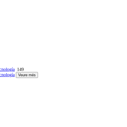
cnología
149
cnología
Veure més