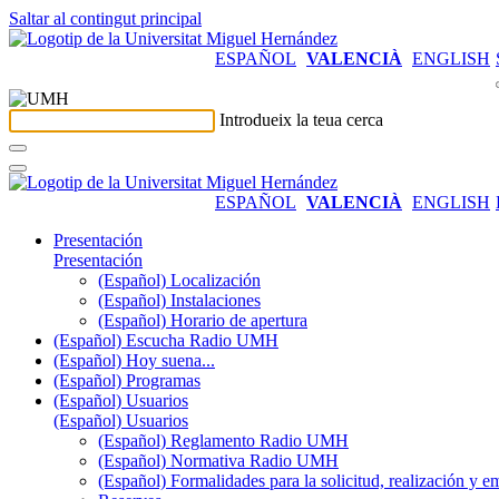
Saltar al contingut principal
ESPAÑOL
VALENCIÀ
ENGLISH
Introdueix la teua cerca
ESPAÑOL
VALENCIÀ
ENGLISH
Presentación
Presentación
(Español) Localización
(Español) Instalaciones
(Español) Horario de apertura
(Español) Escucha Radio UMH
(Español) Hoy suena...
(Español) Programas
(Español) Usuarios
(Español) Usuarios
(Español) Reglamento Radio UMH
(Español) Normativa Radio UMH
(Español) Formalidades para la solicitud, realización 