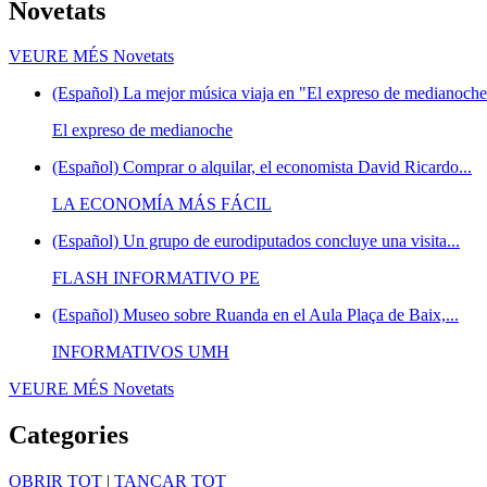
Novetats
VEURE MÉS
Novetats
(Español) La mejor música viaja en "El expreso de medianoche"
El expreso de medianoche
(Español) Comprar o alquilar, el economista David Ricardo...
LA ECONOMÍA MÁS FÁCIL
(Español) Un grupo de eurodiputados concluye una visita...
FLASH INFORMATIVO PE
(Español) Museo sobre Ruanda en el Aula Plaça de Baix,...
INFORMATIVOS UMH
VEURE MÉS
Novetats
Categories
OBRIR TOT
|
TANCAR TOT