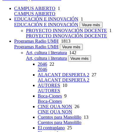
CAMPUS ABIERTO
1
CAMPUS ABIERTO
EDUCACIÓN E INNOVACIÓN
1
EDUCACIÓN E INNOVACIÓN
Veure més
PROYECTO INNOVACIÓN DOCENTE
1
PROYECTO INNOVACIÓN DOCENTE
Programas Radio UMH
1813
Programas Radio UMH
Veure més
Art, cultura i literatura
142
Art, cultura i literatura
Veure més
2046
22
2046
ALACANT DESPERTA 2
27
ALACANT DESPERTA 2
AUTORES
10
AUTORES
Boca-Ciones
9
Boca-Ciones
CINE QUA NON
26
CINE QUA NON
Cuentos para Manolillo
13
Cuentos para Manolillo
El contraplano
25