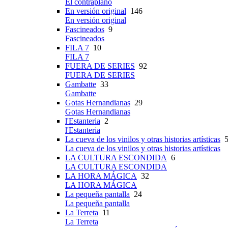
El contraplano
En versión original
146
En versión original
Fascineados
9
Fascineados
FILA 7
10
FILA 7
FUERA DE SERIES
92
FUERA DE SERIES
Gambatte
33
Gambatte
Gotas Hernandianas
29
Gotas Hernandianas
l'Estanteria
2
l'Estanteria
La cueva de los vinilos y otras historias artísticas
5
La cueva de los vinilos y otras historias artísticas
LA CULTURA ESCONDIDA
6
LA CULTURA ESCONDIDA
LA HORA MÁGICA
32
LA HORA MÁGICA
La pequeña pantalla
24
La pequeña pantalla
La Terreta
11
La Terreta