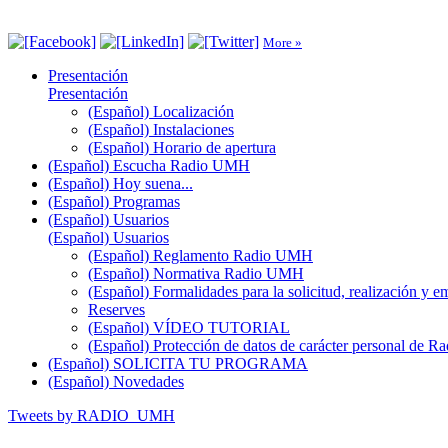
More »
Presentación
Presentación
(Español) Localización
(Español) Instalaciones
(Español) Horario de apertura
(Español) Escucha Radio UMH
(Español) Hoy suena...
(Español) Programas
(Español) Usuarios
(Español) Usuarios
(Español) Reglamento Radio UMH
(Español) Normativa Radio UMH
(Español) Formalidades para la solicitud, realización 
Reserves
(Español) VÍDEO TUTORIAL
(Español) Protección de datos de carácter personal de 
(Español) SOLICITA TU PROGRAMA
(Español) Novedades
Tweets by RADIO_UMH