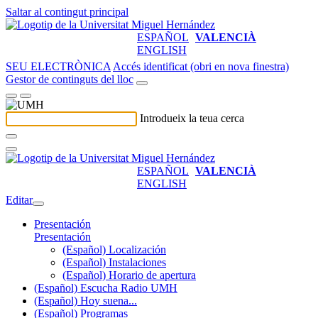
Saltar al contingut principal
ESPAÑOL
VALENCIÀ
ENGLISH
SEU ELECTRÒNICA
Accés identificat (obri en nova finestra)
Gestor de continguts del lloc
Introdueix la teua cerca
ESPAÑOL
VALENCIÀ
ENGLISH
Editar
Presentación
Presentación
(Español) Localización
(Español) Instalaciones
(Español) Horario de apertura
(Español) Escucha Radio UMH
(Español) Hoy suena...
(Español) Programas