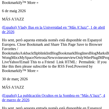
Bookmarkify™ More »
6 de maig 2026
MÁS A'JAZZ
(Español) Vlady Bas en la Universidad en “Más A’Jazz”, 1 de abril
de 2026
Ho sent, però aquesta entrada només està disponible en Espanyol
Europeu. Close Bookmark and Share This Page Save to Browser
Favorites /
BookmarksAskbackflipblinklistBlogBookmarkBloglinesBlogMarksB
WongMixxMySpaceNetvouzNewsvineoneviewOnlyWirePlugIMPropell
LiveYahoo!Email This to a Friend Link HTML: Permalink: If you
like this then please subscribe to the RSS Feed.Powered by
Bookmarkify™ More »
30 de març 2026
MÁS A'JAZZ
(Español) La publicación Ocultos en la Sombra en “Más A’Jazz”, 4
de marzo de 2026
Ho sent, però aquesta entrada només està disponible en Espanyol