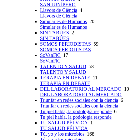
SAN JUNÍPERO
Llavors de Ciència
4
Llavors de Ciència
Simular es de Humanos
20
Simular es de Humanos
SIN TABÚES
2
SIN TABÚES
SOMOS PERIODISTAS
59
SOMOS PERIODISTAS
SoVanFiC
17
SoVanFiC
TALENTO Y SALUD
58
TALENTO Y SALUD
TERAPIA EN DEBATE
11
TERAPIA EN DEBATE
DEL LABORATORIO AL MERCADO
10
DEL LABORATORIO AL MERCADO
Triunfar en redes sociales con la ciencia
6
Triunfar en redes sociales con la ciencia
Tu piel habla, la podología responde
6
Tu piel habla, la podología responde
TU SALUD PÉLVICA
1
TU SALUD PÉLVICA
Tú, yo y los microbios
168
Tú, yo y los microbios