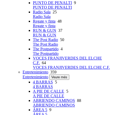
PUNTO DE PENALTI
9
PUNTO DE PENALTI
Radio Sala
25
Radio Sala
Regate y finta
48
Regate y finta
RUN & GUN
37
RUN & GUN
The Post Radio
50
The Post Radio
The Postpartido
4
The Postpartido
VOCES FRANJIVERDES DEL ELCHE
C.F.
64
VOCES FRANJIVERDES DEL ELCHE C.F.
Entretenimiento
359
Entretenimiento
Veure més
4 BARRAS
5
4 BARRAS
A PIE DE CALLE
5
A PIE DE CALLE
ABRIENDO CAMINOS
88
ABRIENDO CAMINOS
ÁREA 5
9
ÁREA 5