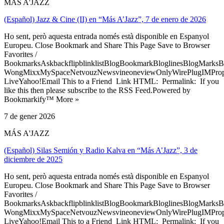
MÁS A'JAZZ
(Español) Jazz & Cine (II) en “Más A’Jazz”, 7 de enero de 2026
Ho sent, però aquesta entrada només està disponible en Espanyol
Europeu. Close Bookmark and Share This Page Save to Browser
Favorites /
BookmarksAskbackflipblinklistBlogBookmarkBloglinesBlogMarksB
WongMixxMySpaceNetvouzNewsvineoneviewOnlyWirePlugIMPropell
LiveYahoo!Email This to a Friend Link HTML: Permalink: If you
like this then please subscribe to the RSS Feed.Powered by
Bookmarkify™ More »
7 de gener 2026
MÁS A'JAZZ
(Español) Silas Semión y Radio Kalva en “Más A’Jazz”, 3 de
diciembre de 2025
Ho sent, però aquesta entrada només està disponible en Espanyol
Europeu. Close Bookmark and Share This Page Save to Browser
Favorites /
BookmarksAskbackflipblinklistBlogBookmarkBloglinesBlogMarksB
WongMixxMySpaceNetvouzNewsvineoneviewOnlyWirePlugIMPropell
LiveYahoo!Email This to a Friend Link HTML: Permalink: If you