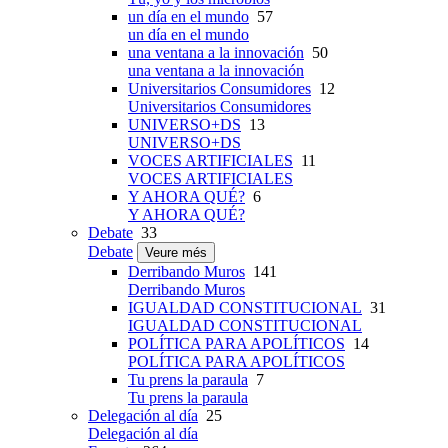
un día en el mundo
57
un día en el mundo
una ventana a la innovación
50
una ventana a la innovación
Universitarios Consumidores
12
Universitarios Consumidores
UNIVERSO+DS
13
UNIVERSO+DS
VOCES ARTIFICIALES
11
VOCES ARTIFICIALES
Y AHORA QUÉ?
6
Y AHORA QUÉ?
Debate
33
Debate
Veure més
Derribando Muros
141
Derribando Muros
IGUALDAD CONSTITUCIONAL
31
IGUALDAD CONSTITUCIONAL
POLÍTICA PARA APOLÍTICOS
14
POLÍTICA PARA APOLÍTICOS
Tu prens la paraula
7
Tu prens la paraula
Delegación al día
25
Delegación al día