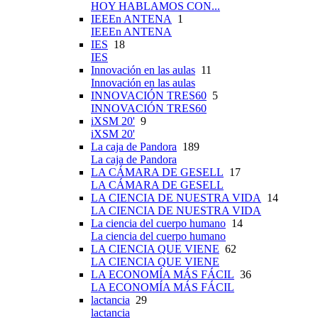
HOY HABLAMOS CON...
IEEEn ANTENA
1
IEEEn ANTENA
IES
18
IES
Innovación en las aulas
11
Innovación en las aulas
INNOVACIÓN TRES60
5
INNOVACIÓN TRES60
iXSM 20'
9
iXSM 20'
La caja de Pandora
189
La caja de Pandora
LA CÁMARA DE GESELL
17
LA CÁMARA DE GESELL
LA CIENCIA DE NUESTRA VIDA
14
LA CIENCIA DE NUESTRA VIDA
La ciencia del cuerpo humano
14
La ciencia del cuerpo humano
LA CIENCIA QUE VIENE
62
LA CIENCIA QUE VIENE
LA ECONOMÍA MÁS FÁCIL
36
LA ECONOMÍA MÁS FÁCIL
lactancia
29
lactancia