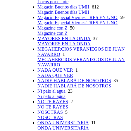
Locos por el arte
Magacín Buenos días UMH
612
Magacín Buenos días UMH
Magacín Especial Viernes TRES EN UNO
59
Magacín Especial Viernes TRES EN UNO
Magazine con Z
50
Magazine con Z
MAYORES EN LA ONDA
37
MAYORES EN LA ONDA
MEGAHERCIOS VERANIEGOS DE JUAN
NAVARRO
1
MEGAHERCIOS VERANIEGOS DE JUAN
NAVARRO
NADA QUE VER
1
NADA QUE VER
NADIE HABLARÁ DE NOSOTROS
35
NADIE HABLARÁ DE NOSOTROS
Ni palo al agua
23
Ni palo al agua
NO TE RAYES
2
NO TE RAYES
NOSOTRAS
5
NOSOTRAS
ONDA UNIVERSITARIA
11
ONDA UNIVERSITARIA