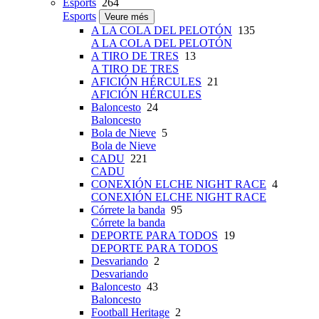
Esports
264
Esports
Veure més
A LA COLA DEL PELOTÓN
135
A LA COLA DEL PELOTÓN
A TIRO DE TRES
13
A TIRO DE TRES
AFICIÓN HÉRCULES
21
AFICIÓN HÉRCULES
Baloncesto
24
Baloncesto
Bola de Nieve
5
Bola de Nieve
CADU
221
CADU
CONEXIÓN ELCHE NIGHT RACE
4
CONEXIÓN ELCHE NIGHT RACE
Córrete la banda
95
Córrete la banda
DEPORTE PARA TODOS
19
DEPORTE PARA TODOS
Desvariando
2
Desvariando
Baloncesto
43
Baloncesto
Football Heritage
2