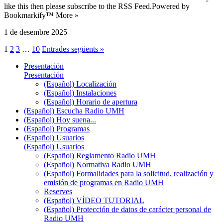
like this then please subscribe to the RSS Feed.Powered by
Bookmarkify™ More »
1 de desembre 2025
1
2
3
…
10
Entrades següents »
Presentación
Presentación
(Español) Localización
(Español) Instalaciones
(Español) Horario de apertura
(Español) Escucha Radio UMH
(Español) Hoy suena...
(Español) Programas
(Español) Usuarios
(Español) Usuarios
(Español) Reglamento Radio UMH
(Español) Normativa Radio UMH
(Español) Formalidades para la solicitud, realización y
emisión de programas en Radio UMH
Reserves
(Español) VÍDEO TUTORIAL
(Español) Protección de datos de carácter personal de
Radio UMH