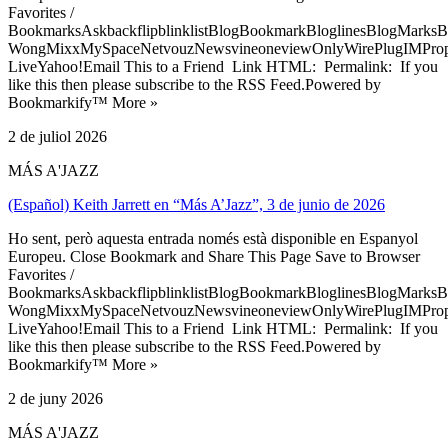
Favorites /
BookmarksAskbackflipblinklistBlogBookmarkBloglinesBlogMarksB
WongMixxMySpaceNetvouzNewsvineoneviewOnlyWirePlugIMPropell
LiveYahoo!Email This to a Friend Link HTML: Permalink: If you
like this then please subscribe to the RSS Feed.Powered by
Bookmarkify™ More »
2 de juliol 2026
MÁS A'JAZZ
(Español) Keith Jarrett​ en “Más A’Jazz”, 3 de junio de 2026
Ho sent, però aquesta entrada només està disponible en Espanyol
Europeu. Close Bookmark and Share This Page Save to Browser
Favorites /
BookmarksAskbackflipblinklistBlogBookmarkBloglinesBlogMarksB
WongMixxMySpaceNetvouzNewsvineoneviewOnlyWirePlugIMPropell
LiveYahoo!Email This to a Friend Link HTML: Permalink: If you
like this then please subscribe to the RSS Feed.Powered by
Bookmarkify™ More »
2 de juny 2026
MÁS A'JAZZ