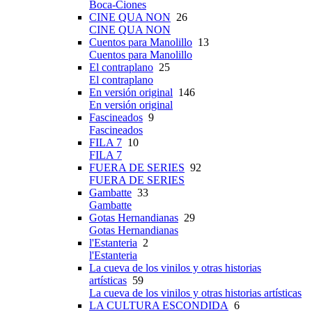
Boca-Ciones
CINE QUA NON
26
CINE QUA NON
Cuentos para Manolillo
13
Cuentos para Manolillo
El contraplano
25
El contraplano
En versión original
146
En versión original
Fascineados
9
Fascineados
FILA 7
10
FILA 7
FUERA DE SERIES
92
FUERA DE SERIES
Gambatte
33
Gambatte
Gotas Hernandianas
29
Gotas Hernandianas
l'Estanteria
2
l'Estanteria
La cueva de los vinilos y otras historias
artísticas
59
La cueva de los vinilos y otras historias artísticas
LA CULTURA ESCONDIDA
6