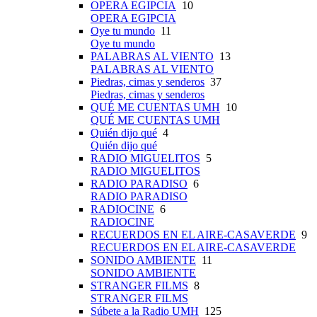
OPERA EGIPCIA
10
OPERA EGIPCIA
Oye tu mundo
11
Oye tu mundo
PALABRAS AL VIENTO
13
PALABRAS AL VIENTO
Piedras, cimas y senderos
37
Piedras, cimas y senderos
QUÉ ME CUENTAS UMH
10
QUÉ ME CUENTAS UMH
Quién dijo qué
4
Quién dijo qué
RADIO MIGUELITOS
5
RADIO MIGUELITOS
RADIO PARADISO
6
RADIO PARADISO
RADIOCINE
6
RADIOCINE
RECUERDOS EN EL AIRE-CASAVERDE
9
RECUERDOS EN EL AIRE-CASAVERDE
SONIDO AMBIENTE
11
SONIDO AMBIENTE
STRANGER FILMS
8
STRANGER FILMS
Súbete a la Radio UMH
125