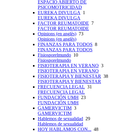
ESPACIO ABIERTO DE
PSICOMOTRICIDAD
EUREKA DIVULGA
1
EUREKA DIVULGA
FACTOR REUMATOIDE
7
FACTOR REUMATOIDE
Opinions (en anglès)
73
Opinions (en anglès)
FINANZAS PARA TODOS
8
FINANZAS PARA TODOS
Fisiosporelmundo
10
Fisiosporelmundo
FISIOTERAPIA EN VERANO
3
FISIOTERAPIA EN VERANO
FISIOTERAPIA Y BIENESTAR
38
FISIOTERAPIA Y BIENESTAR
FRECUENCIA LEGAL
31
FRECUENCIA LEGAL
FUNDACIÓN UMH
23
FUNDACIÓN UMH
GAMERVICTIM
3
GAMERVICTIM
Hablemos de sexualidad
29
Hablemos de sexualidad
HOY HABLAMOS CON...
48