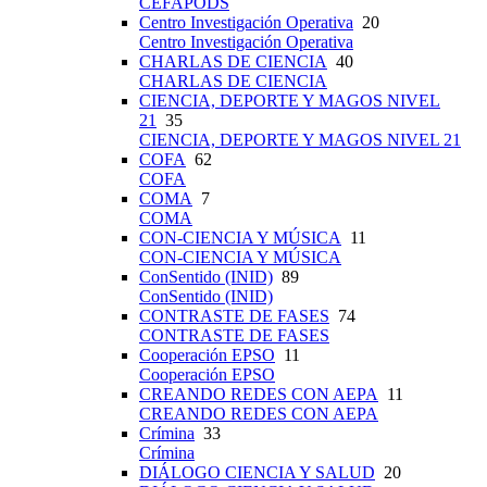
CEFAPODS
Centro Investigación Operativa
20
Centro Investigación Operativa
CHARLAS DE CIENCIA
40
CHARLAS DE CIENCIA
CIENCIA, DEPORTE Y MAGOS NIVEL
21
35
CIENCIA, DEPORTE Y MAGOS NIVEL 21
COFA
62
COFA
COMA
7
COMA
CON-CIENCIA Y MÚSICA
11
CON-CIENCIA Y MÚSICA
ConSentido (INID)
89
ConSentido (INID)
CONTRASTE DE FASES
74
CONTRASTE DE FASES
Cooperación EPSO
11
Cooperación EPSO
CREANDO REDES CON AEPA
11
CREANDO REDES CON AEPA
Crímina
33
Crímina
DIÁLOGO CIENCIA Y SALUD
20