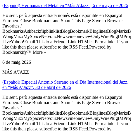
(Español) Hermanas del Metal en “Más A’Jazz”, 6 de mayo de 2026
Ho sent, però aquesta entrada només està disponible en Espanyol
Europeu. Close Bookmark and Share This Page Save to Browser
Favorites /
BookmarksAskbackflipblinklistBlogBookmarkBloglinesBlogMarksB
WongMixxMySpaceNetvouzNewsvineoneviewOnlyWirePlugIMPropell
LiveYahoo!Email This to a Friend Link HTML: Permalink: If you
like this then please subscribe to the RSS Feed.Powered by
Bookmarkify™ More »
6 de maig 2026
MÁS A'JAZZ
(Español) Especial Antonio Serrano en el Día Internacional del Jazz,
en “Más A’Jazz”, 30 de abril de 2026
Ho sent, però aquesta entrada només està disponible en Espanyol
Europeu. Close Bookmark and Share This Page Save to Browser
Favorites /
BookmarksAskbackflipblinklistBlogBookmarkBloglinesBlogMarksB
WongMixxMySpaceNetvouzNewsvineoneviewOnlyWirePlugIMPropell
LiveYahoo!Email This to a Friend Link HTML: Permalink: If you
like this then please subscribe to the RSS Feed.Powered by