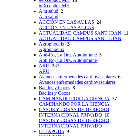
#eXcepticUMH
18
#eXcepticUMH
A tu salud
2
A tu salud
ACCIÓN EN LAS AULAS
24
ACCIÓN EN LAS AULAS
ACTUALIDAD CAMPUS SANT JOAN
11
ACTUALIDAD CAMPUS SANT JOAN
Agrophoenix
24
Agrophoenix
Anti-Ro, La Dra. Autoinmune
5
Anti-Ro, La Dra. Autoinmune
ARU
287
ARU
Avances enfermedades cardiovasculares
6
Avances enfermedades cardiovasculares
Bacilos y Cocos
8
Bacilos y Cocos
CAMINANDO POR LA CIENCIA
37
CAMINANDO POR LA CIENCIA
CASOS Y COSAS DE DERECHO
INTERNACIONAL PRIVADO
10
CASOS Y COSAS DE DERECHO
INTERNACIONAL PRIVADO
CEFAPODS
9