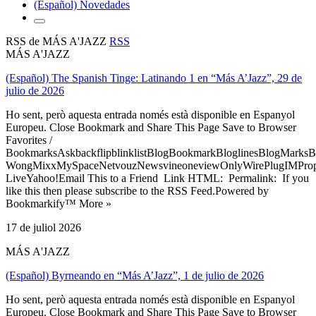
(Español) Novedades
RSS de MÁS A'JAZZ
RSS
MÁS A'JAZZ
(Español) The Spanish Tinge: Latinando 1 en “Más A’Jazz”, 29 de
julio de 2026
Ho sent, però aquesta entrada només està disponible en Espanyol
Europeu. Close Bookmark and Share This Page Save to Browser
Favorites /
BookmarksAskbackflipblinklistBlogBookmarkBloglinesBlogMarksB
WongMixxMySpaceNetvouzNewsvineoneviewOnlyWirePlugIMPropell
LiveYahoo!Email This to a Friend Link HTML: Permalink: If you
like this then please subscribe to the RSS Feed.Powered by
Bookmarkify™ More »
17 de juliol 2026
MÁS A'JAZZ
(Español) Byrneando en “Más A’Jazz”, 1 de julio de 2026
Ho sent, però aquesta entrada només està disponible en Espanyol
Europeu. Close Bookmark and Share This Page Save to Browser