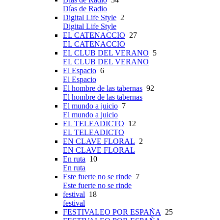
Días de Radio
Digital Life Style
2
Digital Life Style
EL CATENACCIO
27
EL CATENACCIO
EL CLUB DEL VERANO
5
EL CLUB DEL VERANO
El Espacio
6
El Espacio
El hombre de las tabernas
92
El hombre de las tabernas
El mundo a juicio
7
El mundo a juicio
EL TELEADICTO
12
EL TELEADICTO
EN CLAVE FLORAL
2
EN CLAVE FLORAL
En ruta
10
En ruta
Este fuerte no se rinde
7
Este fuerte no se rinde
festival
18
festival
FESTIVALEO POR ESPAÑA
25