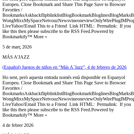
Europeu. Close Bookmark and Share This Page Save to Browser
Favorites /
BookmarksAskbackflipblinklistBlogBookmarkBloglinesBlogMarksB
WongMixxMySpaceNetvouzNewsvineoneviewOnlyWirePlugIMPropell
LiveYahoo!Email This to a Friend Link HTML: Permalink: If you
like this then please subscribe to the RSS Feed.Powered by
Bookmarkify™ More »
5 de març 2026
MÁS A'JAZZ
(Español) Juegos de niños en “Más A´Jazz”, 4 de febrero de 2026
Ho sent, però aquesta entrada només està disponible en Espanyol
Europeu. Close Bookmark and Share This Page Save to Browser
Favorites /
BookmarksAskbackflipblinklistBlogBookmarkBloglinesBlogMarksB
WongMixxMySpaceNetvouzNewsvineoneviewOnlyWirePlugIMPropell
LiveYahoo!Email This to a Friend Link HTML: Permalink: If you
like this then please subscribe to the RSS Feed.Powered by
Bookmarkify™ More »
4 de febrer 2026