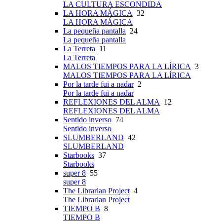
LA CULTURA ESCONDIDA
LA HORA MÁGICA
32
LA HORA MÁGICA
La pequeña pantalla
24
La pequeña pantalla
La Terreta
11
La Terreta
MALOS TIEMPOS PARA LA LÍRICA
3
MALOS TIEMPOS PARA LA LÍRICA
Por la tarde fui a nadar
2
Por la tarde fui a nadar
REFLEXIONES DEL ALMA
12
REFLEXIONES DEL ALMA
Sentido inverso
74
Sentido inverso
SLUMBERLAND
42
SLUMBERLAND
Starbooks
37
Starbooks
super 8
55
super 8
The Librarian Project
4
The Librarian Project
TIEMPO B
8
TIEMPO B