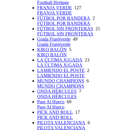
Football Heritage
FRANJA VERDE
127
FRANJA VERDE
FÚTBOL POR BANDERA
2
FÚTBOL POR BANDERA
FÚTBOL SIN FRONTERAS
21
FÚTBOL SIN FRONTERAS
Grada Franjiverde
49
Grada Franjiverde
KIKO BALÓN
5
KIKO BALÓN
LA ÚLTIMA JUGADA
23
LA ÚLTIMA JUGADA
LAMIENDO EL POSTE
2
LAMIENDO EL POSTE
MUNDO CHAMPIONS
6
MUNDO CHAMPIONS
ONDA HÉRCULES
7
ONDA HÉRCULES
Pase Al Hueco
69
Pase Al Hueco
PICK AND ROLL
17
PICK AND ROLL
PILOTA VALENCIANA
6
PILOTA VALENCIANA