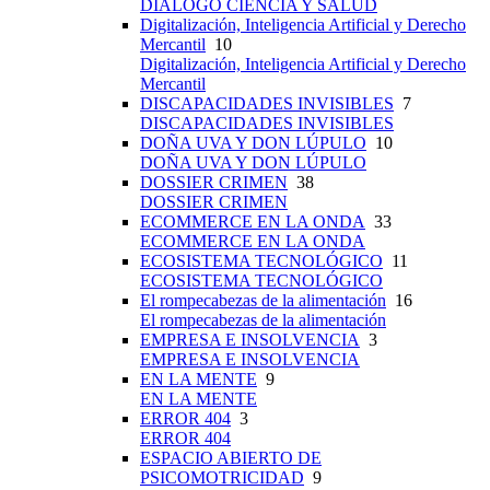
DIÁLOGO CIENCIA Y SALUD
Digitalización, Inteligencia Artificial y Derecho
Mercantil
10
Digitalización, Inteligencia Artificial y Derecho
Mercantil
DISCAPACIDADES INVISIBLES
7
DISCAPACIDADES INVISIBLES
DOÑA UVA Y DON LÚPULO
10
DOÑA UVA Y DON LÚPULO
DOSSIER CRIMEN
38
DOSSIER CRIMEN
ECOMMERCE EN LA ONDA
33
ECOMMERCE EN LA ONDA
ECOSISTEMA TECNOLÓGICO
11
ECOSISTEMA TECNOLÓGICO
El rompecabezas de la alimentación
16
El rompecabezas de la alimentación
EMPRESA E INSOLVENCIA
3
EMPRESA E INSOLVENCIA
EN LA MENTE
9
EN LA MENTE
ERROR 404
3
ERROR 404
ESPACIO ABIERTO DE
PSICOMOTRICIDAD
9