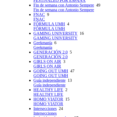
FESTIVALEO POR ESPAÑA
Fin de semana con Antonio Sempere
49
Fin de semana con Antonio Sempere
FNAC
9
FNAC
FÓRMULA UMH
4
FÓRMULA UMH
GAMING UNIVERSITY
16
GAMING UNIVERSITY
Geekmanía
6
Geekmanía
GENERACIÓN 2.0
5
GENERACIÓN 2.0
GIRLS ON AIR
3
GIRLS ON AIR
GOING OUT UMH
47
GOING OUT UMH
Guía independiente
13
Guía independiente
HEALTHY LIFE
2
HEALTHY LIFE
HOMO VIATOR
15
HOMO VIATOR
Intersecciones
24
Intersecciones