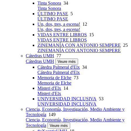
Tinta Sonora
34
Tinta Sonora
ÚLTIMO PASE
5
ÚLTIMO PASE
Un, dos, tres, a escena!
12
Un, dos, tres, a escena!
VIDAS ENTRE LIBROS
15
VIDAS ENTRE LIBROS
ZINEMANÍA CON ANTONIO SEMPERE
25
ZINEMANÍA CON ANTONIO SEMPERE
Cátedras UMH
77
Cátedras UMH
Veure més
Cátedra Palmeral d'Elx
34
Cátedra Palmeral d'Elx
Memoria de Elche
73
Memoria de Elche
Misteri d'Elx
14
Misteri d'Elx
UNIVERSIDAD INCLUSIVA
53
UNIVERSIDAD INCLUSIVA
Ciencia, Economía, Investigación, Medio Ambiente y
Tecnología
149
Ciencia, Economía, Investigación, Medio Ambiente y
Tecnología
Veure més