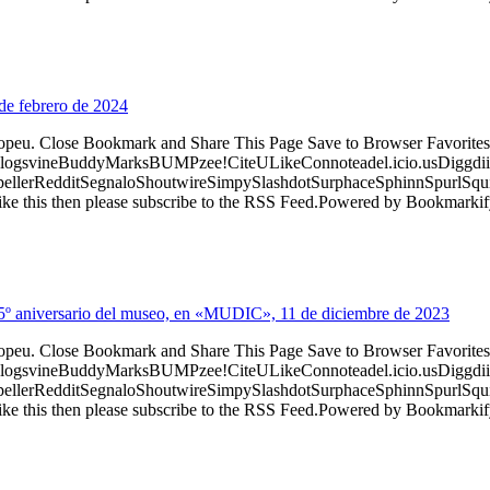
de febrero de 2024
ropeu. Close Bookmark and Share This Page Save to Browser Favorites
logsvineBuddyMarksBUMPzee!CiteULikeConnoteadel.icio.usDiggdii
erRedditSegnaloShoutwireSimpySlashdotSurphaceSphinnSpurlSqu
ke this then please subscribe to the RSS Feed.Powered by Bookmark
 15º aniversario del museo, en «MUDIC», 11 de diciembre de 2023
ropeu. Close Bookmark and Share This Page Save to Browser Favorites
logsvineBuddyMarksBUMPzee!CiteULikeConnoteadel.icio.usDiggdii
erRedditSegnaloShoutwireSimpySlashdotSurphaceSphinnSpurlSqu
ke this then please subscribe to the RSS Feed.Powered by Bookmark