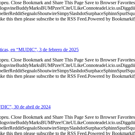
ropeu. Close Bookmark and Share This Page Save to Browser Favorites
logsvineBuddyMarksBUMPzee!CiteULikeConnoteadel.icio.usDiggdii
erRedditSegnaloShoutwireSimpySlashdotSurphaceSphinnSpurlSqu
ke this then please subscribe to the RSS Feed.Powered by Bookmark
nticas, en “MUDIC”, 3 de febrero de 2025
ropeu. Close Bookmark and Share This Page Save to Browser Favorites
logsvineBuddyMarksBUMPzee!CiteULikeConnoteadel.icio.usDiggdii
erRedditSegnaloShoutwireSimpySlashdotSurphaceSphinnSpurlSqu
ke this then please subscribe to the RSS Feed.Powered by Bookmark
UDIC”, 30 de abril de 2024
ropeu. Close Bookmark and Share This Page Save to Browser Favorites
logsvineBuddyMarksBUMPzee!CiteULikeConnoteadel.icio.usDiggdii
erRedditSegnaloShoutwireSimpySlashdotSurphaceSphinnSpurlSqu
ke this then please subscribe to the RSS Feed.Powered by Bookmark