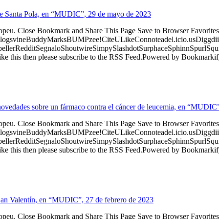
s de Santa Pola, en “MUDIC”, 29 de mayo de 2023
ropeu. Close Bookmark and Share This Page Save to Browser Favorites
logsvineBuddyMarksBUMPzee!CiteULikeConnoteadel.icio.usDiggdii
erRedditSegnaloShoutwireSimpySlashdotSurphaceSphinnSpurlSqu
ke this then please subscribe to the RSS Feed.Powered by Bookmark
 novedades sobre un fármaco contra el cáncer de leucemia, en “MUDIC
ropeu. Close Bookmark and Share This Page Save to Browser Favorites
logsvineBuddyMarksBUMPzee!CiteULikeConnoteadel.icio.usDiggdii
erRedditSegnaloShoutwireSimpySlashdotSurphaceSphinnSpurlSqu
ke this then please subscribe to the RSS Feed.Powered by Bookmark
y San Valentín, en “MUDIC”, 27 de febrero de 2023
ropeu. Close Bookmark and Share This Page Save to Browser Favorites