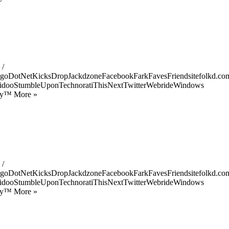
 /
goDotNetKicksDropJackdzoneFacebookFarkFavesFriendsitefolkd.com
idooStumbleUponTechnoratiThisNextTwitterWebrideWindows
ify™ More »
 /
goDotNetKicksDropJackdzoneFacebookFarkFavesFriendsitefolkd.com
idooStumbleUponTechnoratiThisNextTwitterWebrideWindows
ify™ More »