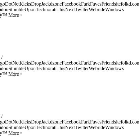
goDotNetKicksDropJackdzoneFacebookFarkFavesFriendsitefolkd.com
idooStumbleUponTechnoratiThisNextTwitterWebrideWindows
ify™ More »
 /
goDotNetKicksDropJackdzoneFacebookFarkFavesFriendsitefolkd.com
idooStumbleUponTechnoratiThisNextTwitterWebrideWindows
ify™ More »
 /
goDotNetKicksDropJackdzoneFacebookFarkFavesFriendsitefolkd.com
idooStumbleUponTechnoratiThisNextTwitterWebrideWindows
ify™ More »