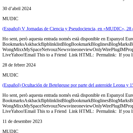
30 d’abril 2024
MUDIC
(Español) V Jornadas de Ciencia y Pseudociencia, en «MUDIC», 28 
Ho sent, però aquesta entrada només està disponible en Espanyol Eu
BookmarksAskbackflipblinklistBlogBookmarkBloglinesBlogMarksB
WongMixxMySpaceNetvouzNewsvineoneviewOnlyWirePlugIMPropell
LiveYahoo!Email This to a Friend Link HTML: Permalink: If you li
28 de febrer 2024
MUDIC
(Español) Ocultación de Betelgeuse por parte del asteroide Leona y
Ho sent, però aquesta entrada només està disponible en Espanyol Eu
BookmarksAskbackflipblinklistBlogBookmarkBloglinesBlogMarksB
WongMixxMySpaceNetvouzNewsvineoneviewOnlyWirePlugIMPropell
LiveYahoo!Email This to a Friend Link HTML: Permalink: If you li
11 de desembre 2023
MUDIC