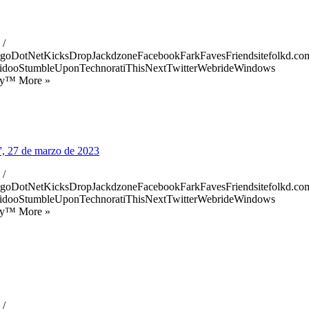
 /
goDotNetKicksDropJackdzoneFacebookFarkFavesFriendsitefolkd.com
idooStumbleUponTechnoratiThisNextTwitterWebrideWindows
ify™ More »
”, 27 de marzo de 2023
 /
goDotNetKicksDropJackdzoneFacebookFarkFavesFriendsitefolkd.com
idooStumbleUponTechnoratiThisNextTwitterWebrideWindows
ify™ More »
 /