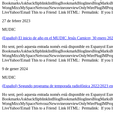
BookmarksAskbackflipblinklistBlogBookmarkBloglinesBlogMarksB
WongMixxMySpaceNetvouzNewsvineoneviewOnlyWirePlugIMPropell
LiveYahoo!Email This to a Friend Link HTML: Permalink: If you li
27 de febrer 2023
MUDIC
(Español) El inicio de año en el MUDIC Jesús Carnicer, 30 enero 20
Ho sent, però aquesta entrada només està disponible en Espanyol Eu
BookmarksAskbackflipblinklistBlogBookmarkBloglinesBlogMarksB
WongMixxMySpaceNetvouzNewsvineoneviewOnlyWirePlugIMPropell
LiveYahoo!Email This to a Friend Link HTML: Permalink: If you li
9 de gener 2024
MUDIC
(Español) Segundo programa de temporada radiofónica 2022/2023 
Ho sent, però aquesta entrada només està disponible en Espanyol Eu
BookmarksAskbackflipblinklistBlogBookmarkBloglinesBlogMarksB
WongMixxMySpaceNetvouzNewsvineoneviewOnlyWirePlugIMPropell
LiveYahoo!Email This to a Friend Link HTML: Permalink: If you li