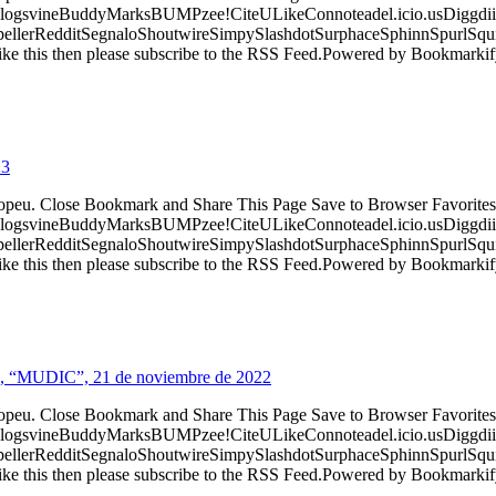
logsvineBuddyMarksBUMPzee!CiteULikeConnoteadel.icio.usDiggdii
erRedditSegnaloShoutwireSimpySlashdotSurphaceSphinnSpurlSqu
ke this then please subscribe to the RSS Feed.Powered by Bookmark
23
ropeu. Close Bookmark and Share This Page Save to Browser Favorites
logsvineBuddyMarksBUMPzee!CiteULikeConnoteadel.icio.usDiggdii
erRedditSegnaloShoutwireSimpySlashdotSurphaceSphinnSpurlSqu
ke this then please subscribe to the RSS Feed.Powered by Bookmark
en, “MUDIC”, 21 de noviembre de 2022
ropeu. Close Bookmark and Share This Page Save to Browser Favorites
logsvineBuddyMarksBUMPzee!CiteULikeConnoteadel.icio.usDiggdii
erRedditSegnaloShoutwireSimpySlashdotSurphaceSphinnSpurlSqu
ke this then please subscribe to the RSS Feed.Powered by Bookmark