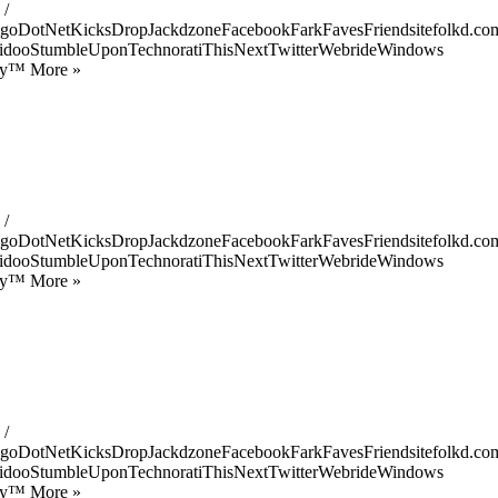
 /
goDotNetKicksDropJackdzoneFacebookFarkFavesFriendsitefolkd.com
idooStumbleUponTechnoratiThisNextTwitterWebrideWindows
ify™ More »
 /
goDotNetKicksDropJackdzoneFacebookFarkFavesFriendsitefolkd.com
idooStumbleUponTechnoratiThisNextTwitterWebrideWindows
ify™ More »
 /
goDotNetKicksDropJackdzoneFacebookFarkFavesFriendsitefolkd.com
idooStumbleUponTechnoratiThisNextTwitterWebrideWindows
ify™ More »