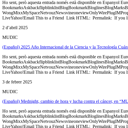
Ho sent, però aquesta entrada només està disponible en Espanyol Eu
BookmarksAskbackflipblinklistBlogBookmarkBloglinesBlogMarksB
WongMixxMySpaceNetvouzNewsvineoneviewOnlyWirePlugIMPropell
LiveYahoo!Email This to a Friend Link HTML: Permalink: If you li
2 d’abril 2025
MUDIC
(Español) 2025 Año Internacional de la Ciencia y la Tecnología Cuá
Ho sent, però aquesta entrada només està disponible en Espanyol Eu
BookmarksAskbackflipblinklistBlogBookmarkBloglinesBlogMarksB
WongMixxMySpaceNetvouzNewsvineoneviewOnlyWirePlugIMPropell
LiveYahoo!Email This to a Friend Link HTML: Permalink: If you li
3 de febrer 2025
MUDIC
(Español) Mednight, cambio de hora y lucha contra el cáncer, en “M
Ho sent, però aquesta entrada només està disponible en Espanyol Eu
BookmarksAskbackflipblinklistBlogBookmarkBloglinesBlogMarksB
WongMixxMySpaceNetvouzNewsvineoneviewOnlyWirePlugIMPropell
LiveYahoo!Email This to a Friend Link HTML: Permalink: If you li