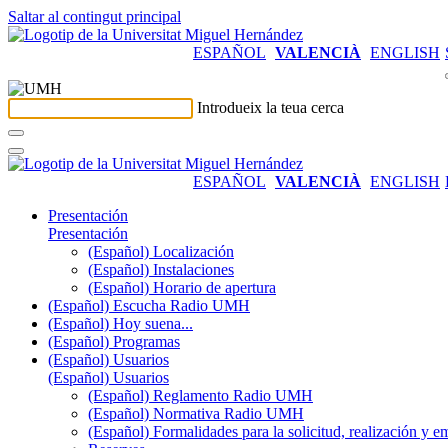
Saltar al contingut principal
ESPAÑOL
VALENCIÀ
ENGLISH
Introdueix la teua cerca
ESPAÑOL
VALENCIÀ
ENGLISH
Presentación
Presentación
(Español) Localización
(Español) Instalaciones
(Español) Horario de apertura
(Español) Escucha Radio UMH
(Español) Hoy suena...
(Español) Programas
(Español) Usuarios
(Español) Usuarios
(Español) Reglamento Radio UMH
(Español) Normativa Radio UMH
(Español) Formalidades para la solicitud, realización 