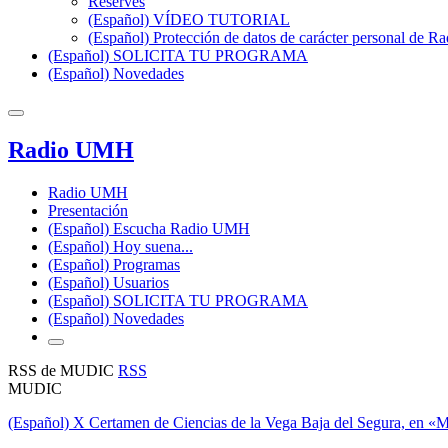
Reserves
(Español) VÍDEO TUTORIAL
(Español) Protección de datos de carácter personal de 
(Español) SOLICITA TU PROGRAMA
(Español) Novedades
Radio UMH
Radio UMH
Presentación
(Español) Escucha Radio UMH
(Español) Hoy suena...
(Español) Programas
(Español) Usuarios
(Español) SOLICITA TU PROGRAMA
(Español) Novedades
RSS de MUDIC
RSS
MUDIC
(Español) X Certamen de Ciencias de la Vega Baja del Segura, en «