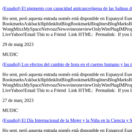
(Español) El pigmento con capacidad anticancerígena de las Salina
Ho sent, però aquesta entrada només està disponible en Espanyol Eu
BookmarksAskbackflipblinklistBlogBookmarkBloglinesBlogMarksB
WongMixxMySpaceNetvouzNewsvineoneviewOnlyWirePlugIMPropell
LiveYahoo!Email This to a Friend Link HTML: Permalink: If you li
29 de maig 2023
MUDIC
(Español) Los efectos del cambio de hora en el cuerpo humano y las
Ho sent, però aquesta entrada només està disponible en Espanyol Eu
BookmarksAskbackflipblinklistBlogBookmarkBloglinesBlogMarksB
WongMixxMySpaceNetvouzNewsvineoneviewOnlyWirePlugIMPropell
LiveYahoo!Email This to a Friend Link HTML: Permalink: If you li
27 de març 2023
MUDIC
(Español) El Día Internacional de la Mujer y la Niña en la Ciencia 
Ho sent, però aquesta entrada només està disponible en Espanyol Eu