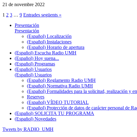
21 de novembre 2022
1
2
3
…
9
Entrades següents »
Presentación
Presentación
(Español) Localización
(Español) Instalaciones
(Español) Horario de apertura
(Español) Escucha Radio UMH
(Español) Hoy suena...
(Español) Programas
(Español) Usuarios
(Español) Usuarios
(Español) Reglamento Radio UMH
(Español) Normativa Radio UMH
(Español) Formalidades para la solicitud, realización 
Reserves
(Español) VÍDEO TUTORIAL
(Español) Protección de datos de carácter personal de 
(Español) SOLICITA TU PROGRAMA
(Español) Novedades
Tweets by RADIO_UMH