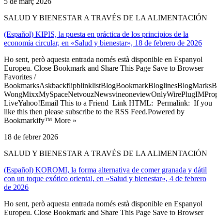
5 de març 2026
SALUD Y BIENESTAR A TRAVÉS DE LA ALIMENTACIÓN
(Español) KIPIS, la puesta en práctica de los principios de la
economía circular, en «Salud y bienestar», 18 de febrero de 2026
Ho sent, però aquesta entrada només està disponible en Espanyol
Europeu. Close Bookmark and Share This Page Save to Browser
Favorites /
BookmarksAskbackflipblinklistBlogBookmarkBloglinesBlogMarksB
WongMixxMySpaceNetvouzNewsvineoneviewOnlyWirePlugIMPropell
LiveYahoo!Email This to a Friend Link HTML: Permalink: If you
like this then please subscribe to the RSS Feed.Powered by
Bookmarkify™ More »
18 de febrer 2026
SALUD Y BIENESTAR A TRAVÉS DE LA ALIMENTACIÓN
(Español) KOROMI, la forma alternativa de comer granada y dátil
con un toque exótico oriental, en «Salud y bienestar», 4 de febrero
de 2026
Ho sent, però aquesta entrada només està disponible en Espanyol
Europeu. Close Bookmark and Share This Page Save to Browser