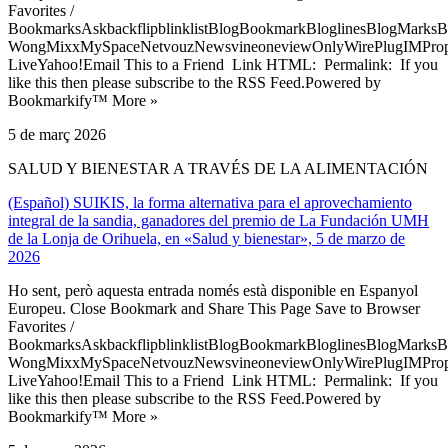
Favorites /
BookmarksAskbackflipblinklistBlogBookmarkBloglinesBlogMarksB
WongMixxMySpaceNetvouzNewsvineoneviewOnlyWirePlugIMPropell
LiveYahoo!Email This to a Friend Link HTML: Permalink: If you
like this then please subscribe to the RSS Feed.Powered by
Bookmarkify™ More »
5 de març 2026
SALUD Y BIENESTAR A TRAVÉS DE LA ALIMENTACIÓN
(Español) SUIKIS, la forma alternativa para el aprovechamiento
integral de la sandia, ganadores del premio de La Fundación UMH
de la Lonja de Orihuela, en «Salud y bienestar», 5 de marzo de
2026
Ho sent, però aquesta entrada només està disponible en Espanyol
Europeu. Close Bookmark and Share This Page Save to Browser
Favorites /
BookmarksAskbackflipblinklistBlogBookmarkBloglinesBlogMarksB
WongMixxMySpaceNetvouzNewsvineoneviewOnlyWirePlugIMPropell
LiveYahoo!Email This to a Friend Link HTML: Permalink: If you
like this then please subscribe to the RSS Feed.Powered by
Bookmarkify™ More »