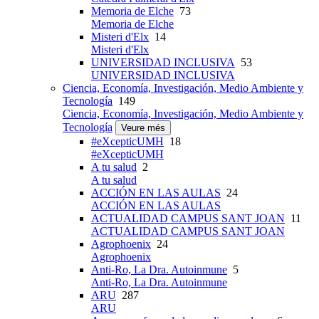
Memoria de Elche
73
Memoria de Elche
Misteri d'Elx
14
Misteri d'Elx
UNIVERSIDAD INCLUSIVA
53
UNIVERSIDAD INCLUSIVA
Ciencia, Economía, Investigación, Medio Ambiente y
Tecnología
149
Ciencia, Economía, Investigación, Medio Ambiente y
Tecnología
Veure més
#eXcepticUMH
18
#eXcepticUMH
A tu salud
2
A tu salud
ACCIÓN EN LAS AULAS
24
ACCIÓN EN LAS AULAS
ACTUALIDAD CAMPUS SANT JOAN
11
ACTUALIDAD CAMPUS SANT JOAN
Agrophoenix
24
Agrophoenix
Anti-Ro, La Dra. Autoinmune
5
Anti-Ro, La Dra. Autoinmune
ARU
287
ARU