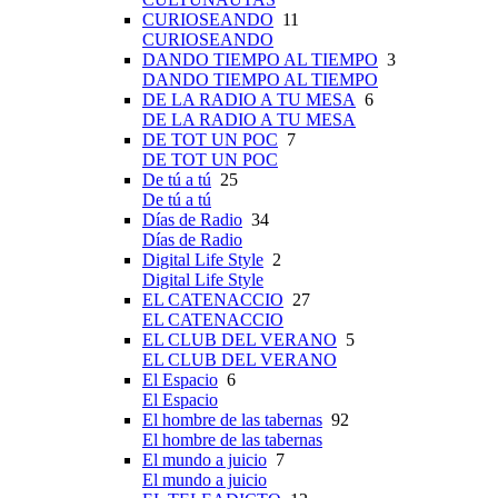
CURIOSEANDO
11
CURIOSEANDO
DANDO TIEMPO AL TIEMPO
3
DANDO TIEMPO AL TIEMPO
DE LA RADIO A TU MESA
6
DE LA RADIO A TU MESA
DE TOT UN POC
7
DE TOT UN POC
De tú a tú
25
De tú a tú
Días de Radio
34
Días de Radio
Digital Life Style
2
Digital Life Style
EL CATENACCIO
27
EL CATENACCIO
EL CLUB DEL VERANO
5
EL CLUB DEL VERANO
El Espacio
6
El Espacio
El hombre de las tabernas
92
El hombre de las tabernas
El mundo a juicio
7
El mundo a juicio