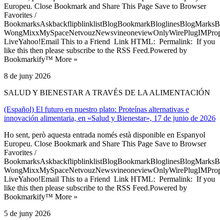
Europeu. Close Bookmark and Share This Page Save to Browser
Favorites /
BookmarksAskbackflipblinklistBlogBookmarkBloglinesBlogMarksB
WongMixxMySpaceNetvouzNewsvineoneviewOnlyWirePlugIMPropell
LiveYahoo!Email This to a Friend Link HTML: Permalink: If you
like this then please subscribe to the RSS Feed.Powered by
Bookmarkify™ More »
8 de juny 2026
SALUD Y BIENESTAR A TRAVÉS DE LA ALIMENTACIÓN
(Español) El futuro en nuestro plato: Proteínas alternativas e
innovación alimentaria, en «Salud y Bienestar», 17 de junio de 2026
Ho sent, però aquesta entrada només està disponible en Espanyol
Europeu. Close Bookmark and Share This Page Save to Browser
Favorites /
BookmarksAskbackflipblinklistBlogBookmarkBloglinesBlogMarksB
WongMixxMySpaceNetvouzNewsvineoneviewOnlyWirePlugIMPropell
LiveYahoo!Email This to a Friend Link HTML: Permalink: If you
like this then please subscribe to the RSS Feed.Powered by
Bookmarkify™ More »
5 de juny 2026