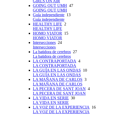
GIRLS ON AIR
GOING OUT UMH
47
GOING OUT UMH
Guía independiente
13
Guía independiente
HEALTHY LIFE
2
HEALTHY LIFE
HOMO VIATOR
15
HOMO VIATOR
Intersecciones
24
Intersecciones
La batidora de cerebros
27
La batidora de cerebros
LA CONTRAPORTADA
4
LA CONTRAPORTADA
LA GUÍA EN LAS ONDAS
10
LA GUÍA EN LAS ONDAS
LA MAÑANA DE CARLOS
3
LA MAÑANA DE CARLOS
LA PECERA DE SANT JOAN
4
LA PECERA DE SANT JOAN
LA VIDA EN SERIE
30
LA VIDA EN SERIE
LA VOZ DE LA EXPERIENCIA
16
LA VOZ DE LA EXPERIENCIA