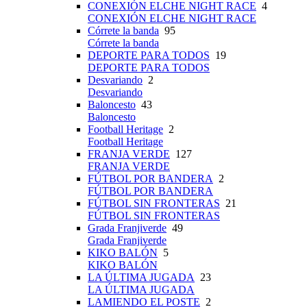
CONEXIÓN ELCHE NIGHT RACE
4
CONEXIÓN ELCHE NIGHT RACE
Córrete la banda
95
Córrete la banda
DEPORTE PARA TODOS
19
DEPORTE PARA TODOS
Desvariando
2
Desvariando
Baloncesto
43
Baloncesto
Football Heritage
2
Football Heritage
FRANJA VERDE
127
FRANJA VERDE
FÚTBOL POR BANDERA
2
FÚTBOL POR BANDERA
FÚTBOL SIN FRONTERAS
21
FÚTBOL SIN FRONTERAS
Grada Franjiverde
49
Grada Franjiverde
KIKO BALÓN
5
KIKO BALÓN
LA ÚLTIMA JUGADA
23
LA ÚLTIMA JUGADA
LAMIENDO EL POSTE
2