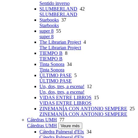
Sentido inverso
SLUMBERLAND
42
SLUMBERLAND
Starbooks
37
Starbooks
super 8
55
super 8
The Librarian Project
4
The Librarian Project
TIEMPO B
8
TIEMPO B
Tinta Sonora
34
Tinta Sonora
ÚLTIMO PASE
5
ÚLTIMO PASE
Un, dos, tres, a escena!
12
Un, dos, tres, a escena!
VIDAS ENTRE LIBROS
15
VIDAS ENTRE LIBROS
ZINEMANÍA CON ANTONIO SEMPERE
25
ZINEMANÍA CON ANTONIO SEMPERE
Cátedras UMH
77
Cátedras UMH
Veure més
Cátedra Palmeral d'Elx
34
Cátedra Palmeral d'Elx