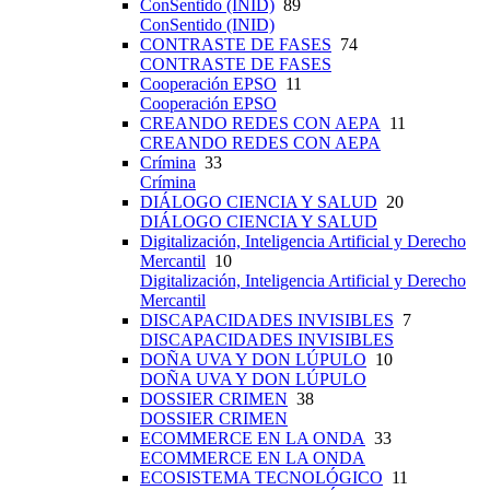
ConSentido (INID)
89
ConSentido (INID)
CONTRASTE DE FASES
74
CONTRASTE DE FASES
Cooperación EPSO
11
Cooperación EPSO
CREANDO REDES CON AEPA
11
CREANDO REDES CON AEPA
Crímina
33
Crímina
DIÁLOGO CIENCIA Y SALUD
20
DIÁLOGO CIENCIA Y SALUD
Digitalización, Inteligencia Artificial y Derecho
Mercantil
10
Digitalización, Inteligencia Artificial y Derecho
Mercantil
DISCAPACIDADES INVISIBLES
7
DISCAPACIDADES INVISIBLES
DOÑA UVA Y DON LÚPULO
10
DOÑA UVA Y DON LÚPULO
DOSSIER CRIMEN
38
DOSSIER CRIMEN
ECOMMERCE EN LA ONDA
33
ECOMMERCE EN LA ONDA
ECOSISTEMA TECNOLÓGICO
11