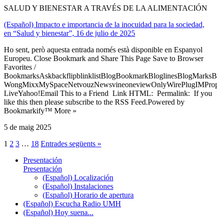
SALUD Y BIENESTAR A TRAVÉS DE LA ALIMENTACIÓN
(Español) Impacto e importancia de la inocuidad para la sociedad,
en “Salud y bienestar”, 16 de julio de 2025
Ho sent, però aquesta entrada només està disponible en Espanyol
Europeu. Close Bookmark and Share This Page Save to Browser
Favorites /
BookmarksAskbackflipblinklistBlogBookmarkBloglinesBlogMarksB
WongMixxMySpaceNetvouzNewsvineoneviewOnlyWirePlugIMPropell
LiveYahoo!Email This to a Friend Link HTML: Permalink: If you
like this then please subscribe to the RSS Feed.Powered by
Bookmarkify™ More »
5 de maig 2025
1
2
3
…
18
Entrades següents »
Presentación
Presentación
(Español) Localización
(Español) Instalaciones
(Español) Horario de apertura
(Español) Escucha Radio UMH
(Español) Hoy suena...