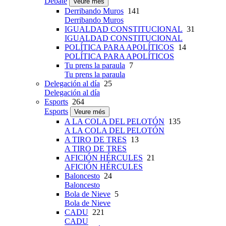
Debate
Veure més
Derribando Muros
141
Derribando Muros
IGUALDAD CONSTITUCIONAL
31
IGUALDAD CONSTITUCIONAL
POLÍTICA PARA APOLÍTICOS
14
POLÍTICA PARA APOLÍTICOS
Tu prens la paraula
7
Tu prens la paraula
Delegación al día
25
Delegación al día
Esports
264
Esports
Veure més
A LA COLA DEL PELOTÓN
135
A LA COLA DEL PELOTÓN
A TIRO DE TRES
13
A TIRO DE TRES
AFICIÓN HÉRCULES
21
AFICIÓN HÉRCULES
Baloncesto
24
Baloncesto
Bola de Nieve
5
Bola de Nieve
CADU
221
CADU