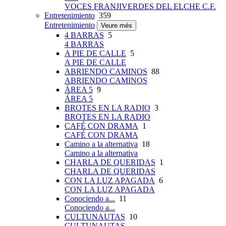
VOCES FRANJIVERDES DEL ELCHE C.F.
Entretenimiento
359
Entretenimiento
Veure més
4 BARRAS
5
4 BARRAS
A PIE DE CALLE
5
A PIE DE CALLE
ABRIENDO CAMINOS
88
ABRIENDO CAMINOS
ÁREA 5
9
ÁREA 5
BROTES EN LA RADIO
3
BROTES EN LA RADIO
CAFÉ CON DRAMA
1
CAFÉ CON DRAMA
Camino a la alternativa
18
Camino a la alternativa
CHARLA DE QUERIDAS
1
CHARLA DE QUERIDAS
CON LA LUZ APAGADA
6
CON LA LUZ APAGADA
Conociendo a...
11
Conociendo a...
CULTUNAUTAS
10
CULTUNAUTAS