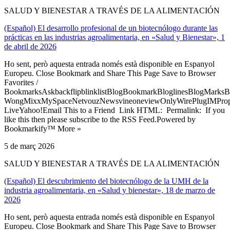
SALUD Y BIENESTAR A TRAVÉS DE LA ALIMENTACIÓN
(Español) El desarrollo profesional de un biotecnólogo durante las
prácticas en las industrias agroalimentaria, en «Salud y Bienestar», 1
de abril de 2026
Ho sent, però aquesta entrada només està disponible en Espanyol
Europeu. Close Bookmark and Share This Page Save to Browser
Favorites /
BookmarksAskbackflipblinklistBlogBookmarkBloglinesBlogMarksB
WongMixxMySpaceNetvouzNewsvineoneviewOnlyWirePlugIMPropell
LiveYahoo!Email This to a Friend Link HTML: Permalink: If you
like this then please subscribe to the RSS Feed.Powered by
Bookmarkify™ More »
5 de març 2026
SALUD Y BIENESTAR A TRAVÉS DE LA ALIMENTACIÓN
(Español) El descubrimiento del biotecnólogo de la UMH de la
industria agroalimentaria, en «Salud y bienestar», 18 de marzo de
2026
Ho sent, però aquesta entrada només està disponible en Espanyol
Europeu. Close Bookmark and Share This Page Save to Browser