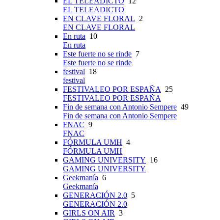
EL TELEADICTO
12
EL TELEADICTO
EN CLAVE FLORAL
2
EN CLAVE FLORAL
En ruta
10
En ruta
Este fuerte no se rinde
7
Este fuerte no se rinde
festival
18
festival
FESTIVALEO POR ESPAÑA
25
FESTIVALEO POR ESPAÑA
Fin de semana con Antonio Sempere
49
Fin de semana con Antonio Sempere
FNAC
9
FNAC
FÓRMULA UMH
4
FÓRMULA UMH
GAMING UNIVERSITY
16
GAMING UNIVERSITY
Geekmanía
6
Geekmanía
GENERACIÓN 2.0
5
GENERACIÓN 2.0
GIRLS ON AIR
3