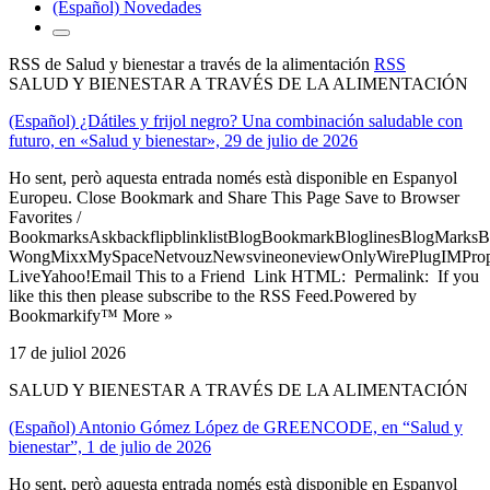
(Español) Novedades
RSS de Salud y bienestar a través de la alimentación
RSS
SALUD Y BIENESTAR A TRAVÉS DE LA ALIMENTACIÓN
(Español) ¿Dátiles y frijol negro? Una combinación saludable con
futuro, en «Salud y bienestar», 29 de julio de 2026
Ho sent, però aquesta entrada només està disponible en Espanyol
Europeu. Close Bookmark and Share This Page Save to Browser
Favorites /
BookmarksAskbackflipblinklistBlogBookmarkBloglinesBlogMarksB
WongMixxMySpaceNetvouzNewsvineoneviewOnlyWirePlugIMPropell
LiveYahoo!Email This to a Friend Link HTML: Permalink: If you
like this then please subscribe to the RSS Feed.Powered by
Bookmarkify™ More »
17 de juliol 2026
SALUD Y BIENESTAR A TRAVÉS DE LA ALIMENTACIÓN
(Español) Antonio Gómez López de GREENCODE, en “Salud y
bienestar”, 1 de julio de 2026
Ho sent, però aquesta entrada només està disponible en Espanyol