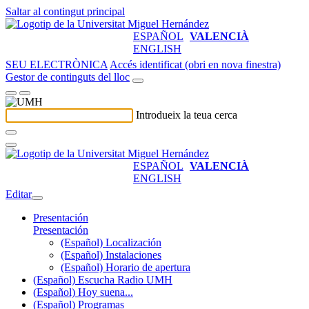
Saltar al contingut principal
ESPAÑOL
VALENCIÀ
ENGLISH
SEU ELECTRÒNICA
Accés identificat (obri en nova finestra)
Gestor de continguts del lloc
Introdueix la teua cerca
ESPAÑOL
VALENCIÀ
ENGLISH
Editar
Presentación
Presentación
(Español) Localización
(Español) Instalaciones
(Español) Horario de apertura
(Español) Escucha Radio UMH
(Español) Hoy suena...
(Español) Programas