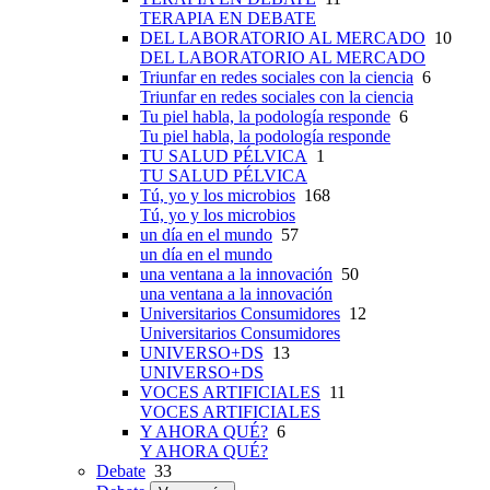
TERAPIA EN DEBATE
DEL LABORATORIO AL MERCADO
10
DEL LABORATORIO AL MERCADO
Triunfar en redes sociales con la ciencia
6
Triunfar en redes sociales con la ciencia
Tu piel habla, la podología responde
6
Tu piel habla, la podología responde
TU SALUD PÉLVICA
1
TU SALUD PÉLVICA
Tú, yo y los microbios
168
Tú, yo y los microbios
un día en el mundo
57
un día en el mundo
una ventana a la innovación
50
una ventana a la innovación
Universitarios Consumidores
12
Universitarios Consumidores
UNIVERSO+DS
13
UNIVERSO+DS
VOCES ARTIFICIALES
11
VOCES ARTIFICIALES
Y AHORA QUÉ?
6
Y AHORA QUÉ?
Debate
33