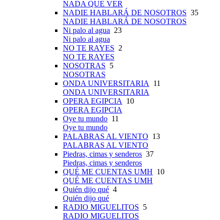
NADA QUE VER
NADIE HABLARÁ DE NOSOTROS
35
NADIE HABLARÁ DE NOSOTROS
Ni palo al agua
23
Ni palo al agua
NO TE RAYES
2
NO TE RAYES
NOSOTRAS
5
NOSOTRAS
ONDA UNIVERSITARIA
11
ONDA UNIVERSITARIA
OPERA EGIPCIA
10
OPERA EGIPCIA
Oye tu mundo
11
Oye tu mundo
PALABRAS AL VIENTO
13
PALABRAS AL VIENTO
Piedras, cimas y senderos
37
Piedras, cimas y senderos
QUÉ ME CUENTAS UMH
10
QUÉ ME CUENTAS UMH
Quién dijo qué
4
Quién dijo qué
RADIO MIGUELITOS
5
RADIO MIGUELITOS