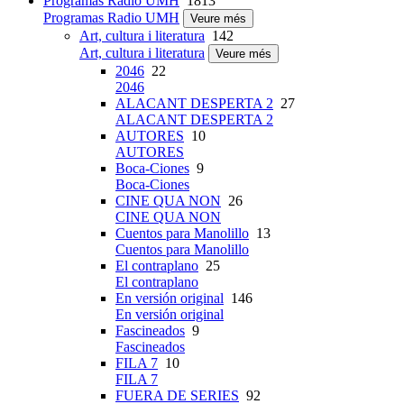
Programas Radio UMH
1813
Programas Radio UMH
Veure més
Art, cultura i literatura
142
Art, cultura i literatura
Veure més
2046
22
2046
ALACANT DESPERTA 2
27
ALACANT DESPERTA 2
AUTORES
10
AUTORES
Boca-Ciones
9
Boca-Ciones
CINE QUA NON
26
CINE QUA NON
Cuentos para Manolillo
13
Cuentos para Manolillo
El contraplano
25
El contraplano
En versión original
146
En versión original
Fascineados
9
Fascineados
FILA 7
10
FILA 7
FUERA DE SERIES
92