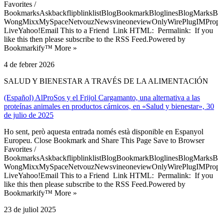
Favorites /
BookmarksAskbackflipblinklistBlogBookmarkBloglinesBlogMarksB
WongMixxMySpaceNetvouzNewsvineoneviewOnlyWirePlugIMPropell
LiveYahoo!Email This to a Friend Link HTML: Permalink: If you
like this then please subscribe to the RSS Feed.Powered by
Bookmarkify™ More »
4 de febrer 2026
SALUD Y BIENESTAR A TRAVÉS DE LA ALIMENTACIÓN
(Español) AlProSos y el Frijol Cargamanto, una alternativa a las
proteínas animales en productos cárnicos, en «Salud y bienestar», 30
de julio de 2025
Ho sent, però aquesta entrada només està disponible en Espanyol
Europeu. Close Bookmark and Share This Page Save to Browser
Favorites /
BookmarksAskbackflipblinklistBlogBookmarkBloglinesBlogMarksB
WongMixxMySpaceNetvouzNewsvineoneviewOnlyWirePlugIMPropell
LiveYahoo!Email This to a Friend Link HTML: Permalink: If you
like this then please subscribe to the RSS Feed.Powered by
Bookmarkify™ More »
23 de juliol 2025