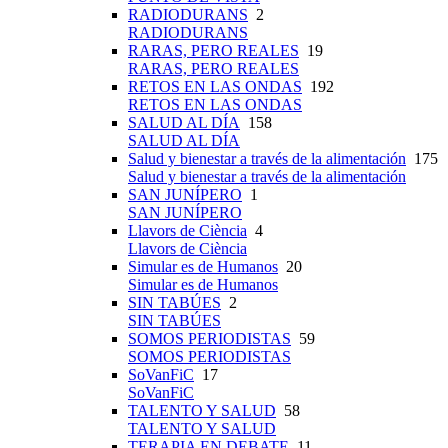
RADIODURANS
2
RADIODURANS
RARAS, PERO REALES
19
RARAS, PERO REALES
RETOS EN LAS ONDAS
192
RETOS EN LAS ONDAS
SALUD AL DÍA
158
SALUD AL DÍA
Salud y bienestar a través de la alimentación
175
Salud y bienestar a través de la alimentación
SAN JUNÍPERO
1
SAN JUNÍPERO
Llavors de Ciència
4
Llavors de Ciència
Simular es de Humanos
20
Simular es de Humanos
SIN TABÚES
2
SIN TABÚES
SOMOS PERIODISTAS
59
SOMOS PERIODISTAS
SoVanFiC
17
SoVanFiC
TALENTO Y SALUD
58
TALENTO Y SALUD
TERAPIA EN DEBATE
11