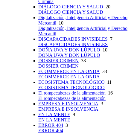
Crímina
DIÁLOGO CIENCIA Y SALUD
20
DIÁLOGO CIENCIA Y SALUD
Digitalización, Inteligencia Artificial y Derecho
Mercantil
10
Digitalización, Inteligencia Artificial y Derecho
Mercantil
DISCAPACIDADES INVISIBLES
7
DISCAPACIDADES INVISIBLES
DOÑA UVA Y DON LÚPULO
10
DOÑA UVA Y DON LÚPULO
DOSSIER CRIMEN
38
DOSSIER CRIMEN
ECOMMERCE EN LA ONDA
33
ECOMMERCE EN LA ONDA
ECOSISTEMA TECNOLÓGICO
11
ECOSISTEMA TECNOLÓGICO
El rompecabezas de la alimentación
16
El rompecabezas de la alimentación
EMPRESA E INSOLVENCIA
3
EMPRESA E INSOLVENCIA
EN LA MENTE
9
EN LA MENTE
ERROR 404
3
ERROR 404