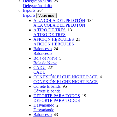
Delegación al día
25
Delegación al día
Esports
264
Esports
Veure més
A LA COLA DEL PELOTÓN
135
A LA COLA DEL PELOTÓN
A TIRO DE TRES
13
A TIRO DE TRES
AFICIÓN HÉRCULES
21
AFICIÓN HÉRCULES
Baloncesto
24
Baloncesto
Bola de Nieve
5
Bola de Nieve
CADU
221
CADU
CONEXIÓN ELCHE NIGHT RACE
4
CONEXIÓN ELCHE NIGHT RACE
Córrete la banda
95
Córrete la banda
DEPORTE PARA TODOS
19
DEPORTE PARA TODOS
Desvariando
2
Desvariando
Baloncesto
43