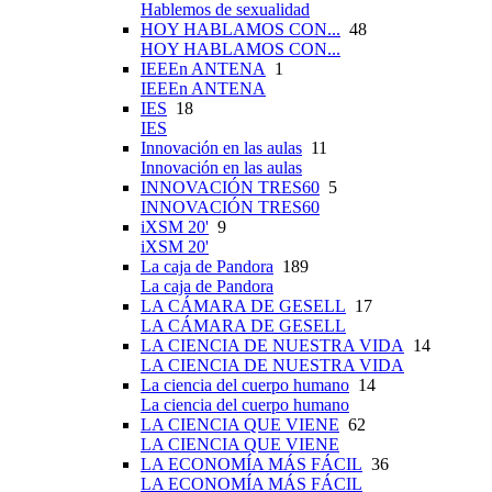
Hablemos de sexualidad
HOY HABLAMOS CON...
48
HOY HABLAMOS CON...
IEEEn ANTENA
1
IEEEn ANTENA
IES
18
IES
Innovación en las aulas
11
Innovación en las aulas
INNOVACIÓN TRES60
5
INNOVACIÓN TRES60
iXSM 20'
9
iXSM 20'
La caja de Pandora
189
La caja de Pandora
LA CÁMARA DE GESELL
17
LA CÁMARA DE GESELL
LA CIENCIA DE NUESTRA VIDA
14
LA CIENCIA DE NUESTRA VIDA
La ciencia del cuerpo humano
14
La ciencia del cuerpo humano
LA CIENCIA QUE VIENE
62
LA CIENCIA QUE VIENE
LA ECONOMÍA MÁS FÁCIL
36
LA ECONOMÍA MÁS FÁCIL