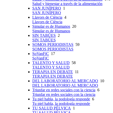
Salud y bienestar a través de la alimentación
SAN JUNÍPERO
1
SAN JUNÍPERO
Llavors de Ciència
4
Llavors de Ciència
Simular es de Humanos
20
Simular es de Humanos
SIN TABÚES
2
SIN TABÚES
SOMOS PERIODISTAS
59
SOMOS PERIODISTAS
SoVanFiC
17
SoVanFiC
TALENTO Y SALUD
58
TALENTO Y SALUD
TERAPIA EN DEBATE
11
TERAPIA EN DEBATE
DEL LABORATORIO AL MERCADO
10
DEL LABORATORIO AL MERCADO
Triunfar en redes sociales con la ciencia
6
Triunfar en redes sociales con la ciencia
Tu piel habla, la podología responde
6
Tu piel habla, la podología responde
TU SALUD PÉLVICA
1
TU SALUD PÉLVICA