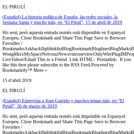
EL PIRULÍ
(Español) La historia política de España, las redes sociales, la
Semana Santa y mucho más, en “El Pirulí”, 15 de abril de 2019
Ho sent, però aquesta entrada només està disponible en Espanyol
Europeu. Close Bookmark and Share This Page Save to Browser
Favorites /
BookmarksAskbackflipblinklistBlogBookmarkBloglinesBlogMarksB
WongMixxMySpaceNetvouzNewsvineoneviewOnlyWirePlugIMPropell
LiveYahoo!Email This to a Friend Link HTML: Permalink: If you
like this then please subscribe to the RSS Feed.Powered by
Bookmarkify™ More »
15 d’abril 2019
EL PIRULÍ
(Español) Entrevista a Joan Garrido y muchos temas más, en “El
Pirulí”, 26 de marzo de 2019
Ho sent, però aquesta entrada només està disponible en Espanyol
Europeu. Close Bookmark and Share This Page Save to Browser
Favorites /
BookmarksAskbackflipblinklistBlogBookmarkBloglinesBlogMarksB