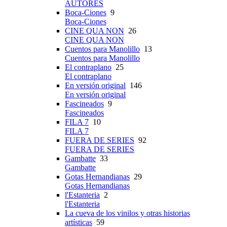
AUTORES
Boca-Ciones
9
Boca-Ciones
CINE QUA NON
26
CINE QUA NON
Cuentos para Manolillo
13
Cuentos para Manolillo
El contraplano
25
El contraplano
En versión original
146
En versión original
Fascineados
9
Fascineados
FILA 7
10
FILA 7
FUERA DE SERIES
92
FUERA DE SERIES
Gambatte
33
Gambatte
Gotas Hernandianas
29
Gotas Hernandianas
l'Estanteria
2
l'Estanteria
La cueva de los vinilos y otras historias
artísticas
59