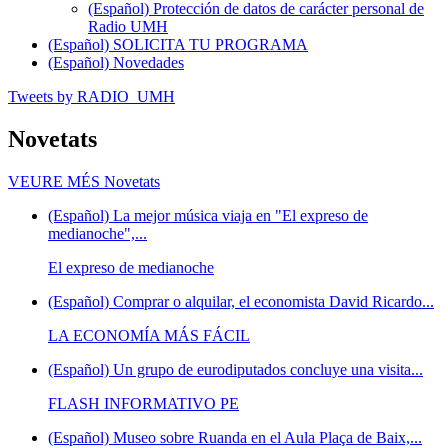
(Español) Protección de datos de carácter personal de
Radio UMH
(Español) SOLICITA TU PROGRAMA
(Español) Novedades
Tweets by RADIO_UMH
Novetats
VEURE MÉS
Novetats
(Español) La mejor música viaja en "El expreso de
medianoche",...
El expreso de medianoche
(Español) Comprar o alquilar, el economista David Ricardo...
LA ECONOMÍA MÁS FÁCIL
(Español) Un grupo de eurodiputados concluye una visita...
FLASH INFORMATIVO PE
(Español) Museo sobre Ruanda en el Aula Plaça de Baix,...