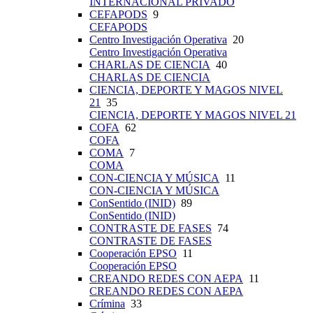
INTERNACIONAL PRIVADO
CEFAPODS
9
CEFAPODS
Centro Investigación Operativa
20
Centro Investigación Operativa
CHARLAS DE CIENCIA
40
CHARLAS DE CIENCIA
CIENCIA, DEPORTE Y MAGOS NIVEL
21
35
CIENCIA, DEPORTE Y MAGOS NIVEL 21
COFA
62
COFA
COMA
7
COMA
CON-CIENCIA Y MÚSICA
11
CON-CIENCIA Y MÚSICA
ConSentido (INID)
89
ConSentido (INID)
CONTRASTE DE FASES
74
CONTRASTE DE FASES
Cooperación EPSO
11
Cooperación EPSO
CREANDO REDES CON AEPA
11
CREANDO REDES CON AEPA
Crímina
33