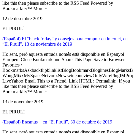
like this then please subscribe to the RSS Feed.Powered by
Bookmarkify™ More »
12 de desembre 2019
EL PIRULÍ
(Español) El “black friday” y consejos para comprar en internet, en
“El Pirulí”, 13 de noviembre de 2019
Ho sent, però aquesta entrada només està disponible en Espanyol
Europeu. Close Bookmark and Share This Page Save to Browser
Favorites /
BookmarksAskbackflipblinklistBlogBookmarkBloglinesBlogMarksB
WongMixxMySpaceNetvouzNewsvineoneviewOnlyWirePlugIMPropell
LiveYahoo!Email This to a Friend Link HTML: Permalink: If you
like this then please subscribe to the RSS Feed.Powered by
Bookmarkify™ More »
13 de novembre 2019
EL PIRULÍ
(Español) Erasmus+, en “El Pirulí”, 30 de octubre de 2019
Ho sent, però aquesta entrada només està disponible en Espanyol