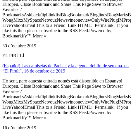
Europeu. Close Bookmark and Share This Page Save to Browser
Favorites /
BookmarksAskbackflipblinklistBlogBookmarkBloglinesBlogMarksB
WongMixxMySpaceNetvouzNewsvineoneviewOnlyWirePlugIMPropell
LiveYahoo!Email This to a Friend Link HTML: Permalink: If you
like this then please subscribe to the RSS Feed.Powered by
Bookmarkify™ More »
30 d’octubre 2019
EL PIRULÍ
(Español) Las camisetas de Paellas y la agenda del fin de semana, en
“El Pirulí”, 16 de octubre de 2019
Ho sent, però aquesta entrada només està disponible en Espanyol
Europeu. Close Bookmark and Share This Page Save to Browser
Favorites /
BookmarksAskbackflipblinklistBlogBookmarkBloglinesBlogMarksB
WongMixxMySpaceNetvouzNewsvineoneviewOnlyWirePlugIMPropell
LiveYahoo!Email This to a Friend Link HTML: Permalink: If you
like this then please subscribe to the RSS Feed.Powered by
Bookmarkify™ More »
16 d’octubre 2019