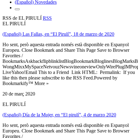
(Español) Novedades
RSS de EL PIRULÍ
RSS
EL PIRULÍ
(Español) Las Fallas, en “El Pirulí”, 18 de marzo de 2020
Ho sent, però aquesta entrada només està disponible en Espanyol
Europeu. Close Bookmark and Share This Page Save to Browser
Favorites /
BookmarksAskbackflipblinklistBlogBookmarkBloglinesBlogMarksB
WongMixxMySpaceNetvouzNewsvineoneviewOnlyWirePlugIMPropell
LiveYahoo!Email This to a Friend Link HTML: Permalink: If you
like this then please subscribe to the RSS Feed.Powered by
Bookmarkify™ More »
20 de març 2020
EL PIRULÍ
(Español) Día de la Mujer, en “El pirulí”, 4 de marzo 2020
Ho sent, però aquesta entrada només està disponible en Espanyol
Europeu. Close Bookmark and Share This Page Save to Browser
Favorites /