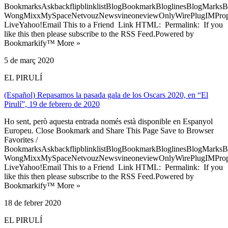
BookmarksAskbackflipblinklistBlogBookmarkBloglinesBlogMarksB
WongMixxMySpaceNetvouzNewsvineoneviewOnlyWirePlugIMPropell
LiveYahoo!Email This to a Friend Link HTML: Permalink: If you
like this then please subscribe to the RSS Feed.Powered by
Bookmarkify™ More »
5 de març 2020
EL PIRULÍ
(Español) Repasamos la pasada gala de los Oscars 2020, en “El
Pirulí”, 19 de febrero de 2020
Ho sent, però aquesta entrada només està disponible en Espanyol
Europeu. Close Bookmark and Share This Page Save to Browser
Favorites /
BookmarksAskbackflipblinklistBlogBookmarkBloglinesBlogMarksB
WongMixxMySpaceNetvouzNewsvineoneviewOnlyWirePlugIMPropell
LiveYahoo!Email This to a Friend Link HTML: Permalink: If you
like this then please subscribe to the RSS Feed.Powered by
Bookmarkify™ More »
18 de febrer 2020
EL PIRULÍ