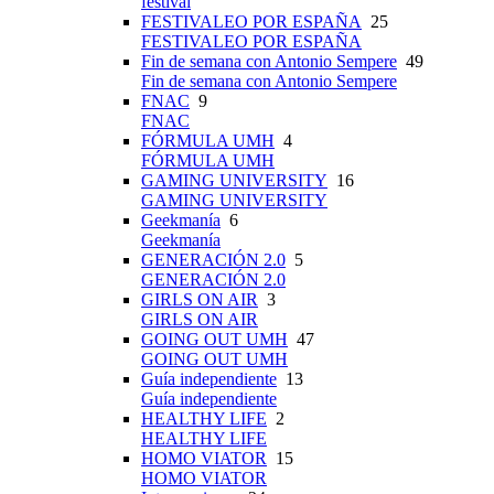
festival
FESTIVALEO POR ESPAÑA
25
FESTIVALEO POR ESPAÑA
Fin de semana con Antonio Sempere
49
Fin de semana con Antonio Sempere
FNAC
9
FNAC
FÓRMULA UMH
4
FÓRMULA UMH
GAMING UNIVERSITY
16
GAMING UNIVERSITY
Geekmanía
6
Geekmanía
GENERACIÓN 2.0
5
GENERACIÓN 2.0
GIRLS ON AIR
3
GIRLS ON AIR
GOING OUT UMH
47
GOING OUT UMH
Guía independiente
13
Guía independiente
HEALTHY LIFE
2
HEALTHY LIFE
HOMO VIATOR
15
HOMO VIATOR