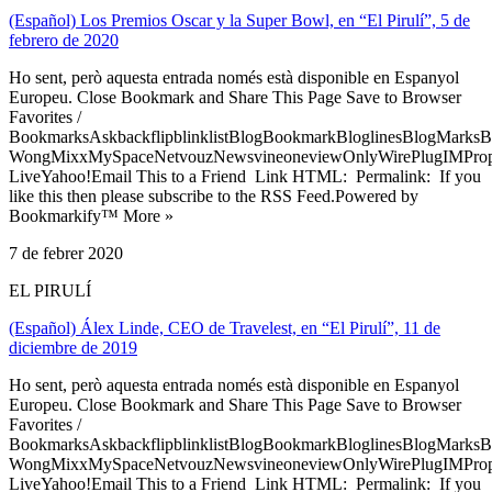
(Español) Los Premios Oscar y la Super Bowl, en “El Pirulí”, 5 de
febrero de 2020
Ho sent, però aquesta entrada només està disponible en Espanyol
Europeu. Close Bookmark and Share This Page Save to Browser
Favorites /
BookmarksAskbackflipblinklistBlogBookmarkBloglinesBlogMarksB
WongMixxMySpaceNetvouzNewsvineoneviewOnlyWirePlugIMPropell
LiveYahoo!Email This to a Friend Link HTML: Permalink: If you
like this then please subscribe to the RSS Feed.Powered by
Bookmarkify™ More »
7 de febrer 2020
EL PIRULÍ
(Español) Álex Linde, CEO de Travelest, en “El Pirulí”, 11 de
diciembre de 2019
Ho sent, però aquesta entrada només està disponible en Espanyol
Europeu. Close Bookmark and Share This Page Save to Browser
Favorites /
BookmarksAskbackflipblinklistBlogBookmarkBloglinesBlogMarksB
WongMixxMySpaceNetvouzNewsvineoneviewOnlyWirePlugIMPropell
LiveYahoo!Email This to a Friend Link HTML: Permalink: If you