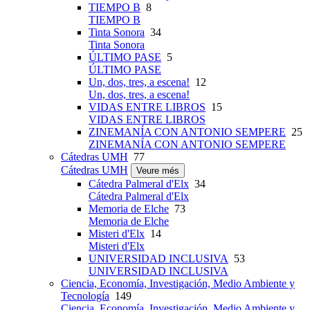
TIEMPO B
8
TIEMPO B
Tinta Sonora
34
Tinta Sonora
ÚLTIMO PASE
5
ÚLTIMO PASE
Un, dos, tres, a escena!
12
Un, dos, tres, a escena!
VIDAS ENTRE LIBROS
15
VIDAS ENTRE LIBROS
ZINEMANÍA CON ANTONIO SEMPERE
25
ZINEMANÍA CON ANTONIO SEMPERE
Cátedras UMH
77
Cátedras UMH
Veure més
Cátedra Palmeral d'Elx
34
Cátedra Palmeral d'Elx
Memoria de Elche
73
Memoria de Elche
Misteri d'Elx
14
Misteri d'Elx
UNIVERSIDAD INCLUSIVA
53
UNIVERSIDAD INCLUSIVA
Ciencia, Economía, Investigación, Medio Ambiente y
Tecnología
149
Ciencia, Economía, Investigación, Medio Ambiente y