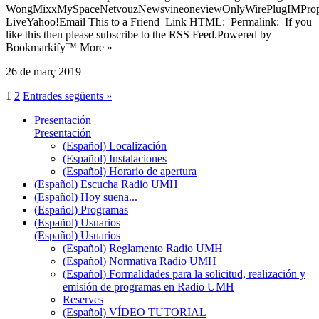
WongMixxMySpaceNetvouzNewsvineoneviewOnlyWirePlugIMPropell
LiveYahoo!Email This to a Friend Link HTML: Permalink: If you
like this then please subscribe to the RSS Feed.Powered by
Bookmarkify™ More »
26 de març 2019
1
2
Entrades següents »
Presentación
Presentación
(Español) Localización
(Español) Instalaciones
(Español) Horario de apertura
(Español) Escucha Radio UMH
(Español) Hoy suena...
(Español) Programas
(Español) Usuarios
(Español) Usuarios
(Español) Reglamento Radio UMH
(Español) Normativa Radio UMH
(Español) Formalidades para la solicitud, realización y
emisión de programas en Radio UMH
Reserves
(Español) VÍDEO TUTORIAL