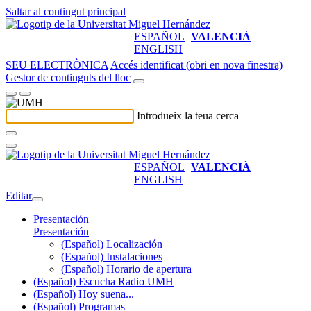
Saltar al contingut principal
ESPAÑOL
VALENCIÀ
ENGLISH
SEU ELECTRÒNICA
Accés identificat (obri en nova finestra)
Gestor de continguts del lloc
Introdueix la teua cerca
ESPAÑOL
VALENCIÀ
ENGLISH
Editar
Presentación
Presentación
(Español) Localización
(Español) Instalaciones
(Español) Horario de apertura
(Español) Escucha Radio UMH
(Español) Hoy suena...
(Español) Programas