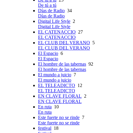
De tú a tú
Días de Radio
34
Días de Radio
Digital Life Style
2
Digital Life Style
EL CATENACCIO
27
EL CATENACCIO
EL CLUB DEL VERANO
5
EL CLUB DEL VERANO
El Espacio
6
El Espacio
El hombre de las tabernas
92
El hombre de las tabernas
El mundo a juicio
7
El mundo a juicio
EL TELEADICTO
12
EL TELEADICTO
EN CLAVE FLORAL
2
EN CLAVE FLORAL
En ruta
10
En ruta
Este fuerte no se rinde
7
Este fuerte no se rinde
festival
18