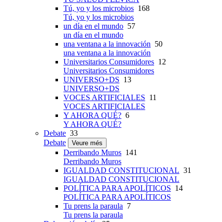
Tú, yo y los microbios
168
Tú, yo y los microbios
un día en el mundo
57
un día en el mundo
una ventana a la innovación
50
una ventana a la innovación
Universitarios Consumidores
12
Universitarios Consumidores
UNIVERSO+DS
13
UNIVERSO+DS
VOCES ARTIFICIALES
11
VOCES ARTIFICIALES
Y AHORA QUÉ?
6
Y AHORA QUÉ?
Debate
33
Debate
Veure més
Derribando Muros
141
Derribando Muros
IGUALDAD CONSTITUCIONAL
31
IGUALDAD CONSTITUCIONAL
POLÍTICA PARA APOLÍTICOS
14
POLÍTICA PARA APOLÍTICOS
Tu prens la paraula
7
Tu prens la paraula