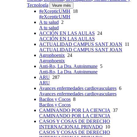
Tecnología
Veure més
#eXcepticUMH
18
#eXcepticUMH
A tu salud
2
A tu salud
ACCIÓN EN LAS AULAS
24
ACCIÓN EN LAS AULAS
ACTUALIDAD CAMPUS SANT JOAN
11
ACTUALIDAD CAMPUS SANT JOAN
Agrophoenix
24
Agrophoenix
Anti-Ro, La Dra. Autoinmune
5
Anti-Ro, La Dra. Autoinmune
ARU
287
ARU
Avances enfermedades cardiovasculares
6
Avances enfermedades cardiovasculares
Bacilos y Cocos
8
Bacilos y Cocos
CAMINANDO POR LA CIENCIA
37
CAMINANDO POR LA CIENCIA
CASOS Y COSAS DE DERECHO
INTERNACIONAL PRIVADO
10
CASOS Y COSAS DE DERECHO