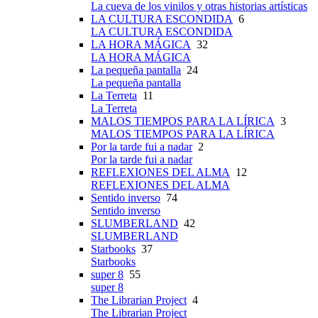
La cueva de los vinilos y otras historias artísticas
LA CULTURA ESCONDIDA
6
LA CULTURA ESCONDIDA
LA HORA MÁGICA
32
LA HORA MÁGICA
La pequeña pantalla
24
La pequeña pantalla
La Terreta
11
La Terreta
MALOS TIEMPOS PARA LA LÍRICA
3
MALOS TIEMPOS PARA LA LÍRICA
Por la tarde fui a nadar
2
Por la tarde fui a nadar
REFLEXIONES DEL ALMA
12
REFLEXIONES DEL ALMA
Sentido inverso
74
Sentido inverso
SLUMBERLAND
42
SLUMBERLAND
Starbooks
37
Starbooks
super 8
55
super 8
The Librarian Project
4
The Librarian Project