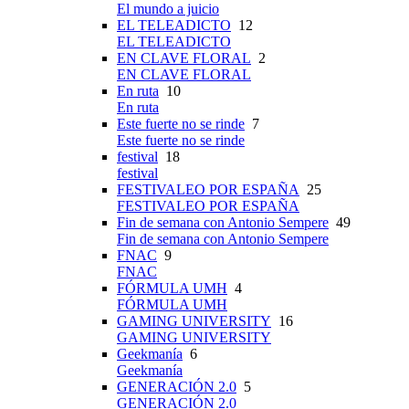
El mundo a juicio
EL TELEADICTO
12
EL TELEADICTO
EN CLAVE FLORAL
2
EN CLAVE FLORAL
En ruta
10
En ruta
Este fuerte no se rinde
7
Este fuerte no se rinde
festival
18
festival
FESTIVALEO POR ESPAÑA
25
FESTIVALEO POR ESPAÑA
Fin de semana con Antonio Sempere
49
Fin de semana con Antonio Sempere
FNAC
9
FNAC
FÓRMULA UMH
4
FÓRMULA UMH
GAMING UNIVERSITY
16
GAMING UNIVERSITY
Geekmanía
6
Geekmanía
GENERACIÓN 2.0
5
GENERACIÓN 2.0