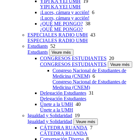
YIPI KA YEI UMH
19
YIPI KA YEI UMH
¡Luces, cámara y acción!
6
¡Luces, cámara y acción!
¿QUÉ ME PONGO?
38
¿QUÉ ME PONGO?
ESPECIALES RADIO UMH
43
ESPECIALES RADIO UMH
Estudiants
52
Estudiants
Veure més
CONGRESOS ESTUDIANTES
20
CONGRESOS ESTUDIANTES
Veure més
Congreso Nacional de Estudiantes de
Medicina (CNEM)
6
Congreso Nacional de Estudiantes de
Medicina (CNEM)
Delegación Estudiantes
31
Delegación Estudiantes
Únete a la UMH
40
Únete a la UMH
Igualdad y Solidaridad
19
Igualdad y Solidaridad
Veure més
CÁTEDRA RUANDA
7
CÁTEDRA RUANDA
Conversación Diversa
8