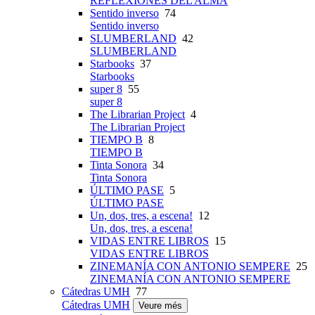
REFLEXIONES DEL ALMA
Sentido inverso
74
Sentido inverso
SLUMBERLAND
42
SLUMBERLAND
Starbooks
37
Starbooks
super 8
55
super 8
The Librarian Project
4
The Librarian Project
TIEMPO B
8
TIEMPO B
Tinta Sonora
34
Tinta Sonora
ÚLTIMO PASE
5
ÚLTIMO PASE
Un, dos, tres, a escena!
12
Un, dos, tres, a escena!
VIDAS ENTRE LIBROS
15
VIDAS ENTRE LIBROS
ZINEMANÍA CON ANTONIO SEMPERE
25
ZINEMANÍA CON ANTONIO SEMPERE
Cátedras UMH
77
Cátedras UMH
Veure més