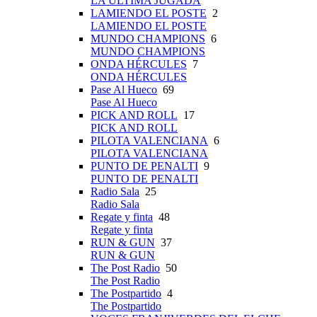
LA ÚLTIMA JUGADA
LAMIENDO EL POSTE
2
LAMIENDO EL POSTE
MUNDO CHAMPIONS
6
MUNDO CHAMPIONS
ONDA HÉRCULES
7
ONDA HÉRCULES
Pase Al Hueco
69
Pase Al Hueco
PICK AND ROLL
17
PICK AND ROLL
PILOTA VALENCIANA
6
PILOTA VALENCIANA
PUNTO DE PENALTI
9
PUNTO DE PENALTI
Radio Sala
25
Radio Sala
Regate y finta
48
Regate y finta
RUN & GUN
37
RUN & GUN
The Post Radio
50
The Post Radio
The Postpartido
4
The Postpartido