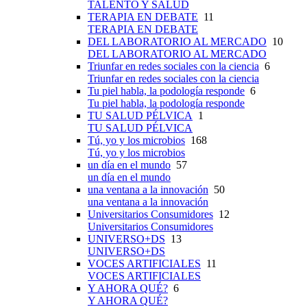
TALENTO Y SALUD
TERAPIA EN DEBATE
11
TERAPIA EN DEBATE
DEL LABORATORIO AL MERCADO
10
DEL LABORATORIO AL MERCADO
Triunfar en redes sociales con la ciencia
6
Triunfar en redes sociales con la ciencia
Tu piel habla, la podología responde
6
Tu piel habla, la podología responde
TU SALUD PÉLVICA
1
TU SALUD PÉLVICA
Tú, yo y los microbios
168
Tú, yo y los microbios
un día en el mundo
57
un día en el mundo
una ventana a la innovación
50
una ventana a la innovación
Universitarios Consumidores
12
Universitarios Consumidores
UNIVERSO+DS
13
UNIVERSO+DS
VOCES ARTIFICIALES
11
VOCES ARTIFICIALES
Y AHORA QUÉ?
6
Y AHORA QUÉ?