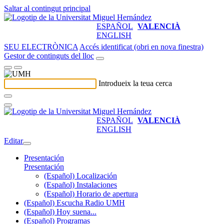
Saltar al contingut principal
ESPAÑOL
VALENCIÀ
ENGLISH
SEU ELECTRÒNICA
Accés identificat (obri en nova finestra)
Gestor de continguts del lloc
Introdueix la teua cerca
ESPAÑOL
VALENCIÀ
ENGLISH
Editar
Presentación
Presentación
(Español) Localización
(Español) Instalaciones
(Español) Horario de apertura
(Español) Escucha Radio UMH
(Español) Hoy suena...
(Español) Programas