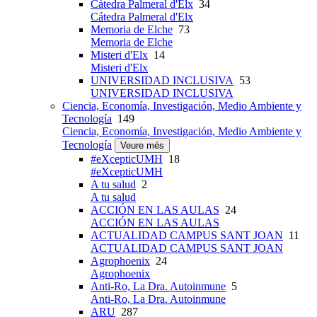
Cátedra Palmeral d'Elx
34
Cátedra Palmeral d'Elx
Memoria de Elche
73
Memoria de Elche
Misteri d'Elx
14
Misteri d'Elx
UNIVERSIDAD INCLUSIVA
53
UNIVERSIDAD INCLUSIVA
Ciencia, Economía, Investigación, Medio Ambiente y
Tecnología
149
Ciencia, Economía, Investigación, Medio Ambiente y
Tecnología
Veure més
#eXcepticUMH
18
#eXcepticUMH
A tu salud
2
A tu salud
ACCIÓN EN LAS AULAS
24
ACCIÓN EN LAS AULAS
ACTUALIDAD CAMPUS SANT JOAN
11
ACTUALIDAD CAMPUS SANT JOAN
Agrophoenix
24
Agrophoenix
Anti-Ro, La Dra. Autoinmune
5
Anti-Ro, La Dra. Autoinmune
ARU
287