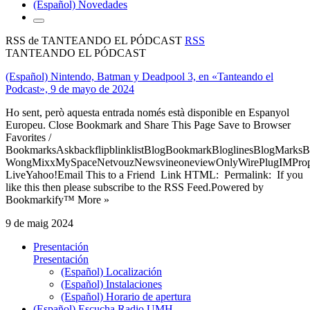
(Español) Novedades
RSS de TANTEANDO EL PÓDCAST
RSS
TANTEANDO EL PÓDCAST
(Español) Nintendo, Batman y Deadpool 3, en «Tanteando el
Podcast», 9 de mayo de 2024
Ho sent, però aquesta entrada només està disponible en Espanyol
Europeu. Close Bookmark and Share This Page Save to Browser
Favorites /
BookmarksAskbackflipblinklistBlogBookmarkBloglinesBlogMarksB
WongMixxMySpaceNetvouzNewsvineoneviewOnlyWirePlugIMPropell
LiveYahoo!Email This to a Friend Link HTML: Permalink: If you
like this then please subscribe to the RSS Feed.Powered by
Bookmarkify™ More »
9 de maig 2024
Presentación
Presentación
(Español) Localización
(Español) Instalaciones
(Español) Horario de apertura
(Español) Escucha Radio UMH