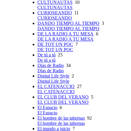
CULTUNAUTAS
10
CULTUNAUTAS
CURIOSEANDO
11
CURIOSEANDO
DANDO TIEMPO AL TIEMPO
3
DANDO TIEMPO AL TIEMPO
DE LA RADIO A TU MESA
6
DE LA RADIO A TU MESA
DE TOT UN POC
7
DE TOT UN POC
De tú a tú
25
De tú a tú
Días de Radio
34
Días de Radio
Digital Life Style
2
Digital Life Style
EL CATENACCIO
27
EL CATENACCIO
EL CLUB DEL VERANO
5
EL CLUB DEL VERANO
El Espacio
6
El Espacio
El hombre de las tabernas
92
El hombre de las tabernas
El mundo a juicio
7