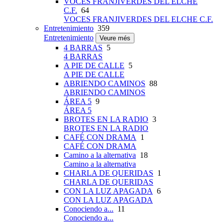
VOCES FRANJIVERDES DEL ELCHE
C.F.
64
VOCES FRANJIVERDES DEL ELCHE C.F.
Entretenimiento
359
Entretenimiento
Veure més
4 BARRAS
5
4 BARRAS
A PIE DE CALLE
5
A PIE DE CALLE
ABRIENDO CAMINOS
88
ABRIENDO CAMINOS
ÁREA 5
9
ÁREA 5
BROTES EN LA RADIO
3
BROTES EN LA RADIO
CAFÉ CON DRAMA
1
CAFÉ CON DRAMA
Camino a la alternativa
18
Camino a la alternativa
CHARLA DE QUERIDAS
1
CHARLA DE QUERIDAS
CON LA LUZ APAGADA
6
CON LA LUZ APAGADA
Conociendo a...
11
Conociendo a...