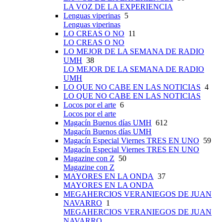
LA VOZ DE LA EXPERIENCIA
Lenguas viperinas
5
Lenguas viperinas
LO CREAS O NO
11
LO CREAS O NO
LO MEJOR DE LA SEMANA DE RADIO
UMH
38
LO MEJOR DE LA SEMANA DE RADIO
UMH
LO QUE NO CABE EN LAS NOTICIAS
4
LO QUE NO CABE EN LAS NOTICIAS
Locos por el arte
6
Locos por el arte
Magacín Buenos días UMH
612
Magacín Buenos días UMH
Magacín Especial Viernes TRES EN UNO
59
Magacín Especial Viernes TRES EN UNO
Magazine con Z
50
Magazine con Z
MAYORES EN LA ONDA
37
MAYORES EN LA ONDA
MEGAHERCIOS VERANIEGOS DE JUAN
NAVARRO
1
MEGAHERCIOS VERANIEGOS DE JUAN
NAVARRO