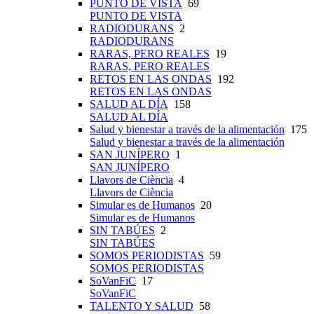
PUNTO DE VISTA
69
PUNTO DE VISTA
RADIODURANS
2
RADIODURANS
RARAS, PERO REALES
19
RARAS, PERO REALES
RETOS EN LAS ONDAS
192
RETOS EN LAS ONDAS
SALUD AL DÍA
158
SALUD AL DÍA
Salud y bienestar a través de la alimentación
175
Salud y bienestar a través de la alimentación
SAN JUNÍPERO
1
SAN JUNÍPERO
Llavors de Ciència
4
Llavors de Ciència
Simular es de Humanos
20
Simular es de Humanos
SIN TABÚES
2
SIN TABÚES
SOMOS PERIODISTAS
59
SOMOS PERIODISTAS
SoVanFiC
17
SoVanFiC
TALENTO Y SALUD
58