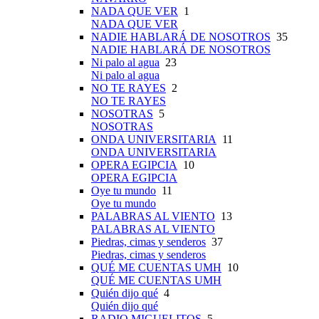
NADA QUE VER
1
NADA QUE VER
NADIE HABLARÁ DE NOSOTROS
35
NADIE HABLARÁ DE NOSOTROS
Ni palo al agua
23
Ni palo al agua
NO TE RAYES
2
NO TE RAYES
NOSOTRAS
5
NOSOTRAS
ONDA UNIVERSITARIA
11
ONDA UNIVERSITARIA
OPERA EGIPCIA
10
OPERA EGIPCIA
Oye tu mundo
11
Oye tu mundo
PALABRAS AL VIENTO
13
PALABRAS AL VIENTO
Piedras, cimas y senderos
37
Piedras, cimas y senderos
QUÉ ME CUENTAS UMH
10
QUÉ ME CUENTAS UMH
Quién dijo qué
4
Quién dijo qué
RADIO MIGUELITOS
5