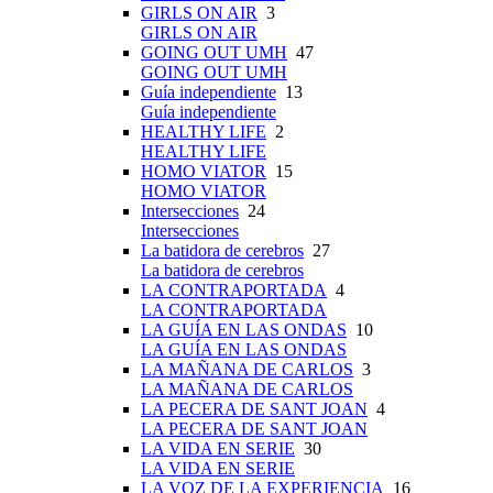
GIRLS ON AIR
3
GIRLS ON AIR
GOING OUT UMH
47
GOING OUT UMH
Guía independiente
13
Guía independiente
HEALTHY LIFE
2
HEALTHY LIFE
HOMO VIATOR
15
HOMO VIATOR
Intersecciones
24
Intersecciones
La batidora de cerebros
27
La batidora de cerebros
LA CONTRAPORTADA
4
LA CONTRAPORTADA
LA GUÍA EN LAS ONDAS
10
LA GUÍA EN LAS ONDAS
LA MAÑANA DE CARLOS
3
LA MAÑANA DE CARLOS
LA PECERA DE SANT JOAN
4
LA PECERA DE SANT JOAN
LA VIDA EN SERIE
30
LA VIDA EN SERIE
LA VOZ DE LA EXPERIENCIA
16