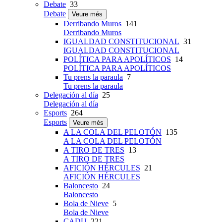
Debate
33
Debate
Veure més
Derribando Muros
141
Derribando Muros
IGUALDAD CONSTITUCIONAL
31
IGUALDAD CONSTITUCIONAL
POLÍTICA PARA APOLÍTICOS
14
POLÍTICA PARA APOLÍTICOS
Tu prens la paraula
7
Tu prens la paraula
Delegación al día
25
Delegación al día
Esports
264
Esports
Veure més
A LA COLA DEL PELOTÓN
135
A LA COLA DEL PELOTÓN
A TIRO DE TRES
13
A TIRO DE TRES
AFICIÓN HÉRCULES
21
AFICIÓN HÉRCULES
Baloncesto
24
Baloncesto
Bola de Nieve
5
Bola de Nieve
CADU
221