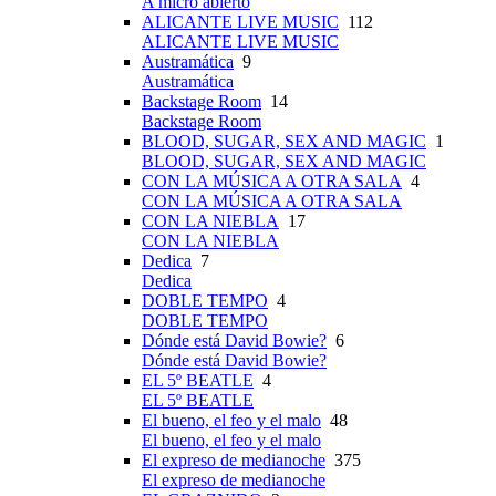
A micro abierto
ALICANTE LIVE MUSIC
112
ALICANTE LIVE MUSIC
Austramática
9
Austramática
Backstage Room
14
Backstage Room
BLOOD, SUGAR, SEX AND MAGIC
1
BLOOD, SUGAR, SEX AND MAGIC
CON LA MÚSICA A OTRA SALA
4
CON LA MÚSICA A OTRA SALA
CON LA NIEBLA
17
CON LA NIEBLA
Dedica
7
Dedica
DOBLE TEMPO
4
DOBLE TEMPO
Dónde está David Bowie?
6
Dónde está David Bowie?
EL 5º BEATLE
4
EL 5º BEATLE
El bueno, el feo y el malo
48
El bueno, el feo y el malo
El expreso de medianoche
375
El expreso de medianoche