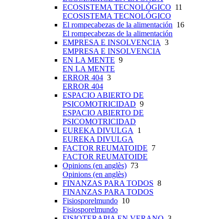
ECOSISTEMA TECNOLÓGICO
11
ECOSISTEMA TECNOLÓGICO
El rompecabezas de la alimentación
16
El rompecabezas de la alimentación
EMPRESA E INSOLVENCIA
3
EMPRESA E INSOLVENCIA
EN LA MENTE
9
EN LA MENTE
ERROR 404
3
ERROR 404
ESPACIO ABIERTO DE
PSICOMOTRICIDAD
9
ESPACIO ABIERTO DE
PSICOMOTRICIDAD
EUREKA DIVULGA
1
EUREKA DIVULGA
FACTOR REUMATOIDE
7
FACTOR REUMATOIDE
Opinions (en anglès)
73
Opinions (en anglès)
FINANZAS PARA TODOS
8
FINANZAS PARA TODOS
Fisiosporelmundo
10
Fisiosporelmundo
FISIOTERAPIA EN VERANO
3