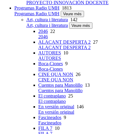
PROYECTO INNOVACIÓN DOCENTE
Programas Radio UMH
1813
Programas Radio UMH
Veure més
Art, cultura i literatura
142
Art, cultura i literatura
Veure més
2046
22
2046
ALACANT DESPERTA 2
27
ALACANT DESPERTA 2
AUTORES
10
AUTORES
Boca-Ciones
9
Boca-Ciones
CINE QUA NON
26
CINE QUA NON
Cuentos para Manolillo
13
Cuentos para Manolillo
El contraplano
25
El contraplano
En versión original
146
En versión original
Fascineados
9
Fascineados
FILA 7
10
FILA 7