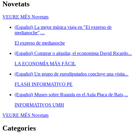
Novetats
VEURE MÉS
Novetats
(Español) La mejor música viaja en "El expreso de
medianoche",...
El expreso de medianoche
(Español) Comprar o alquilar, el economista David Ricardo...
LA ECONOMÍA MÁS FÁCIL
(Español) Un grupo de eurodiputados concluye una visita...
FLASH INFORMATIVO PE
(Español) Museo sobre Ruanda en el Aula Plaça de Baix,...
INFORMATIVOS UMH
VEURE MÉS
Novetats
Categories