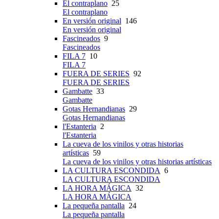
El contraplano
25
El contraplano
En versión original
146
En versión original
Fascineados
9
Fascineados
FILA 7
10
FILA 7
FUERA DE SERIES
92
FUERA DE SERIES
Gambatte
33
Gambatte
Gotas Hernandianas
29
Gotas Hernandianas
l'Estanteria
2
l'Estanteria
La cueva de los vinilos y otras historias
artísticas
59
La cueva de los vinilos y otras historias artísticas
LA CULTURA ESCONDIDA
6
LA CULTURA ESCONDIDA
LA HORA MÁGICA
32
LA HORA MÁGICA
La pequeña pantalla
24
La pequeña pantalla