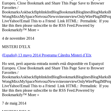
Europeu. Close Bookmark and Share This Page Save to Browser
Favorites /
BookmarksAskbackflipblinklistBlogBookmarkBloglinesBlogMarksB
WongMixxMySpaceNetvouzNewsvineoneviewOnlyWirePlugIMPropell
LiveYahoo!Email This to a Friend Link HTML: Permalink: If you
like this then please subscribe to the RSS Feed.Powered by
Bookmarkify™ More »
4 de novembre 2014
MISTERI D'ELX
(Español) 13 mayo 2014 Programa Cátedra Misteri d´Elx
Ho sent, però aquesta entrada només està disponible en Espanyol
Europeu. Close Bookmark and Share This Page Save to Browser
Favorites /
BookmarksAskbackflipblinklistBlogBookmarkBloglinesBlogMarksB
WongMixxMySpaceNetvouzNewsvineoneviewOnlyWirePlugIMPropell
LiveYahoo!Email This to a Friend Link HTML: Permalink: If you
like this then please subscribe to the RSS Feed.Powered by
Bookmarkify™ More »
7 de maig 2014