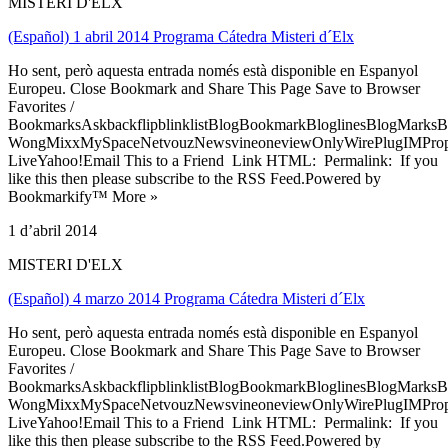
MISTERI D'ELX
(Español) 1 abril 2014 Programa Cátedra Misteri d´Elx
Ho sent, però aquesta entrada només està disponible en Espanyol
Europeu. Close Bookmark and Share This Page Save to Browser
Favorites /
BookmarksAskbackflipblinklistBlogBookmarkBloglinesBlogMarksB
WongMixxMySpaceNetvouzNewsvineoneviewOnlyWirePlugIMPropell
LiveYahoo!Email This to a Friend Link HTML: Permalink: If you
like this then please subscribe to the RSS Feed.Powered by
Bookmarkify™ More »
1 d’abril 2014
MISTERI D'ELX
(Español) 4 marzo 2014 Programa Cátedra Misteri d´Elx
Ho sent, però aquesta entrada només està disponible en Espanyol
Europeu. Close Bookmark and Share This Page Save to Browser
Favorites /
BookmarksAskbackflipblinklistBlogBookmarkBloglinesBlogMarksB
WongMixxMySpaceNetvouzNewsvineoneviewOnlyWirePlugIMPropell
LiveYahoo!Email This to a Friend Link HTML: Permalink: If you
like this then please subscribe to the RSS Feed.Powered by