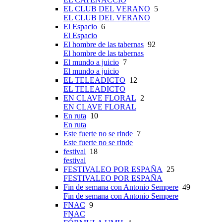
EL CLUB DEL VERANO
5
EL CLUB DEL VERANO
El Espacio
6
El Espacio
El hombre de las tabernas
92
El hombre de las tabernas
El mundo a juicio
7
El mundo a juicio
EL TELEADICTO
12
EL TELEADICTO
EN CLAVE FLORAL
2
EN CLAVE FLORAL
En ruta
10
En ruta
Este fuerte no se rinde
7
Este fuerte no se rinde
festival
18
festival
FESTIVALEO POR ESPAÑA
25
FESTIVALEO POR ESPAÑA
Fin de semana con Antonio Sempere
49
Fin de semana con Antonio Sempere
FNAC
9
FNAC