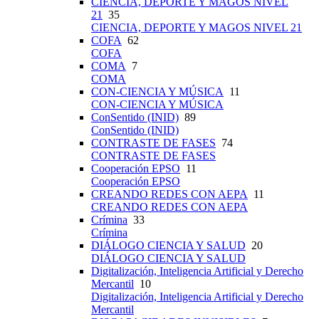
CIENCIA, DEPORTE Y MAGOS NIVEL
21
35
CIENCIA, DEPORTE Y MAGOS NIVEL 21
COFA
62
COFA
COMA
7
COMA
CON-CIENCIA Y MÚSICA
11
CON-CIENCIA Y MÚSICA
ConSentido (INID)
89
ConSentido (INID)
CONTRASTE DE FASES
74
CONTRASTE DE FASES
Cooperación EPSO
11
Cooperación EPSO
CREANDO REDES CON AEPA
11
CREANDO REDES CON AEPA
Crímina
33
Crímina
DIÁLOGO CIENCIA Y SALUD
20
DIÁLOGO CIENCIA Y SALUD
Digitalización, Inteligencia Artificial y Derecho
Mercantil
10
Digitalización, Inteligencia Artificial y Derecho
Mercantil