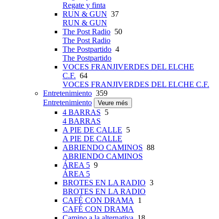
Regate y finta
RUN & GUN
37
RUN & GUN
The Post Radio
50
The Post Radio
The Postpartido
4
The Postpartido
VOCES FRANJIVERDES DEL ELCHE
C.F.
64
VOCES FRANJIVERDES DEL ELCHE C.F.
Entretenimiento
359
Entretenimiento
Veure més
4 BARRAS
5
4 BARRAS
A PIE DE CALLE
5
A PIE DE CALLE
ABRIENDO CAMINOS
88
ABRIENDO CAMINOS
ÁREA 5
9
ÁREA 5
BROTES EN LA RADIO
3
BROTES EN LA RADIO
CAFÉ CON DRAMA
1
CAFÉ CON DRAMA
Camino a la alternativa
18