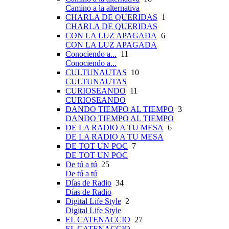
Camino a la alternativa
CHARLA DE QUERIDAS
1
CHARLA DE QUERIDAS
CON LA LUZ APAGADA
6
CON LA LUZ APAGADA
Conociendo a...
11
Conociendo a...
CULTUNAUTAS
10
CULTUNAUTAS
CURIOSEANDO
11
CURIOSEANDO
DANDO TIEMPO AL TIEMPO
3
DANDO TIEMPO AL TIEMPO
DE LA RADIO A TU MESA
6
DE LA RADIO A TU MESA
DE TOT UN POC
7
DE TOT UN POC
De tú a tú
25
De tú a tú
Días de Radio
34
Días de Radio
Digital Life Style
2
Digital Life Style
EL CATENACCIO
27
EL CATENACCIO