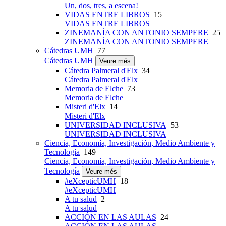
Un, dos, tres, a escena!
VIDAS ENTRE LIBROS
15
VIDAS ENTRE LIBROS
ZINEMANÍA CON ANTONIO SEMPERE
25
ZINEMANÍA CON ANTONIO SEMPERE
Cátedras UMH
77
Cátedras UMH
Veure més
Cátedra Palmeral d'Elx
34
Cátedra Palmeral d'Elx
Memoria de Elche
73
Memoria de Elche
Misteri d'Elx
14
Misteri d'Elx
UNIVERSIDAD INCLUSIVA
53
UNIVERSIDAD INCLUSIVA
Ciencia, Economía, Investigación, Medio Ambiente y
Tecnología
149
Ciencia, Economía, Investigación, Medio Ambiente y
Tecnología
Veure més
#eXcepticUMH
18
#eXcepticUMH
A tu salud
2
A tu salud
ACCIÓN EN LAS AULAS
24