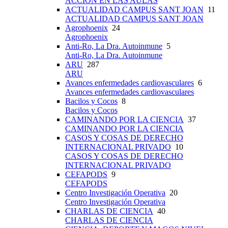
ACCIÓN EN LAS AULAS
ACTUALIDAD CAMPUS SANT JOAN
11
ACTUALIDAD CAMPUS SANT JOAN
Agrophoenix
24
Agrophoenix
Anti-Ro, La Dra. Autoinmune
5
Anti-Ro, La Dra. Autoinmune
ARU
287
ARU
Avances enfermedades cardiovasculares
6
Avances enfermedades cardiovasculares
Bacilos y Cocos
8
Bacilos y Cocos
CAMINANDO POR LA CIENCIA
37
CAMINANDO POR LA CIENCIA
CASOS Y COSAS DE DERECHO
INTERNACIONAL PRIVADO
10
CASOS Y COSAS DE DERECHO
INTERNACIONAL PRIVADO
CEFAPODS
9
CEFAPODS
Centro Investigación Operativa
20
Centro Investigación Operativa
CHARLAS DE CIENCIA
40
CHARLAS DE CIENCIA