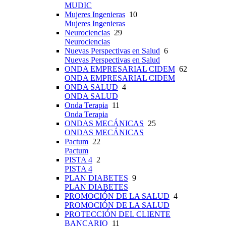
MUDIC
Mujeres Ingenieras
10
Mujeres Ingenieras
Neurociencias
29
Neurociencias
Nuevas Perspectivas en Salud
6
Nuevas Perspectivas en Salud
ONDA EMPRESARIAL CIDEM
62
ONDA EMPRESARIAL CIDEM
ONDA SALUD
4
ONDA SALUD
Onda Terapia
11
Onda Terapia
ONDAS MECÁNICAS
25
ONDAS MECÁNICAS
Pactum
22
Pactum
PISTA 4
2
PISTA 4
PLAN DIABETES
9
PLAN DIABETES
PROMOCIÓN DE LA SALUD
4
PROMOCIÓN DE LA SALUD
PROTECCIÓN DEL CLIENTE
BANCARIO
11