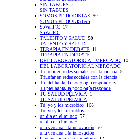
SIN TABÚES
2
SIN TABÚES
SOMOS PERIODISTAS
59
SOMOS PERIODISTAS
SoVanFiC
17
SoVanFiC
TALENTO Y SALUD
58
TALENTO Y SALUD
TERAPIA EN DEBATE
11
TERAPIA EN DEBATE
DEL LABORATORIO AL MERCADO
10
DEL LABORATORIO AL MERCADO
Triunfar en redes sociales con la ciencia
6
Triunfar en redes sociales con la ciencia
Tu piel habla, la podología responde
6
Tu piel habla, la podología responde
TU SALUD PÉLVICA
1
TU SALUD PÉLVICA
Tú, yo y los microbios
168
Tú, yo y los microbios
un día en el mundo
57
un día en el mundo
una ventana a la innovación
50
una ventana a la innovación
Universitarios Consumidores
12