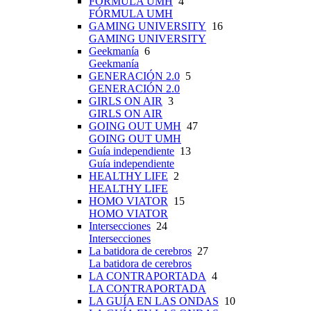
FÓRMULA UMH
4
FÓRMULA UMH
GAMING UNIVERSITY
16
GAMING UNIVERSITY
Geekmanía
6
Geekmanía
GENERACIÓN 2.0
5
GENERACIÓN 2.0
GIRLS ON AIR
3
GIRLS ON AIR
GOING OUT UMH
47
GOING OUT UMH
Guía independiente
13
Guía independiente
HEALTHY LIFE
2
HEALTHY LIFE
HOMO VIATOR
15
HOMO VIATOR
Intersecciones
24
Intersecciones
La batidora de cerebros
27
La batidora de cerebros
LA CONTRAPORTADA
4
LA CONTRAPORTADA
LA GUÍA EN LAS ONDAS
10