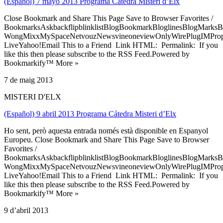
(Español) 7 mayo 2013 Programa Cátedra Misteri d’Elx
Close Bookmark and Share This Page Save to Browser Favorites /
BookmarksAskbackflipblinklistBlogBookmarkBloglinesBlogMarksB
WongMixxMySpaceNetvouzNewsvineoneviewOnlyWirePlugIMPropell
LiveYahoo!Email This to a Friend Link HTML: Permalink: If you
like this then please subscribe to the RSS Feed.Powered by
Bookmarkify™ More »
7 de maig 2013
MISTERI D'ELX
(Español) 9 abril 2013 Programa Cátedra Misteri d’Elx
Ho sent, però aquesta entrada només està disponible en Espanyol
Europeu. Close Bookmark and Share This Page Save to Browser
Favorites /
BookmarksAskbackflipblinklistBlogBookmarkBloglinesBlogMarksB
WongMixxMySpaceNetvouzNewsvineoneviewOnlyWirePlugIMPropell
LiveYahoo!Email This to a Friend Link HTML: Permalink: If you
like this then please subscribe to the RSS Feed.Powered by
Bookmarkify™ More »
9 d’abril 2013