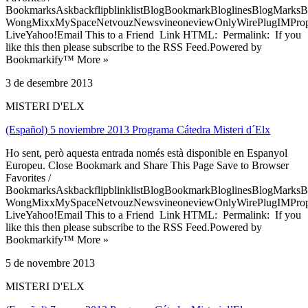
BookmarksAskbackflipblinklistBlogBookmarkBloglinesBlogMarksB
WongMixxMySpaceNetvouzNewsvineoneviewOnlyWirePlugIMPropell
LiveYahoo!Email This to a Friend Link HTML: Permalink: If you
like this then please subscribe to the RSS Feed.Powered by
Bookmarkify™ More »
3 de desembre 2013
MISTERI D'ELX
(Español) 5 noviembre 2013 Programa Cátedra Misteri d´Elx
Ho sent, però aquesta entrada només està disponible en Espanyol
Europeu. Close Bookmark and Share This Page Save to Browser
Favorites /
BookmarksAskbackflipblinklistBlogBookmarkBloglinesBlogMarksB
WongMixxMySpaceNetvouzNewsvineoneviewOnlyWirePlugIMPropell
LiveYahoo!Email This to a Friend Link HTML: Permalink: If you
like this then please subscribe to the RSS Feed.Powered by
Bookmarkify™ More »
5 de novembre 2013
MISTERI D'ELX