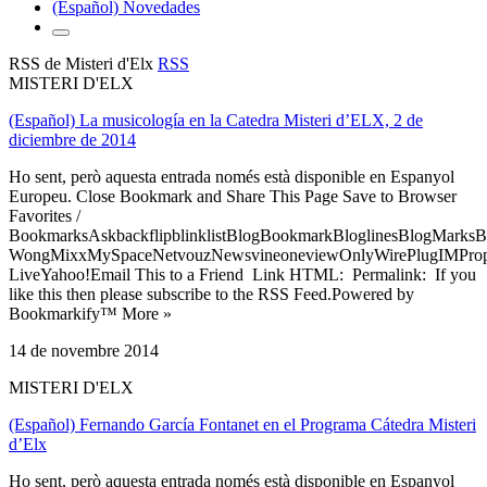
(Español) Novedades
RSS de Misteri d'Elx
RSS
MISTERI D'ELX
(Español) La musicología en la Catedra Misteri d’ELX, 2 de
diciembre de 2014
Ho sent, però aquesta entrada només està disponible en Espanyol
Europeu. Close Bookmark and Share This Page Save to Browser
Favorites /
BookmarksAskbackflipblinklistBlogBookmarkBloglinesBlogMarksB
WongMixxMySpaceNetvouzNewsvineoneviewOnlyWirePlugIMPropell
LiveYahoo!Email This to a Friend Link HTML: Permalink: If you
like this then please subscribe to the RSS Feed.Powered by
Bookmarkify™ More »
14 de novembre 2014
MISTERI D'ELX
(Español) Fernando García Fontanet en el Programa Cátedra Misteri
d’Elx
Ho sent, però aquesta entrada només està disponible en Espanyol