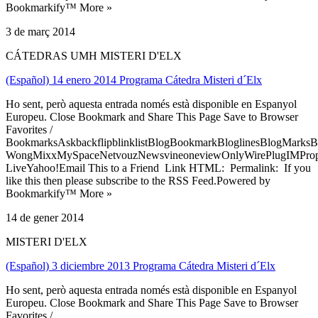
Bookmarkify™ More »
3 de març 2014
CÁTEDRAS UMH MISTERI D'ELX
(Español) 14 enero 2014 Programa Cátedra Misteri d´Elx
Ho sent, però aquesta entrada només està disponible en Espanyol
Europeu. Close Bookmark and Share This Page Save to Browser
Favorites /
BookmarksAskbackflipblinklistBlogBookmarkBloglinesBlogMarksB
WongMixxMySpaceNetvouzNewsvineoneviewOnlyWirePlugIMPropell
LiveYahoo!Email This to a Friend Link HTML: Permalink: If you
like this then please subscribe to the RSS Feed.Powered by
Bookmarkify™ More »
14 de gener 2014
MISTERI D'ELX
(Español) 3 diciembre 2013 Programa Cátedra Misteri d´Elx
Ho sent, però aquesta entrada només està disponible en Espanyol
Europeu. Close Bookmark and Share This Page Save to Browser
Favorites /