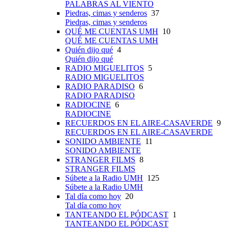
PALABRAS AL VIENTO
Piedras, cimas y senderos
37
Piedras, cimas y senderos
QUÉ ME CUENTAS UMH
10
QUÉ ME CUENTAS UMH
Quién dijo qué
4
Quién dijo qué
RADIO MIGUELITOS
5
RADIO MIGUELITOS
RADIO PARADISO
6
RADIO PARADISO
RADIOCINE
6
RADIOCINE
RECUERDOS EN EL AIRE-CASAVERDE
9
RECUERDOS EN EL AIRE-CASAVERDE
SONIDO AMBIENTE
11
SONIDO AMBIENTE
STRANGER FILMS
8
STRANGER FILMS
Súbete a la Radio UMH
125
Súbete a la Radio UMH
Tal día como hoy
20
Tal día como hoy
TANTEANDO EL PÓDCAST
1
TANTEANDO EL PÓDCAST