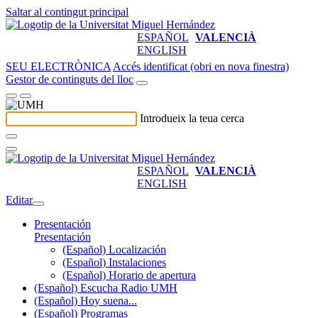
Saltar al contingut principal
ESPAÑOL
VALENCIÀ
ENGLISH
SEU ELECTRÒNICA
Accés identificat (obri en nova finestra)
Gestor de continguts del lloc
Introdueix la teua cerca
ESPAÑOL
VALENCIÀ
ENGLISH
Editar
Presentación
Presentación
(Español) Localización
(Español) Instalaciones
(Español) Horario de apertura
(Español) Escucha Radio UMH
(Español) Hoy suena...
(Español) Programas