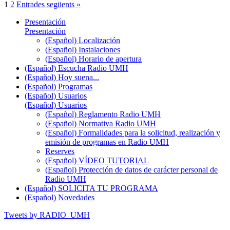
1
2
Entrades següents »
Presentación
Presentación
(Español) Localización
(Español) Instalaciones
(Español) Horario de apertura
(Español) Escucha Radio UMH
(Español) Hoy suena...
(Español) Programas
(Español) Usuarios
(Español) Usuarios
(Español) Reglamento Radio UMH
(Español) Normativa Radio UMH
(Español) Formalidades para la solicitud, realización y
emisión de programas en Radio UMH
Reserves
(Español) VÍDEO TUTORIAL
(Español) Protección de datos de carácter personal de
Radio UMH
(Español) SOLICITA TU PROGRAMA
(Español) Novedades
Tweets by RADIO_UMH