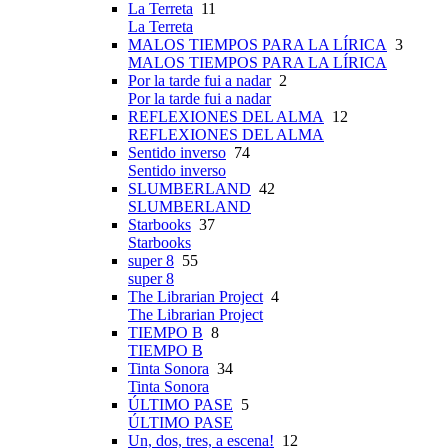
La Terreta
11
La Terreta
MALOS TIEMPOS PARA LA LÍRICA
3
MALOS TIEMPOS PARA LA LÍRICA
Por la tarde fui a nadar
2
Por la tarde fui a nadar
REFLEXIONES DEL ALMA
12
REFLEXIONES DEL ALMA
Sentido inverso
74
Sentido inverso
SLUMBERLAND
42
SLUMBERLAND
Starbooks
37
Starbooks
super 8
55
super 8
The Librarian Project
4
The Librarian Project
TIEMPO B
8
TIEMPO B
Tinta Sonora
34
Tinta Sonora
ÚLTIMO PASE
5
ÚLTIMO PASE
Un, dos, tres, a escena!
12