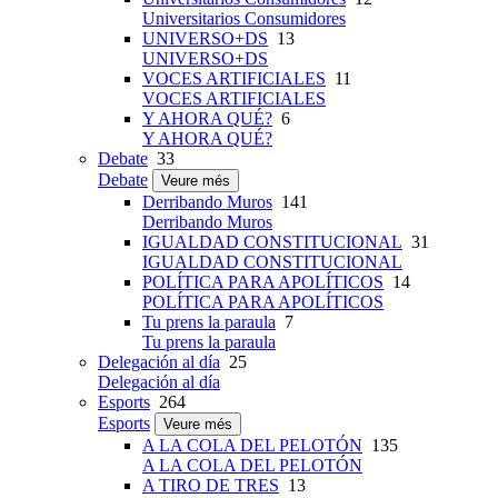
Universitarios Consumidores
UNIVERSO+DS
13
UNIVERSO+DS
VOCES ARTIFICIALES
11
VOCES ARTIFICIALES
Y AHORA QUÉ?
6
Y AHORA QUÉ?
Debate
33
Debate
Veure més
Derribando Muros
141
Derribando Muros
IGUALDAD CONSTITUCIONAL
31
IGUALDAD CONSTITUCIONAL
POLÍTICA PARA APOLÍTICOS
14
POLÍTICA PARA APOLÍTICOS
Tu prens la paraula
7
Tu prens la paraula
Delegación al día
25
Delegación al día
Esports
264
Esports
Veure més
A LA COLA DEL PELOTÓN
135
A LA COLA DEL PELOTÓN
A TIRO DE TRES
13