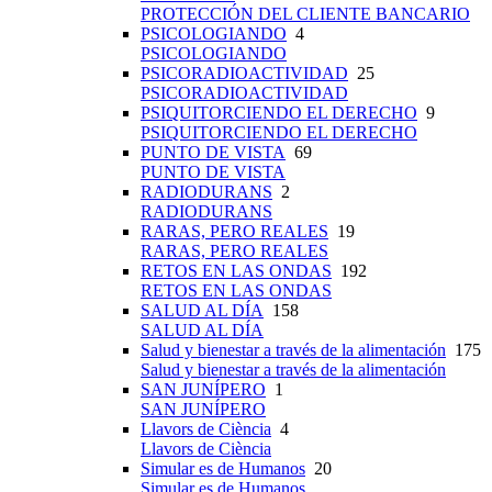
PROTECCIÓN DEL CLIENTE BANCARIO
PSICOLOGIANDO
4
PSICOLOGIANDO
PSICORADIOACTIVIDAD
25
PSICORADIOACTIVIDAD
PSIQUITORCIENDO EL DERECHO
9
PSIQUITORCIENDO EL DERECHO
PUNTO DE VISTA
69
PUNTO DE VISTA
RADIODURANS
2
RADIODURANS
RARAS, PERO REALES
19
RARAS, PERO REALES
RETOS EN LAS ONDAS
192
RETOS EN LAS ONDAS
SALUD AL DÍA
158
SALUD AL DÍA
Salud y bienestar a través de la alimentación
175
Salud y bienestar a través de la alimentación
SAN JUNÍPERO
1
SAN JUNÍPERO
Llavors de Ciència
4
Llavors de Ciència
Simular es de Humanos
20
Simular es de Humanos