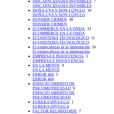
DISCAPACIDADES INVISIBLES
7
DISCAPACIDADES INVISIBLES
DOÑA UVA Y DON LÚPULO
10
DOÑA UVA Y DON LÚPULO
DOSSIER CRIMEN
38
DOSSIER CRIMEN
ECOMMERCE EN LA ONDA
33
ECOMMERCE EN LA ONDA
ECOSISTEMA TECNOLÓGICO
11
ECOSISTEMA TECNOLÓGICO
El rompecabezas de la alimentación
16
El rompecabezas de la alimentación
EMPRESA E INSOLVENCIA
3
EMPRESA E INSOLVENCIA
EN LA MENTE
9
EN LA MENTE
ERROR 404
3
ERROR 404
ESPACIO ABIERTO DE
PSICOMOTRICIDAD
9
ESPACIO ABIERTO DE
PSICOMOTRICIDAD
EUREKA DIVULGA
1
EUREKA DIVULGA
FACTOR REUMATOIDE
7