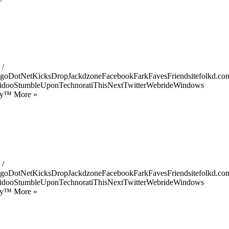
 /
goDotNetKicksDropJackdzoneFacebookFarkFavesFriendsitefolkd.com
idooStumbleUponTechnoratiThisNextTwitterWebrideWindows
ify™ More »
 /
goDotNetKicksDropJackdzoneFacebookFarkFavesFriendsitefolkd.com
idooStumbleUponTechnoratiThisNextTwitterWebrideWindows
ify™ More »