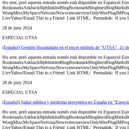
Ho sent, però aquesta entrada només està disponible en Espanyol Eu
BookmarksAskbackflipblinklistBlogBookmarkBloglinesBlogMarksB
WongMixxMySpaceNetvouzNewsvineoneviewOnlyWirePlugIMPropell
LiveYahoo!Email This to a Friend Link HTML: Permalink: If you li
28 de juny 2024
ESPECIAL UTSA
(Español) Gestión Hospitalaria en el tercer módulo de “UTSA”, 21 d
Ho sent, però aquesta entrada només està disponible en Espanyol Eu
BookmarksAskbackflipblinklistBlogBookmarkBloglinesBlogMarksB
WongMixxMySpaceNetvouzNewsvineoneviewOnlyWirePlugIMPropell
LiveYahoo!Email This to a Friend Link HTML: Permalink: If you li
28 de juny 2024
ESPECIAL UTSA
(Español) Salud pública y medicina preventiva en España en “Espec
Ho sent, però aquesta entrada només està disponible en Espanyol Eu
BookmarksAskbackflipblinklistBlogBookmarkBloglinesBlogMarksB
WongMixxMySpaceNetvouzNewsvineoneviewOnlyWirePlugIMPropell
LiveYahoo!Email This to a Friend Link HTML: Permalink: If you li