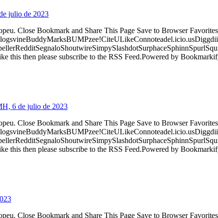
e julio de 2023
ropeu. Close Bookmark and Share This Page Save to Browser Favorites
logsvineBuddyMarksBUMPzee!CiteULikeConnoteadel.icio.usDiggdii
erRedditSegnaloShoutwireSimpySlashdotSurphaceSphinnSpurlSqu
ke this then please subscribe to the RSS Feed.Powered by Bookmark
H, 6 de julio de 2023
ropeu. Close Bookmark and Share This Page Save to Browser Favorites
logsvineBuddyMarksBUMPzee!CiteULikeConnoteadel.icio.usDiggdii
erRedditSegnaloShoutwireSimpySlashdotSurphaceSphinnSpurlSqu
ke this then please subscribe to the RSS Feed.Powered by Bookmark
2023
ropeu. Close Bookmark and Share This Page Save to Browser Favorites