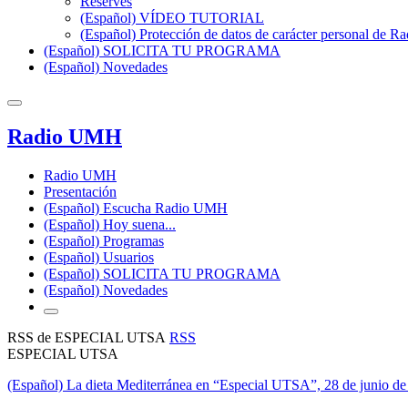
Reserves
(Español) VÍDEO TUTORIAL
(Español) Protección de datos de carácter personal de 
(Español) SOLICITA TU PROGRAMA
(Español) Novedades
Radio UMH
Radio UMH
Presentación
(Español) Escucha Radio UMH
(Español) Hoy suena...
(Español) Programas
(Español) Usuarios
(Español) SOLICITA TU PROGRAMA
(Español) Novedades
RSS de ESPECIAL UTSA
RSS
ESPECIAL UTSA
(Español) La dieta Mediterránea en “Especial UTSA”, 28 de junio d