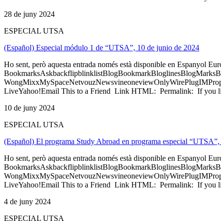
28 de juny 2024
ESPECIAL UTSA
(Español) Especial módulo 1 de “UTSA”, 10 de junio de 2024
Ho sent, però aquesta entrada només està disponible en Espanyol Eu
BookmarksAskbackflipblinklistBlogBookmarkBloglinesBlogMarksB
WongMixxMySpaceNetvouzNewsvineoneviewOnlyWirePlugIMPropell
LiveYahoo!Email This to a Friend Link HTML: Permalink: If you li
10 de juny 2024
ESPECIAL UTSA
(Español) El programa Study Abroad en programa especial “UTSA”, 
Ho sent, però aquesta entrada només està disponible en Espanyol Eu
BookmarksAskbackflipblinklistBlogBookmarkBloglinesBlogMarksB
WongMixxMySpaceNetvouzNewsvineoneviewOnlyWirePlugIMPropell
LiveYahoo!Email This to a Friend Link HTML: Permalink: If you li
4 de juny 2024
ESPECIAL UTSA