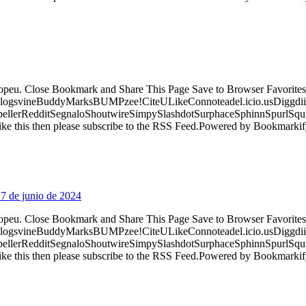
ropeu. Close Bookmark and Share This Page Save to Browser Favorites
logsvineBuddyMarksBUMPzee!CiteULikeConnoteadel.icio.usDiggdii
erRedditSegnaloShoutwireSimpySlashdotSurphaceSphinnSpurlSqu
ke this then please subscribe to the RSS Feed.Powered by Bookmark
7 de junio de 2024
ropeu. Close Bookmark and Share This Page Save to Browser Favorites
logsvineBuddyMarksBUMPzee!CiteULikeConnoteadel.icio.usDiggdii
erRedditSegnaloShoutwireSimpySlashdotSurphaceSphinnSpurlSqu
ke this then please subscribe to the RSS Feed.Powered by Bookmark