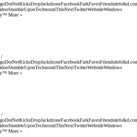
goDotNetKicksDropJackdzoneFacebookFarkFavesFriendsitefolkd.com
idooStumbleUponTechnoratiThisNextTwitterWebrideWindows
ify™ More »
 /
goDotNetKicksDropJackdzoneFacebookFarkFavesFriendsitefolkd.com
idooStumbleUponTechnoratiThisNextTwitterWebrideWindows
ify™ More »
 /
goDotNetKicksDropJackdzoneFacebookFarkFavesFriendsitefolkd.com
idooStumbleUponTechnoratiThisNextTwitterWebrideWindows
ify™ More »