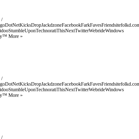
 /
goDotNetKicksDropJackdzoneFacebookFarkFavesFriendsitefolkd.com
idooStumbleUponTechnoratiThisNextTwitterWebrideWindows
ify™ More »
 /
goDotNetKicksDropJackdzoneFacebookFarkFavesFriendsitefolkd.com
idooStumbleUponTechnoratiThisNextTwitterWebrideWindows
ify™ More »
 /