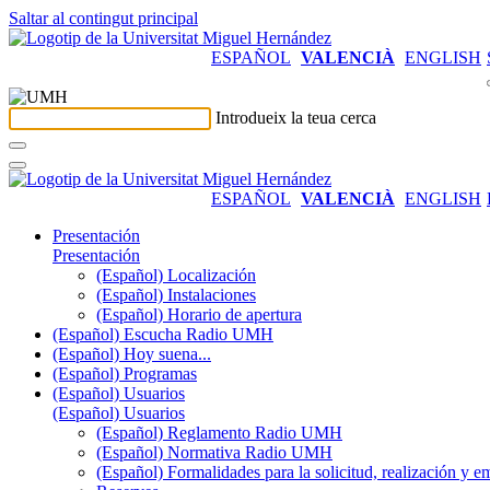
Saltar al contingut principal
ESPAÑOL
VALENCIÀ
ENGLISH
Introdueix la teua cerca
ESPAÑOL
VALENCIÀ
ENGLISH
Presentación
Presentación
(Español) Localización
(Español) Instalaciones
(Español) Horario de apertura
(Español) Escucha Radio UMH
(Español) Hoy suena...
(Español) Programas
(Español) Usuarios
(Español) Usuarios
(Español) Reglamento Radio UMH
(Español) Normativa Radio UMH
(Español) Formalidades para la solicitud, realización 