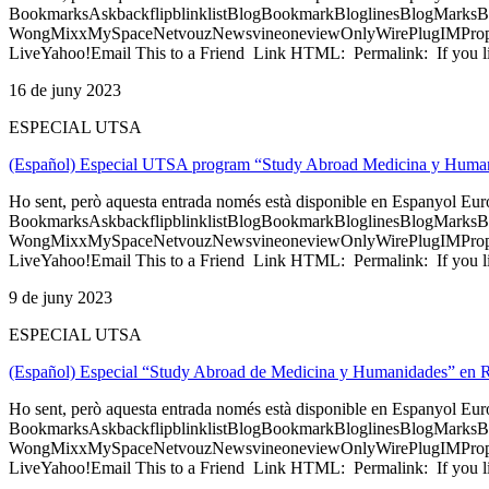
BookmarksAskbackflipblinklistBlogBookmarkBloglinesBlogMarksB
WongMixxMySpaceNetvouzNewsvineoneviewOnlyWirePlugIMPropell
LiveYahoo!Email This to a Friend Link HTML: Permalink: If you li
16 de juny 2023
ESPECIAL UTSA
(Español) Especial UTSA program “Study Abroad Medicina y Humani
Ho sent, però aquesta entrada només està disponible en Espanyol Eu
BookmarksAskbackflipblinklistBlogBookmarkBloglinesBlogMarksB
WongMixxMySpaceNetvouzNewsvineoneviewOnlyWirePlugIMPropell
LiveYahoo!Email This to a Friend Link HTML: Permalink: If you li
9 de juny 2023
ESPECIAL UTSA
(Español) Especial “Study Abroad de Medicina y Humanidades” en 
Ho sent, però aquesta entrada només està disponible en Espanyol Eu
BookmarksAskbackflipblinklistBlogBookmarkBloglinesBlogMarksB
WongMixxMySpaceNetvouzNewsvineoneviewOnlyWirePlugIMPropell
LiveYahoo!Email This to a Friend Link HTML: Permalink: If you li