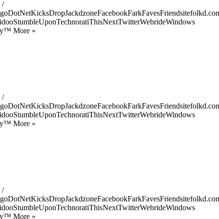
 /
goDotNetKicksDropJackdzoneFacebookFarkFavesFriendsitefolkd.com
idooStumbleUponTechnoratiThisNextTwitterWebrideWindows
ify™ More »
 /
goDotNetKicksDropJackdzoneFacebookFarkFavesFriendsitefolkd.com
idooStumbleUponTechnoratiThisNextTwitterWebrideWindows
ify™ More »
 /
goDotNetKicksDropJackdzoneFacebookFarkFavesFriendsitefolkd.com
idooStumbleUponTechnoratiThisNextTwitterWebrideWindows
ify™ More »