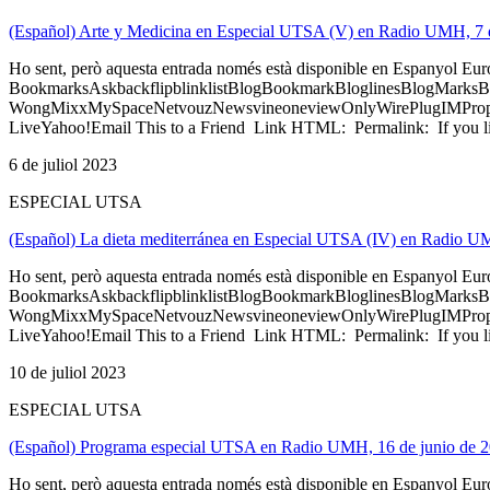
(Español) Arte y Medicina en Especial UTSA (V) en Radio UMH, 7 d
Ho sent, però aquesta entrada només està disponible en Espanyol Eu
BookmarksAskbackflipblinklistBlogBookmarkBloglinesBlogMarksB
WongMixxMySpaceNetvouzNewsvineoneviewOnlyWirePlugIMPropell
LiveYahoo!Email This to a Friend Link HTML: Permalink: If you li
6 de juliol 2023
ESPECIAL UTSA
(Español) La dieta mediterránea en Especial UTSA (IV) en Radio UM
Ho sent, però aquesta entrada només està disponible en Espanyol Eu
BookmarksAskbackflipblinklistBlogBookmarkBloglinesBlogMarksB
WongMixxMySpaceNetvouzNewsvineoneviewOnlyWirePlugIMPropell
LiveYahoo!Email This to a Friend Link HTML: Permalink: If you li
10 de juliol 2023
ESPECIAL UTSA
(Español) Programa especial UTSA en Radio UMH, 16 de junio de 
Ho sent, però aquesta entrada només està disponible en Espanyol Eu