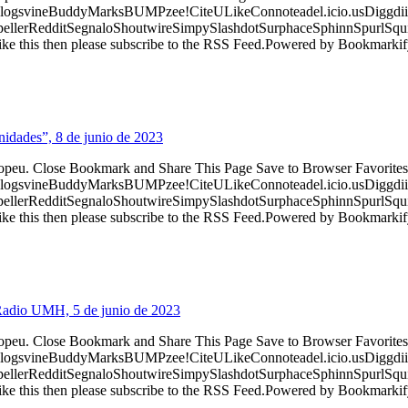
logsvineBuddyMarksBUMPzee!CiteULikeConnoteadel.icio.usDiggdii
erRedditSegnaloShoutwireSimpySlashdotSurphaceSphinnSpurlSqu
ke this then please subscribe to the RSS Feed.Powered by Bookmark
dades”, 8 de junio de 2023
ropeu. Close Bookmark and Share This Page Save to Browser Favorites
logsvineBuddyMarksBUMPzee!CiteULikeConnoteadel.icio.usDiggdii
erRedditSegnaloShoutwireSimpySlashdotSurphaceSphinnSpurlSqu
ke this then please subscribe to the RSS Feed.Powered by Bookmark
Radio UMH, 5 de junio de 2023
ropeu. Close Bookmark and Share This Page Save to Browser Favorites
logsvineBuddyMarksBUMPzee!CiteULikeConnoteadel.icio.usDiggdii
erRedditSegnaloShoutwireSimpySlashdotSurphaceSphinnSpurlSqu
ke this then please subscribe to the RSS Feed.Powered by Bookmark