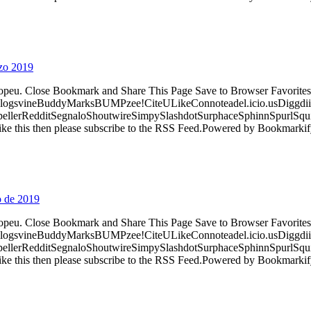
zo 2019
ropeu. Close Bookmark and Share This Page Save to Browser Favorites
logsvineBuddyMarksBUMPzee!CiteULikeConnoteadel.icio.usDiggdii
erRedditSegnaloShoutwireSimpySlashdotSurphaceSphinnSpurlSqu
ke this then please subscribe to the RSS Feed.Powered by Bookmark
o de 2019
ropeu. Close Bookmark and Share This Page Save to Browser Favorites
logsvineBuddyMarksBUMPzee!CiteULikeConnoteadel.icio.usDiggdii
erRedditSegnaloShoutwireSimpySlashdotSurphaceSphinnSpurlSqu
ke this then please subscribe to the RSS Feed.Powered by Bookmark