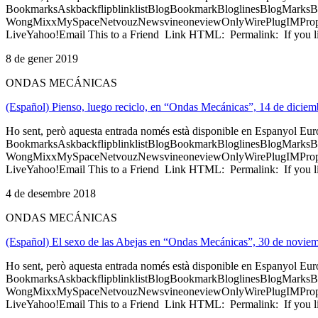
BookmarksAskbackflipblinklistBlogBookmarkBloglinesBlogMarksB
WongMixxMySpaceNetvouzNewsvineoneviewOnlyWirePlugIMPropell
LiveYahoo!Email This to a Friend Link HTML: Permalink: If you li
8 de gener 2019
ONDAS MECÁNICAS
(Español) Pienso, luego reciclo, en “Ondas Mecánicas”, 14 de dicie
Ho sent, però aquesta entrada només està disponible en Espanyol Eu
BookmarksAskbackflipblinklistBlogBookmarkBloglinesBlogMarksB
WongMixxMySpaceNetvouzNewsvineoneviewOnlyWirePlugIMPropell
LiveYahoo!Email This to a Friend Link HTML: Permalink: If you li
4 de desembre 2018
ONDAS MECÁNICAS
(Español) El sexo de las Abejas en “Ondas Mecánicas”, 30 de novie
Ho sent, però aquesta entrada només està disponible en Espanyol Eu
BookmarksAskbackflipblinklistBlogBookmarkBloglinesBlogMarksB
WongMixxMySpaceNetvouzNewsvineoneviewOnlyWirePlugIMPropell
LiveYahoo!Email This to a Friend Link HTML: Permalink: If you li