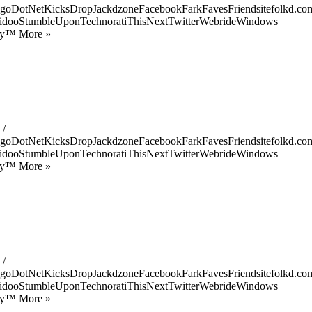
goDotNetKicksDropJackdzoneFacebookFarkFavesFriendsitefolkd.com
idooStumbleUponTechnoratiThisNextTwitterWebrideWindows
ify™ More »
 /
goDotNetKicksDropJackdzoneFacebookFarkFavesFriendsitefolkd.com
idooStumbleUponTechnoratiThisNextTwitterWebrideWindows
ify™ More »
 /
goDotNetKicksDropJackdzoneFacebookFarkFavesFriendsitefolkd.com
idooStumbleUponTechnoratiThisNextTwitterWebrideWindows
ify™ More »