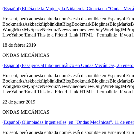
(Español) El Día de la Mujer y la Niña en la Ciencia en “Ondas Mecá
Ho sent, però aquesta entrada només està disponible en Espanyol Eu
BookmarksAskbackflipblinklistBlogBookmarkBloglinesBlogMarksB
WongMixxMySpaceNetvouzNewsvineoneviewOnlyWirePlugIMPropell
LiveYahoo!Email This to a Friend Link HTML: Permalink: If you li
18 de febrer 2019
ONDAS MECÁNICAS
(Español) Pasajeros al tubo neumático en Ondas Mecánicas, 25 ener
Ho sent, però aquesta entrada només està disponible en Espanyol Eu
BookmarksAskbackflipblinklistBlogBookmarkBloglinesBlogMarksB
WongMixxMySpaceNetvouzNewsvineoneviewOnlyWirePlugIMPropell
LiveYahoo!Email This to a Friend Link HTML: Permalink: If you li
22 de gener 2019
ONDAS MECÁNICAS
(Español) Olimpiadas Ingenieriles, en “Ondas Mecánicas”, 11 de ene
Ho sent, però aquesta entrada només està disponible en Espanyol Eu