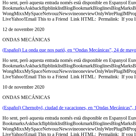
Ho sent, però aquesta entrada només està disponible en Espanyol Eu
BookmarksAskbackflipblinklistBlogBookmarkBloglinesBlogMarksB
WongMixxMySpaceNetvouzNewsvineoneviewOnlyWirePlugIMPropell
LiveYahoo!Email This to a Friend Link HTML: Permalink: If you li
12 de novembre 2020
ONDAS MECÁNICAS
(Español) La onda que nos parió, en “Ondas Mecánicas”, 24 de may
Ho sent, però aquesta entrada només està disponible en Espanyol Eu
BookmarksAskbackflipblinklistBlogBookmarkBloglinesBlogMarksB
WongMixxMySpaceNetvouzNewsvineoneviewOnlyWirePlugIMPropell
LiveYahoo!Email This to a Friend Link HTML: Permalink: If you li
10 de novembre 2020
ONDAS MECÁNICAS
(Español) Chernobyl, ciudad de vacaciones, en “Ondas Mecánicas”,
Ho sent, però aquesta entrada només està disponible en Espanyol Eu
BookmarksAskbackflipblinklistBlogBookmarkBloglinesBlogMarksB
WongMixxMySpaceNetvouzNewsvineoneviewOnlyWirePlugIMPropell
LiveYahoo!Email This to a Friend Link HTML: Permalink: If you li