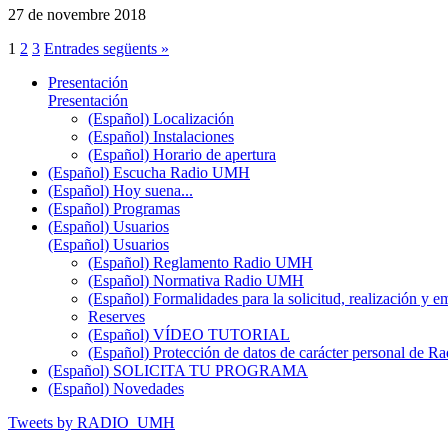
27 de novembre 2018
1
2
3
Entrades següents »
Presentación
Presentación
(Español) Localización
(Español) Instalaciones
(Español) Horario de apertura
(Español) Escucha Radio UMH
(Español) Hoy suena...
(Español) Programas
(Español) Usuarios
(Español) Usuarios
(Español) Reglamento Radio UMH
(Español) Normativa Radio UMH
(Español) Formalidades para la solicitud, realización 
Reserves
(Español) VÍDEO TUTORIAL
(Español) Protección de datos de carácter personal de 
(Español) SOLICITA TU PROGRAMA
(Español) Novedades
Tweets by RADIO_UMH