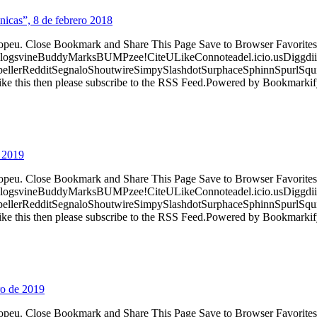
nicas”, 8 de febrero 2018
ropeu. Close Bookmark and Share This Page Save to Browser Favorites
logsvineBuddyMarksBUMPzee!CiteULikeConnoteadel.icio.usDiggdii
erRedditSegnaloShoutwireSimpySlashdotSurphaceSphinnSpurlSqu
ke this then please subscribe to the RSS Feed.Powered by Bookmark
o 2019
ropeu. Close Bookmark and Share This Page Save to Browser Favorites
logsvineBuddyMarksBUMPzee!CiteULikeConnoteadel.icio.usDiggdii
erRedditSegnaloShoutwireSimpySlashdotSurphaceSphinnSpurlSqu
ke this then please subscribe to the RSS Feed.Powered by Bookmark
ro de 2019
ropeu. Close Bookmark and Share This Page Save to Browser Favorites