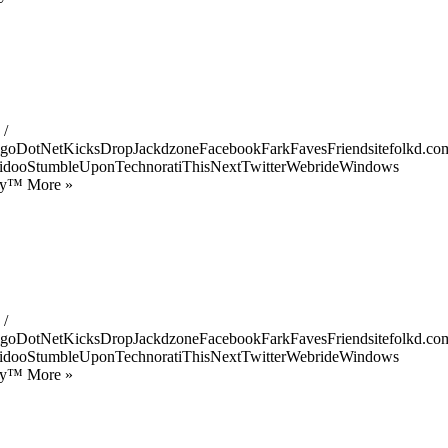
 /
goDotNetKicksDropJackdzoneFacebookFarkFavesFriendsitefolkd.com
idooStumbleUponTechnoratiThisNextTwitterWebrideWindows
ify™ More »
 /
goDotNetKicksDropJackdzoneFacebookFarkFavesFriendsitefolkd.com
idooStumbleUponTechnoratiThisNextTwitterWebrideWindows
ify™ More »