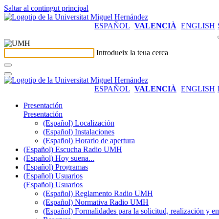
Saltar al contingut principal
ESPAÑOL
VALENCIÀ
ENGLISH
Introdueix la teua cerca
ESPAÑOL
VALENCIÀ
ENGLISH
Presentación
Presentación
(Español) Localización
(Español) Instalaciones
(Español) Horario de apertura
(Español) Escucha Radio UMH
(Español) Hoy suena...
(Español) Programas
(Español) Usuarios
(Español) Usuarios
(Español) Reglamento Radio UMH
(Español) Normativa Radio UMH
(Español) Formalidades para la solicitud, realización 