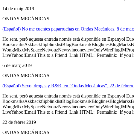
14 de maig 2019
ONDAS MECÁNICAS
(Español) No me cuentes paparruchas en Ondas Mecánicas, 8 de mar
Ho sent, però aquesta entrada només està disponible en Espanyol Eu
BookmarksAskbackflipblinklistBlogBookmarkBloglinesBlogMarksB
WongMixxMySpaceNetvouzNewsvineoneviewOnlyWirePlugIMPropell
LiveYahoo!Email This to a Friend Link HTML: Permalink: If you li
6 de març 2019
ONDAS MECÁNICAS
(Español) Sexo, drogas y R&R, en “Ondas Mecánicas”, 22 de febrer
Ho sent, però aquesta entrada només està disponible en Espanyol Eu
BookmarksAskbackflipblinklistBlogBookmarkBloglinesBlogMarksB
WongMixxMySpaceNetvouzNewsvineoneviewOnlyWirePlugIMPropell
LiveYahoo!Email This to a Friend Link HTML: Permalink: If you li
22 de febrer 2019
ONDAS MECÁNICAS