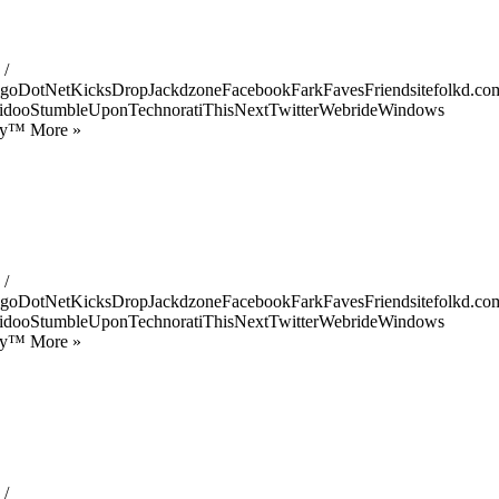
 /
goDotNetKicksDropJackdzoneFacebookFarkFavesFriendsitefolkd.com
idooStumbleUponTechnoratiThisNextTwitterWebrideWindows
ify™ More »
 /
goDotNetKicksDropJackdzoneFacebookFarkFavesFriendsitefolkd.com
idooStumbleUponTechnoratiThisNextTwitterWebrideWindows
ify™ More »
 /