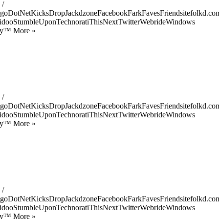
 /
goDotNetKicksDropJackdzoneFacebookFarkFavesFriendsitefolkd.com
idooStumbleUponTechnoratiThisNextTwitterWebrideWindows
ify™ More »
 /
goDotNetKicksDropJackdzoneFacebookFarkFavesFriendsitefolkd.com
idooStumbleUponTechnoratiThisNextTwitterWebrideWindows
ify™ More »
 /
goDotNetKicksDropJackdzoneFacebookFarkFavesFriendsitefolkd.com
idooStumbleUponTechnoratiThisNextTwitterWebrideWindows
ify™ More »