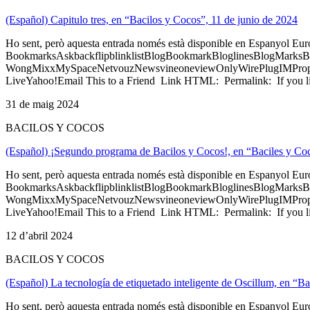
(Español) Capitulo tres, en “Bacilos y Cocos”, 11 de junio de 2024
Ho sent, però aquesta entrada només està disponible en Espanyol Eu
BookmarksAskbackflipblinklistBlogBookmarkBloglinesBlogMarksB
WongMixxMySpaceNetvouzNewsvineoneviewOnlyWirePlugIMPropell
LiveYahoo!Email This to a Friend Link HTML: Permalink: If you li
31 de maig 2024
BACILOS Y COCOS
(Español) ¡Segundo programa de Bacilos y Cocos!, en “Baciles y Co
Ho sent, però aquesta entrada només està disponible en Espanyol Eu
BookmarksAskbackflipblinklistBlogBookmarkBloglinesBlogMarksB
WongMixxMySpaceNetvouzNewsvineoneviewOnlyWirePlugIMPropell
LiveYahoo!Email This to a Friend Link HTML: Permalink: If you li
12 d’abril 2024
BACILOS Y COCOS
(Español) La tecnología de etiquetado inteligente de Oscillum, en “Ba
Ho sent, però aquesta entrada només està disponible en Espanyol Eu