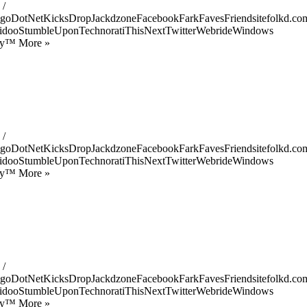
 /
goDotNetKicksDropJackdzoneFacebookFarkFavesFriendsitefolkd.com
idooStumbleUponTechnoratiThisNextTwitterWebrideWindows
ify™ More »
 /
goDotNetKicksDropJackdzoneFacebookFarkFavesFriendsitefolkd.com
idooStumbleUponTechnoratiThisNextTwitterWebrideWindows
ify™ More »
 /
goDotNetKicksDropJackdzoneFacebookFarkFavesFriendsitefolkd.com
idooStumbleUponTechnoratiThisNextTwitterWebrideWindows
ify™ More »