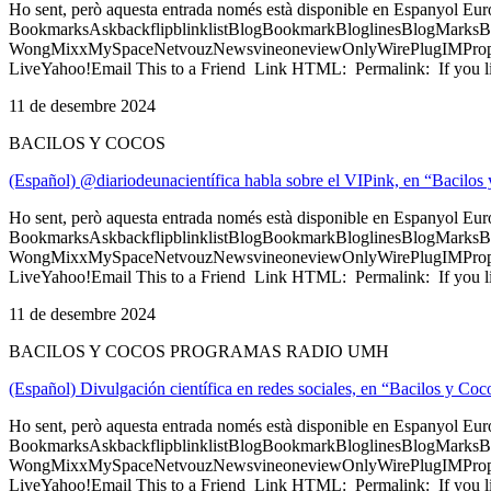
Ho sent, però aquesta entrada només està disponible en Espanyol Eu
BookmarksAskbackflipblinklistBlogBookmarkBloglinesBlogMarksB
WongMixxMySpaceNetvouzNewsvineoneviewOnlyWirePlugIMPropell
LiveYahoo!Email This to a Friend Link HTML: Permalink: If you li
11 de desembre 2024
BACILOS Y COCOS
(Español) @diariodeunacientífica habla sobre el VIPink, en “Bacilos
Ho sent, però aquesta entrada només està disponible en Espanyol Eu
BookmarksAskbackflipblinklistBlogBookmarkBloglinesBlogMarksB
WongMixxMySpaceNetvouzNewsvineoneviewOnlyWirePlugIMPropell
LiveYahoo!Email This to a Friend Link HTML: Permalink: If you li
11 de desembre 2024
BACILOS Y COCOS PROGRAMAS RADIO UMH
(Español) Divulgación científica en redes sociales, en “Bacilos y Co
Ho sent, però aquesta entrada només està disponible en Espanyol Eu
BookmarksAskbackflipblinklistBlogBookmarkBloglinesBlogMarksB
WongMixxMySpaceNetvouzNewsvineoneviewOnlyWirePlugIMPropell
LiveYahoo!Email This to a Friend Link HTML: Permalink: If you li