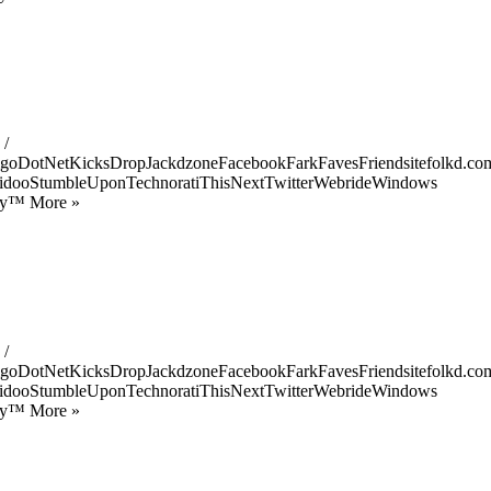
 /
goDotNetKicksDropJackdzoneFacebookFarkFavesFriendsitefolkd.com
idooStumbleUponTechnoratiThisNextTwitterWebrideWindows
ify™ More »
 /
goDotNetKicksDropJackdzoneFacebookFarkFavesFriendsitefolkd.com
idooStumbleUponTechnoratiThisNextTwitterWebrideWindows
ify™ More »