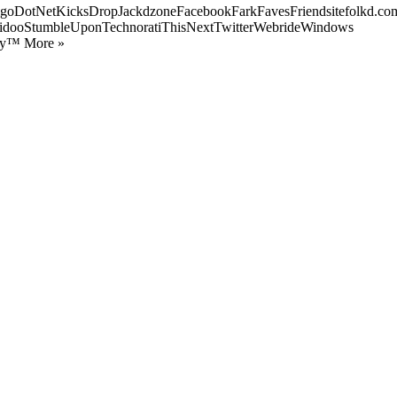
goDotNetKicksDropJackdzoneFacebookFarkFavesFriendsitefolkd.com
idooStumbleUponTechnoratiThisNextTwitterWebrideWindows
ify™ More »