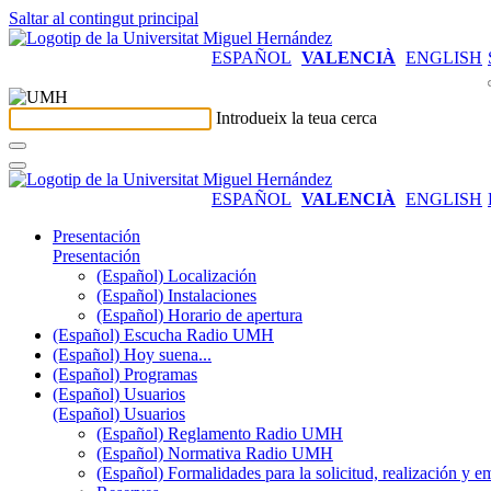
Saltar al contingut principal
ESPAÑOL
VALENCIÀ
ENGLISH
Introdueix la teua cerca
ESPAÑOL
VALENCIÀ
ENGLISH
Presentación
Presentación
(Español) Localización
(Español) Instalaciones
(Español) Horario de apertura
(Español) Escucha Radio UMH
(Español) Hoy suena...
(Español) Programas
(Español) Usuarios
(Español) Usuarios
(Español) Reglamento Radio UMH
(Español) Normativa Radio UMH
(Español) Formalidades para la solicitud, realización 