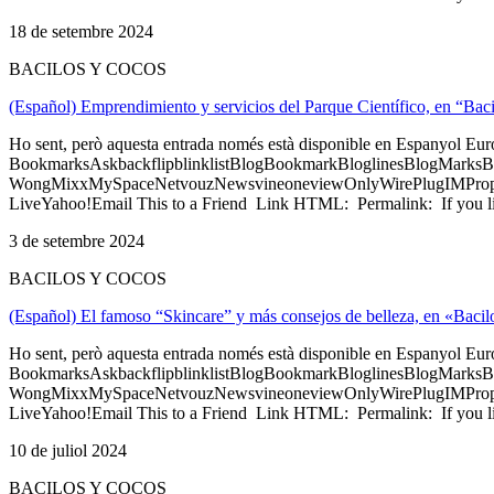
18 de setembre 2024
BACILOS Y COCOS
(Español) Emprendimiento y servicios del Parque Científico, en “Bac
Ho sent, però aquesta entrada només està disponible en Espanyol Eu
BookmarksAskbackflipblinklistBlogBookmarkBloglinesBlogMarksB
WongMixxMySpaceNetvouzNewsvineoneviewOnlyWirePlugIMPropell
LiveYahoo!Email This to a Friend Link HTML: Permalink: If you li
3 de setembre 2024
BACILOS Y COCOS
(Español) El famoso “Skincare” y más consejos de belleza, en «Bacil
Ho sent, però aquesta entrada només està disponible en Espanyol Eu
BookmarksAskbackflipblinklistBlogBookmarkBloglinesBlogMarksB
WongMixxMySpaceNetvouzNewsvineoneviewOnlyWirePlugIMPropell
LiveYahoo!Email This to a Friend Link HTML: Permalink: If you li
10 de juliol 2024
BACILOS Y COCOS