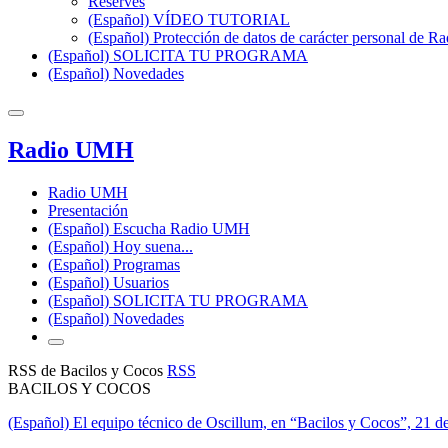
Reserves
(Español) VÍDEO TUTORIAL
(Español) Protección de datos de carácter personal de 
(Español) SOLICITA TU PROGRAMA
(Español) Novedades
Radio UMH
Radio UMH
Presentación
(Español) Escucha Radio UMH
(Español) Hoy suena...
(Español) Programas
(Español) Usuarios
(Español) SOLICITA TU PROGRAMA
(Español) Novedades
RSS de Bacilos y Cocos
RSS
BACILOS Y COCOS
(Español) El equipo técnico de Oscillum, en “Bacilos y Cocos”, 21 d