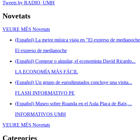
Tweets by RADIO_UMH
Novetats
VEURE MÉS
Novetats
(Español) La mejor música viaja en "El expreso de medianoche"
El expreso de medianoche
(Español) Comprar o alquilar, el economista David Ricardo...
LA ECONOMÍA MÁS FÁCIL
(Español) Un grupo de eurodiputados concluye una visita...
FLASH INFORMATIVO PE
(Español) Museo sobre Ruanda en el Aula Plaça de Baix,...
INFORMATIVOS UMH
VEURE MÉS
Novetats
Categories