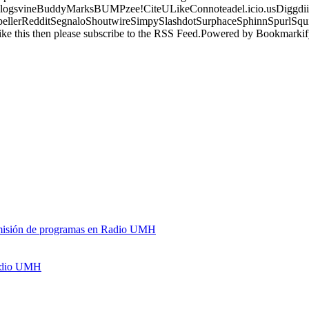
logsvineBuddyMarksBUMPzee!CiteULikeConnoteadel.icio.usDiggdii
erRedditSegnaloShoutwireSimpySlashdotSurphaceSphinnSpurlSqu
ke this then please subscribe to the RSS Feed.Powered by Bookmark
y emisión de programas en Radio UMH
Radio UMH