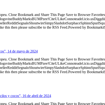
ropeu. Close Bookmark and Share This Page Save to Browser Favorites
logsvineBuddyMarksBUMPzee!CiteULikeConnoteadel.icio.usDiggdii
erRedditSegnaloShoutwireSimpySlashdotSurphaceSphinnSpurlSqu
ke this then please subscribe to the RSS Feed.Powered by Bookmark
cos”, 14 de mayo de 2024
ropeu. Close Bookmark and Share This Page Save to Browser Favorites
logsvineBuddyMarksBUMPzee!CiteULikeConnoteadel.icio.usDiggdii
erRedditSegnaloShoutwireSimpySlashdotSurphaceSphinnSpurlSqu
ke this then please subscribe to the RSS Feed.Powered by Bookmark
cilos y cocos”, 16 de abril de 2024
ropeu. Close Bookmark and Share This Page Save to Browser Favorites