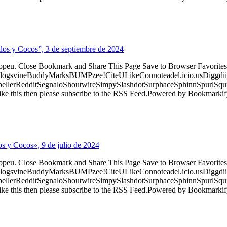
ilos y Cocos”, 3 de septiembre de 2024
ropeu. Close Bookmark and Share This Page Save to Browser Favorites
logsvineBuddyMarksBUMPzee!CiteULikeConnoteadel.icio.usDiggdii
erRedditSegnaloShoutwireSimpySlashdotSurphaceSphinnSpurlSqu
ke this then please subscribe to the RSS Feed.Powered by Bookmark
os y Cocos», 9 de julio de 2024
ropeu. Close Bookmark and Share This Page Save to Browser Favorites
logsvineBuddyMarksBUMPzee!CiteULikeConnoteadel.icio.usDiggdii
erRedditSegnaloShoutwireSimpySlashdotSurphaceSphinnSpurlSqu
ke this then please subscribe to the RSS Feed.Powered by Bookmark