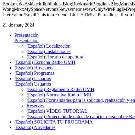
BookmarksAskbackflipblinklistBlogBookmarkBloglinesBlogMarksB
WongMixxMySpaceNetvouzNewsvineoneviewOnlyWirePlugIMPropell
LiveYahoo!Email This to a Friend Link HTML: Permalink: If you li
21 de març 2024
Presentación
Presentación
(Español) Localización
(Español) Instalaciones
(Español) Horario de apertura
(Español) Escucha Radio UMH
(Español) Hoy suena...
(Español) Programas
(Español) Usuarios
(Español) Usuarios
(Español) Reglamento Radio UMH
(Español) Normativa Radio UMH
(Español) Formalidades para la solicitud, realización 
Reserves
(Español) VÍDEO TUTORIAL
(Español) Protección de datos de carácter personal de 
(Español) SOLICITA TU PROGRAMA
(Español) Novedades