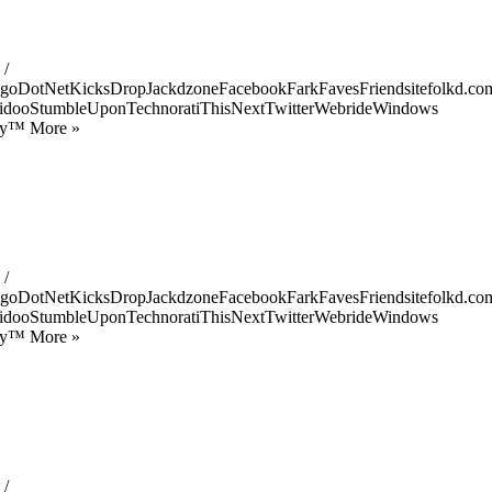
 /
goDotNetKicksDropJackdzoneFacebookFarkFavesFriendsitefolkd.com
idooStumbleUponTechnoratiThisNextTwitterWebrideWindows
ify™ More »
 /
goDotNetKicksDropJackdzoneFacebookFarkFavesFriendsitefolkd.com
idooStumbleUponTechnoratiThisNextTwitterWebrideWindows
ify™ More »
 /