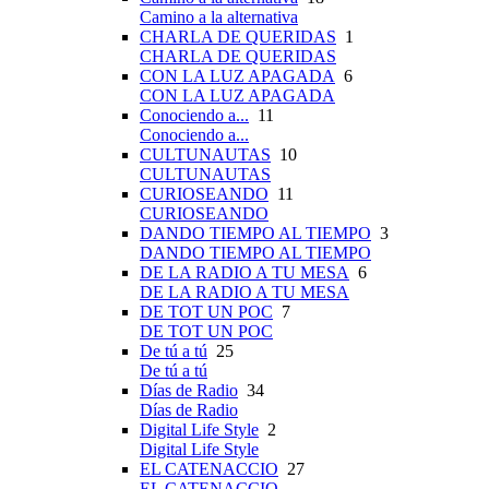
Camino a la alternativa
CHARLA DE QUERIDAS
1
CHARLA DE QUERIDAS
CON LA LUZ APAGADA
6
CON LA LUZ APAGADA
Conociendo a...
11
Conociendo a...
CULTUNAUTAS
10
CULTUNAUTAS
CURIOSEANDO
11
CURIOSEANDO
DANDO TIEMPO AL TIEMPO
3
DANDO TIEMPO AL TIEMPO
DE LA RADIO A TU MESA
6
DE LA RADIO A TU MESA
DE TOT UN POC
7
DE TOT UN POC
De tú a tú
25
De tú a tú
Días de Radio
34
Días de Radio
Digital Life Style
2
Digital Life Style
EL CATENACCIO
27
EL CATENACCIO