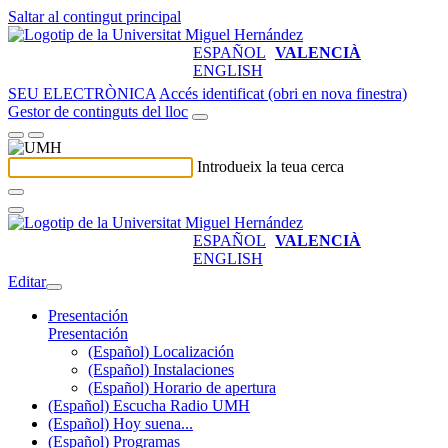
Saltar al contingut principal
ESPAÑOL
VALENCIÀ
ENGLISH
SEU ELECTRÒNICA
Accés identificat (obri en nova finestra)
Gestor de continguts del lloc
Introdueix la teua cerca
ESPAÑOL
VALENCIÀ
ENGLISH
Editar
Presentación
Presentación
(Español) Localización
(Español) Instalaciones
(Español) Horario de apertura
(Español) Escucha Radio UMH
(Español) Hoy suena...
(Español) Programas