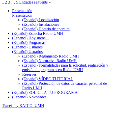
1
2
3
…
5
Entrades següents »
Presentación
Presentación
(Español) Localización
(Español) Instalaciones
(Español) Horario de apertura
(Español) Escucha Radio UMH
(Español) Hoy suena...
(Español) Programas
(Español) Usuarios
(Español) Usuarios
(Español) Reglamento Radio UMH
(Español) Normativa Radio UMH
(Español) Formalidades para la solicitud, realización y
emisión de programas en Radio UMH
Reserves
(Español) VÍDEO TUTORIAL
(Español) Protección de datos de carácter personal de
Radio UMH
(Español) SOLICITA TU PROGRAMA
(Español) Novedades
Tweets by RADIO_UMH