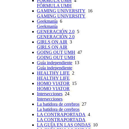
FÓRMULA UMH
4
FÓRMULA UMH
GAMING UNIVERSITY
16
GAMING UNIVERSITY
Geekmanía
6
Geekmanía
GENERACIÓN 2.0
5
GENERACIÓN 2.0
GIRLS ON AIR
3
GIRLS ON AIR
GOING OUT UMH
47
GOING OUT UMH
Guía independiente
13
Guía independiente
HEALTHY LIFE
2
HEALTHY LIFE
HOMO VIATOR
15
HOMO VIATOR
Intersecciones
24
Intersecciones
La batidora de cerebros
27
La batidora de cerebros
LA CONTRAPORTADA
4
LA CONTRAPORTADA
LA GUÍA EN LAS ONDAS
10