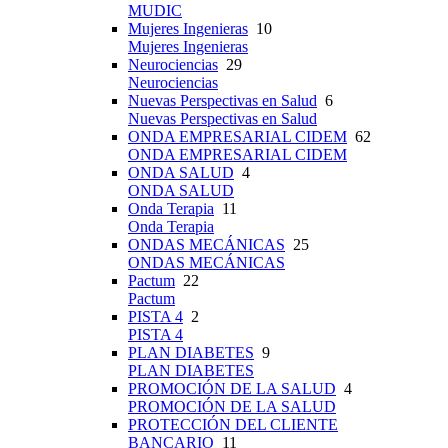
MUDIC
Mujeres Ingenieras
10
Mujeres Ingenieras
Neurociencias
29
Neurociencias
Nuevas Perspectivas en Salud
6
Nuevas Perspectivas en Salud
ONDA EMPRESARIAL CIDEM
62
ONDA EMPRESARIAL CIDEM
ONDA SALUD
4
ONDA SALUD
Onda Terapia
11
Onda Terapia
ONDAS MECÁNICAS
25
ONDAS MECÁNICAS
Pactum
22
Pactum
PISTA 4
2
PISTA 4
PLAN DIABETES
9
PLAN DIABETES
PROMOCIÓN DE LA SALUD
4
PROMOCIÓN DE LA SALUD
PROTECCIÓN DEL CLIENTE
BANCARIO
11