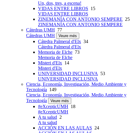
Un, dos, tres, a escena!
VIDAS ENTRE LIBROS
15
VIDAS ENTRE LIBROS
ZINEMANÍA CON ANTONIO SEMPERE
25
ZINEMANÍA CON ANTONIO SEMPERE
Cátedras UMH
77
Cátedras UMH
Veure més
Cátedra Palmeral d'Elx
34
Cátedra Palmeral d'Elx
Memoria de Elche
73
Memoria de Elche
Misteri d'Elx
14
Misteri d'Elx
UNIVERSIDAD INCLUSIVA
53
UNIVERSIDAD INCLUSIVA
Ciencia, Economía, Investigación, Medio Ambiente y
Tecnología
149
Ciencia, Economía, Investigación, Medio Ambiente y
Tecnología
Veure més
#eXcepticUMH
18
#eXcepticUMH
A tu salud
2
A tu salud
ACCIÓN EN LAS AULAS
24