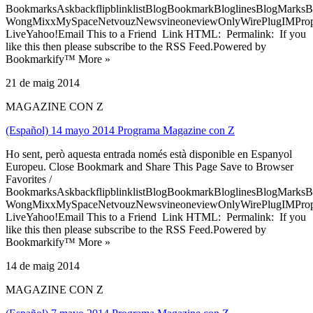
BookmarksAskbackflipblinklistBlogBookmarkBloglinesBlogMarksB
WongMixxMySpaceNetvouzNewsvineoneviewOnlyWirePlugIMPropell
LiveYahoo!Email This to a Friend Link HTML: Permalink: If you
like this then please subscribe to the RSS Feed.Powered by
Bookmarkify™ More »
21 de maig 2014
MAGAZINE CON Z
(Español) 14 mayo 2014 Programa Magazine con Z
Ho sent, però aquesta entrada només està disponible en Espanyol
Europeu. Close Bookmark and Share This Page Save to Browser
Favorites /
BookmarksAskbackflipblinklistBlogBookmarkBloglinesBlogMarksB
WongMixxMySpaceNetvouzNewsvineoneviewOnlyWirePlugIMPropell
LiveYahoo!Email This to a Friend Link HTML: Permalink: If you
like this then please subscribe to the RSS Feed.Powered by
Bookmarkify™ More »
14 de maig 2014
MAGAZINE CON Z