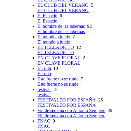
EL CLUB DEL VERANO
5
EL CLUB DEL VERANO
El Espacio
6
El Espacio
El hombre de las tabernas
92
El hombre de las tabernas
El mundo a juicio
7
El mundo a juicio
EL TELEADICTO
12
EL TELEADICTO
EN CLAVE FLORAL
2
EN CLAVE FLORAL
En ruta
10
En ruta
Este fuerte no se rinde
7
Este fuerte no se rinde
festival
18
festival
FESTIVALEO POR ESPAÑA
25
FESTIVALEO POR ESPAÑA
Fin de semana con Antonio Sempere
49
Fin de semana con Antonio Sempere
FNAC
9
FNAC