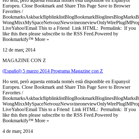
Ho sent, però aquesta entrada només està disponible en Espanyol
Europeu. Close Bookmark and Share This Page Save to Browser
Favorites /
BookmarksAskbackflipblinklistBlogBookmarkBloglinesBlogMarksB
WongMixxMySpaceNetvouzNewsvineoneviewOnlyWirePlugIMPropell
LiveYahoo!Email This to a Friend Link HTML: Permalink: If you
like this then please subscribe to the RSS Feed.Powered by
Bookmarkify™ More »
12 de març 2014
MAGAZINE CON Z
(Español) 5 marzo 2014 Programa Magazine con Z
Ho sent, però aquesta entrada només està disponible en Espanyol
Europeu. Close Bookmark and Share This Page Save to Browser
Favorites /
BookmarksAskbackflipblinklistBlogBookmarkBloglinesBlogMarksB
WongMixxMySpaceNetvouzNewsvineoneviewOnlyWirePlugIMPropell
LiveYahoo!Email This to a Friend Link HTML: Permalink: If you
like this then please subscribe to the RSS Feed.Powered by
Bookmarkify™ More »
4 de març 2014