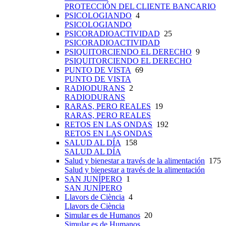
PROTECCIÓN DEL CLIENTE BANCARIO
PSICOLOGIANDO
4
PSICOLOGIANDO
PSICORADIOACTIVIDAD
25
PSICORADIOACTIVIDAD
PSIQUITORCIENDO EL DERECHO
9
PSIQUITORCIENDO EL DERECHO
PUNTO DE VISTA
69
PUNTO DE VISTA
RADIODURANS
2
RADIODURANS
RARAS, PERO REALES
19
RARAS, PERO REALES
RETOS EN LAS ONDAS
192
RETOS EN LAS ONDAS
SALUD AL DÍA
158
SALUD AL DÍA
Salud y bienestar a través de la alimentación
175
Salud y bienestar a través de la alimentación
SAN JUNÍPERO
1
SAN JUNÍPERO
Llavors de Ciència
4
Llavors de Ciència
Simular es de Humanos
20
Simular es de Humanos