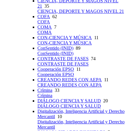
CIENCIA, DEPORTE Y MAGOS NIVEL
21
35
CIENCIA, DEPORTE Y MAGOS NIVEL 21
COFA
62
COFA
COMA
7
COMA
CON-CIENCIA Y MÚSICA
11
CON-CIENCIA Y MÚSICA
ConSentido (INID)
89
ConSentido (INID)
CONTRASTE DE FASES
74
CONTRASTE DE FASES
Cooperación EPSO
11
Cooperación EPSO
CREANDO REDES CON AEPA
11
CREANDO REDES CON AEPA
Crímina
33
Crímina
DIÁLOGO CIENCIA Y SALUD
20
DIÁLOGO CIENCIA Y SALUD
Digitalización, Inteligencia Artificial y Derecho
Mercantil
10
Digitalización, Inteligencia Artificial y Derecho
Mercantil