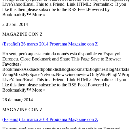
LiveYahoo!Email This to a Friend Link HTML: Permalink: If you
like this then please subscribe to the RSS Feed.Powered by
Bookmarkify™ More »
2 d’abril 2014
MAGAZINE CON Z
(Español) 26 marzo 2014 Programa Magazine con Z
Ho sent, però aquesta entrada només està disponible en Espanyol
Europeu. Close Bookmark and Share This Page Save to Browser
Favorites /
BookmarksAskbackflipblinklistBlogBookmarkBloglinesBlogMarksB
WongMixxMySpaceNetvouzNewsvineoneviewOnlyWirePlugIMPropell
LiveYahoo!Email This to a Friend Link HTML: Permalink: If you
like this then please subscribe to the RSS Feed.Powered by
Bookmarkify™ More »
26 de març 2014
MAGAZINE CON Z
(Español) 12 marzo 2014 Programa Magazine con Z