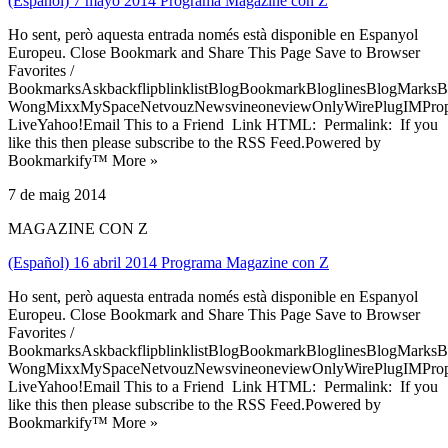
(Español) 7 mayo 2014 Programa Magazine con Z
Ho sent, però aquesta entrada només està disponible en Espanyol
Europeu. Close Bookmark and Share This Page Save to Browser
Favorites /
BookmarksAskbackflipblinklistBlogBookmarkBloglinesBlogMarksB
WongMixxMySpaceNetvouzNewsvineoneviewOnlyWirePlugIMPropell
LiveYahoo!Email This to a Friend Link HTML: Permalink: If you
like this then please subscribe to the RSS Feed.Powered by
Bookmarkify™ More »
7 de maig 2014
MAGAZINE CON Z
(Español) 16 abril 2014 Programa Magazine con Z
Ho sent, però aquesta entrada només està disponible en Espanyol
Europeu. Close Bookmark and Share This Page Save to Browser
Favorites /
BookmarksAskbackflipblinklistBlogBookmarkBloglinesBlogMarksB
WongMixxMySpaceNetvouzNewsvineoneviewOnlyWirePlugIMPropell
LiveYahoo!Email This to a Friend Link HTML: Permalink: If you
like this then please subscribe to the RSS Feed.Powered by
Bookmarkify™ More »