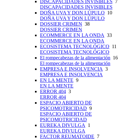
DISCAPACIDADES INVISIBLES
7
DISCAPACIDADES INVISIBLES
DOÑA UVA Y DON LÚPULO
10
DOÑA UVA Y DON LÚPULO
DOSSIER CRIMEN
38
DOSSIER CRIMEN
ECOMMERCE EN LA ONDA
33
ECOMMERCE EN LA ONDA
ECOSISTEMA TECNOLÓGICO
11
ECOSISTEMA TECNOLÓGICO
El rompecabezas de la alimentación
16
El rompecabezas de la alimentación
EMPRESA E INSOLVENCIA
3
EMPRESA E INSOLVENCIA
EN LA MENTE
9
EN LA MENTE
ERROR 404
3
ERROR 404
ESPACIO ABIERTO DE
PSICOMOTRICIDAD
9
ESPACIO ABIERTO DE
PSICOMOTRICIDAD
EUREKA DIVULGA
1
EUREKA DIVULGA
FACTOR REUMATOIDE
7