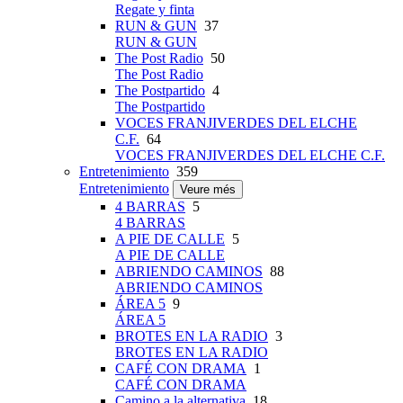
Regate y finta
RUN & GUN
37
RUN & GUN
The Post Radio
50
The Post Radio
The Postpartido
4
The Postpartido
VOCES FRANJIVERDES DEL ELCHE
C.F.
64
VOCES FRANJIVERDES DEL ELCHE C.F.
Entretenimiento
359
Entretenimiento
Veure més
4 BARRAS
5
4 BARRAS
A PIE DE CALLE
5
A PIE DE CALLE
ABRIENDO CAMINOS
88
ABRIENDO CAMINOS
ÁREA 5
9
ÁREA 5
BROTES EN LA RADIO
3
BROTES EN LA RADIO
CAFÉ CON DRAMA
1
CAFÉ CON DRAMA
Camino a la alternativa
18