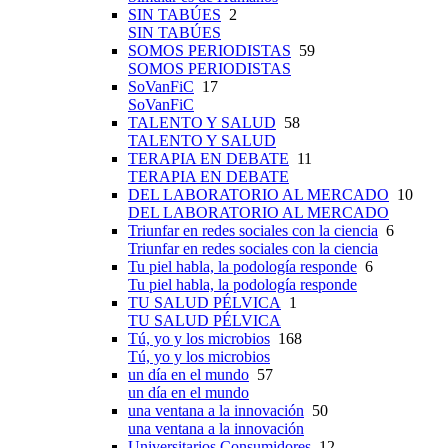
SIN TABÚES
2
SIN TABÚES
SOMOS PERIODISTAS
59
SOMOS PERIODISTAS
SoVanFiC
17
SoVanFiC
TALENTO Y SALUD
58
TALENTO Y SALUD
TERAPIA EN DEBATE
11
TERAPIA EN DEBATE
DEL LABORATORIO AL MERCADO
10
DEL LABORATORIO AL MERCADO
Triunfar en redes sociales con la ciencia
6
Triunfar en redes sociales con la ciencia
Tu piel habla, la podología responde
6
Tu piel habla, la podología responde
TU SALUD PÉLVICA
1
TU SALUD PÉLVICA
Tú, yo y los microbios
168
Tú, yo y los microbios
un día en el mundo
57
un día en el mundo
una ventana a la innovación
50
una ventana a la innovación
Universitarios Consumidores
12