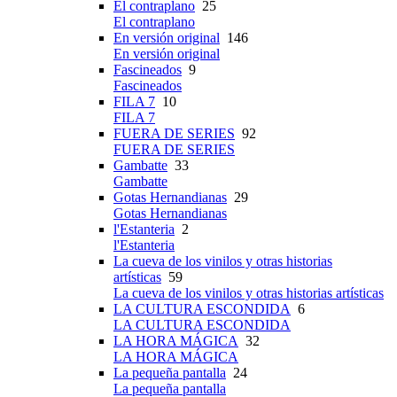
El contraplano
25
El contraplano
En versión original
146
En versión original
Fascineados
9
Fascineados
FILA 7
10
FILA 7
FUERA DE SERIES
92
FUERA DE SERIES
Gambatte
33
Gambatte
Gotas Hernandianas
29
Gotas Hernandianas
l'Estanteria
2
l'Estanteria
La cueva de los vinilos y otras historias
artísticas
59
La cueva de los vinilos y otras historias artísticas
LA CULTURA ESCONDIDA
6
LA CULTURA ESCONDIDA
LA HORA MÁGICA
32
LA HORA MÁGICA
La pequeña pantalla
24
La pequeña pantalla