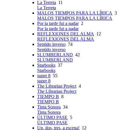
La Terreta
11
La Terreta
MALOS TIEMPOS PARA LA LÍRICA
3
MALOS TIEMPOS PARA LA LÍRICA
Por la tarde fui a nadar
2
Por la tarde fui a nadar
REFLEXIONES DEL ALMA
12
REFLEXIONES DEL ALMA
Sentido inverso
74
Sentido inverso
SLUMBERLAND
42
SLUMBERLAND
Starbooks
37
Starbooks
super 8
55
super 8
The Librarian Project
4
The Librarian Project
TIEMPO B
8
TIEMPO B
Tinta Sonora
34
Tinta Sonora
ÚLTIMO PASE
5
ÚLTIMO PASE
Un, dos, tres, a escena!
12