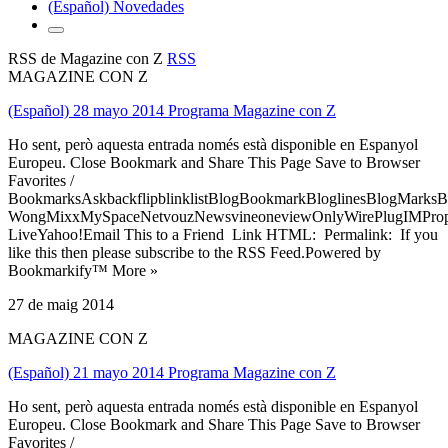
(Español) Novedades
RSS de Magazine con Z
RSS
MAGAZINE CON Z
(Español) 28 mayo 2014 Programa Magazine con Z
Ho sent, però aquesta entrada només està disponible en Espanyol
Europeu. Close Bookmark and Share This Page Save to Browser
Favorites /
BookmarksAskbackflipblinklistBlogBookmarkBloglinesBlogMarksB
WongMixxMySpaceNetvouzNewsvineoneviewOnlyWirePlugIMPropell
LiveYahoo!Email This to a Friend Link HTML: Permalink: If you
like this then please subscribe to the RSS Feed.Powered by
Bookmarkify™ More »
27 de maig 2014
MAGAZINE CON Z
(Español) 21 mayo 2014 Programa Magazine con Z
Ho sent, però aquesta entrada només està disponible en Espanyol
Europeu. Close Bookmark and Share This Page Save to Browser
Favorites /