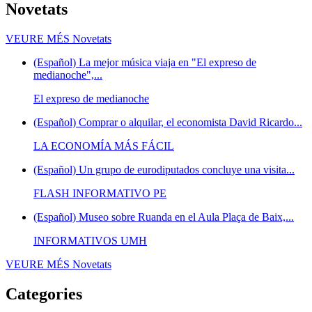
Novetats
VEURE MÉS
Novetats
(Español) La mejor música viaja en "El expreso de
medianoche",...
El expreso de medianoche
(Español) Comprar o alquilar, el economista David Ricardo...
LA ECONOMÍA MÁS FÁCIL
(Español) Un grupo de eurodiputados concluye una visita...
FLASH INFORMATIVO PE
(Español) Museo sobre Ruanda en el Aula Plaça de Baix,...
INFORMATIVOS UMH
VEURE MÉS
Novetats
Categories