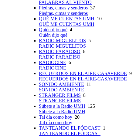
PALABRAS AL VIENTO
Piedras, cimas y senderos
37
Piedras, cimas y senderos
QUÉ ME CUENTAS UMH
10
QUÉ ME CUENTAS UMH
Quién dijo qué
4
Quién dijo qué
RADIO MIGUELITOS
5
RADIO MIGUELITOS
RADIO PARADISO
6
RADIO PARADISO
RADIOCINE
6
RADIOCINE
RECUERDOS EN EL AIRE-CASAVERDE
9
RECUERDOS EN EL AIRE-CASAVERDE
SONIDO AMBIENTE
11
SONIDO AMBIENTE
STRANGER FILMS
8
STRANGER FILMS
Súbete a la Radio UMH
125
Súbete a la Radio UMH
Tal día como hoy
20
Tal día como hoy
TANTEANDO EL PÓDCAST
1
TANTEANDO EL PÓDCAST