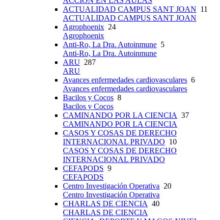
ACCIÓN EN LAS AULAS
ACTUALIDAD CAMPUS SANT JOAN
11
ACTUALIDAD CAMPUS SANT JOAN
Agrophoenix
24
Agrophoenix
Anti-Ro, La Dra. Autoinmune
5
Anti-Ro, La Dra. Autoinmune
ARU
287
ARU
Avances enfermedades cardiovasculares
6
Avances enfermedades cardiovasculares
Bacilos y Cocos
8
Bacilos y Cocos
CAMINANDO POR LA CIENCIA
37
CAMINANDO POR LA CIENCIA
CASOS Y COSAS DE DERECHO
INTERNACIONAL PRIVADO
10
CASOS Y COSAS DE DERECHO
INTERNACIONAL PRIVADO
CEFAPODS
9
CEFAPODS
Centro Investigación Operativa
20
Centro Investigación Operativa
CHARLAS DE CIENCIA
40
CHARLAS DE CIENCIA