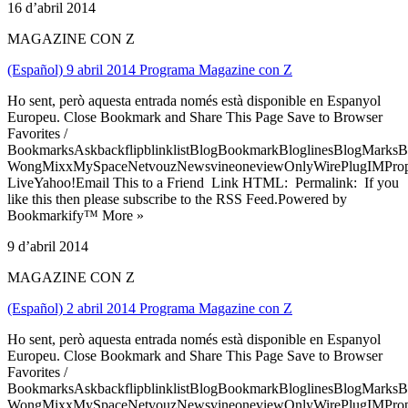
16 d’abril 2014
MAGAZINE CON Z
(Español) 9 abril 2014 Programa Magazine con Z
Ho sent, però aquesta entrada només està disponible en Espanyol
Europeu. Close Bookmark and Share This Page Save to Browser
Favorites /
BookmarksAskbackflipblinklistBlogBookmarkBloglinesBlogMarksB
WongMixxMySpaceNetvouzNewsvineoneviewOnlyWirePlugIMPropell
LiveYahoo!Email This to a Friend Link HTML: Permalink: If you
like this then please subscribe to the RSS Feed.Powered by
Bookmarkify™ More »
9 d’abril 2014
MAGAZINE CON Z
(Español) 2 abril 2014 Programa Magazine con Z
Ho sent, però aquesta entrada només està disponible en Espanyol
Europeu. Close Bookmark and Share This Page Save to Browser
Favorites /
BookmarksAskbackflipblinklistBlogBookmarkBloglinesBlogMarksB
WongMixxMySpaceNetvouzNewsvineoneviewOnlyWirePlugIMPropell