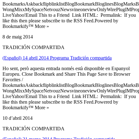
BookmarksAskbackflipblinklistBlogBookmarkBloglinesBlogMarksB
WongMixxMySpaceNetvouzNewsvineoneviewOnlyWirePlugIMPropell
LiveYahoo!Email This to a Friend Link HTML: Permalink: If you
like this then please subscribe to the RSS Feed.Powered by
Bookmarkify™ More »
8 de maig 2014
TRADICIÓN COMPARTIDA
(Español) 14 abril 2014 Programa Tradición compartida
Ho sent, però aquesta entrada només està disponible en Espanyol
Europeu. Close Bookmark and Share This Page Save to Browser
Favorites /
BookmarksAskbackflipblinklistBlogBookmarkBloglinesBlogMarksB
WongMixxMySpaceNetvouzNewsvineoneviewOnlyWirePlugIMPropell
LiveYahoo!Email This to a Friend Link HTML: Permalink: If you
like this then please subscribe to the RSS Feed.Powered by
Bookmarkify™ More »
10 d’abril 2014
TRADICIÓN COMPARTIDA