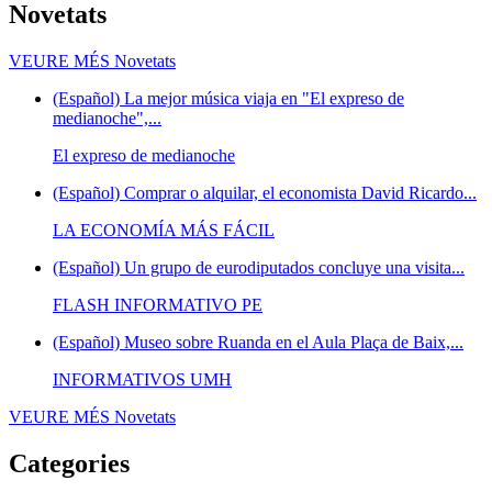
Novetats
VEURE MÉS
Novetats
(Español) La mejor música viaja en "El expreso de
medianoche",...
El expreso de medianoche
(Español) Comprar o alquilar, el economista David Ricardo...
LA ECONOMÍA MÁS FÁCIL
(Español) Un grupo de eurodiputados concluye una visita...
FLASH INFORMATIVO PE
(Español) Museo sobre Ruanda en el Aula Plaça de Baix,...
INFORMATIVOS UMH
VEURE MÉS
Novetats
Categories