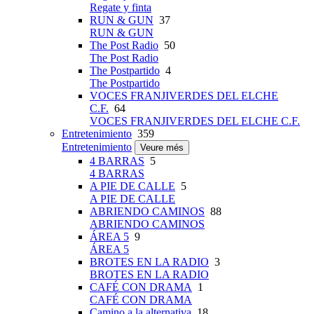
Regate y finta
RUN & GUN
37
RUN & GUN
The Post Radio
50
The Post Radio
The Postpartido
4
The Postpartido
VOCES FRANJIVERDES DEL ELCHE
C.F.
64
VOCES FRANJIVERDES DEL ELCHE C.F.
Entretenimiento
359
Entretenimiento
Veure més
4 BARRAS
5
4 BARRAS
A PIE DE CALLE
5
A PIE DE CALLE
ABRIENDO CAMINOS
88
ABRIENDO CAMINOS
ÁREA 5
9
ÁREA 5
BROTES EN LA RADIO
3
BROTES EN LA RADIO
CAFÉ CON DRAMA
1
CAFÉ CON DRAMA
Camino a la alternativa
18