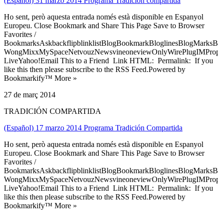
(Español) 31 marzo 2014 Programa Tradición compartida
Ho sent, però aquesta entrada només està disponible en Espanyol
Europeu. Close Bookmark and Share This Page Save to Browser
Favorites /
BookmarksAskbackflipblinklistBlogBookmarkBloglinesBlogMarksB
WongMixxMySpaceNetvouzNewsvineoneviewOnlyWirePlugIMPropell
LiveYahoo!Email This to a Friend Link HTML: Permalink: If you
like this then please subscribe to the RSS Feed.Powered by
Bookmarkify™ More »
27 de març 2014
TRADICIÓN COMPARTIDA
(Español) 17 marzo 2014 Programa Tradición Compartida
Ho sent, però aquesta entrada només està disponible en Espanyol
Europeu. Close Bookmark and Share This Page Save to Browser
Favorites /
BookmarksAskbackflipblinklistBlogBookmarkBloglinesBlogMarksB
WongMixxMySpaceNetvouzNewsvineoneviewOnlyWirePlugIMPropell
LiveYahoo!Email This to a Friend Link HTML: Permalink: If you
like this then please subscribe to the RSS Feed.Powered by
Bookmarkify™ More »