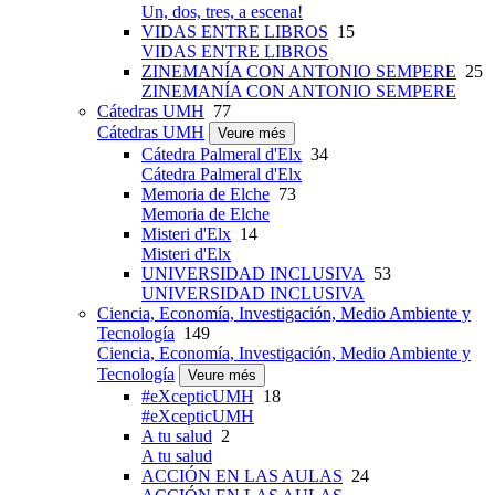
Un, dos, tres, a escena!
VIDAS ENTRE LIBROS
15
VIDAS ENTRE LIBROS
ZINEMANÍA CON ANTONIO SEMPERE
25
ZINEMANÍA CON ANTONIO SEMPERE
Cátedras UMH
77
Cátedras UMH
Veure més
Cátedra Palmeral d'Elx
34
Cátedra Palmeral d'Elx
Memoria de Elche
73
Memoria de Elche
Misteri d'Elx
14
Misteri d'Elx
UNIVERSIDAD INCLUSIVA
53
UNIVERSIDAD INCLUSIVA
Ciencia, Economía, Investigación, Medio Ambiente y
Tecnología
149
Ciencia, Economía, Investigación, Medio Ambiente y
Tecnología
Veure més
#eXcepticUMH
18
#eXcepticUMH
A tu salud
2
A tu salud
ACCIÓN EN LAS AULAS
24