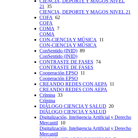
CIENCIA, DEPORTE Y MAGOS NIVEL
21
35
CIENCIA, DEPORTE Y MAGOS NIVEL 21
COFA
62
COFA
COMA
7
COMA
CON-CIENCIA Y MÚSICA
11
CON-CIENCIA Y MÚSICA
ConSentido (INID)
89
ConSentido (INID)
CONTRASTE DE FASES
74
CONTRASTE DE FASES
Cooperación EPSO
11
Cooperación EPSO
CREANDO REDES CON AEPA
11
CREANDO REDES CON AEPA
Crímina
33
Crímina
DIÁLOGO CIENCIA Y SALUD
20
DIÁLOGO CIENCIA Y SALUD
Digitalización, Inteligencia Artificial y Derecho
Mercantil
10
Digitalización, Inteligencia Artificial y Derecho
Mercantil