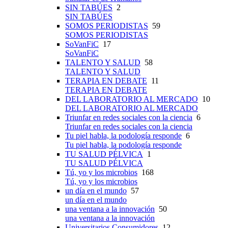
SIN TABÚES
2
SIN TABÚES
SOMOS PERIODISTAS
59
SOMOS PERIODISTAS
SoVanFiC
17
SoVanFiC
TALENTO Y SALUD
58
TALENTO Y SALUD
TERAPIA EN DEBATE
11
TERAPIA EN DEBATE
DEL LABORATORIO AL MERCADO
10
DEL LABORATORIO AL MERCADO
Triunfar en redes sociales con la ciencia
6
Triunfar en redes sociales con la ciencia
Tu piel habla, la podología responde
6
Tu piel habla, la podología responde
TU SALUD PÉLVICA
1
TU SALUD PÉLVICA
Tú, yo y los microbios
168
Tú, yo y los microbios
un día en el mundo
57
un día en el mundo
una ventana a la innovación
50
una ventana a la innovación
Universitarios Consumidores
12