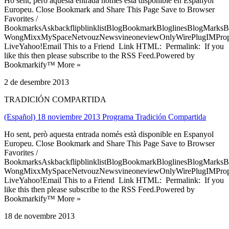
Ho sent, però aquesta entrada només està disponible en Espanyol
Europeu. Close Bookmark and Share This Page Save to Browser
Favorites /
BookmarksAskbackflipblinklistBlogBookmarkBloglinesBlogMarksB
WongMixxMySpaceNetvouzNewsvineoneviewOnlyWirePlugIMPropell
LiveYahoo!Email This to a Friend Link HTML: Permalink: If you
like this then please subscribe to the RSS Feed.Powered by
Bookmarkify™ More »
2 de desembre 2013
TRADICIÓN COMPARTIDA
(Español) 18 noviembre 2013 Programa Tradición Compartida
Ho sent, però aquesta entrada només està disponible en Espanyol
Europeu. Close Bookmark and Share This Page Save to Browser
Favorites /
BookmarksAskbackflipblinklistBlogBookmarkBloglinesBlogMarksB
WongMixxMySpaceNetvouzNewsvineoneviewOnlyWirePlugIMPropell
LiveYahoo!Email This to a Friend Link HTML: Permalink: If you
like this then please subscribe to the RSS Feed.Powered by
Bookmarkify™ More »
18 de novembre 2013