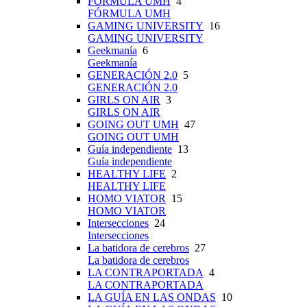
FÓRMULA UMH
4
FÓRMULA UMH
GAMING UNIVERSITY
16
GAMING UNIVERSITY
Geekmanía
6
Geekmanía
GENERACIÓN 2.0
5
GENERACIÓN 2.0
GIRLS ON AIR
3
GIRLS ON AIR
GOING OUT UMH
47
GOING OUT UMH
Guía independiente
13
Guía independiente
HEALTHY LIFE
2
HEALTHY LIFE
HOMO VIATOR
15
HOMO VIATOR
Intersecciones
24
Intersecciones
La batidora de cerebros
27
La batidora de cerebros
LA CONTRAPORTADA
4
LA CONTRAPORTADA
LA GUÍA EN LAS ONDAS
10