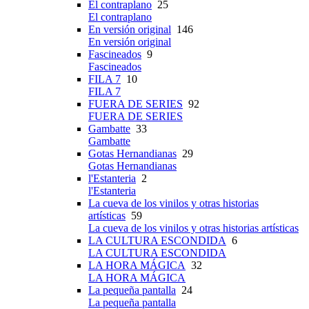
El contraplano
25
El contraplano
En versión original
146
En versión original
Fascineados
9
Fascineados
FILA 7
10
FILA 7
FUERA DE SERIES
92
FUERA DE SERIES
Gambatte
33
Gambatte
Gotas Hernandianas
29
Gotas Hernandianas
l'Estanteria
2
l'Estanteria
La cueva de los vinilos y otras historias
artísticas
59
La cueva de los vinilos y otras historias artísticas
LA CULTURA ESCONDIDA
6
LA CULTURA ESCONDIDA
LA HORA MÁGICA
32
LA HORA MÁGICA
La pequeña pantalla
24
La pequeña pantalla