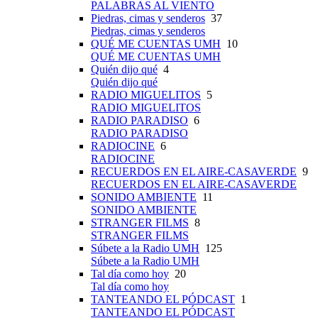
PALABRAS AL VIENTO
Piedras, cimas y senderos
37
Piedras, cimas y senderos
QUÉ ME CUENTAS UMH
10
QUÉ ME CUENTAS UMH
Quién dijo qué
4
Quién dijo qué
RADIO MIGUELITOS
5
RADIO MIGUELITOS
RADIO PARADISO
6
RADIO PARADISO
RADIOCINE
6
RADIOCINE
RECUERDOS EN EL AIRE-CASAVERDE
9
RECUERDOS EN EL AIRE-CASAVERDE
SONIDO AMBIENTE
11
SONIDO AMBIENTE
STRANGER FILMS
8
STRANGER FILMS
Súbete a la Radio UMH
125
Súbete a la Radio UMH
Tal día como hoy
20
Tal día como hoy
TANTEANDO EL PÓDCAST
1
TANTEANDO EL PÓDCAST