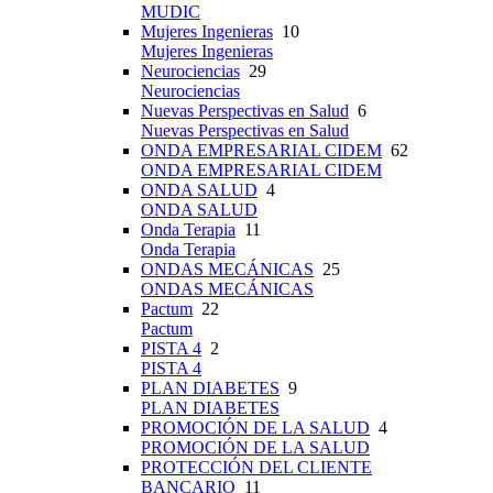
MUDIC
Mujeres Ingenieras
10
Mujeres Ingenieras
Neurociencias
29
Neurociencias
Nuevas Perspectivas en Salud
6
Nuevas Perspectivas en Salud
ONDA EMPRESARIAL CIDEM
62
ONDA EMPRESARIAL CIDEM
ONDA SALUD
4
ONDA SALUD
Onda Terapia
11
Onda Terapia
ONDAS MECÁNICAS
25
ONDAS MECÁNICAS
Pactum
22
Pactum
PISTA 4
2
PISTA 4
PLAN DIABETES
9
PLAN DIABETES
PROMOCIÓN DE LA SALUD
4
PROMOCIÓN DE LA SALUD
PROTECCIÓN DEL CLIENTE
BANCARIO
11