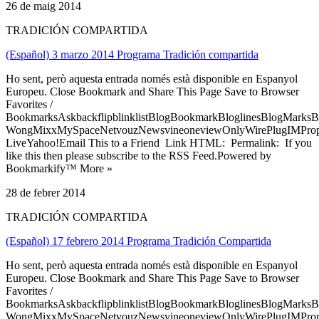
26 de maig 2014
TRADICIÓN COMPARTIDA
(Español) 3 marzo 2014 Programa Tradición compartida
Ho sent, però aquesta entrada només està disponible en Espanyol
Europeu. Close Bookmark and Share This Page Save to Browser
Favorites /
BookmarksAskbackflipblinklistBlogBookmarkBloglinesBlogMarksB
WongMixxMySpaceNetvouzNewsvineoneviewOnlyWirePlugIMPropell
LiveYahoo!Email This to a Friend Link HTML: Permalink: If you
like this then please subscribe to the RSS Feed.Powered by
Bookmarkify™ More »
28 de febrer 2014
TRADICIÓN COMPARTIDA
(Español) 17 febrero 2014 Programa Tradición Compartida
Ho sent, però aquesta entrada només està disponible en Espanyol
Europeu. Close Bookmark and Share This Page Save to Browser
Favorites /
BookmarksAskbackflipblinklistBlogBookmarkBloglinesBlogMarksB
WongMixxMySpaceNetvouzNewsvineoneviewOnlyWirePlugIMPropell