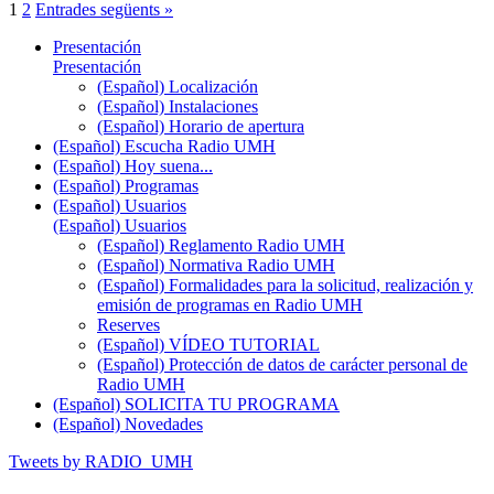
1
2
Entrades següents »
Presentación
Presentación
(Español) Localización
(Español) Instalaciones
(Español) Horario de apertura
(Español) Escucha Radio UMH
(Español) Hoy suena...
(Español) Programas
(Español) Usuarios
(Español) Usuarios
(Español) Reglamento Radio UMH
(Español) Normativa Radio UMH
(Español) Formalidades para la solicitud, realización y
emisión de programas en Radio UMH
Reserves
(Español) VÍDEO TUTORIAL
(Español) Protección de datos de carácter personal de
Radio UMH
(Español) SOLICITA TU PROGRAMA
(Español) Novedades
Tweets by RADIO_UMH