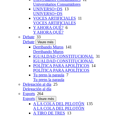
Universitarios Consumidores
UNIVERSO+DS
13
UNIVERSO+DS
VOCES ARTIFICIALES
11
VOCES ARTIFICIALES
Y AHORA QUÉ?
6
Y AHORA QUÉ?
Debate
33
Debate
Veure més
Derribando Muros
141
Derribando Muros
IGUALDAD CONSTITUCIONAL
31
IGUALDAD CONSTITUCIONAL
POLÍTICA PARA APOLÍTICOS
14
POLÍTICA PARA APOLÍTICOS
Tu prens la paraula
7
Tu prens la paraula
Delegación al día
25
Delegación al día
Esports
264
Esports
Veure més
A LA COLA DEL PELOTÓN
135
A LA COLA DEL PELOTÓN
A TIRO DE TRES
13