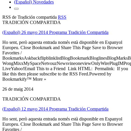
(Español) Novedades
RSS de Tradición compartida
RSS
TRADICIÓN COMPARTIDA
(Español) 26 mayo 2014 Programa Tradición Compartida
Ho sent, però aquesta entrada només està disponible en Espanyol
Europeu. Close Bookmark and Share This Page Save to Browser
Favorites /
BookmarksAskbackflipblinklistBlogBookmarkBloglinesBlogMarksB
WongMixxMySpaceNetvouzNewsvineoneviewOnlyWirePlugIMPropell
LiveYahoo!Email This to a Friend Link HTML: Permalink: If you
like this then please subscribe to the RSS Feed.Powered by
Bookmarkify™ More »
26 de maig 2014
TRADICIÓN COMPARTIDA
(Español) 12 mayo 2014 Programa Tradición Compartida
Ho sent, però aquesta entrada només està disponible en Espanyol
Europeu. Close Bookmark and Share This Page Save to Browser
Favorites /