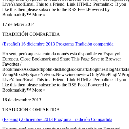
LiveYahoo!Email This to a Friend Link HTML: Permalink: If you
like this then please subscribe to the RSS Feed.Powered by
Bookmarkify™ More »
17 de febrer 2014
TRADICIÓN COMPARTIDA
(Español) 16 diciembre 2013 Programa Tradición compartida
Ho sent, però aquesta entrada només està disponible en Espanyol
Europeu. Close Bookmark and Share This Page Save to Browser
Favorites /
BookmarksAskbackflipblinklistBlogBookmarkBloglinesBlogMarksB
WongMixxMySpaceNetvouzNewsvineoneviewOnlyWirePlugIMPropell
LiveYahoo!Email This to a Friend Link HTML: Permalink: If you
like this then please subscribe to the RSS Feed.Powered by
Bookmarkify™ More »
16 de desembre 2013
TRADICIÓN COMPARTIDA
(Español) 2 diciembre 2013 Programa Tradición Compartida