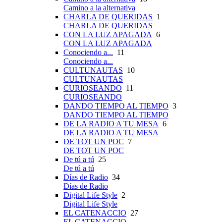
Camino a la alternativa
CHARLA DE QUERIDAS
1
CHARLA DE QUERIDAS
CON LA LUZ APAGADA
6
CON LA LUZ APAGADA
Conociendo a...
11
Conociendo a...
CULTUNAUTAS
10
CULTUNAUTAS
CURIOSEANDO
11
CURIOSEANDO
DANDO TIEMPO AL TIEMPO
3
DANDO TIEMPO AL TIEMPO
DE LA RADIO A TU MESA
6
DE LA RADIO A TU MESA
DE TOT UN POC
7
DE TOT UN POC
De tú a tú
25
De tú a tú
Días de Radio
34
Días de Radio
Digital Life Style
2
Digital Life Style
EL CATENACCIO
27
EL CATENACCIO