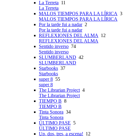
La Terreta
11
La Terreta
MALOS TIEMPOS PARA LA LÍRICA
3
MALOS TIEMPOS PARA LA LÍRICA
Por la tarde fui a nadar
2
Por la tarde fui a nadar
REFLEXIONES DEL ALMA
12
REFLEXIONES DEL ALMA
Sentido inverso
74
Sentido inverso
SLUMBERLAND
42
SLUMBERLAND
Starbooks
37
Starbooks
super 8
55
super 8
The Librarian Project
4
The Librarian Project
TIEMPO B
8
TIEMPO B
Tinta Sonora
34
Tinta Sonora
ÚLTIMO PASE
5
ÚLTIMO PASE
Un, dos, tres, a escena!
12