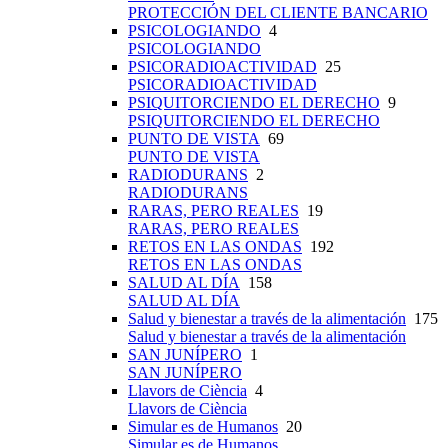
PROTECCIÓN DEL CLIENTE BANCARIO
PSICOLOGIANDO
4
PSICOLOGIANDO
PSICORADIOACTIVIDAD
25
PSICORADIOACTIVIDAD
PSIQUITORCIENDO EL DERECHO
9
PSIQUITORCIENDO EL DERECHO
PUNTO DE VISTA
69
PUNTO DE VISTA
RADIODURANS
2
RADIODURANS
RARAS, PERO REALES
19
RARAS, PERO REALES
RETOS EN LAS ONDAS
192
RETOS EN LAS ONDAS
SALUD AL DÍA
158
SALUD AL DÍA
Salud y bienestar a través de la alimentación
175
Salud y bienestar a través de la alimentación
SAN JUNÍPERO
1
SAN JUNÍPERO
Llavors de Ciència
4
Llavors de Ciència
Simular es de Humanos
20
Simular es de Humanos