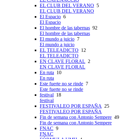
EL CLUB DEL VERANO
5
EL CLUB DEL VERANO
El Espacio
6
El Espacio
El hombre de las tabernas
92
El hombre de las tabernas
El mundo a juicio
7
El mundo a juicio
EL TELEADICTO
12
EL TELEADICTO
EN CLAVE FLORAL
2
EN CLAVE FLORAL
En ruta
10
En ruta
Este fuerte no se rinde
7
Este fuerte no se rinde
festival
18
festival
FESTIVALEO POR ESPAÑA
25
FESTIVALEO POR ESPAÑA
Fin de semana con Antonio Sempere
49
Fin de semana con Antonio Sempere
FNAC
9
FNAC