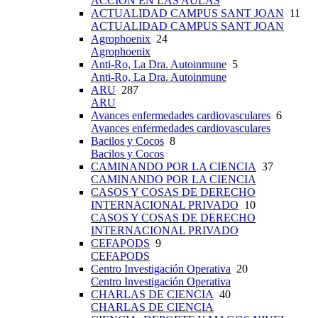
ACCIÓN EN LAS AULAS
ACTUALIDAD CAMPUS SANT JOAN
11
ACTUALIDAD CAMPUS SANT JOAN
Agrophoenix
24
Agrophoenix
Anti-Ro, La Dra. Autoinmune
5
Anti-Ro, La Dra. Autoinmune
ARU
287
ARU
Avances enfermedades cardiovasculares
6
Avances enfermedades cardiovasculares
Bacilos y Cocos
8
Bacilos y Cocos
CAMINANDO POR LA CIENCIA
37
CAMINANDO POR LA CIENCIA
CASOS Y COSAS DE DERECHO
INTERNACIONAL PRIVADO
10
CASOS Y COSAS DE DERECHO
INTERNACIONAL PRIVADO
CEFAPODS
9
CEFAPODS
Centro Investigación Operativa
20
Centro Investigación Operativa
CHARLAS DE CIENCIA
40
CHARLAS DE CIENCIA