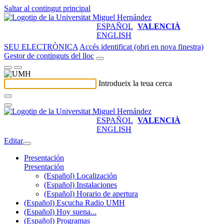
Saltar al contingut principal
ESPAÑOL
VALENCIÀ
ENGLISH
SEU ELECTRÒNICA
Accés identificat (obri en nova finestra)
Gestor de continguts del lloc
Introdueix la teua cerca
ESPAÑOL
VALENCIÀ
ENGLISH
Editar
Presentación
Presentación
(Español) Localización
(Español) Instalaciones
(Español) Horario de apertura
(Español) Escucha Radio UMH
(Español) Hoy suena...
(Español) Programas