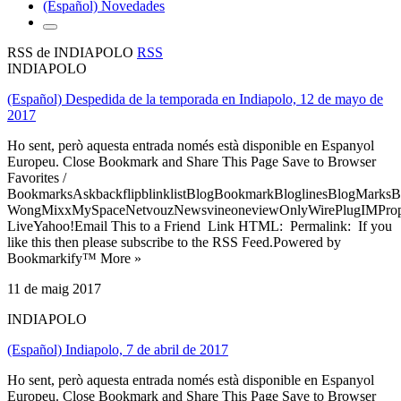
(Español) Novedades
RSS de INDIAPOLO
RSS
INDIAPOLO
(Español) Despedida de la temporada en Indiapolo, 12 de mayo de
2017
Ho sent, però aquesta entrada només està disponible en Espanyol
Europeu. Close Bookmark and Share This Page Save to Browser
Favorites /
BookmarksAskbackflipblinklistBlogBookmarkBloglinesBlogMarksB
WongMixxMySpaceNetvouzNewsvineoneviewOnlyWirePlugIMPropell
LiveYahoo!Email This to a Friend Link HTML: Permalink: If you
like this then please subscribe to the RSS Feed.Powered by
Bookmarkify™ More »
11 de maig 2017
INDIAPOLO
(Español) Indiapolo, 7 de abril de 2017
Ho sent, però aquesta entrada només està disponible en Espanyol
Europeu. Close Bookmark and Share This Page Save to Browser