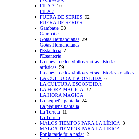
Fascineados
FILA 7
10
FILA 7
FUERA DE SERIES
92
FUERA DE SERIES
Gambatte
33
Gambatte
Gotas Hernandianas
29
Gotas Hernandianas
l'Estanteria
2
l'Estanteria
La cueva de los vinilos y otras historias
artísticas
59
La cueva de los vinilos y otras historias artísticas
LA CULTURA ESCONDIDA
6
LA CULTURA ESCONDIDA
LA HORA MÁGICA
32
LA HORA MÁGICA
La pequeña pantalla
24
La pequeña pantalla
La Terreta
11
La Terreta
MALOS TIEMPOS PARA LA LÍRICA
3
MALOS TIEMPOS PARA LA LÍRICA
Por la tarde fui a nadar
2