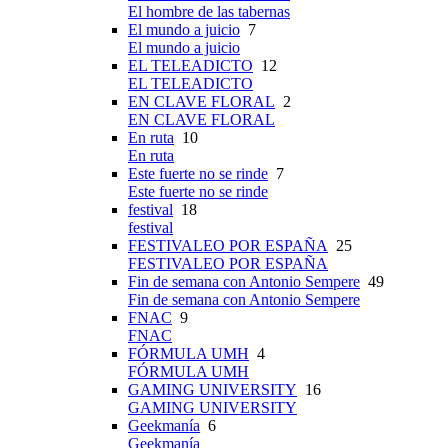
El hombre de las tabernas
El mundo a juicio
7
El mundo a juicio
EL TELEADICTO
12
EL TELEADICTO
EN CLAVE FLORAL
2
EN CLAVE FLORAL
En ruta
10
En ruta
Este fuerte no se rinde
7
Este fuerte no se rinde
festival
18
festival
FESTIVALEO POR ESPAÑA
25
FESTIVALEO POR ESPAÑA
Fin de semana con Antonio Sempere
49
Fin de semana con Antonio Sempere
FNAC
9
FNAC
FÓRMULA UMH
4
FÓRMULA UMH
GAMING UNIVERSITY
16
GAMING UNIVERSITY
Geekmanía
6
Geekmanía