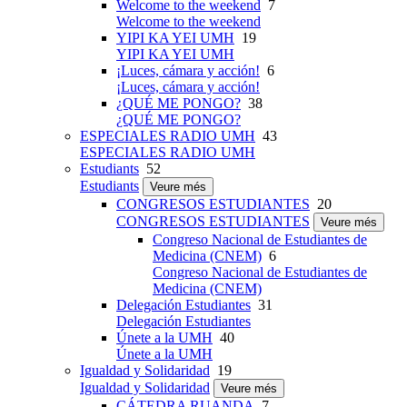
Welcome to the weekend
7
Welcome to the weekend
YIPI KA YEI UMH
19
YIPI KA YEI UMH
¡Luces, cámara y acción!
6
¡Luces, cámara y acción!
¿QUÉ ME PONGO?
38
¿QUÉ ME PONGO?
ESPECIALES RADIO UMH
43
ESPECIALES RADIO UMH
Estudiants
52
Estudiants
Veure més
CONGRESOS ESTUDIANTES
20
CONGRESOS ESTUDIANTES
Veure més
Congreso Nacional de Estudiantes de
Medicina (CNEM)
6
Congreso Nacional de Estudiantes de
Medicina (CNEM)
Delegación Estudiantes
31
Delegación Estudiantes
Únete a la UMH
40
Únete a la UMH
Igualdad y Solidaridad
19
Igualdad y Solidaridad
Veure més
CÁTEDRA RUANDA
7