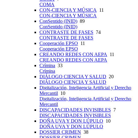
COMA
CON-CIENCIA Y MÚSICA
11
CON-CIENCIA Y MÚSICA
ConSentido (INID)
89
ConSentido (INID)
CONTRASTE DE FASES
74
CONTRASTE DE FASES
Cooperación EPSO
11
Cooperación EPSO
CREANDO REDES CON AEPA
11
CREANDO REDES CON AEPA
Crímina
33
Crímina
DIÁLOGO CIENCIA Y SALUD
20
DIÁLOGO CIENCIA Y SALUD
Digitalización, Inteligencia Artificial y Derecho
Mercantil
10
Digitalización, Inteligencia Artificial y Derecho
Mercantil
DISCAPACIDADES INVISIBLES
7
DISCAPACIDADES INVISIBLES
DOÑA UVA Y DON LÚPULO
10
DOÑA UVA Y DON LÚPULO
DOSSIER CRIMEN
38
DOSSIER CRIMEN