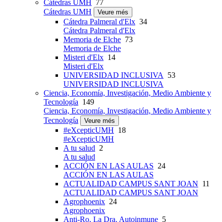
Cátedras UMH
77
Cátedras UMH
Veure més
Cátedra Palmeral d'Elx
34
Cátedra Palmeral d'Elx
Memoria de Elche
73
Memoria de Elche
Misteri d'Elx
14
Misteri d'Elx
UNIVERSIDAD INCLUSIVA
53
UNIVERSIDAD INCLUSIVA
Ciencia, Economía, Investigación, Medio Ambiente y
Tecnología
149
Ciencia, Economía, Investigación, Medio Ambiente y
Tecnología
Veure més
#eXcepticUMH
18
#eXcepticUMH
A tu salud
2
A tu salud
ACCIÓN EN LAS AULAS
24
ACCIÓN EN LAS AULAS
ACTUALIDAD CAMPUS SANT JOAN
11
ACTUALIDAD CAMPUS SANT JOAN
Agrophoenix
24
Agrophoenix
Anti-Ro, La Dra. Autoinmune
5