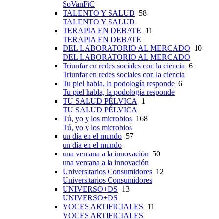
SoVanFiC
TALENTO Y SALUD
58
TALENTO Y SALUD
TERAPIA EN DEBATE
11
TERAPIA EN DEBATE
DEL LABORATORIO AL MERCADO
10
DEL LABORATORIO AL MERCADO
Triunfar en redes sociales con la ciencia
6
Triunfar en redes sociales con la ciencia
Tu piel habla, la podología responde
6
Tu piel habla, la podología responde
TU SALUD PÉLVICA
1
TU SALUD PÉLVICA
Tú, yo y los microbios
168
Tú, yo y los microbios
un día en el mundo
57
un día en el mundo
una ventana a la innovación
50
una ventana a la innovación
Universitarios Consumidores
12
Universitarios Consumidores
UNIVERSO+DS
13
UNIVERSO+DS
VOCES ARTIFICIALES
11
VOCES ARTIFICIALES