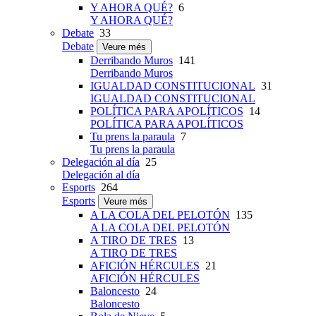
Y AHORA QUÉ?
6
Y AHORA QUÉ?
Debate
33
Debate
Veure més
Derribando Muros
141
Derribando Muros
IGUALDAD CONSTITUCIONAL
31
IGUALDAD CONSTITUCIONAL
POLÍTICA PARA APOLÍTICOS
14
POLÍTICA PARA APOLÍTICOS
Tu prens la paraula
7
Tu prens la paraula
Delegación al día
25
Delegación al día
Esports
264
Esports
Veure més
A LA COLA DEL PELOTÓN
135
A LA COLA DEL PELOTÓN
A TIRO DE TRES
13
A TIRO DE TRES
AFICIÓN HÉRCULES
21
AFICIÓN HÉRCULES
Baloncesto
24
Baloncesto