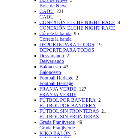
Bola de Nieve
5
Bola de Nieve
CADU
221
CADU
CONEXIÓN ELCHE NIGHT RACE
4
CONEXIÓN ELCHE NIGHT RACE
Córrete la banda
95
Córrete la banda
DEPORTE PARA TODOS
19
DEPORTE PARA TODOS
Desvariando
2
Desvariando
Baloncesto
43
Baloncesto
Football Heritage
2
Football Heritage
FRANJA VERDE
127
FRANJA VERDE
FÚTBOL POR BANDERA
2
FÚTBOL POR BANDERA
FÚTBOL SIN FRONTERAS
21
FÚTBOL SIN FRONTERAS
Grada Franjiverde
49
Grada Franjiverde
KIKO BALÓN
5