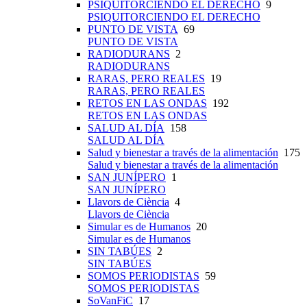
PSIQUITORCIENDO EL DERECHO
9
PSIQUITORCIENDO EL DERECHO
PUNTO DE VISTA
69
PUNTO DE VISTA
RADIODURANS
2
RADIODURANS
RARAS, PERO REALES
19
RARAS, PERO REALES
RETOS EN LAS ONDAS
192
RETOS EN LAS ONDAS
SALUD AL DÍA
158
SALUD AL DÍA
Salud y bienestar a través de la alimentación
175
Salud y bienestar a través de la alimentación
SAN JUNÍPERO
1
SAN JUNÍPERO
Llavors de Ciència
4
Llavors de Ciència
Simular es de Humanos
20
Simular es de Humanos
SIN TABÚES
2
SIN TABÚES
SOMOS PERIODISTAS
59
SOMOS PERIODISTAS
SoVanFiC
17