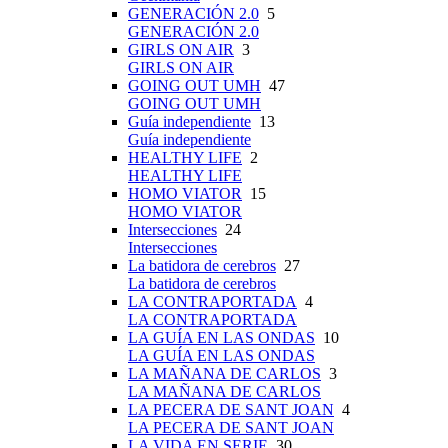
GENERACIÓN 2.0
5
GENERACIÓN 2.0
GIRLS ON AIR
3
GIRLS ON AIR
GOING OUT UMH
47
GOING OUT UMH
Guía independiente
13
Guía independiente
HEALTHY LIFE
2
HEALTHY LIFE
HOMO VIATOR
15
HOMO VIATOR
Intersecciones
24
Intersecciones
La batidora de cerebros
27
La batidora de cerebros
LA CONTRAPORTADA
4
LA CONTRAPORTADA
LA GUÍA EN LAS ONDAS
10
LA GUÍA EN LAS ONDAS
LA MAÑANA DE CARLOS
3
LA MAÑANA DE CARLOS
LA PECERA DE SANT JOAN
4
LA PECERA DE SANT JOAN
LA VIDA EN SERIE
30