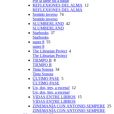
Por la tarde fui a nadar
REFLEXIONES DEL ALMA
12
REFLEXIONES DEL ALMA
Sentido inverso
74
Sentido inverso
SLUMBERLAND
42
SLUMBERLAND
Starbooks
37
Starbooks
super 8
55
super 8
The Librarian Project
4
The Librarian Project
TIEMPO B
8
TIEMPO B
Tinta Sonora
34
Tinta Sonora
ÚLTIMO PASE
5
ÚLTIMO PASE
Un, dos, tres, a escena!
12
Un, dos, tres, a escena!
VIDAS ENTRE LIBROS
15
VIDAS ENTRE LIBROS
ZINEMANÍA CON ANTONIO SEMPERE
25
ZINEMANÍA CON ANTONIO SEMPERE