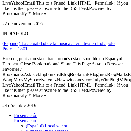
LiveYahoo!Email This to a Friend Link HTML: Permalink: If you
like this then please subscribe to the RSS Feed.Powered by
Bookmarkify™ More »
22 de novembre 2016
INDIAPOLO
(Español) La actualidad de la música alternativa en Indiapolo
Podcast 1×01
Ho sent, però aquesta entrada només està disponible en Espanyol
Europeu. Close Bookmark and Share This Page Save to Browser
Favorites /
BookmarksAskbackflipblinklistBlogBookmarkBloglinesBlogMarksB
WongMixxMySpaceNetvouzNewsvineoneviewOnlyWirePlugIMPropell
LiveYahoo!Email This to a Friend Link HTML: Permalink: If you
like this then please subscribe to the RSS Feed.Powered by
Bookmarkify™ More »
24 d’octubre 2016
Presentación
Presentación
(Español) Localización