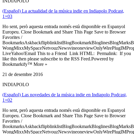
INDIAPOLO
(Español) La actualidad de la música indie en Indiapolo Podcast,
1×03
Ho sent, però aquesta entrada només està disponible en Espanyol
Europeu. Close Bookmark and Share This Page Save to Browser
Favorites /
BookmarksAskbackflipblinklistBlogBookmarkBloglinesBlogMarksB
WongMixxMySpaceNetvouzNewsvineoneviewOnlyWirePlugIMPropell
LiveYahoo!Email This to a Friend Link HTML: Permalink: If you
like this then please subscribe to the RSS Feed.Powered by
Bookmarkify™ More »
21 de desembre 2016
INDIAPOLO
(Español) Las novedades de la música indie en Indiapolo Podcast,
1×02
Ho sent, però aquesta entrada només està disponible en Espanyol
Europeu. Close Bookmark and Share This Page Save to Browser
Favorites /
BookmarksAskbackflipblinklistBlogBookmarkBloglinesBlogMarksB
WongMixxMySpaceNetvouzNewsvineoneviewOnlyWirePlugIMPropell