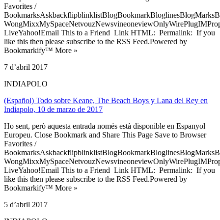
Favorites /
BookmarksAskbackflipblinklistBlogBookmarkBloglinesBlogMarksB
WongMixxMySpaceNetvouzNewsvineoneviewOnlyWirePlugIMPropell
LiveYahoo!Email This to a Friend Link HTML: Permalink: If you
like this then please subscribe to the RSS Feed.Powered by
Bookmarkify™ More »
7 d’abril 2017
INDIAPOLO
(Español) Todo sobre Keane, The Beach Boys y Lana del Rey en
Indiapolo, 10 de marzo de 2017
Ho sent, però aquesta entrada només està disponible en Espanyol
Europeu. Close Bookmark and Share This Page Save to Browser
Favorites /
BookmarksAskbackflipblinklistBlogBookmarkBloglinesBlogMarksB
WongMixxMySpaceNetvouzNewsvineoneviewOnlyWirePlugIMPropell
LiveYahoo!Email This to a Friend Link HTML: Permalink: If you
like this then please subscribe to the RSS Feed.Powered by
Bookmarkify™ More »
5 d’abril 2017