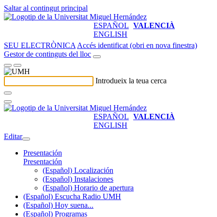
Saltar al contingut principal
ESPAÑOL
VALENCIÀ
ENGLISH
SEU ELECTRÒNICA
Accés identificat (obri en nova finestra)
Gestor de continguts del lloc
Introdueix la teua cerca
ESPAÑOL
VALENCIÀ
ENGLISH
Editar
Presentación
Presentación
(Español) Localización
(Español) Instalaciones
(Español) Horario de apertura
(Español) Escucha Radio UMH
(Español) Hoy suena...
(Español) Programas