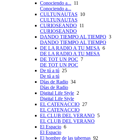
Conociendo a...
11
Conociendo a...
CULTUNAUTAS
10
CULTUNAUTAS
CURIOSEANDO
11
CURIOSEANDO
DANDO TIEMPO AL TIEMPO
3
DANDO TIEMPO AL TIEMPO
DE LA RADIO A TU MESA
6
DE LA RADIO A TU MESA
DE TOT UN POC
7
DE TOT UN POC
De tú a tú
25
De tú a tú
Días de Radio
34
Días de Radio
Digital Life Style
2
Digital Life Style
EL CATENACCIO
27
EL CATENACCIO
EL CLUB DEL VERANO
5
EL CLUB DEL VERANO
El Espacio
6
El Espacio
El hombre de las tabernas
92