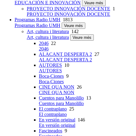
EDUCACIÓN E INNOVACIÓN
Veure més
PROYECTO INNOVACIÓN DOCENTE
1
PROYECTO INNOVACIÓN DOCENTE
Programas Radio UMH
1813
Programas Radio UMH
Veure més
Art, cultura i literatura
142
Art, cultura i literatura
Veure més
2046
22
2046
ALACANT DESPERTA 2
27
ALACANT DESPERTA 2
AUTORES
10
AUTORES
Boca-Ciones
9
Boca-Ciones
CINE QUA NON
26
CINE QUA NON
Cuentos para Manolillo
13
Cuentos para Manolillo
El contraplano
25
El contraplano
En versión original
146
En versión original
Fascineados
9