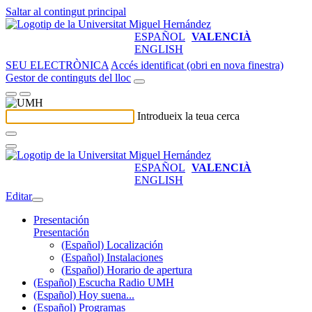
Saltar al contingut principal
ESPAÑOL
VALENCIÀ
ENGLISH
SEU ELECTRÒNICA
Accés identificat (obri en nova finestra)
Gestor de continguts del lloc
Introdueix la teua cerca
ESPAÑOL
VALENCIÀ
ENGLISH
Editar
Presentación
Presentación
(Español) Localización
(Español) Instalaciones
(Español) Horario de apertura
(Español) Escucha Radio UMH
(Español) Hoy suena...
(Español) Programas