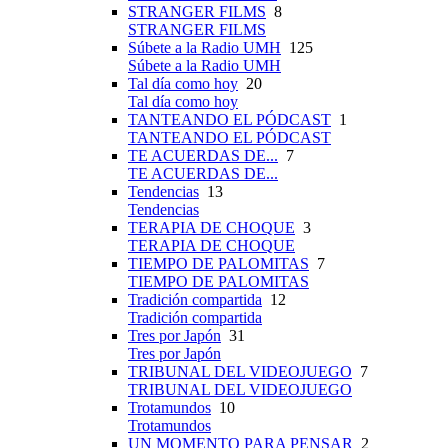
STRANGER FILMS
8
STRANGER FILMS
Súbete a la Radio UMH
125
Súbete a la Radio UMH
Tal día como hoy
20
Tal día como hoy
TANTEANDO EL PÓDCAST
1
TANTEANDO EL PÓDCAST
TE ACUERDAS DE...
7
TE ACUERDAS DE...
Tendencias
13
Tendencias
TERAPIA DE CHOQUE
3
TERAPIA DE CHOQUE
TIEMPO DE PALOMITAS
7
TIEMPO DE PALOMITAS
Tradición compartida
12
Tradición compartida
Tres por Japón
31
Tres por Japón
TRIBUNAL DEL VIDEOJUEGO
7
TRIBUNAL DEL VIDEOJUEGO
Trotamundos
10
Trotamundos
UN MOMENTO PARA PENSAR
2