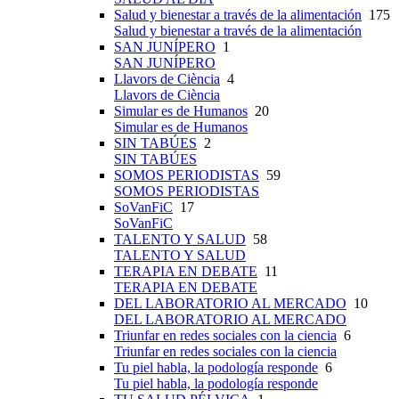
Salud y bienestar a través de la alimentación
175
Salud y bienestar a través de la alimentación
SAN JUNÍPERO
1
SAN JUNÍPERO
Llavors de Ciència
4
Llavors de Ciència
Simular es de Humanos
20
Simular es de Humanos
SIN TABÚES
2
SIN TABÚES
SOMOS PERIODISTAS
59
SOMOS PERIODISTAS
SoVanFiC
17
SoVanFiC
TALENTO Y SALUD
58
TALENTO Y SALUD
TERAPIA EN DEBATE
11
TERAPIA EN DEBATE
DEL LABORATORIO AL MERCADO
10
DEL LABORATORIO AL MERCADO
Triunfar en redes sociales con la ciencia
6
Triunfar en redes sociales con la ciencia
Tu piel habla, la podología responde
6
Tu piel habla, la podología responde