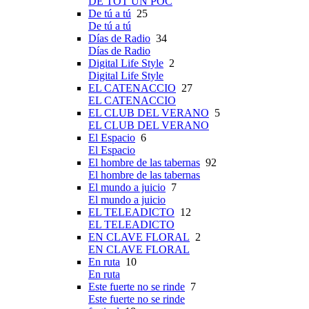
DE TOT UN POC
De tú a tú
25
De tú a tú
Días de Radio
34
Días de Radio
Digital Life Style
2
Digital Life Style
EL CATENACCIO
27
EL CATENACCIO
EL CLUB DEL VERANO
5
EL CLUB DEL VERANO
El Espacio
6
El Espacio
El hombre de las tabernas
92
El hombre de las tabernas
El mundo a juicio
7
El mundo a juicio
EL TELEADICTO
12
EL TELEADICTO
EN CLAVE FLORAL
2
EN CLAVE FLORAL
En ruta
10
En ruta
Este fuerte no se rinde
7
Este fuerte no se rinde