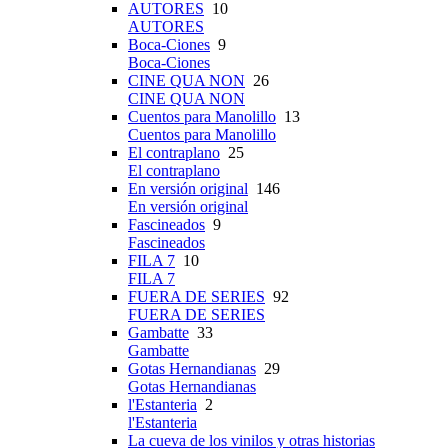
AUTORES
10
AUTORES
Boca-Ciones
9
Boca-Ciones
CINE QUA NON
26
CINE QUA NON
Cuentos para Manolillo
13
Cuentos para Manolillo
El contraplano
25
El contraplano
En versión original
146
En versión original
Fascineados
9
Fascineados
FILA 7
10
FILA 7
FUERA DE SERIES
92
FUERA DE SERIES
Gambatte
33
Gambatte
Gotas Hernandianas
29
Gotas Hernandianas
l'Estanteria
2
l'Estanteria
La cueva de los vinilos y otras historias