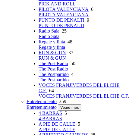
PICK AND ROLL
PILOTA VALENCIANA
6
PILOTA VALENCIANA
PUNTO DE PENALTI
9
PUNTO DE PENALTI
Radio Sala
25
Radio Sala
Regate y finta
48
Regate y finta
RUN & GUN
37
RUN & GUN
The Post Radio
50
The Post Radio
The Postpartido
4
The Postpartido
VOCES FRANJIVERDES DEL ELCHE
C.F.
64
VOCES FRANJIVERDES DEL ELCHE C.F.
Entretenimiento
359
Entretenimiento
Veure més
4 BARRAS
5
4 BARRAS
A PIE DE CALLE
5
A PIE DE CALLE
ABRIENDO CAMINOS
88