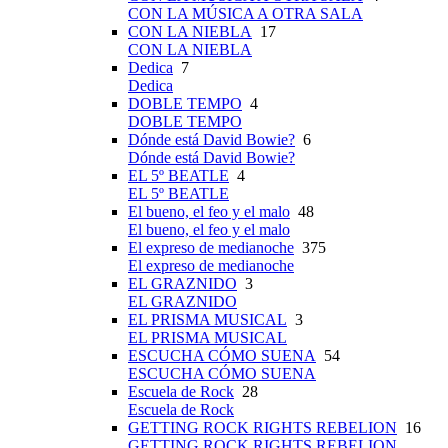
CON LA MÚSICA A OTRA SALA
CON LA NIEBLA
17
CON LA NIEBLA
Dedica
7
Dedica
DOBLE TEMPO
4
DOBLE TEMPO
Dónde está David Bowie?
6
Dónde está David Bowie?
EL 5º BEATLE
4
EL 5º BEATLE
El bueno, el feo y el malo
48
El bueno, el feo y el malo
El expreso de medianoche
375
El expreso de medianoche
EL GRAZNIDO
3
EL GRAZNIDO
EL PRISMA MUSICAL
3
EL PRISMA MUSICAL
ESCUCHA CÓMO SUENA
54
ESCUCHA CÓMO SUENA
Escuela de Rock
28
Escuela de Rock
GETTING ROCK RIGHTS REBELION
16
GETTING ROCK RIGHTS REBELION