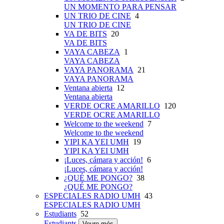
UN MOMENTO PARA PENSAR
UN TRIO DE CINE
4
UN TRIO DE CINE
VA DE BITS
20
VA DE BITS
VAYA CABEZA
1
VAYA CABEZA
VAYA PANORAMA
21
VAYA PANORAMA
Ventana abierta
12
Ventana abierta
VERDE OCRE AMARILLO
120
VERDE OCRE AMARILLO
Welcome to the weekend
7
Welcome to the weekend
YIPI KA YEI UMH
19
YIPI KA YEI UMH
¡Luces, cámara y acción!
6
¡Luces, cámara y acción!
¿QUÉ ME PONGO?
38
¿QUÉ ME PONGO?
ESPECIALES RADIO UMH
43
ESPECIALES RADIO UMH
Estudiants
52
Estudiants
Veure més