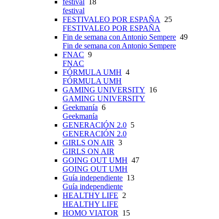
festival
18
festival
FESTIVALEO POR ESPAÑA
25
FESTIVALEO POR ESPAÑA
Fin de semana con Antonio Sempere
49
Fin de semana con Antonio Sempere
FNAC
9
FNAC
FÓRMULA UMH
4
FÓRMULA UMH
GAMING UNIVERSITY
16
GAMING UNIVERSITY
Geekmanía
6
Geekmanía
GENERACIÓN 2.0
5
GENERACIÓN 2.0
GIRLS ON AIR
3
GIRLS ON AIR
GOING OUT UMH
47
GOING OUT UMH
Guía independiente
13
Guía independiente
HEALTHY LIFE
2
HEALTHY LIFE
HOMO VIATOR
15