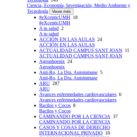
Ciencia, Economía, Investigación, Medio Ambiente y
Tecnología
Veure més
#eXcepticUMH
18
#eXcepticUMH
A tu salud
2
A tu salud
ACCIÓN EN LAS AULAS
24
ACCIÓN EN LAS AULAS
ACTUALIDAD CAMPUS SANT JOAN
11
ACTUALIDAD CAMPUS SANT JOAN
Agrophoenix
24
Agrophoenix
Anti-Ro, La Dra. Autoinmune
5
Anti-Ro, La Dra. Autoinmune
ARU
287
ARU
Avances enfermedades cardiovasculares
6
Avances enfermedades cardiovasculares
Bacilos y Cocos
8
Bacilos y Cocos
CAMINANDO POR LA CIENCIA
37
CAMINANDO POR LA CIENCIA
CASOS Y COSAS DE DERECHO
INTERNACIONAL PRIVADO
10