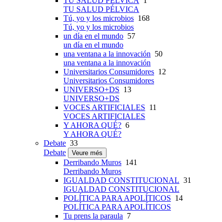
TU SALUD PÉLVICA
1
TU SALUD PÉLVICA
Tú, yo y los microbios
168
Tú, yo y los microbios
un día en el mundo
57
un día en el mundo
una ventana a la innovación
50
una ventana a la innovación
Universitarios Consumidores
12
Universitarios Consumidores
UNIVERSO+DS
13
UNIVERSO+DS
VOCES ARTIFICIALES
11
VOCES ARTIFICIALES
Y AHORA QUÉ?
6
Y AHORA QUÉ?
Debate
33
Debate
Veure més
Derribando Muros
141
Derribando Muros
IGUALDAD CONSTITUCIONAL
31
IGUALDAD CONSTITUCIONAL
POLÍTICA PARA APOLÍTICOS
14
POLÍTICA PARA APOLÍTICOS
Tu prens la paraula
7