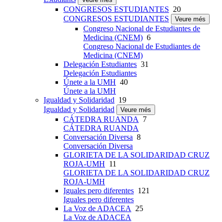
CONGRESOS ESTUDIANTES
20
CONGRESOS ESTUDIANTES
Veure més
Congreso Nacional de Estudiantes de
Medicina (CNEM)
6
Congreso Nacional de Estudiantes de
Medicina (CNEM)
Delegación Estudiantes
31
Delegación Estudiantes
Únete a la UMH
40
Únete a la UMH
Igualdad y Solidaridad
19
Igualdad y Solidaridad
Veure més
CÁTEDRA RUANDA
7
CÁTEDRA RUANDA
Conversación Diversa
8
Conversación Diversa
GLORIETA DE LA SOLIDARIDAD CRUZ
ROJA-UMH
11
GLORIETA DE LA SOLIDARIDAD CRUZ
ROJA-UMH
Iguales pero diferentes
121
Iguales pero diferentes
La Voz de ADACEA
25
La Voz de ADACEA