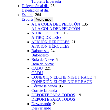
Tu prens la paraula
Delegación al día
25
Delegación al día
Esports
264
Esports
Veure més
A LA COLA DEL PELOTÓN
135
A LA COLA DEL PELOTÓN
A TIRO DE TRES
13
A TIRO DE TRES
AFICIÓN HÉRCULES
21
AFICIÓN HÉRCULES
Baloncesto
24
Baloncesto
Bola de Nieve
5
Bola de Nieve
CADU
221
CADU
CONEXIÓN ELCHE NIGHT RACE
4
CONEXIÓN ELCHE NIGHT RACE
Córrete la banda
95
Córrete la banda
DEPORTE PARA TODOS
19
DEPORTE PARA TODOS
Desvariando
2
Desvariando