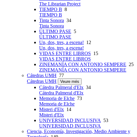
The Librarian Project
TIEMPO B
8
TIEMPO B
Tinta Sonora
34
Tinta Sonora
ÚLTIMO PASE
5
ÚLTIMO PASE
Un, dos, tres, a escena!
12
Un, dos, tres, a escena!
VIDAS ENTRE LIBROS
15
VIDAS ENTRE LIBROS
ZINEMANÍA CON ANTONIO SEMPERE
25
ZINEMANÍA CON ANTONIO SEMPERE
Cátedras UMH
77
Cátedras UMH
Veure més
Cátedra Palmeral d'Elx
34
Cátedra Palmeral d'Elx
Memoria de Elche
73
Memoria de Elche
Misteri d'Elx
14
Misteri d'Elx
UNIVERSIDAD INCLUSIVA
53
UNIVERSIDAD INCLUSIVA
Ciencia, Economía, Investigación, Medio Ambiente y
Tecnología
149