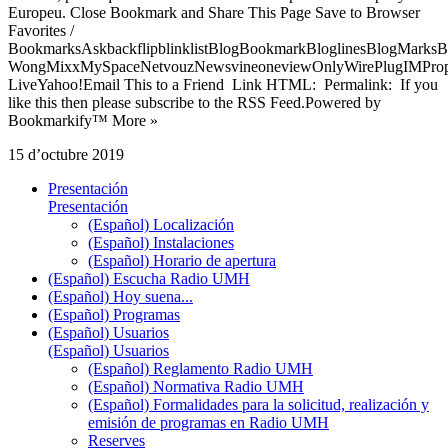
Europeu. Close Bookmark and Share This Page Save to Browser
Favorites /
BookmarksAskbackflipblinklistBlogBookmarkBloglinesBlogMarksB
WongMixxMySpaceNetvouzNewsvineoneviewOnlyWirePlugIMPropell
LiveYahoo!Email This to a Friend Link HTML: Permalink: If you
like this then please subscribe to the RSS Feed.Powered by
Bookmarkify™ More »
15 d’octubre 2019
Presentación
Presentación
(Español) Localización
(Español) Instalaciones
(Español) Horario de apertura
(Español) Escucha Radio UMH
(Español) Hoy suena...
(Español) Programas
(Español) Usuarios
(Español) Usuarios
(Español) Reglamento Radio UMH
(Español) Normativa Radio UMH
(Español) Formalidades para la solicitud, realización y
emisión de programas en Radio UMH
Reserves