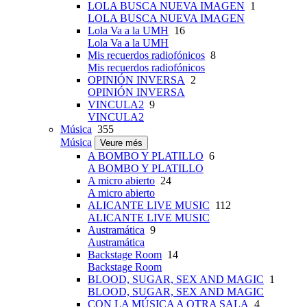
LOLA BUSCA NUEVA IMAGEN
1
LOLA BUSCA NUEVA IMAGEN
Lola Va a la UMH
16
Lola Va a la UMH
Mis recuerdos radiofónicos
8
Mis recuerdos radiofónicos
OPINIÓN INVERSA
2
OPINIÓN INVERSA
VINCULA2
9
VINCULA2
Música
355
Música
Veure més
A BOMBO Y PLATILLO
6
A BOMBO Y PLATILLO
A micro abierto
24
A micro abierto
ALICANTE LIVE MUSIC
112
ALICANTE LIVE MUSIC
Austramática
9
Austramática
Backstage Room
14
Backstage Room
BLOOD, SUGAR, SEX AND MAGIC
1
BLOOD, SUGAR, SEX AND MAGIC
CON LA MÚSICA A OTRA SALA
4