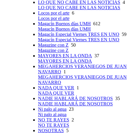
LO QUE NO CABE EN LAS NOTICIAS
4
LO QUE NO CABE EN LAS NOTICIAS
Locos por el arte
6
Locos por el arte
Magacín Buenos días UMH
612
Magacín Buenos días UMH
Magacín Especial Viernes TRES EN UNO
59
Magacín Especial Viernes TRES EN UNO
Magazine con Z
50
Magazine con Z
MAYORES EN LA ONDA
37
MAYORES EN LA ONDA
MEGAHERCIOS VERANIEGOS DE JUAN
NAVARRO
1
MEGAHERCIOS VERANIEGOS DE JUAN
NAVARRO
NADA QUE VER
1
NADA QUE VER
NADIE HABLARÁ DE NOSOTROS
35
NADIE HABLARÁ DE NOSOTROS
Ni palo al agua
23
Ni palo al agua
NO TE RAYES
2
NO TE RAYES
NOSOTRAS
5