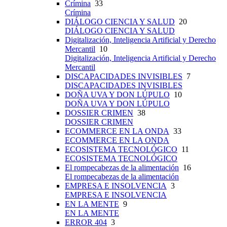
Crímina
33
Crímina
DIÁLOGO CIENCIA Y SALUD
20
DIÁLOGO CIENCIA Y SALUD
Digitalización, Inteligencia Artificial y Derecho
Mercantil
10
Digitalización, Inteligencia Artificial y Derecho
Mercantil
DISCAPACIDADES INVISIBLES
7
DISCAPACIDADES INVISIBLES
DOÑA UVA Y DON LÚPULO
10
DOÑA UVA Y DON LÚPULO
DOSSIER CRIMEN
38
DOSSIER CRIMEN
ECOMMERCE EN LA ONDA
33
ECOMMERCE EN LA ONDA
ECOSISTEMA TECNOLÓGICO
11
ECOSISTEMA TECNOLÓGICO
El rompecabezas de la alimentación
16
El rompecabezas de la alimentación
EMPRESA E INSOLVENCIA
3
EMPRESA E INSOLVENCIA
EN LA MENTE
9
EN LA MENTE
ERROR 404
3