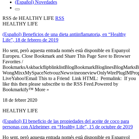
(Español) Novedades
RSS de HEALTHY LIFE
RSS
HEALTHY LIFE
(Español) Beneficios de una dieta antiinflamatoria, en “Healthy
Life”, 18 de febrero de 2019
Ho sent, però aquesta entrada només està disponible en Espanyol
Europeu. Close Bookmark and Share This Page Save to Browser
Favorites /
BookmarksAskbackflipblinklistBlogBookmarkBloglinesBlogMarksB
WongMixxMySpaceNetvouzNewsvineoneviewOnlyWirePlugIMPropell
LiveYahoo!Email This to a Friend Link HTML: Permalink: If you
like this then please subscribe to the RSS Feed.Powered by
Bookmarkify™ More »
18 de febrer 2020
HEALTHY LIFE
(Español) El beneficio de las propiedades del aceite de coco para
personas con Alzheimer, en “Healthy Life”, 15 de octubre de 2019
Ho sent, però aquesta entrada només està disponible en Espanyol