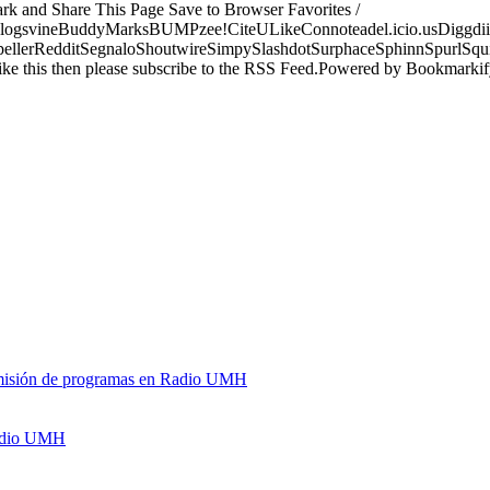
ark and Share This Page Save to Browser Favorites /
logsvineBuddyMarksBUMPzee!CiteULikeConnoteadel.icio.usDiggdii
erRedditSegnaloShoutwireSimpySlashdotSurphaceSphinnSpurlSqu
ke this then please subscribe to the RSS Feed.Powered by Bookmark
y emisión de programas en Radio UMH
Radio UMH