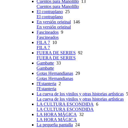
Cuentos para Manolillo
13
Cuentos para Manolillo
El contraplano
25
El contraplano
En versión original
146
En versión original
Fascineados
9
Fascineados
FILA 7
10
FILA 7
FUERA DE SERIES
92
FUERA DE SERIES
Gambatte
33
Gambatte
Gotas Hernandianas
29
Gotas Hernandianas
l'Estanteria
2
l'Estanteria
La cueva de los vinilos y otras historias artísticas
5
La cueva de los vinilos y otras historias artísticas
LA CULTURA ESCONDIDA
6
LA CULTURA ESCONDIDA
LA HORA MÁGICA
32
LA HORA MÁGICA
La pequeña pantalla
24