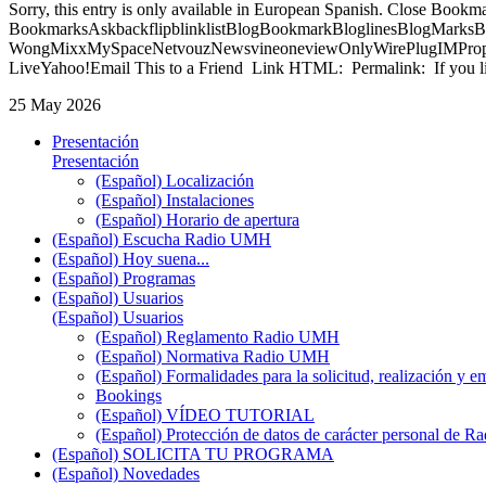
Sorry, this entry is only available in European Spanish. Close Bookm
BookmarksAskbackflipblinklistBlogBookmarkBloglinesBlogMarksB
WongMixxMySpaceNetvouzNewsvineoneviewOnlyWirePlugIMPropell
LiveYahoo!Email This to a Friend Link HTML: Permalink: If you li
25 May 2026
Presentación
Presentación
(Español) Localización
(Español) Instalaciones
(Español) Horario de apertura
(Español) Escucha Radio UMH
(Español) Hoy suena...
(Español) Programas
(Español) Usuarios
(Español) Usuarios
(Español) Reglamento Radio UMH
(Español) Normativa Radio UMH
(Español) Formalidades para la solicitud, realización 
Bookings
(Español) VÍDEO TUTORIAL
(Español) Protección de datos de carácter personal de 
(Español) SOLICITA TU PROGRAMA
(Español) Novedades