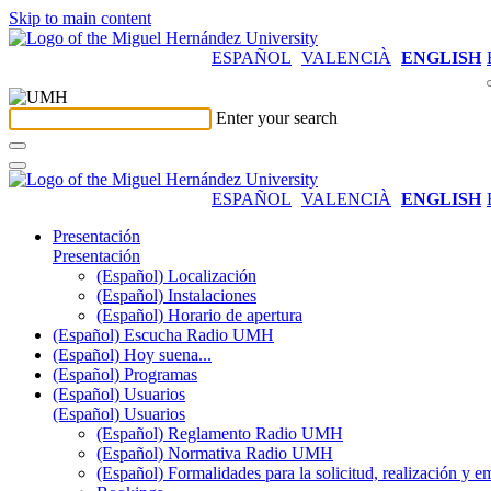
Skip to main content
ESPAÑOL
VALENCIÀ
ENGLISH
Enter your search
ESPAÑOL
VALENCIÀ
ENGLISH
Presentación
Presentación
(Español) Localización
(Español) Instalaciones
(Español) Horario de apertura
(Español) Escucha Radio UMH
(Español) Hoy suena...
(Español) Programas
(Español) Usuarios
(Español) Usuarios
(Español) Reglamento Radio UMH
(Español) Normativa Radio UMH
(Español) Formalidades para la solicitud, realización 