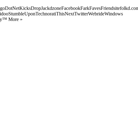
goDotNetKicksDropJackdzoneFacebookFarkFavesFriendsitefolkd.com
idooStumbleUponTechnoratiThisNextTwitterWebrideWindows
ify™ More »