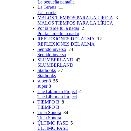
La pequeña pantalla
La Terreta
11
La Terreta
MALOS TIEMPOS PARA LA LÍRICA
3
MALOS TIEMPOS PARA LA LÍRICA
Por la tarde fui a nadar
2
Por la tarde fui a nadar
REFLEXIONES DEL ALMA
12
REFLEXIONES DEL ALMA
Sentido inverso
74
Sentido inverso
SLUMBERLAND
42
SLUMBERLAND
Starbooks
37
Starbooks
super 8
55
super 8
The Librarian Project
4
The Librarian Project
TIEMPO B
8
TIEMPO B
Tinta Sonora
34
Tinta Sonora
ÚLTIMO PASE
5
ÚLTIMO PASE