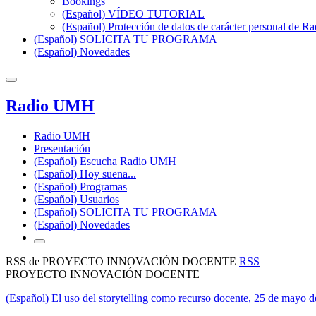
Bookings
(Español) VÍDEO TUTORIAL
(Español) Protección de datos de carácter personal de 
(Español) SOLICITA TU PROGRAMA
(Español) Novedades
Radio UMH
Radio UMH
Presentación
(Español) Escucha Radio UMH
(Español) Hoy suena...
(Español) Programas
(Español) Usuarios
(Español) SOLICITA TU PROGRAMA
(Español) Novedades
RSS de PROYECTO INNOVACIÓN DOCENTE
RSS
PROYECTO INNOVACIÓN DOCENTE
(Español) El uso del storytelling como recurso docente, 25 de mayo 