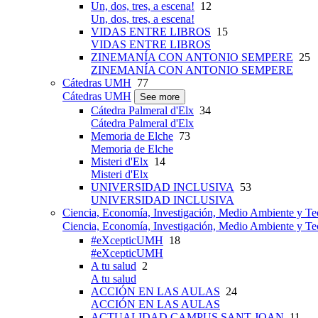
Un, dos, tres, a escena!
12
Un, dos, tres, a escena!
VIDAS ENTRE LIBROS
15
VIDAS ENTRE LIBROS
ZINEMANÍA CON ANTONIO SEMPERE
25
ZINEMANÍA CON ANTONIO SEMPERE
Cátedras UMH
77
Cátedras UMH
See more
Cátedra Palmeral d'Elx
34
Cátedra Palmeral d'Elx
Memoria de Elche
73
Memoria de Elche
Misteri d'Elx
14
Misteri d'Elx
UNIVERSIDAD INCLUSIVA
53
UNIVERSIDAD INCLUSIVA
Ciencia, Economía, Investigación, Medio Ambiente y Te
Ciencia, Economía, Investigación, Medio Ambiente y Te
#eXcepticUMH
18
#eXcepticUMH
A tu salud
2
A tu salud
ACCIÓN EN LAS AULAS
24
ACCIÓN EN LAS AULAS
ACTUALIDAD CAMPUS SANT JOAN
11