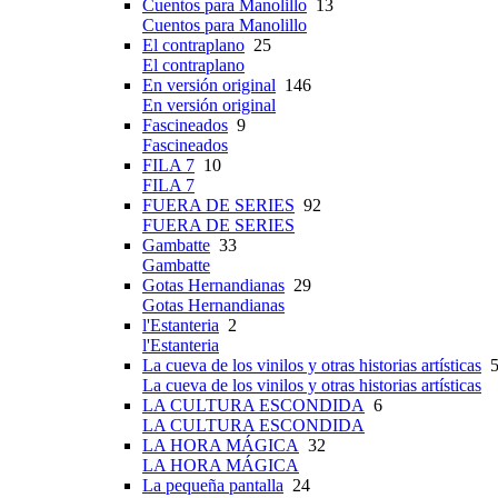
Cuentos para Manolillo
13
Cuentos para Manolillo
El contraplano
25
El contraplano
En versión original
146
En versión original
Fascineados
9
Fascineados
FILA 7
10
FILA 7
FUERA DE SERIES
92
FUERA DE SERIES
Gambatte
33
Gambatte
Gotas Hernandianas
29
Gotas Hernandianas
l'Estanteria
2
l'Estanteria
La cueva de los vinilos y otras historias artísticas
5
La cueva de los vinilos y otras historias artísticas
LA CULTURA ESCONDIDA
6
LA CULTURA ESCONDIDA
LA HORA MÁGICA
32
LA HORA MÁGICA
La pequeña pantalla
24