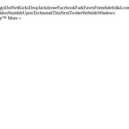
goDotNetKicksDropJackdzoneFacebookFarkFavesFriendsitefolkd.com
idooStumbleUponTechnoratiThisNextTwitterWebrideWindows
ify™ More »