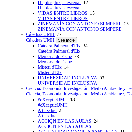
Un, dos, tres, a escena!
12
Un, dos, tres, a escena!
VIDAS ENTRE LIBROS
15
VIDAS ENTRE LIBROS
ZINEMANÍA CON ANTONIO SEMPERE
25
ZINEMANÍA CON ANTONIO SEMPERE
Cátedras UMH
77
Cátedras UMH
See more
Cátedra Palmeral d'Elx
34
Cátedra Palmeral d'Elx
Memoria de Elche
73
Memoria de Elche
Misteri d'Elx
14
Misteri d'Elx
UNIVERSIDAD INCLUSIVA
53
UNIVERSIDAD INCLUSIVA
Ciencia, Economía, Investigación, Medio Ambiente y Te
Ciencia, Economía, Investigación, Medio Ambiente y Te
#eXcepticUMH
18
#eXcepticUMH
A tu salud
2
A tu salud
ACCIÓN EN LAS AULAS
24
ACCIÓN EN LAS AULAS
ACTUALIDAD CAMPUS SANT JOAN
11