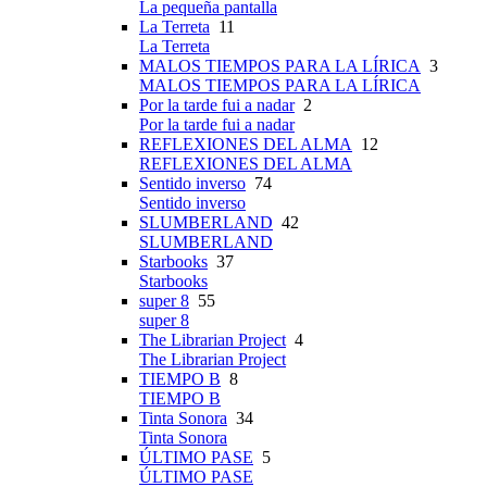
La pequeña pantalla
La Terreta
11
La Terreta
MALOS TIEMPOS PARA LA LÍRICA
3
MALOS TIEMPOS PARA LA LÍRICA
Por la tarde fui a nadar
2
Por la tarde fui a nadar
REFLEXIONES DEL ALMA
12
REFLEXIONES DEL ALMA
Sentido inverso
74
Sentido inverso
SLUMBERLAND
42
SLUMBERLAND
Starbooks
37
Starbooks
super 8
55
super 8
The Librarian Project
4
The Librarian Project
TIEMPO B
8
TIEMPO B
Tinta Sonora
34
Tinta Sonora
ÚLTIMO PASE
5
ÚLTIMO PASE