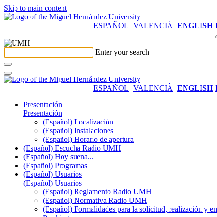
Skip to main content
ESPAÑOL
VALENCIÀ
ENGLISH
Enter your search
ESPAÑOL
VALENCIÀ
ENGLISH
Presentación
Presentación
(Español) Localización
(Español) Instalaciones
(Español) Horario de apertura
(Español) Escucha Radio UMH
(Español) Hoy suena...
(Español) Programas
(Español) Usuarios
(Español) Usuarios
(Español) Reglamento Radio UMH
(Español) Normativa Radio UMH
(Español) Formalidades para la solicitud, realización 