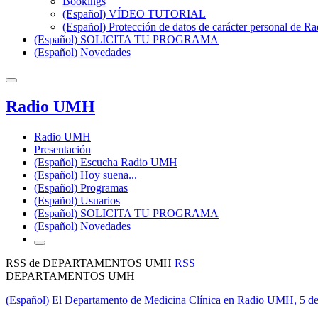
Bookings
(Español) VÍDEO TUTORIAL
(Español) Protección de datos de carácter personal de 
(Español) SOLICITA TU PROGRAMA
(Español) Novedades
Radio UMH
Radio UMH
Presentación
(Español) Escucha Radio UMH
(Español) Hoy suena...
(Español) Programas
(Español) Usuarios
(Español) SOLICITA TU PROGRAMA
(Español) Novedades
RSS de DEPARTAMENTOS UMH
RSS
DEPARTAMENTOS UMH
(Español) El Departamento de Medicina Clínica en Radio UMH, 5 de