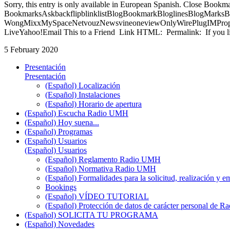
Sorry, this entry is only available in European Spanish. Close Bookm
BookmarksAskbackflipblinklistBlogBookmarkBloglinesBlogMarksB
WongMixxMySpaceNetvouzNewsvineoneviewOnlyWirePlugIMPropell
LiveYahoo!Email This to a Friend Link HTML: Permalink: If you li
5 February 2020
Presentación
Presentación
(Español) Localización
(Español) Instalaciones
(Español) Horario de apertura
(Español) Escucha Radio UMH
(Español) Hoy suena...
(Español) Programas
(Español) Usuarios
(Español) Usuarios
(Español) Reglamento Radio UMH
(Español) Normativa Radio UMH
(Español) Formalidades para la solicitud, realización 
Bookings
(Español) VÍDEO TUTORIAL
(Español) Protección de datos de carácter personal de 
(Español) SOLICITA TU PROGRAMA
(Español) Novedades