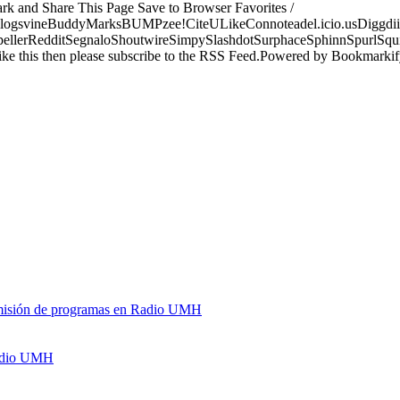
ark and Share This Page Save to Browser Favorites /
logsvineBuddyMarksBUMPzee!CiteULikeConnoteadel.icio.usDiggdii
erRedditSegnaloShoutwireSimpySlashdotSurphaceSphinnSpurlSqu
ke this then please subscribe to the RSS Feed.Powered by Bookmark
y emisión de programas en Radio UMH
Radio UMH