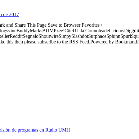
ro de 2017
ark and Share This Page Save to Browser Favorites /
logsvineBuddyMarksBUMPzee!CiteULikeConnoteadel.icio.usDiggdii
erRedditSegnaloShoutwireSimpySlashdotSurphaceSphinnSpurlSqu
ke this then please subscribe to the RSS Feed.Powered by Bookmark
y emisión de programas en Radio UMH