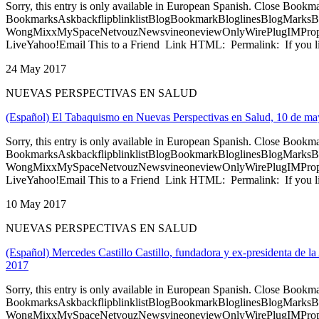
Sorry, this entry is only available in European Spanish. Close Bookm
BookmarksAskbackflipblinklistBlogBookmarkBloglinesBlogMarksB
WongMixxMySpaceNetvouzNewsvineoneviewOnlyWirePlugIMPropell
LiveYahoo!Email This to a Friend Link HTML: Permalink: If you li
24 May 2017
NUEVAS PERSPECTIVAS EN SALUD
(Español) El Tabaquismo en Nuevas Perspectivas en Salud, 10 de m
Sorry, this entry is only available in European Spanish. Close Bookm
BookmarksAskbackflipblinklistBlogBookmarkBloglinesBlogMarksB
WongMixxMySpaceNetvouzNewsvineoneviewOnlyWirePlugIMPropell
LiveYahoo!Email This to a Friend Link HTML: Permalink: If you li
10 May 2017
NUEVAS PERSPECTIVAS EN SALUD
(Español) Mercedes Castillo Castillo, fundadora y ex-presidenta de l
2017
Sorry, this entry is only available in European Spanish. Close Bookm
BookmarksAskbackflipblinklistBlogBookmarkBloglinesBlogMarksB
WongMixxMySpaceNetvouzNewsvineoneviewOnlyWirePlugIMPropell