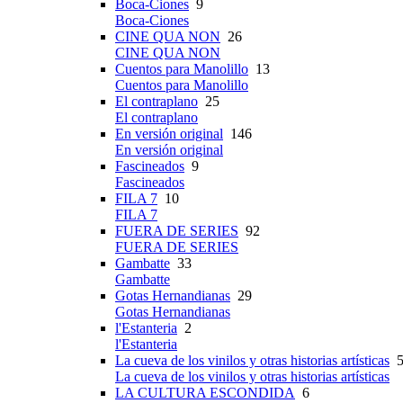
Boca-Ciones
9
Boca-Ciones
CINE QUA NON
26
CINE QUA NON
Cuentos para Manolillo
13
Cuentos para Manolillo
El contraplano
25
El contraplano
En versión original
146
En versión original
Fascineados
9
Fascineados
FILA 7
10
FILA 7
FUERA DE SERIES
92
FUERA DE SERIES
Gambatte
33
Gambatte
Gotas Hernandianas
29
Gotas Hernandianas
l'Estanteria
2
l'Estanteria
La cueva de los vinilos y otras historias artísticas
5
La cueva de los vinilos y otras historias artísticas
LA CULTURA ESCONDIDA
6