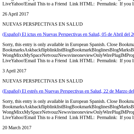
LiveYahoo!Email This to a Friend Link HTML: Permalink: If you li
26 April 2017
NUEVAS PERSPECTIVAS EN SALUD
(Español) El ictus en Nuevas Perspectivas en Salud, 05 de Abril del 
Sorry, this entry is only available in European Spanish. Close Bookm
BookmarksAskbackflipblinklistBlogBookmarkBloglinesBlogMarksB
WongMixxMySpaceNetvouzNewsvineoneviewOnlyWirePlugIMPropell
LiveYahoo!Email This to a Friend Link HTML: Permalink: If you li
3 April 2017
NUEVAS PERSPECTIVAS EN SALUD
(Español) El estrés en Nuevas Perspectivas en Salud, 22 de Marzo de
Sorry, this entry is only available in European Spanish. Close Bookm
BookmarksAskbackflipblinklistBlogBookmarkBloglinesBlogMarksB
WongMixxMySpaceNetvouzNewsvineoneviewOnlyWirePlugIMPropell
LiveYahoo!Email This to a Friend Link HTML: Permalink: If you li
20 March 2017