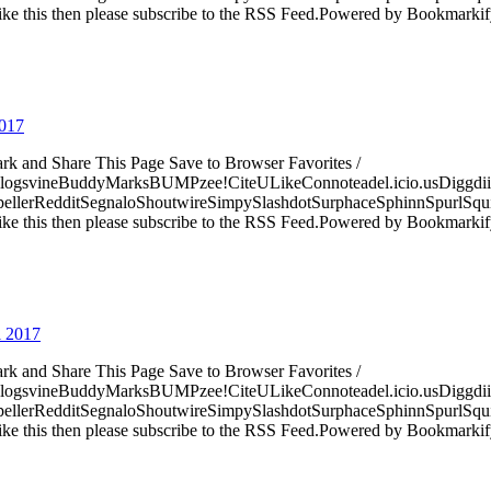
ke this then please subscribe to the RSS Feed.Powered by Bookmark
2017
ark and Share This Page Save to Browser Favorites /
logsvineBuddyMarksBUMPzee!CiteULikeConnoteadel.icio.usDiggdii
erRedditSegnaloShoutwireSimpySlashdotSurphaceSphinnSpurlSqu
ke this then please subscribe to the RSS Feed.Powered by Bookmark
l 2017
ark and Share This Page Save to Browser Favorites /
logsvineBuddyMarksBUMPzee!CiteULikeConnoteadel.icio.usDiggdii
erRedditSegnaloShoutwireSimpySlashdotSurphaceSphinnSpurlSqu
ke this then please subscribe to the RSS Feed.Powered by Bookmark