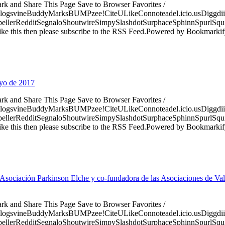
ark and Share This Page Save to Browser Favorites /
logsvineBuddyMarksBUMPzee!CiteULikeConnoteadel.icio.usDiggdii
erRedditSegnaloShoutwireSimpySlashdotSurphaceSphinnSpurlSqu
ke this then please subscribe to the RSS Feed.Powered by Bookmark
ayo de 2017
ark and Share This Page Save to Browser Favorites /
logsvineBuddyMarksBUMPzee!CiteULikeConnoteadel.icio.usDiggdii
erRedditSegnaloShoutwireSimpySlashdotSurphaceSphinnSpurlSqu
ke this then please subscribe to the RSS Feed.Powered by Bookmark
a Asociación Parkinson Elche y co-fundadora de las Asociaciones de Val
ark and Share This Page Save to Browser Favorites /
logsvineBuddyMarksBUMPzee!CiteULikeConnoteadel.icio.usDiggdii
erRedditSegnaloShoutwireSimpySlashdotSurphaceSphinnSpurlSqu