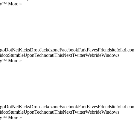
ify™ More »
goDotNetKicksDropJackdzoneFacebookFarkFavesFriendsitefolkd.com
idooStumbleUponTechnoratiThisNextTwitterWebrideWindows
ify™ More »
goDotNetKicksDropJackdzoneFacebookFarkFavesFriendsitefolkd.com
idooStumbleUponTechnoratiThisNextTwitterWebrideWindows
ify™ More »