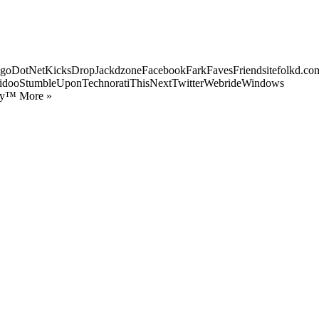
goDotNetKicksDropJackdzoneFacebookFarkFavesFriendsitefolkd.com
idooStumbleUponTechnoratiThisNextTwitterWebrideWindows
ify™ More »