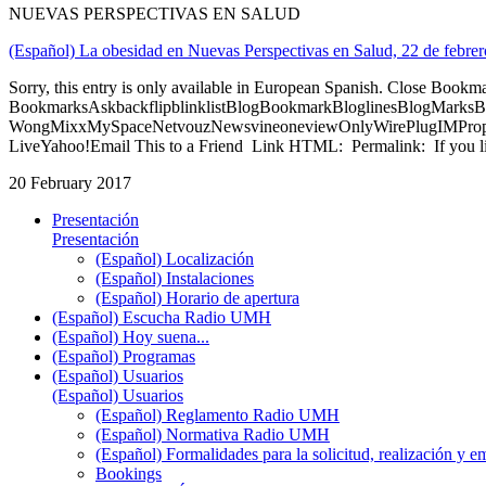
NUEVAS PERSPECTIVAS EN SALUD
(Español) La obesidad en Nuevas Perspectivas en Salud, 22 de febre
Sorry, this entry is only available in European Spanish. Close Bookm
BookmarksAskbackflipblinklistBlogBookmarkBloglinesBlogMarksB
WongMixxMySpaceNetvouzNewsvineoneviewOnlyWirePlugIMPropell
LiveYahoo!Email This to a Friend Link HTML: Permalink: If you li
20 February 2017
Presentación
Presentación
(Español) Localización
(Español) Instalaciones
(Español) Horario de apertura
(Español) Escucha Radio UMH
(Español) Hoy suena...
(Español) Programas
(Español) Usuarios
(Español) Usuarios
(Español) Reglamento Radio UMH
(Español) Normativa Radio UMH
(Español) Formalidades para la solicitud, realización 
Bookings