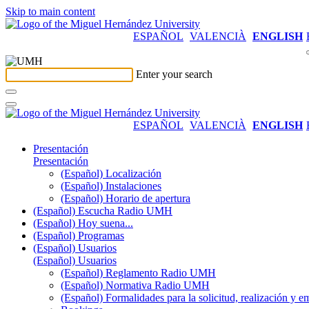
Skip to main content
ESPAÑOL
VALENCIÀ
ENGLISH
Enter your search
ESPAÑOL
VALENCIÀ
ENGLISH
Presentación
Presentación
(Español) Localización
(Español) Instalaciones
(Español) Horario de apertura
(Español) Escucha Radio UMH
(Español) Hoy suena...
(Español) Programas
(Español) Usuarios
(Español) Usuarios
(Español) Reglamento Radio UMH
(Español) Normativa Radio UMH
(Español) Formalidades para la solicitud, realización 