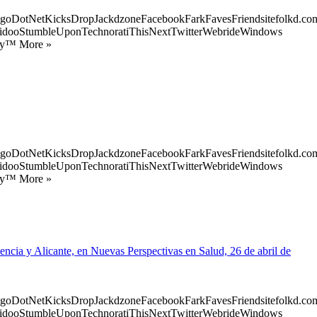
goDotNetKicksDropJackdzoneFacebookFarkFavesFriendsitefolkd.com
idooStumbleUponTechnoratiThisNextTwitterWebrideWindows
ify™ More »
goDotNetKicksDropJackdzoneFacebookFarkFavesFriendsitefolkd.com
idooStumbleUponTechnoratiThisNextTwitterWebrideWindows
ify™ More »
encia y Alicante, en Nuevas Perspectivas en Salud, 26 de abril de
goDotNetKicksDropJackdzoneFacebookFarkFavesFriendsitefolkd.com
idooStumbleUponTechnoratiThisNextTwitterWebrideWindows