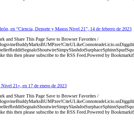
eleón, en “Ciencia, Deporte y Magos Nivel 21”, 14 de febrero de 2023
ark and Share This Page Save to Browser Favorites /
logsvineBuddyMarksBUMPzee!CiteULikeConnoteadel.icio.usDiggdii
erRedditSegnaloShoutwireSimpySlashdotSurphaceSphinnSpurlSqu
ke this then please subscribe to the RSS Feed.Powered by Bookmark
 Nivel 21», en 17 de enero de 2023
ark and Share This Page Save to Browser Favorites /
logsvineBuddyMarksBUMPzee!CiteULikeConnoteadel.icio.usDiggdii
erRedditSegnaloShoutwireSimpySlashdotSurphaceSphinnSpurlSqu
ke this then please subscribe to the RSS Feed.Powered by Bookmark