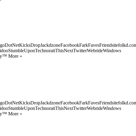
goDotNetKicksDropJackdzoneFacebookFarkFavesFriendsitefolkd.com
idooStumbleUponTechnoratiThisNextTwitterWebrideWindows
ify™ More »
goDotNetKicksDropJackdzoneFacebookFarkFavesFriendsitefolkd.com
idooStumbleUponTechnoratiThisNextTwitterWebrideWindows
ify™ More »