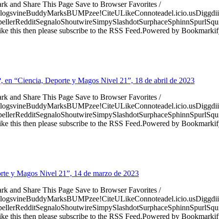
ark and Share This Page Save to Browser Favorites /
logsvineBuddyMarksBUMPzee!CiteULikeConnoteadel.icio.usDiggdii
erRedditSegnaloShoutwireSimpySlashdotSurphaceSphinnSpurlSqu
ke this then please subscribe to the RSS Feed.Powered by Bookmark
en “Ciencia, Deporte y Magos Nivel 21”, 18 de abril de 2023
ark and Share This Page Save to Browser Favorites /
logsvineBuddyMarksBUMPzee!CiteULikeConnoteadel.icio.usDiggdii
erRedditSegnaloShoutwireSimpySlashdotSurphaceSphinnSpurlSqu
ke this then please subscribe to the RSS Feed.Powered by Bookmark
orte y Magos Nivel 21”, 14 de marzo de 2023
ark and Share This Page Save to Browser Favorites /
logsvineBuddyMarksBUMPzee!CiteULikeConnoteadel.icio.usDiggdii
erRedditSegnaloShoutwireSimpySlashdotSurphaceSphinnSpurlSqu
ke this then please subscribe to the RSS Feed.Powered by Bookmark