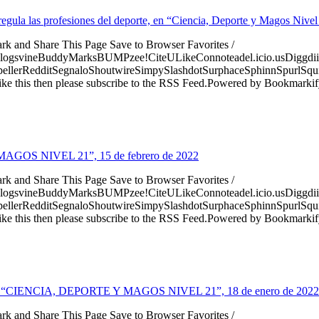
regula las profesiones del deporte, en “Ciencia, Deporte y Magos Nivel
ark and Share This Page Save to Browser Favorites /
logsvineBuddyMarksBUMPzee!CiteULikeConnoteadel.icio.usDiggdii
erRedditSegnaloShoutwireSimpySlashdotSurphaceSphinnSpurlSqu
ke this then please subscribe to the RSS Feed.Powered by Bookmark
 MAGOS NIVEL 21”, 15 de febrero de 2022
ark and Share This Page Save to Browser Favorites /
logsvineBuddyMarksBUMPzee!CiteULikeConnoteadel.icio.usDiggdii
erRedditSegnaloShoutwireSimpySlashdotSurphaceSphinnSpurlSqu
ke this then please subscribe to the RSS Feed.Powered by Bookmark
entes, en “CIENCIA, DEPORTE Y MAGOS NIVEL 21”, 18 de enero de 2022
ark and Share This Page Save to Browser Favorites /