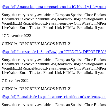
(Español) Arranca la quinta temporada con los IG Nobel y la ley que 
Sorry, this entry is only available in European Spanish. Close Bookm
BookmarksAskbackflipblinklistBlogBookmarkBloglinesBlogMarksB
WongMixxMySpaceNetvouzNewsvineoneviewOnlyWirePlugIMPropell
LiveYahoo!Email This to a Friend Link HTML: Permalink: If you li
17 November 2022
CIENCIA, DEPORTE Y MAGOS NIVEL 21
(Español) La resaca de la SuperBowl, en “CIENCIA, DEPORTE Y
Sorry, this entry is only available in European Spanish. Close Bookm
BookmarksAskbackflipblinklistBlogBookmarkBloglinesBlogMarksB
WongMixxMySpaceNetvouzNewsvineoneviewOnlyWirePlugIMPropell
LiveYahoo!Email This to a Friend Link HTML: Permalink: If you li
7 December 2022
CIENCIA, DEPORTE Y MAGOS NIVEL 21
(Español) El análisis de las publicaciones científicas más reci
Sorry, this entry is only available in European Spanish. Close Bookm