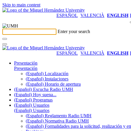
Skip to main content
ESPAÑOL
VALENCIÀ
ENGLISH
Enter your search
ESPAÑOL
VALENCIÀ
ENGLISH
Presentación
Presentación
(Español) Localización
(Español) Instalaciones
(Español) Horario de apertura
(Español) Escucha Radio UMH
(Español) Hoy suena...
(Español) Programas
(Español) Usuarios
(Español) Usuarios
(Español) Reglamento Radio UMH
(Español) Normativa Radio UMH
(Español) Formalidades para la solicitud, realización 