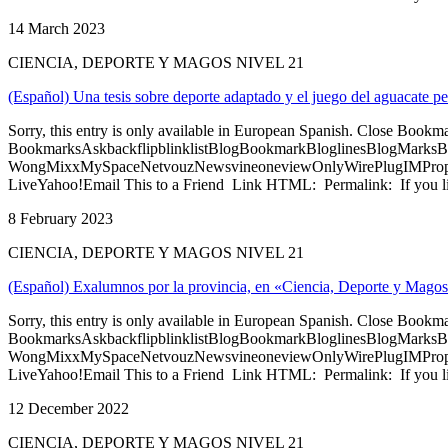
14 March 2023
CIENCIA, DEPORTE Y MAGOS NIVEL 21
(Español) Una tesis sobre deporte adaptado y el juego del aguacate p
Sorry, this entry is only available in European Spanish. Close Bookm
BookmarksAskbackflipblinklistBlogBookmarkBloglinesBlogMarksB
WongMixxMySpaceNetvouzNewsvineoneviewOnlyWirePlugIMPropell
LiveYahoo!Email This to a Friend Link HTML: Permalink: If you li
8 February 2023
CIENCIA, DEPORTE Y MAGOS NIVEL 21
(Español) Exalumnos por la provincia, en «Ciencia, Deporte y Magos
Sorry, this entry is only available in European Spanish. Close Bookm
BookmarksAskbackflipblinklistBlogBookmarkBloglinesBlogMarksB
WongMixxMySpaceNetvouzNewsvineoneviewOnlyWirePlugIMPropell
LiveYahoo!Email This to a Friend Link HTML: Permalink: If you li
12 December 2022
CIENCIA, DEPORTE Y MAGOS NIVEL 21