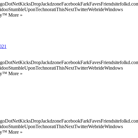
goDotNetKicksDropJackdzoneFacebookFarkFavesFriendsitefolkd.com
idooStumbleUponTechnoratiThisNextTwitterWebrideWindows
ify™ More »
2021
goDotNetKicksDropJackdzoneFacebookFarkFavesFriendsitefolkd.com
idooStumbleUponTechnoratiThisNextTwitterWebrideWindows
ify™ More »
goDotNetKicksDropJackdzoneFacebookFarkFavesFriendsitefolkd.com
idooStumbleUponTechnoratiThisNextTwitterWebrideWindows
ify™ More »