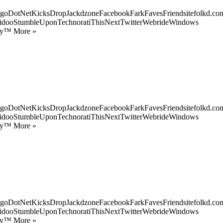
goDotNetKicksDropJackdzoneFacebookFarkFavesFriendsitefolkd.com
idooStumbleUponTechnoratiThisNextTwitterWebrideWindows
ify™ More »
goDotNetKicksDropJackdzoneFacebookFarkFavesFriendsitefolkd.com
idooStumbleUponTechnoratiThisNextTwitterWebrideWindows
ify™ More »
goDotNetKicksDropJackdzoneFacebookFarkFavesFriendsitefolkd.com
idooStumbleUponTechnoratiThisNextTwitterWebrideWindows
ify™ More »