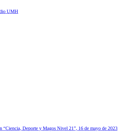
Radio UMH
, en “Ciencia, Deporte y Magos Nivel 21”, 16 de mayo de 2023