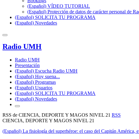
Bookings
(Español) VÍDEO TUTORIAL
(Español) Protección de datos de carácter personal de 
(Español) SOLICITA TU PROGRAMA
(Español) Novedades
Radio UMH
Radio UMH
Presentación
(Español) Escucha Radio UMH
(Español) Hoy suena...
(Español) Programas
(Español) Usuarios
(Español) SOLICITA TU PROGRAMA
(Español) Novedades
RSS de CIENCIA, DEPORTE Y MAGOS NIVEL 21
RSS
CIENCIA, DEPORTE Y MAGOS NIVEL 21
(Español) La fisiología del superhéroe: el caso del Capitán América