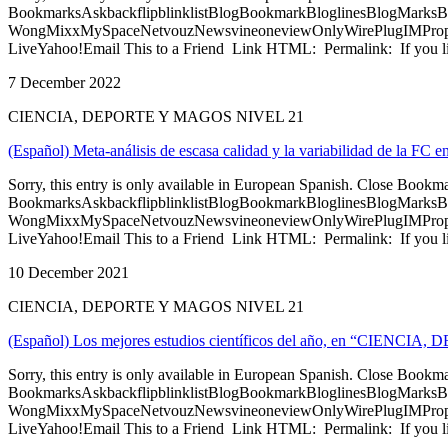
BookmarksAskbackflipblinklistBlogBookmarkBloglinesBlogMarksB
WongMixxMySpaceNetvouzNewsvineoneviewOnlyWirePlugIMPropell
LiveYahoo!Email This to a Friend Link HTML: Permalink: If you li
7 December 2022
CIENCIA, DEPORTE Y MAGOS NIVEL 21
(Español) Meta-análisis de escasa calidad y la variabilidad de la FC 
Sorry, this entry is only available in European Spanish. Close Bookm
BookmarksAskbackflipblinklistBlogBookmarkBloglinesBlogMarksB
WongMixxMySpaceNetvouzNewsvineoneviewOnlyWirePlugIMPropell
LiveYahoo!Email This to a Friend Link HTML: Permalink: If you li
10 December 2021
CIENCIA, DEPORTE Y MAGOS NIVEL 21
(Español) Los mejores estudios científicos del año, en “CIENC
Sorry, this entry is only available in European Spanish. Close Bookm
BookmarksAskbackflipblinklistBlogBookmarkBloglinesBlogMarksB
WongMixxMySpaceNetvouzNewsvineoneviewOnlyWirePlugIMPropell
LiveYahoo!Email This to a Friend Link HTML: Permalink: If you li