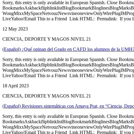
Sorry, this entry is only available in European Spanish. Close Bookm
BookmarksAskbackflipblinklistBlogBookmarkBloglinesBlogMarksB
WongMixxMySpaceNetvouzNewsvineoneviewOnlyWirePlugIMPropell
LiveYahoo!Email This to a Friend Link HTML: Permalink: If you li
12 May 2023
CIENCIA, DEPORTE Y MAGOS NIVEL 21
(Español) ¿Qué opinan del Grado en CAFD los alumnos de la UMH?, 
Sorry, this entry is only available in European Spanish. Close Bookm
BookmarksAskbackflipblinklistBlogBookmarkBloglinesBlogMarksB
WongMixxMySpaceNetvouzNewsvineoneviewOnlyWirePlugIMPropell
LiveYahoo!Email This to a Friend Link HTML: Permalink: If you li
18 April 2023
CIENCIA, DEPORTE Y MAGOS NIVEL 21
(Español) Revisiones sistemáticas con Amaya Prat, en “Ciencia, Dep
Sorry, this entry is only available in European Spanish. Close Bookm
BookmarksAskbackflipblinklistBlogBookmarkBloglinesBlogMarksB
WongMixxMySpaceNetvouzNewsvineoneviewOnlyWirePlugIMPropell
LiveYahoo!Email This to a Friend Link HTML: Permalink: If you li