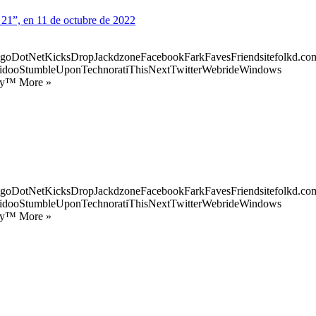
 21”, en 11 de octubre de 2022
goDotNetKicksDropJackdzoneFacebookFarkFavesFriendsitefolkd.com
idooStumbleUponTechnoratiThisNextTwitterWebrideWindows
ify™ More »
goDotNetKicksDropJackdzoneFacebookFarkFavesFriendsitefolkd.com
idooStumbleUponTechnoratiThisNextTwitterWebrideWindows
ify™ More »