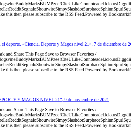
logsvineBuddyMarksBUMPzee!CiteULikeConnoteadel.icio.usDiggdii
erRedditSegnaloShoutwireSimpySlashdotSurphaceSphinnSpurlSqu
ke this then please subscribe to the RSS Feed.Powered by Bookmark
en el deporte, «Ciencia, Deporte y Magos nivel 21», 7 de diciembre de 
ark and Share This Page Save to Browser Favorites /
logsvineBuddyMarksBUMPzee!CiteULikeConnoteadel.icio.usDiggdii
erRedditSegnaloShoutwireSimpySlashdotSurphaceSphinnSpurlSqu
ke this then please subscribe to the RSS Feed.Powered by Bookmark
IA, DEPORTE Y MAGOS NIVEL 21”, 9 de noviembre de 2021
ark and Share This Page Save to Browser Favorites /
logsvineBuddyMarksBUMPzee!CiteULikeConnoteadel.icio.usDiggdii
erRedditSegnaloShoutwireSimpySlashdotSurphaceSphinnSpurlSqu
ke this then please subscribe to the RSS Feed.Powered by Bookmark