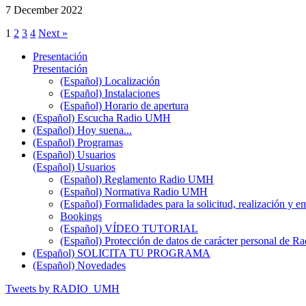
7 December 2022
1
2
3
4
Next »
Presentación
Presentación
(Español) Localización
(Español) Instalaciones
(Español) Horario de apertura
(Español) Escucha Radio UMH
(Español) Hoy suena...
(Español) Programas
(Español) Usuarios
(Español) Usuarios
(Español) Reglamento Radio UMH
(Español) Normativa Radio UMH
(Español) Formalidades para la solicitud, realización 
Bookings
(Español) VÍDEO TUTORIAL
(Español) Protección de datos de carácter personal de 
(Español) SOLICITA TU PROGRAMA
(Español) Novedades
Tweets by RADIO_UMH