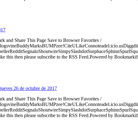
017
ark and Share This Page Save to Browser Favorites /
logsvineBuddyMarksBUMPzee!CiteULikeConnoteadel.icio.usDiggdii
erRedditSegnaloShoutwireSimpySlashdotSurphaceSphinnSpurlSqu
ke this then please subscribe to the RSS Feed.Powered by Bookmark
 jueves 26 de octubre de 2017
ark and Share This Page Save to Browser Favorites /
logsvineBuddyMarksBUMPzee!CiteULikeConnoteadel.icio.usDiggdii
erRedditSegnaloShoutwireSimpySlashdotSurphaceSphinnSpurlSqu
ke this then please subscribe to the RSS Feed.Powered by Bookmark