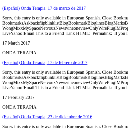
(Español) Onda Terapia, 17 de marzo de 2017
Sorry, this entry is only available in European Spanish. Close Bookm
BookmarksAskbackflipblinklistBlogBookmarkBloglinesBlogMarksB
WongMixxMySpaceNetvouzNewsvineoneviewOnlyWirePlugIMPropell
LiveYahoo!Email This to a Friend Link HTML: Permalink: If you li
17 March 2017
ONDA TERAPIA
(Español) Onda Terapia, 17 de febrero de 2017
Sorry, this entry is only available in European Spanish. Close Bookm
BookmarksAskbackflipblinklistBlogBookmarkBloglinesBlogMarksB
WongMixxMySpaceNetvouzNewsvineoneviewOnlyWirePlugIMPropell
LiveYahoo!Email This to a Friend Link HTML: Permalink: If you li
17 February 2017
ONDA TERAPIA
(Español) Onda Terapia, 23 de diciembre de 2016
Sorry, this entry is only available in European Spanish. Close Bookm