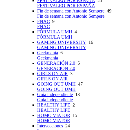
FESTIVALEO POR ESPAÑA
25
FESTIVALEO POR ESPAÑA
Fin de semana con Antonio Sempere
49
Fin de semana con Antonio Sempere
FNAC
9
FNAC
FÓRMULA UMH
4
FÓRMULA UMH
GAMING UNIVERSITY
16
GAMING UNIVERSITY
Geekmanía
6
Geekmanía
GENERACIÓN 2.0
5
GENERACIÓN 2.0
GIRLS ON AIR
3
GIRLS ON AIR
GOING OUT UMH
47
GOING OUT UMH
Guía independiente
13
Guía independiente
HEALTHY LIFE
2
HEALTHY LIFE
HOMO VIATOR
15
HOMO VIATOR
Intersecciones
24