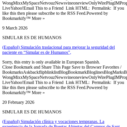
WongMixxMySpaceNetvouzNewsvineoneviewOnlyWirePlugIMPropell
LiveYahoo!Email This to a Friend Link HTML: Permalink: If you
like this then please subscribe to the RSS Feed.Powered by
Bookmarkify™ More »
9 March 2026
SIMULAR ES DE HUMANOS
(Español) Simulación traslacional para mejorar la seguridad del
paciente en “Simular es de Humanos”,
Sorry, this entry is only available in European Spanish.
Close Bookmark and Share This Page Save to Browser Favorites /
BookmarksAskbackflipblinklistBlogBookmarkBloglinesBlogMarksB
WongMixxMySpaceNetvouzNewsvineoneviewOnlyWirePlugIMPropell
LiveYahoo!Email This to a Friend Link HTML: Permalink: If you
like this then please subscribe to the RSS Feed.Powered by
Bookmarkify™ More »
20 February 2026
SIMULAR ES DE HUMANOS
(Español) Simulación clínica y vocaciones tempranas. La
experiencia de la Jornada de Puertas Abiertas del Campus de Sant