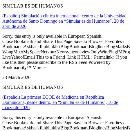
SIMULAR ES DE HUMANOS
(Español) Simulación clínica internacional: centro de la Universidad
Autónoma de Santo Domingo en “Simular es de Humanos”, 20 de
abril de 2026
Sorry, this entry is only available in European Spanish.
Close Bookmark and Share This Page Save to Browser Favorites /
BookmarksAskbackflipblinklistBlogBookmarkBloglinesBlogMarksB
WongMixxMySpaceNetvouzNewsvineoneviewOnlyWirePlugIMPropell
LiveYahoo!Email This to a Friend Link HTML: Permalink: If you
like this then please subscribe to the RSS Feed.Powered by
Bookmarkify™ More »
23 March 2026
SIMULAR ES DE HUMANOS
(Español) La primera ECOE de Medicina en República
Dominicana, desde dentro, en “Simular es de Humanos”, 16 de
marzo de 2026
Sorry, this entry is only available in European Spanish.
Close Bookmark and Share This Page Save to Browser Favorites /
BookmarksAskbackflipblinklistBlogBookmarkBloglinesBlogMarksB