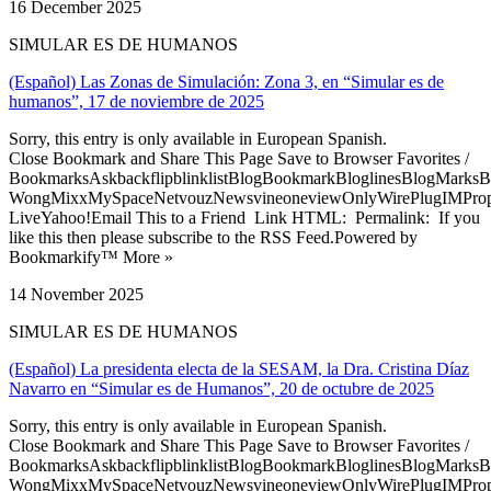
16 December 2025
SIMULAR ES DE HUMANOS
(Español) Las Zonas de Simulación: Zona 3, en “Simular es de
humanos”, 17 de noviembre de 2025
Sorry, this entry is only available in European Spanish.
Close Bookmark and Share This Page Save to Browser Favorites /
BookmarksAskbackflipblinklistBlogBookmarkBloglinesBlogMarksB
WongMixxMySpaceNetvouzNewsvineoneviewOnlyWirePlugIMPropell
LiveYahoo!Email This to a Friend Link HTML: Permalink: If you
like this then please subscribe to the RSS Feed.Powered by
Bookmarkify™ More »
14 November 2025
SIMULAR ES DE HUMANOS
(Español) La presidenta electa de la SESAM, la Dra. Cristina Díaz
Navarro en “Simular es de Humanos”, 20 de octubre de 2025
Sorry, this entry is only available in European Spanish.
Close Bookmark and Share This Page Save to Browser Favorites /
BookmarksAskbackflipblinklistBlogBookmarkBloglinesBlogMarksB
WongMixxMySpaceNetvouzNewsvineoneviewOnlyWirePlugIMPropell