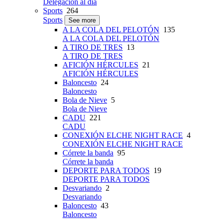
Delegación al día
Sports
264
Sports
See more
A LA COLA DEL PELOTÓN
135
A LA COLA DEL PELOTÓN
A TIRO DE TRES
13
A TIRO DE TRES
AFICIÓN HÉRCULES
21
AFICIÓN HÉRCULES
Baloncesto
24
Baloncesto
Bola de Nieve
5
Bola de Nieve
CADU
221
CADU
CONEXIÓN ELCHE NIGHT RACE
4
CONEXIÓN ELCHE NIGHT RACE
Córrete la banda
95
Córrete la banda
DEPORTE PARA TODOS
19
DEPORTE PARA TODOS
Desvariando
2
Desvariando
Baloncesto
43
Baloncesto