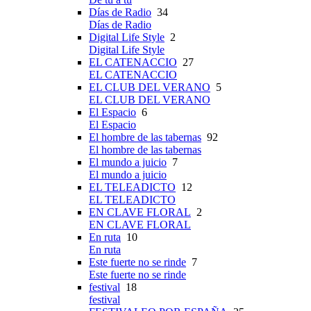
Días de Radio
34
Días de Radio
Digital Life Style
2
Digital Life Style
EL CATENACCIO
27
EL CATENACCIO
EL CLUB DEL VERANO
5
EL CLUB DEL VERANO
El Espacio
6
El Espacio
El hombre de las tabernas
92
El hombre de las tabernas
El mundo a juicio
7
El mundo a juicio
EL TELEADICTO
12
EL TELEADICTO
EN CLAVE FLORAL
2
EN CLAVE FLORAL
En ruta
10
En ruta
Este fuerte no se rinde
7
Este fuerte no se rinde
festival
18
festival