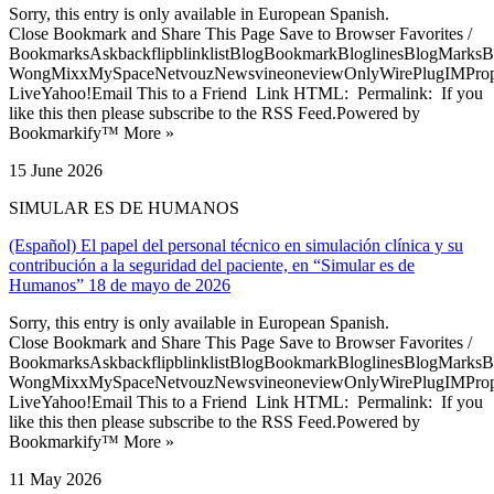
Sorry, this entry is only available in European Spanish.
Close Bookmark and Share This Page Save to Browser Favorites /
BookmarksAskbackflipblinklistBlogBookmarkBloglinesBlogMarksB
WongMixxMySpaceNetvouzNewsvineoneviewOnlyWirePlugIMPropell
LiveYahoo!Email This to a Friend Link HTML: Permalink: If you
like this then please subscribe to the RSS Feed.Powered by
Bookmarkify™ More »
15 June 2026
SIMULAR ES DE HUMANOS
(Español) El papel del personal técnico en simulación clínica y su
contribución a la seguridad del paciente, en “Simular es de
Humanos” 18 de mayo de 2026
Sorry, this entry is only available in European Spanish.
Close Bookmark and Share This Page Save to Browser Favorites /
BookmarksAskbackflipblinklistBlogBookmarkBloglinesBlogMarksB
WongMixxMySpaceNetvouzNewsvineoneviewOnlyWirePlugIMPropell
LiveYahoo!Email This to a Friend Link HTML: Permalink: If you
like this then please subscribe to the RSS Feed.Powered by
Bookmarkify™ More »
11 May 2026