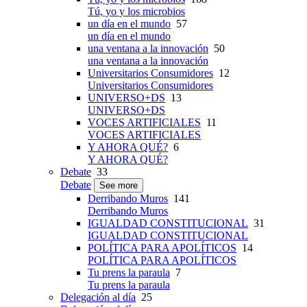
Tú, yo y los microbios
un día en el mundo
57
un día en el mundo
una ventana a la innovación
50
una ventana a la innovación
Universitarios Consumidores
12
Universitarios Consumidores
UNIVERSO+DS
13
UNIVERSO+DS
VOCES ARTIFICIALES
11
VOCES ARTIFICIALES
Y AHORA QUÉ?
6
Y AHORA QUÉ?
Debate
33
Debate
See more
Derribando Muros
141
Derribando Muros
IGUALDAD CONSTITUCIONAL
31
IGUALDAD CONSTITUCIONAL
POLÍTICA PARA APOLÍTICOS
14
POLÍTICA PARA APOLÍTICOS
Tu prens la paraula
7
Tu prens la paraula
Delegación al día
25