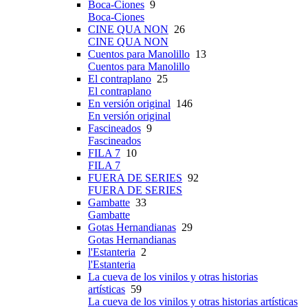
Boca-Ciones
9
Boca-Ciones
CINE QUA NON
26
CINE QUA NON
Cuentos para Manolillo
13
Cuentos para Manolillo
El contraplano
25
El contraplano
En versión original
146
En versión original
Fascineados
9
Fascineados
FILA 7
10
FILA 7
FUERA DE SERIES
92
FUERA DE SERIES
Gambatte
33
Gambatte
Gotas Hernandianas
29
Gotas Hernandianas
l'Estanteria
2
l'Estanteria
La cueva de los vinilos y otras historias
artísticas
59
La cueva de los vinilos y otras historias artísticas