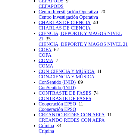
CEFAPODS
9
CEFAPODS
Centro Investigación Operativa
20
Centro Investigación Operativa
CHARLAS DE CIENCIA
40
CHARLAS DE CIENCIA
CIENCIA, DEPORTE Y MAGOS NIVEL
21
35
CIENCIA, DEPORTE Y MAGOS NIVEL 21
COFA
62
COFA
COMA
7
COMA
CON-CIENCIA Y MÚSICA
11
CON-CIENCIA Y MÚSICA
ConSentido (INID)
89
ConSentido (INID)
CONTRASTE DE FASES
74
CONTRASTE DE FASES
Cooperación EPSO
11
Cooperación EPSO
CREANDO REDES CON AEPA
11
CREANDO REDES CON AEPA
Crímina
33
Crímina