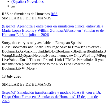
(Español) Novedades
RSS de Simular es de Humanos
RSS
SIMULAR ES DE HUMANOS
(Español) Aprendizaje entre pares en simulación clínica, entrevista a
María López Brotons y William Zornoza Alfonso, en “Simular es de
Humanos”, 13 de julio de 2026
Sorry, this entry is only available in European Spanish.
Close Bookmark and Share This Page Save to Browser Favorites /
BookmarksAskbackflipblinklistBlogBookmarkBloglinesBlogMarksB
WongMixxMySpaceNetvouzNewsvineoneviewOnlyWirePlugIMPropell
LiveYahoo!Email This to a Friend Link HTML: Permalink: If you
like this then please subscribe to the RSS Feed.Powered by
Bookmarkify™ More »
13 July 2026
SIMULAR ES DE HUMANOS
(Español) Simulación transformativa y modelo FLASH, con el Dr.
Diego Olmo Ferrer, en “Simular es de Humanos” 15 de junio de
2026