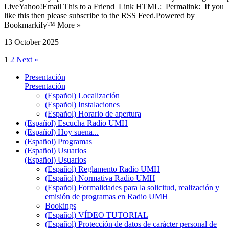
LiveYahoo!Email This to a Friend Link HTML: Permalink: If you
like this then please subscribe to the RSS Feed.Powered by
Bookmarkify™ More »
13 October 2025
1
2
Next »
Presentación
Presentación
(Español) Localización
(Español) Instalaciones
(Español) Horario de apertura
(Español) Escucha Radio UMH
(Español) Hoy suena...
(Español) Programas
(Español) Usuarios
(Español) Usuarios
(Español) Reglamento Radio UMH
(Español) Normativa Radio UMH
(Español) Formalidades para la solicitud, realización y
emisión de programas en Radio UMH
Bookings
(Español) VÍDEO TUTORIAL
(Español) Protección de datos de carácter personal de