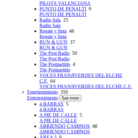
PILOTA VALENCIANA
PUNTO DE PENALTI
9
PUNTO DE PENALTI
Radio Sala
25
Radio Sala
Regate y finta
48
Regate y finta
RUN & GUN
37
RUN & GUN
The Post Radio
50
The Post Radio
The Postpartido
4
The Postpartido
VOCES FRANJIVERDES DEL ELCHE
C.F.
64
VOCES FRANJIVERDES DEL ELCHE C.F.
Entretenimiento
359
Entretenimiento
See more
4 BARRAS
5
4 BARRAS
A PIE DE CALLE
5
A PIE DE CALLE
ABRIENDO CAMINOS
88
ABRIENDO CAMINOS
ÁREA 5
9