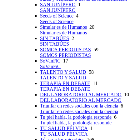
SAN JUNÍPERO
1
SAN JUNÍPERO
Seeds of Science
4
Seeds of Science
Simular es de Humanos
20
Simular es de Humanos
SIN TABÚES
2
SIN TABÚES
SOMOS PERIODISTAS
59
SOMOS PERIODISTAS
SoVanFiC
17
SoVanFiC
TALENTO Y SALUD
58
TALENTO Y SALUD
TERAPIA EN DEBATE
11
TERAPIA EN DEBATE
DEL LABORATORIO AL MERCADO
10
DEL LABORATORIO AL MERCADO
Triunfar en redes sociales con la ciencia
6
Triunfar en redes sociales con la ciencia
Tu piel habla, la podología responde
6
Tu piel habla, la podología responde
TU SALUD PÉLVICA
1
TU SALUD PÉLVICA
Tú, yo y los microbios
168