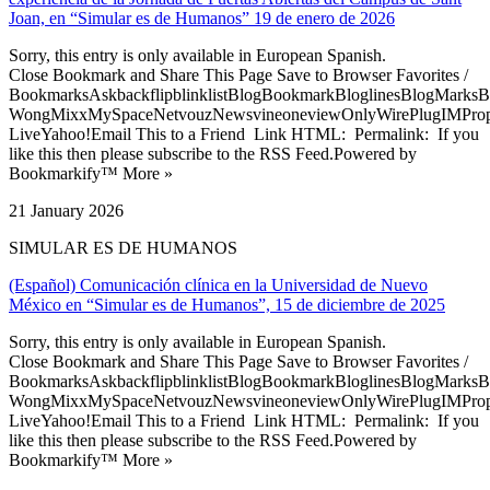
Joan, en “Simular es de Humanos” 19 de enero de 2026
Sorry, this entry is only available in European Spanish.
Close Bookmark and Share This Page Save to Browser Favorites /
BookmarksAskbackflipblinklistBlogBookmarkBloglinesBlogMarksB
WongMixxMySpaceNetvouzNewsvineoneviewOnlyWirePlugIMPropell
LiveYahoo!Email This to a Friend Link HTML: Permalink: If you
like this then please subscribe to the RSS Feed.Powered by
Bookmarkify™ More »
21 January 2026
SIMULAR ES DE HUMANOS
(Español) Comunicación clínica en la Universidad de Nuevo
México en “Simular es de Humanos”, 15 de diciembre de 2025
Sorry, this entry is only available in European Spanish.
Close Bookmark and Share This Page Save to Browser Favorites /
BookmarksAskbackflipblinklistBlogBookmarkBloglinesBlogMarksB
WongMixxMySpaceNetvouzNewsvineoneviewOnlyWirePlugIMPropell
LiveYahoo!Email This to a Friend Link HTML: Permalink: If you
like this then please subscribe to the RSS Feed.Powered by
Bookmarkify™ More »