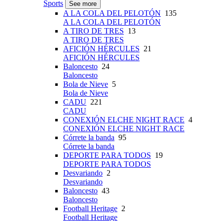
Sports
See more
A LA COLA DEL PELOTÓN
135
A LA COLA DEL PELOTÓN
A TIRO DE TRES
13
A TIRO DE TRES
AFICIÓN HÉRCULES
21
AFICIÓN HÉRCULES
Baloncesto
24
Baloncesto
Bola de Nieve
5
Bola de Nieve
CADU
221
CADU
CONEXIÓN ELCHE NIGHT RACE
4
CONEXIÓN ELCHE NIGHT RACE
Córrete la banda
95
Córrete la banda
DEPORTE PARA TODOS
19
DEPORTE PARA TODOS
Desvariando
2
Desvariando
Baloncesto
43
Baloncesto
Football Heritage
2
Football Heritage