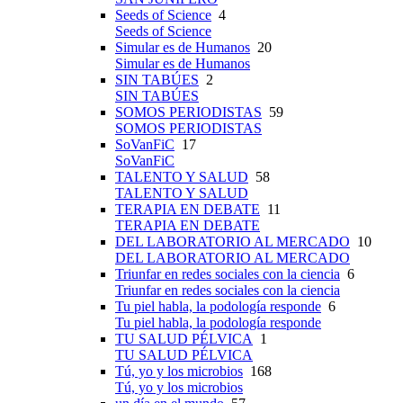
Seeds of Science
4
Seeds of Science
Simular es de Humanos
20
Simular es de Humanos
SIN TABÚES
2
SIN TABÚES
SOMOS PERIODISTAS
59
SOMOS PERIODISTAS
SoVanFiC
17
SoVanFiC
TALENTO Y SALUD
58
TALENTO Y SALUD
TERAPIA EN DEBATE
11
TERAPIA EN DEBATE
DEL LABORATORIO AL MERCADO
10
DEL LABORATORIO AL MERCADO
Triunfar en redes sociales con la ciencia
6
Triunfar en redes sociales con la ciencia
Tu piel habla, la podología responde
6
Tu piel habla, la podología responde
TU SALUD PÉLVICA
1
TU SALUD PÉLVICA
Tú, yo y los microbios
168
Tú, yo y los microbios