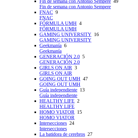
Fin de semana con Antonio Sempere
49
Fin de semana con Antonio Sempere
FNAC
9
FNAC
FÓRMULA UMH
4
FÓRMULA UMH
GAMING UNIVERSITY
16
GAMING UNIVERSITY
Geekmanía
6
Geekmanía
GENERACIÓN 2.0
5
GENERACIÓN 2.0
GIRLS ON AIR
3
GIRLS ON AIR
GOING OUT UMH
47
GOING OUT UMH
Guía independiente
13
Guía independiente
HEALTHY LIFE
2
HEALTHY LIFE
HOMO VIATOR
15
HOMO VIATOR
Intersecciones
24
Intersecciones
La batidora de cerebros
27