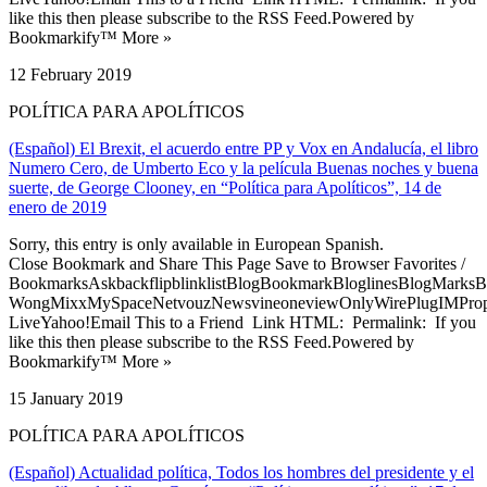
like this then please subscribe to the RSS Feed.Powered by
Bookmarkify™ More »
12 February 2019
POLÍTICA PARA APOLÍTICOS
(Español) El Brexit, el acuerdo entre PP y Vox en Andalucía, el libro
Numero Cero, de Umberto Eco y la película Buenas noches y buena
suerte, de George Clooney, en “Política para Apolíticos”, 14 de
enero de 2019
Sorry, this entry is only available in European Spanish.
Close Bookmark and Share This Page Save to Browser Favorites /
BookmarksAskbackflipblinklistBlogBookmarkBloglinesBlogMarksB
WongMixxMySpaceNetvouzNewsvineoneviewOnlyWirePlugIMPropell
LiveYahoo!Email This to a Friend Link HTML: Permalink: If you
like this then please subscribe to the RSS Feed.Powered by
Bookmarkify™ More »
15 January 2019
POLÍTICA PARA APOLÍTICOS
(Español) Actualidad política, Todos los hombres del presidente y el