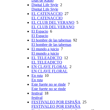
Días de Radio
Digital Life Style
2
Digital Life Style
EL CATENACCIO
27
EL CATENACCIO
EL CLUB DEL VERANO
5
EL CLUB DEL VERANO
El Espacio
6
El Espacio
El hombre de las tabernas
92
El hombre de las tabernas
El mundo a juicio
7
El mundo a juicio
EL TELEADICTO
12
EL TELEADICTO
EN CLAVE FLORAL
2
EN CLAVE FLORAL
En ruta
10
En ruta
Este fuerte no se rinde
7
Este fuerte no se rinde
festival
18
festival
FESTIVALEO POR ESPAÑA
25
FESTIVALEO POR ESPAÑA