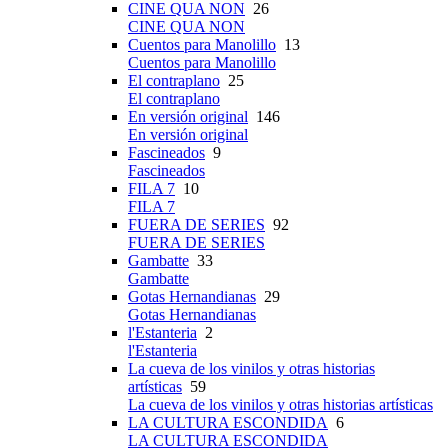
CINE QUA NON
26
CINE QUA NON
Cuentos para Manolillo
13
Cuentos para Manolillo
El contraplano
25
El contraplano
En versión original
146
En versión original
Fascineados
9
Fascineados
FILA 7
10
FILA 7
FUERA DE SERIES
92
FUERA DE SERIES
Gambatte
33
Gambatte
Gotas Hernandianas
29
Gotas Hernandianas
l'Estanteria
2
l'Estanteria
La cueva de los vinilos y otras historias
artísticas
59
La cueva de los vinilos y otras historias artísticas
LA CULTURA ESCONDIDA
6
LA CULTURA ESCONDIDA