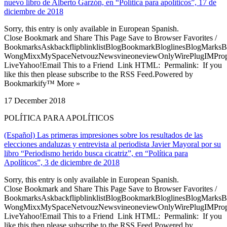
nuevo libro de Alberto Garzón, en “Política para apolíticos”, 17 de
diciembre de 2018
Sorry, this entry is only available in European Spanish.
Close Bookmark and Share This Page Save to Browser Favorites /
BookmarksAskbackflipblinklistBlogBookmarkBloglinesBlogMarksB
WongMixxMySpaceNetvouzNewsvineoneviewOnlyWirePlugIMPropell
LiveYahoo!Email This to a Friend Link HTML: Permalink: If you
like this then please subscribe to the RSS Feed.Powered by
Bookmarkify™ More »
17 December 2018
POLÍTICA PARA APOLÍTICOS
(Español) Las primeras impresiones sobre los resultados de las
elecciones andaluzas y entrevista al periodista Javier Mayoral por su
libro “Periodismo herido busca cicatriz”, en “Política para
Apolíticos”, 3 de diciembre de 2018
Sorry, this entry is only available in European Spanish.
Close Bookmark and Share This Page Save to Browser Favorites /
BookmarksAskbackflipblinklistBlogBookmarkBloglinesBlogMarksB
WongMixxMySpaceNetvouzNewsvineoneviewOnlyWirePlugIMPropell
LiveYahoo!Email This to a Friend Link HTML: Permalink: If you
like this then please subscribe to the RSS Feed.Powered by