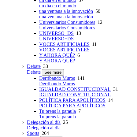
un día en el mundo
57
un día en el mundo
una ventana a la innovación
50
una ventana a la innovación
Universitarios Consumidores
12
Universitarios Consumidores
UNIVERSO+DS
13
UNIVERSO+DS
VOCES ARTIFICIALES
11
VOCES ARTIFICIALES
Y AHORA QUÉ?
6
Y AHORA QUÉ?
Debate
33
Debate
See more
Derribando Muros
141
Derribando Muros
IGUALDAD CONSTITUCIONAL
31
IGUALDAD CONSTITUCIONAL
POLÍTICA PARA APOLÍTICOS
14
POLÍTICA PARA APOLÍTICOS
Tu prens la paraula
7
Tu prens la paraula
Delegación al día
25
Delegación al día
Sports
264