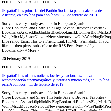
POLÍTICA PARA APOLÍTICOS
(Español) Las primarias del Partido Socialista para la alcaldía de
Alicante, en “Política para apolíticos”, 25 de febrero de 2019
Sorry, this entry is only available in European Spanish.
Close Bookmark and Share This Page Save to Browser Favorites /
BookmarksAskbackflipblinklistBlogBookmarkBloglinesBlogMarksB
WongMixxMySpaceNetvouzNewsvineoneviewOnlyWirePlugIMPropell
LiveYahoo!Email This to a Friend Link HTML: Permalink: If you
like this then please subscribe to the RSS Feed.Powered by
Bookmarkify™ More »
26 February 2019
POLÍTICA PARA APOLÍTICOS
(Español) Las últimas noticias locales y nacionales, nueva
recomendación cinematográfica y literaria y mucho más, en “Política
para Apolíticos”, 11 de febrero de 2019
Sorry, this entry is only available in European Spanish.
Close Bookmark and Share This Page Save to Browser Favorites /
BookmarksAskbackflipblinklistBlogBookmarkBloglinesBlogMarksB
WongMixxMySpaceNetvouzNewsvineoneviewOnlyWirePlugIMPropell
LiveYahoo!Email This to a Friend Link HTML: Permalink: If you