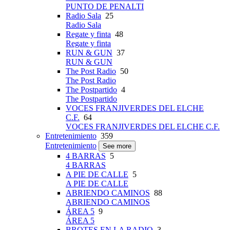
PUNTO DE PENALTI
Radio Sala
25
Radio Sala
Regate y finta
48
Regate y finta
RUN & GUN
37
RUN & GUN
The Post Radio
50
The Post Radio
The Postpartido
4
The Postpartido
VOCES FRANJIVERDES DEL ELCHE
C.F.
64
VOCES FRANJIVERDES DEL ELCHE C.F.
Entretenimiento
359
Entretenimiento
See more
4 BARRAS
5
4 BARRAS
A PIE DE CALLE
5
A PIE DE CALLE
ABRIENDO CAMINOS
88
ABRIENDO CAMINOS
ÁREA 5
9
ÁREA 5
BROTES EN LA RADIO
3