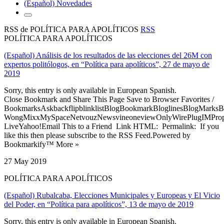
(Español) Novedades
RSS de POLÍTICA PARA APOLÍTICOS
RSS
POLÍTICA PARA APOLÍTICOS
(Español) Análisis de los resultados de las elecciones del 26M con
expertos politólogos, en “Política para apolíticos”, 27 de mayo de
2019
Sorry, this entry is only available in European Spanish.
Close Bookmark and Share This Page Save to Browser Favorites /
BookmarksAskbackflipblinklistBlogBookmarkBloglinesBlogMarksB
WongMixxMySpaceNetvouzNewsvineoneviewOnlyWirePlugIMPropell
LiveYahoo!Email This to a Friend Link HTML: Permalink: If you
like this then please subscribe to the RSS Feed.Powered by
Bookmarkify™ More »
27 May 2019
POLÍTICA PARA APOLÍTICOS
(Español) Rubalcaba, Elecciones Municipales y Europeas y El Vicio
del Poder, en “Política para apolíticos”, 13 de mayo de 2019
Sorry, this entry is only available in European Spanish.