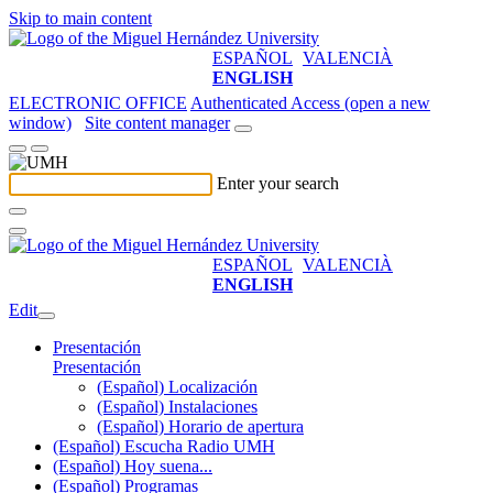
Skip to main content
ESPAÑOL
VALENCIÀ
ENGLISH
ELECTRONIC OFFICE
Authenticated Access (open a new
window)
Site content manager
Enter your search
ESPAÑOL
VALENCIÀ
ENGLISH
Edit
Presentación
Presentación
(Español) Localización
(Español) Instalaciones
(Español) Horario de apertura
(Español) Escucha Radio UMH
(Español) Hoy suena...
(Español) Programas