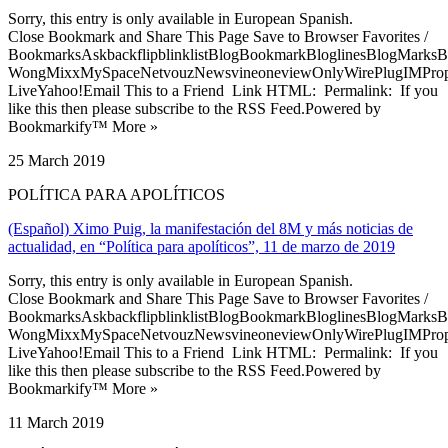
Sorry, this entry is only available in European Spanish.
Close Bookmark and Share This Page Save to Browser Favorites /
BookmarksAskbackflipblinklistBlogBookmarkBloglinesBlogMarksB
WongMixxMySpaceNetvouzNewsvineoneviewOnlyWirePlugIMPropell
LiveYahoo!Email This to a Friend Link HTML: Permalink: If you
like this then please subscribe to the RSS Feed.Powered by
Bookmarkify™ More »
25 March 2019
POLÍTICA PARA APOLÍTICOS
(Español) Ximo Puig, la manifestación del 8M y más noticias de
actualidad, en “Política para apolíticos”, 11 de marzo de 2019
Sorry, this entry is only available in European Spanish.
Close Bookmark and Share This Page Save to Browser Favorites /
BookmarksAskbackflipblinklistBlogBookmarkBloglinesBlogMarksB
WongMixxMySpaceNetvouzNewsvineoneviewOnlyWirePlugIMPropell
LiveYahoo!Email This to a Friend Link HTML: Permalink: If you
like this then please subscribe to the RSS Feed.Powered by
Bookmarkify™ More »
11 March 2019