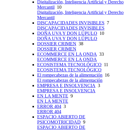
Digitalización, Inteligencia Artificial y Derecho
Mercantil
10
Digitalización, Inteligencia Artificial y Derecho
Mercantil
DISCAPACIDADES INVISIBLES
7
DISCAPACIDADES INVISIBLES
DOÑA UVA Y DON LÚPULO
10
DOÑA UVA Y DON LÚPULO
DOSSIER CRIMEN
38
DOSSIER CRIMEN
ECOMMERCE EN LA ONDA
33
ECOMMERCE EN LA ONDA
ECOSISTEMA TECNOLÓGICO
11
ECOSISTEMA TECNOLÓGICO
El rompecabezas de la alimentación
16
El rompecabezas de la alimentación
EMPRESA E INSOLVENCIA
3
EMPRESA E INSOLVENCIA
EN LA MENTE
9
EN LA MENTE
ERROR 404
3
ERROR 404
ESPACIO ABIERTO DE
PSICOMOTRICIDAD
9
ESPACIO ABIERTO DE