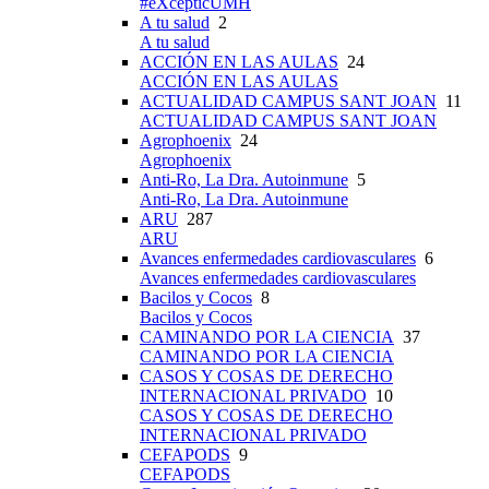
#eXcepticUMH
A tu salud
2
A tu salud
ACCIÓN EN LAS AULAS
24
ACCIÓN EN LAS AULAS
ACTUALIDAD CAMPUS SANT JOAN
11
ACTUALIDAD CAMPUS SANT JOAN
Agrophoenix
24
Agrophoenix
Anti-Ro, La Dra. Autoinmune
5
Anti-Ro, La Dra. Autoinmune
ARU
287
ARU
Avances enfermedades cardiovasculares
6
Avances enfermedades cardiovasculares
Bacilos y Cocos
8
Bacilos y Cocos
CAMINANDO POR LA CIENCIA
37
CAMINANDO POR LA CIENCIA
CASOS Y COSAS DE DERECHO
INTERNACIONAL PRIVADO
10
CASOS Y COSAS DE DERECHO
INTERNACIONAL PRIVADO
CEFAPODS
9
CEFAPODS