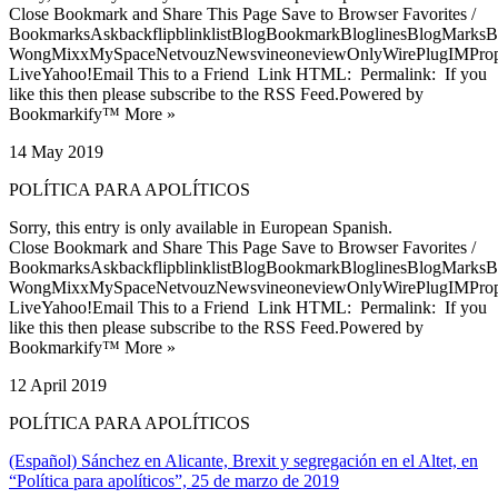
Close Bookmark and Share This Page Save to Browser Favorites /
BookmarksAskbackflipblinklistBlogBookmarkBloglinesBlogMarksB
WongMixxMySpaceNetvouzNewsvineoneviewOnlyWirePlugIMPropell
LiveYahoo!Email This to a Friend Link HTML: Permalink: If you
like this then please subscribe to the RSS Feed.Powered by
Bookmarkify™ More »
14 May 2019
POLÍTICA PARA APOLÍTICOS
Sorry, this entry is only available in European Spanish.
Close Bookmark and Share This Page Save to Browser Favorites /
BookmarksAskbackflipblinklistBlogBookmarkBloglinesBlogMarksB
WongMixxMySpaceNetvouzNewsvineoneviewOnlyWirePlugIMPropell
LiveYahoo!Email This to a Friend Link HTML: Permalink: If you
like this then please subscribe to the RSS Feed.Powered by
Bookmarkify™ More »
12 April 2019
POLÍTICA PARA APOLÍTICOS
(Español) Sánchez en Alicante, Brexit y segregación en el Altet, en
“Política para apolíticos”, 25 de marzo de 2019