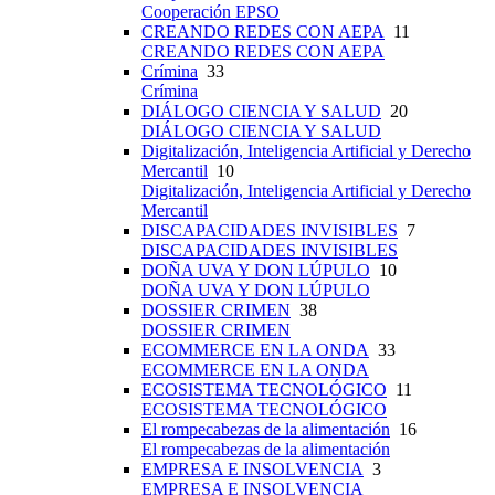
Cooperación EPSO
CREANDO REDES CON AEPA
11
CREANDO REDES CON AEPA
Crímina
33
Crímina
DIÁLOGO CIENCIA Y SALUD
20
DIÁLOGO CIENCIA Y SALUD
Digitalización, Inteligencia Artificial y Derecho
Mercantil
10
Digitalización, Inteligencia Artificial y Derecho
Mercantil
DISCAPACIDADES INVISIBLES
7
DISCAPACIDADES INVISIBLES
DOÑA UVA Y DON LÚPULO
10
DOÑA UVA Y DON LÚPULO
DOSSIER CRIMEN
38
DOSSIER CRIMEN
ECOMMERCE EN LA ONDA
33
ECOMMERCE EN LA ONDA
ECOSISTEMA TECNOLÓGICO
11
ECOSISTEMA TECNOLÓGICO
El rompecabezas de la alimentación
16
El rompecabezas de la alimentación
EMPRESA E INSOLVENCIA
3
EMPRESA E INSOLVENCIA