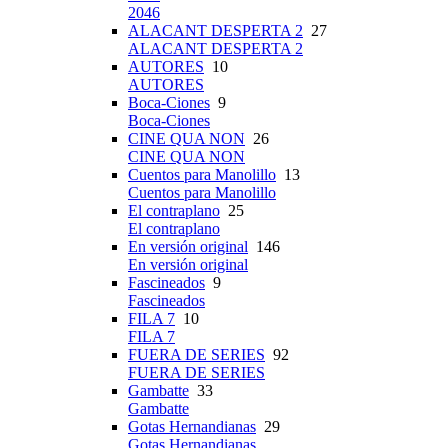
2046
ALACANT DESPERTA 2
27
ALACANT DESPERTA 2
AUTORES
10
AUTORES
Boca-Ciones
9
Boca-Ciones
CINE QUA NON
26
CINE QUA NON
Cuentos para Manolillo
13
Cuentos para Manolillo
El contraplano
25
El contraplano
En versión original
146
En versión original
Fascineados
9
Fascineados
FILA 7
10
FILA 7
FUERA DE SERIES
92
FUERA DE SERIES
Gambatte
33
Gambatte
Gotas Hernandianas
29
Gotas Hernandianas