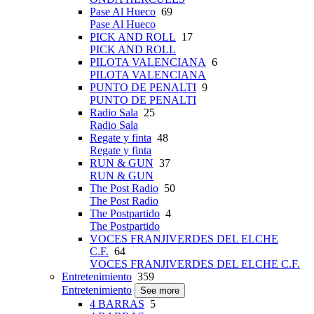
Pase Al Hueco
69
Pase Al Hueco
PICK AND ROLL
17
PICK AND ROLL
PILOTA VALENCIANA
6
PILOTA VALENCIANA
PUNTO DE PENALTI
9
PUNTO DE PENALTI
Radio Sala
25
Radio Sala
Regate y finta
48
Regate y finta
RUN & GUN
37
RUN & GUN
The Post Radio
50
The Post Radio
The Postpartido
4
The Postpartido
VOCES FRANJIVERDES DEL ELCHE
C.F.
64
VOCES FRANJIVERDES DEL ELCHE C.F.
Entretenimiento
359
Entretenimiento
See more
4 BARRAS
5