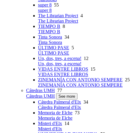
super 8
55
super 8
The Librarian Project
4
The Librarian Project
TIEMPO B
8
TIEMPO B
Tinta Sonora
34
Tinta Sonora
ÚLTIMO PASE
5
ÚLTIMO PASE
Un, dos, tres, a escena!
12
Un, dos, tres, a escena!
VIDAS ENTRE LIBROS
15
VIDAS ENTRE LIBROS
ZINEMANÍA CON ANTONIO SEMPERE
25
ZINEMANÍA CON ANTONIO SEMPERE
Cátedras UMH
77
Cátedras UMH
See more
Cátedra Palmeral d'Elx
34
Cátedra Palmeral d'Elx
Memoria de Elche
73
Memoria de Elche
Misteri d'Elx
14
Misteri d'Elx