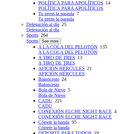
POLÍTICA PARA APOLÍTICOS
14
POLÍTICA PARA APOLÍTICOS
Tu prens la paraula
7
Tu prens la paraula
Delegación al día
25
Delegación al día
Sports
264
Sports
See more
A LA COLA DEL PELOTÓN
135
A LA COLA DEL PELOTÓN
A TIRO DE TRES
13
A TIRO DE TRES
AFICIÓN HÉRCULES
21
AFICIÓN HÉRCULES
Baloncesto
24
Baloncesto
Bola de Nieve
5
Bola de Nieve
CADU
221
CADU
CONEXIÓN ELCHE NIGHT RACE
4
CONEXIÓN ELCHE NIGHT RACE
Córrete la banda
95
Córrete la banda
DEPORTE PARA TODOS
19