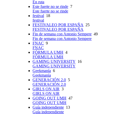
En ruta
Este fuerte no se rinde
7
Este fuerte no se rinde
festival
18
festival
FESTIVALEO POR ESPAÑA
25
FESTIVALEO POR ESPAÑA
Fin de semana con Antonio Sempere
49
Fin de semana con Antonio Sempere
FNAC
9
FNAC
FÓRMULA UMH
4
FÓRMULA UMH
GAMING UNIVERSITY
16
GAMING UNIVERSITY
Geekmanía
6
Geekmanía
GENERACIÓN 2.0
5
GENERACIÓN 2.0
GIRLS ON AIR
3
GIRLS ON AIR
GOING OUT UMH
47
GOING OUT UMH
Guía independiente
13
Guía independiente