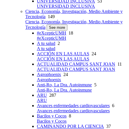
UNIVERSIDAD INCLUSIVA
53
UNIVERSIDAD INCLUSIVA
Ciencia, Economía, Investigación, Medio Ambiente y
Tecnología
149
Ciencia, Economía, Investigación, Medio Ambiente y
Tecnología
See more
#eXcepticUMH
18
#eXcepticUMH
A tu salud
2
A tu salud
ACCIÓN EN LAS AULAS
24
ACCIÓN EN LAS AULAS
ACTUALIDAD CAMPUS SANT JOAN
11
ACTUALIDAD CAMPUS SANT JOAN
Agrophoenix
24
Agrophoenix
Anti-Ro, La Dra. Autoinmune
5
Anti-Ro, La Dra. Autoinmune
ARU
287
ARU
Avances enfermedades cardiovasculares
6
Avances enfermedades cardiovasculares
Bacilos y Cocos
8
Bacilos y Cocos
CAMINANDO POR LA CIENCIA
37