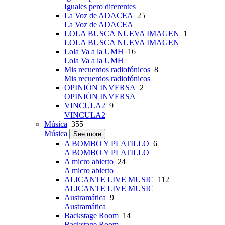
Iguales pero diferentes
La Voz de ADACEA
25
La Voz de ADACEA
LOLA BUSCA NUEVA IMAGEN
1
LOLA BUSCA NUEVA IMAGEN
Lola Va a la UMH
16
Lola Va a la UMH
Mis recuerdos radiofónicos
8
Mis recuerdos radiofónicos
OPINIÓN INVERSA
2
OPINIÓN INVERSA
VINCULA2
9
VINCULA2
Música
355
Música
See more
A BOMBO Y PLATILLO
6
A BOMBO Y PLATILLO
A micro abierto
24
A micro abierto
ALICANTE LIVE MUSIC
112
ALICANTE LIVE MUSIC
Austramática
9
Austramática
Backstage Room
14
Backstage Room