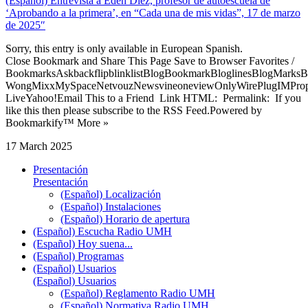
(Español) Entrevista a Edén Díez, profesor de autoescuela de
‘Aprobando a la primera’, en “Cada una de mis vidas”, 17 de marzo
de 2025″
Sorry, this entry is only available in European Spanish.
Close Bookmark and Share This Page Save to Browser Favorites /
BookmarksAskbackflipblinklistBlogBookmarkBloglinesBlogMarksB
WongMixxMySpaceNetvouzNewsvineoneviewOnlyWirePlugIMPropell
LiveYahoo!Email This to a Friend Link HTML: Permalink: If you
like this then please subscribe to the RSS Feed.Powered by
Bookmarkify™ More »
17 March 2025
Presentación
Presentación
(Español) Localización
(Español) Instalaciones
(Español) Horario de apertura
(Español) Escucha Radio UMH
(Español) Hoy suena...
(Español) Programas
(Español) Usuarios
(Español) Usuarios
(Español) Reglamento Radio UMH
(Español) Normativa Radio UMH