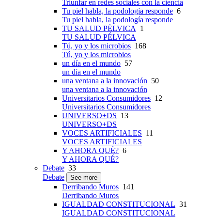
Triunfar en redes sociales con la ciencia
Tu piel habla, la podología responde
6
Tu piel habla, la podología responde
TU SALUD PÉLVICA
1
TU SALUD PÉLVICA
Tú, yo y los microbios
168
Tú, yo y los microbios
un día en el mundo
57
un día en el mundo
una ventana a la innovación
50
una ventana a la innovación
Universitarios Consumidores
12
Universitarios Consumidores
UNIVERSO+DS
13
UNIVERSO+DS
VOCES ARTIFICIALES
11
VOCES ARTIFICIALES
Y AHORA QUÉ?
6
Y AHORA QUÉ?
Debate
33
Debate
See more
Derribando Muros
141
Derribando Muros
IGUALDAD CONSTITUCIONAL
31
IGUALDAD CONSTITUCIONAL