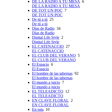
DE LA RADIO A TU MESA
6
DE LA RADIO A TU MESA
DE TOT UN POC
7
DE TOT UN POC
De tú a tú
25
De tú a tú
Días de Radio
34
Días de Radio
Digital Life Style
2
Digital Life Style
EL CATENACCIO
27
EL CATENACCIO
EL CLUB DEL VERANO
5
EL CLUB DEL VERANO
El Espacio
6
El Espacio
El hombre de las tabernas
92
El hombre de las tabernas
El mundo a juicio
7
El mundo a juicio
EL TELEADICTO
12
EL TELEADICTO
EN CLAVE FLORAL
2
EN CLAVE FLORAL
En ruta
10