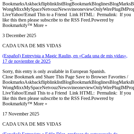
BookmarksAskbackflipblinklistBlogBookmarkBloglinesBlogMarksB
WongMixxMySpaceNetvouzNewsvineoneviewOnlyWirePlugIMPropell
LiveYahoo!Email This to a Friend Link HTML: Permalink: If you
like this then please subscribe to the RSS Feed.Powered by
Bookmarkify™ More »
3 December 2025
CADA UNA DE MIS VIDAS
(Español) Entrevista a Magic Raulin, en «Cada una de mis vidas»,
17 de noviembre de 2025
Sorry, this entry is only available in European Spanish.
Close Bookmark and Share This Page Save to Browser Favorites /
BookmarksAskbackflipblinklistBlogBookmarkBloglinesBlogMarksB
WongMixxMySpaceNetvouzNewsvineoneviewOnlyWirePlugIMPropell
LiveYahoo!Email This to a Friend Link HTML: Permalink: If you
like this then please subscribe to the RSS Feed.Powered by
Bookmarkify™ More »
17 November 2025
CADA UNA DE MIS VIDAS