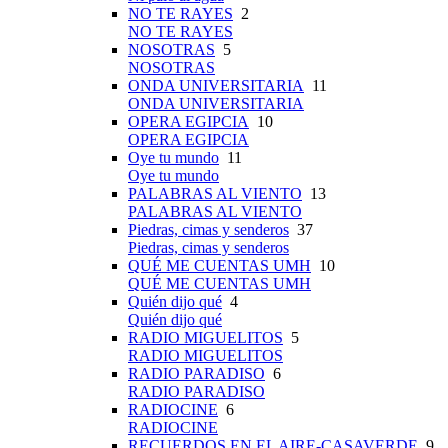
NO TE RAYES
2
NO TE RAYES
NOSOTRAS
5
NOSOTRAS
ONDA UNIVERSITARIA
11
ONDA UNIVERSITARIA
OPERA EGIPCIA
10
OPERA EGIPCIA
Oye tu mundo
11
Oye tu mundo
PALABRAS AL VIENTO
13
PALABRAS AL VIENTO
Piedras, cimas y senderos
37
Piedras, cimas y senderos
QUÉ ME CUENTAS UMH
10
QUÉ ME CUENTAS UMH
Quién dijo qué
4
Quién dijo qué
RADIO MIGUELITOS
5
RADIO MIGUELITOS
RADIO PARADISO
6
RADIO PARADISO
RADIOCINE
6
RADIOCINE
RECUERDOS EN EL AIRE-CASAVERDE
9