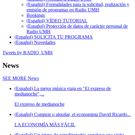
(Español) Formalidades para la solicitud, realización y
emisión de programas en Radio UMH
Bookings
(Español) VÍDEO TUTORIAL
(Español) Protección de datos de carácter personal de
Radio UMH
(Español) SOLICITA TU PROGRAMA
(Español) Novedades
Tweets by RADIO_UMH
News
SEE MORE
News
(Español) La mejor música viaja en "El expreso de
medianoche",...
El expreso de medianoche
(Español) Comprar o alquilar, el economista David Ricardo...
LA ECONOMÍA MÁS FÁCIL
(Español) Un grupo de eurodiputados concluye una visita...