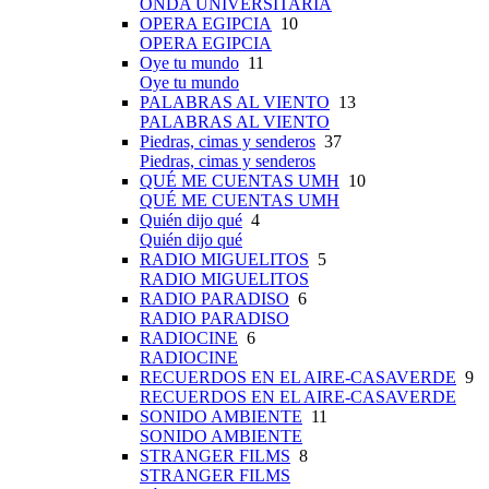
ONDA UNIVERSITARIA
OPERA EGIPCIA
10
OPERA EGIPCIA
Oye tu mundo
11
Oye tu mundo
PALABRAS AL VIENTO
13
PALABRAS AL VIENTO
Piedras, cimas y senderos
37
Piedras, cimas y senderos
QUÉ ME CUENTAS UMH
10
QUÉ ME CUENTAS UMH
Quién dijo qué
4
Quién dijo qué
RADIO MIGUELITOS
5
RADIO MIGUELITOS
RADIO PARADISO
6
RADIO PARADISO
RADIOCINE
6
RADIOCINE
RECUERDOS EN EL AIRE-CASAVERDE
9
RECUERDOS EN EL AIRE-CASAVERDE
SONIDO AMBIENTE
11
SONIDO AMBIENTE
STRANGER FILMS
8
STRANGER FILMS