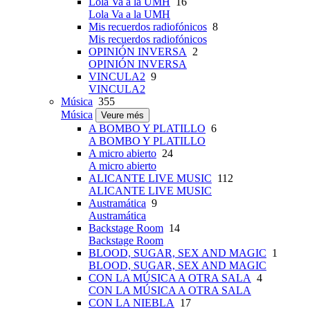
Lola Va a la UMH
16
Lola Va a la UMH
Mis recuerdos radiofónicos
8
Mis recuerdos radiofónicos
OPINIÓN INVERSA
2
OPINIÓN INVERSA
VINCULA2
9
VINCULA2
Música
355
Música
Veure més
A BOMBO Y PLATILLO
6
A BOMBO Y PLATILLO
A micro abierto
24
A micro abierto
ALICANTE LIVE MUSIC
112
ALICANTE LIVE MUSIC
Austramática
9
Austramática
Backstage Room
14
Backstage Room
BLOOD, SUGAR, SEX AND MAGIC
1
BLOOD, SUGAR, SEX AND MAGIC
CON LA MÚSICA A OTRA SALA
4
CON LA MÚSICA A OTRA SALA
CON LA NIEBLA
17