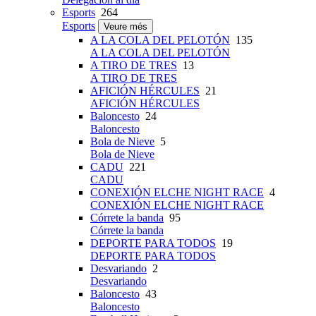
Esports
264
Esports
Veure més
A LA COLA DEL PELOTÓN
135
A LA COLA DEL PELOTÓN
A TIRO DE TRES
13
A TIRO DE TRES
AFICIÓN HÉRCULES
21
AFICIÓN HÉRCULES
Baloncesto
24
Baloncesto
Bola de Nieve
5
Bola de Nieve
CADU
221
CADU
CONEXIÓN ELCHE NIGHT RACE
4
CONEXIÓN ELCHE NIGHT RACE
Córrete la banda
95
Córrete la banda
DEPORTE PARA TODOS
19
DEPORTE PARA TODOS
Desvariando
2
Desvariando
Baloncesto
43
Baloncesto