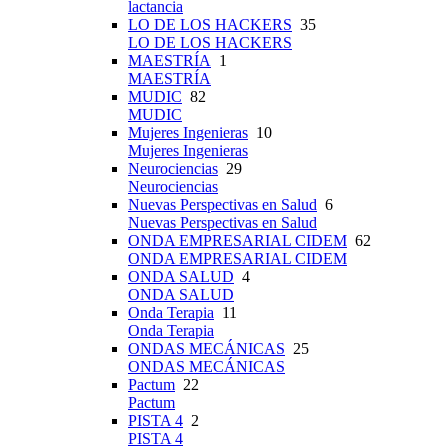
lactancia
LO DE LOS HACKERS
35
LO DE LOS HACKERS
MAESTRÍA
1
MAESTRÍA
MUDIC
82
MUDIC
Mujeres Ingenieras
10
Mujeres Ingenieras
Neurociencias
29
Neurociencias
Nuevas Perspectivas en Salud
6
Nuevas Perspectivas en Salud
ONDA EMPRESARIAL CIDEM
62
ONDA EMPRESARIAL CIDEM
ONDA SALUD
4
ONDA SALUD
Onda Terapia
11
Onda Terapia
ONDAS MECÁNICAS
25
ONDAS MECÁNICAS
Pactum
22
Pactum
PISTA 4
2
PISTA 4