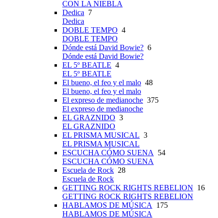
CON LA NIEBLA
Dedica
7
Dedica
DOBLE TEMPO
4
DOBLE TEMPO
Dónde está David Bowie?
6
Dónde está David Bowie?
EL 5º BEATLE
4
EL 5º BEATLE
El bueno, el feo y el malo
48
El bueno, el feo y el malo
El expreso de medianoche
375
El expreso de medianoche
EL GRAZNIDO
3
EL GRAZNIDO
EL PRISMA MUSICAL
3
EL PRISMA MUSICAL
ESCUCHA CÓMO SUENA
54
ESCUCHA CÓMO SUENA
Escuela de Rock
28
Escuela de Rock
GETTING ROCK RIGHTS REBELION
16
GETTING ROCK RIGHTS REBELION
HABLAMOS DE MÚSICA
175
HABLAMOS DE MÚSICA