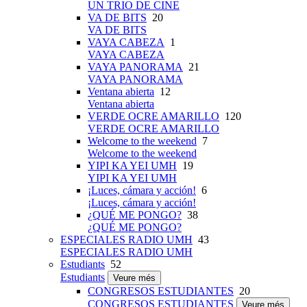
UN TRIO DE CINE
VA DE BITS
20
VA DE BITS
VAYA CABEZA
1
VAYA CABEZA
VAYA PANORAMA
21
VAYA PANORAMA
Ventana abierta
12
Ventana abierta
VERDE OCRE AMARILLO
120
VERDE OCRE AMARILLO
Welcome to the weekend
7
Welcome to the weekend
YIPI KA YEI UMH
19
YIPI KA YEI UMH
¡Luces, cámara y acción!
6
¡Luces, cámara y acción!
¿QUÉ ME PONGO?
38
¿QUÉ ME PONGO?
ESPECIALES RADIO UMH
43
ESPECIALES RADIO UMH
Estudiants
52
Estudiants
Veure més
CONGRESOS ESTUDIANTES
20
CONGRESOS ESTUDIANTES
Veure més