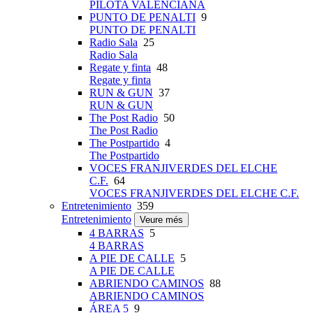
PILOTA VALENCIANA
PUNTO DE PENALTI
9
PUNTO DE PENALTI
Radio Sala
25
Radio Sala
Regate y finta
48
Regate y finta
RUN & GUN
37
RUN & GUN
The Post Radio
50
The Post Radio
The Postpartido
4
The Postpartido
VOCES FRANJIVERDES DEL ELCHE
C.F.
64
VOCES FRANJIVERDES DEL ELCHE C.F.
Entretenimiento
359
Entretenimiento
Veure més
4 BARRAS
5
4 BARRAS
A PIE DE CALLE
5
A PIE DE CALLE
ABRIENDO CAMINOS
88
ABRIENDO CAMINOS
ÁREA 5
9