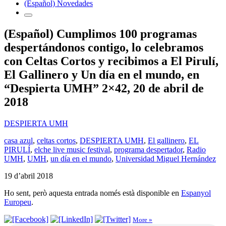
(Español) Novedades
(Español) Cumplimos 100 programas
despertándonos contigo, lo celebramos
con Celtas Cortos y recibimos a El Pirulí,
El Gallinero y Un día en el mundo, en
“Despierta UMH” 2×42, 20 de abril de
2018
DESPIERTA UMH
casa azul
,
celtas cortos
,
DESPIERTA UMH
,
El gallinero
,
EL
PIRULÍ
,
elche live music festival
,
programa despertador
,
Radio
UMH
,
UMH
,
un día en el mundo
,
Universidad Miguel Hernández
19 d’abril 2018
Ho sent, però aquesta entrada només està disponible en
Espanyol
Europeu
.
More »