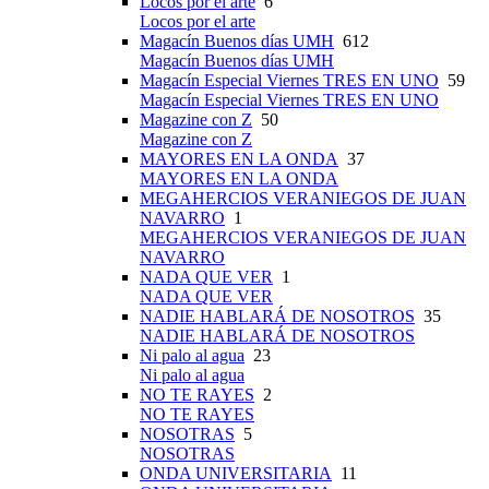
Locos por el arte
6
Locos por el arte
Magacín Buenos días UMH
612
Magacín Buenos días UMH
Magacín Especial Viernes TRES EN UNO
59
Magacín Especial Viernes TRES EN UNO
Magazine con Z
50
Magazine con Z
MAYORES EN LA ONDA
37
MAYORES EN LA ONDA
MEGAHERCIOS VERANIEGOS DE JUAN
NAVARRO
1
MEGAHERCIOS VERANIEGOS DE JUAN
NAVARRO
NADA QUE VER
1
NADA QUE VER
NADIE HABLARÁ DE NOSOTROS
35
NADIE HABLARÁ DE NOSOTROS
Ni palo al agua
23
Ni palo al agua
NO TE RAYES
2
NO TE RAYES
NOSOTRAS
5
NOSOTRAS
ONDA UNIVERSITARIA
11