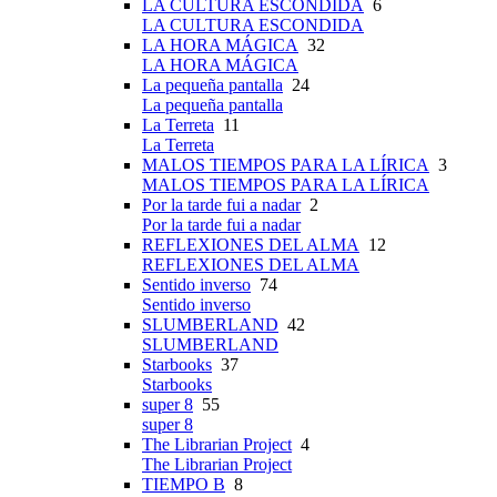
LA CULTURA ESCONDIDA
6
LA CULTURA ESCONDIDA
LA HORA MÁGICA
32
LA HORA MÁGICA
La pequeña pantalla
24
La pequeña pantalla
La Terreta
11
La Terreta
MALOS TIEMPOS PARA LA LÍRICA
3
MALOS TIEMPOS PARA LA LÍRICA
Por la tarde fui a nadar
2
Por la tarde fui a nadar
REFLEXIONES DEL ALMA
12
REFLEXIONES DEL ALMA
Sentido inverso
74
Sentido inverso
SLUMBERLAND
42
SLUMBERLAND
Starbooks
37
Starbooks
super 8
55
super 8
The Librarian Project
4
The Librarian Project
TIEMPO B
8