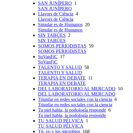
SAN JUNÍPERO
1
SAN JUNÍPERO
Llavors de Ciència
4
Llavors de Ciència
Simular es de Humanos
20
Simular es de Humanos
SIN TABÚES
2
SIN TABÚES
SOMOS PERIODISTAS
59
SOMOS PERIODISTAS
SoVanFiC
17
SoVanFiC
TALENTO Y SALUD
58
TALENTO Y SALUD
TERAPIA EN DEBATE
11
TERAPIA EN DEBATE
DEL LABORATORIO AL MERCADO
10
DEL LABORATORIO AL MERCADO
Triunfar en redes sociales con la ciencia
6
Triunfar en redes sociales con la ciencia
Tu piel habla, la podología responde
6
Tu piel habla, la podología responde
TU SALUD PÉLVICA
1
TU SALUD PÉLVICA
Tú, yo y los microbios
168