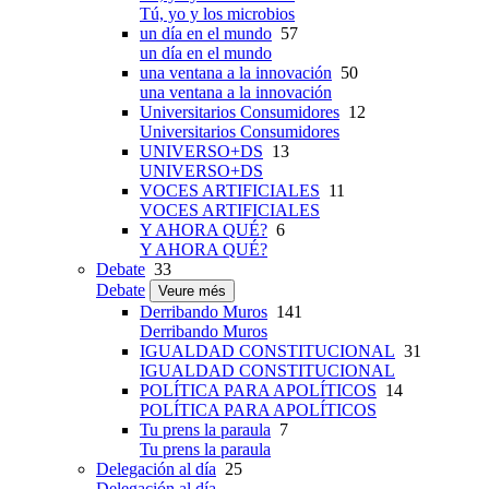
Tú, yo y los microbios
un día en el mundo
57
un día en el mundo
una ventana a la innovación
50
una ventana a la innovación
Universitarios Consumidores
12
Universitarios Consumidores
UNIVERSO+DS
13
UNIVERSO+DS
VOCES ARTIFICIALES
11
VOCES ARTIFICIALES
Y AHORA QUÉ?
6
Y AHORA QUÉ?
Debate
33
Debate
Veure més
Derribando Muros
141
Derribando Muros
IGUALDAD CONSTITUCIONAL
31
IGUALDAD CONSTITUCIONAL
POLÍTICA PARA APOLÍTICOS
14
POLÍTICA PARA APOLÍTICOS
Tu prens la paraula
7
Tu prens la paraula
Delegación al día
25
Delegación al día