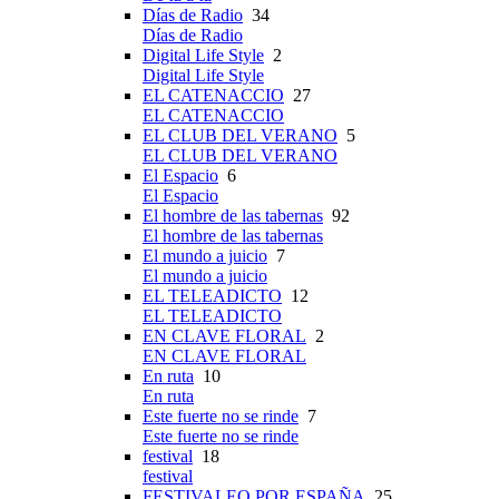
Días de Radio
34
Días de Radio
Digital Life Style
2
Digital Life Style
EL CATENACCIO
27
EL CATENACCIO
EL CLUB DEL VERANO
5
EL CLUB DEL VERANO
El Espacio
6
El Espacio
El hombre de las tabernas
92
El hombre de las tabernas
El mundo a juicio
7
El mundo a juicio
EL TELEADICTO
12
EL TELEADICTO
EN CLAVE FLORAL
2
EN CLAVE FLORAL
En ruta
10
En ruta
Este fuerte no se rinde
7
Este fuerte no se rinde
festival
18
festival
FESTIVALEO POR ESPAÑA
25