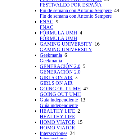
FESTIVALEO POR ESPAÑA
Fin de semana con Antonio Sempere
49
Fin de semana con Antonio Sempere
FNAC
9
FNAC
FÓRMULA UMH
4
FÓRMULA UMH
GAMING UNIVERSITY
16
GAMING UNIVERSITY
Geekmanía
6
Geekmanía
GENERACIÓN 2.0
5
GENERACIÓN 2.0
GIRLS ON AIR
3
GIRLS ON AIR
GOING OUT UMH
47
GOING OUT UMH
Guía independiente
13
Guía independiente
HEALTHY LIFE
2
HEALTHY LIFE
HOMO VIATOR
15
HOMO VIATOR
Intersecciones
24
Intersecciones