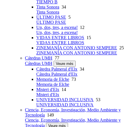
TIEMPO B
Tinta Sonora
34
Tinta Sonora
ÚLTIMO PASE
5
ÚLTIMO PASE
Un, dos, tres, a escena!
12
Un, dos, tres, a escena!
VIDAS ENTRE LIBROS
15
VIDAS ENTRE LIBROS
ZINEMANÍA CON ANTONIO SEMPERE
25
ZINEMANÍA CON ANTONIO SEMPERE
Cátedras UMH
77
Cátedras UMH
Veure més
Cátedra Palmeral d'Elx
34
Cátedra Palmeral d'Elx
Memoria de Elche
73
Memoria de Elche
Misteri d'Elx
14
Misteri d'Elx
UNIVERSIDAD INCLUSIVA
53
UNIVERSIDAD INCLUSIVA
Ciencia, Economía, Investigación, Medio Ambiente y
Tecnología
149
Ciencia, Economía, Investigación, Medio Ambiente y
Tecnología
Veure més