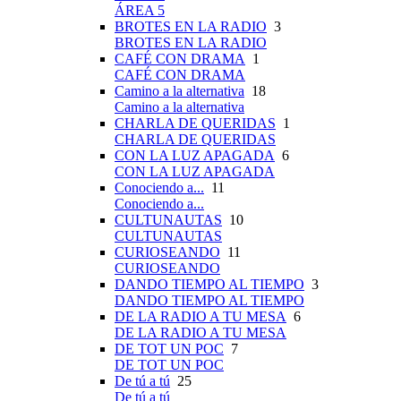
ÁREA 5
BROTES EN LA RADIO
3
BROTES EN LA RADIO
CAFÉ CON DRAMA
1
CAFÉ CON DRAMA
Camino a la alternativa
18
Camino a la alternativa
CHARLA DE QUERIDAS
1
CHARLA DE QUERIDAS
CON LA LUZ APAGADA
6
CON LA LUZ APAGADA
Conociendo a...
11
Conociendo a...
CULTUNAUTAS
10
CULTUNAUTAS
CURIOSEANDO
11
CURIOSEANDO
DANDO TIEMPO AL TIEMPO
3
DANDO TIEMPO AL TIEMPO
DE LA RADIO A TU MESA
6
DE LA RADIO A TU MESA
DE TOT UN POC
7
DE TOT UN POC
De tú a tú
25
De tú a tú