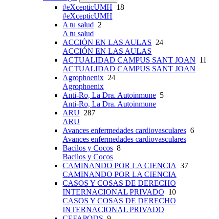
#eXcepticUMH
18
#eXcepticUMH
A tu salud
2
A tu salud
ACCIÓN EN LAS AULAS
24
ACCIÓN EN LAS AULAS
ACTUALIDAD CAMPUS SANT JOAN
11
ACTUALIDAD CAMPUS SANT JOAN
Agrophoenix
24
Agrophoenix
Anti-Ro, La Dra. Autoinmune
5
Anti-Ro, La Dra. Autoinmune
ARU
287
ARU
Avances enfermedades cardiovasculares
6
Avances enfermedades cardiovasculares
Bacilos y Cocos
8
Bacilos y Cocos
CAMINANDO POR LA CIENCIA
37
CAMINANDO POR LA CIENCIA
CASOS Y COSAS DE DERECHO
INTERNACIONAL PRIVADO
10
CASOS Y COSAS DE DERECHO
INTERNACIONAL PRIVADO
CEFAPODS
9