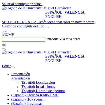
Saltar al contingut principal
ESPAÑOL
VALENCIÀ
ENGLISH
SEU ELECTRÒNICA
Accés identificat (obri en nova finestra)
Gestor de continguts del lloc
Introdueix la teua cerca
ESPAÑOL
VALENCIÀ
ENGLISH
Editar
Presentación
Presentación
(Español) Localización
(Español) Instalaciones
(Español) Horario de apertura
(Español) Escucha Radio UMH
(Español) Hoy suena...
(Español) Programas