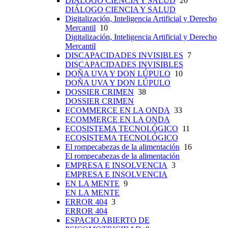
DIÁLOGO CIENCIA Y SALUD
20
DIÁLOGO CIENCIA Y SALUD
Digitalización, Inteligencia Artificial y Derecho
Mercantil
10
Digitalización, Inteligencia Artificial y Derecho
Mercantil
DISCAPACIDADES INVISIBLES
7
DISCAPACIDADES INVISIBLES
DOÑA UVA Y DON LÚPULO
10
DOÑA UVA Y DON LÚPULO
DOSSIER CRIMEN
38
DOSSIER CRIMEN
ECOMMERCE EN LA ONDA
33
ECOMMERCE EN LA ONDA
ECOSISTEMA TECNOLÓGICO
11
ECOSISTEMA TECNOLÓGICO
El rompecabezas de la alimentación
16
El rompecabezas de la alimentación
EMPRESA E INSOLVENCIA
3
EMPRESA E INSOLVENCIA
EN LA MENTE
9
EN LA MENTE
ERROR 404
3
ERROR 404
ESPACIO ABIERTO DE