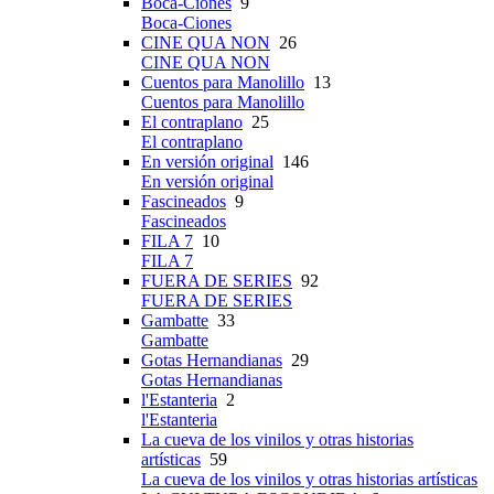
Boca-Ciones
9
Boca-Ciones
CINE QUA NON
26
CINE QUA NON
Cuentos para Manolillo
13
Cuentos para Manolillo
El contraplano
25
El contraplano
En versión original
146
En versión original
Fascineados
9
Fascineados
FILA 7
10
FILA 7
FUERA DE SERIES
92
FUERA DE SERIES
Gambatte
33
Gambatte
Gotas Hernandianas
29
Gotas Hernandianas
l'Estanteria
2
l'Estanteria
La cueva de los vinilos y otras historias
artísticas
59
La cueva de los vinilos y otras historias artísticas