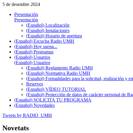
5 de desembre 2024
Presentación
Presentación
(Español) Localización
(Español) Instalaciones
(Español) Horario de apertura
(Español) Escucha Radio UMH
(Español) Hoy suena...
(Español) Programas
(Español) Usuarios
(Español) Usuarios
(Español) Reglamento Radio UMH
(Español) Normativa Radio UMH
(Español) Formalidades para la solicitud, realización 
Reserves
(Español) VÍDEO TUTORIAL
(Español) Protección de datos de carácter personal de 
(Español) SOLICITA TU PROGRAMA
(Español) Novedades
Tweets by RADIO_UMH
Novetats