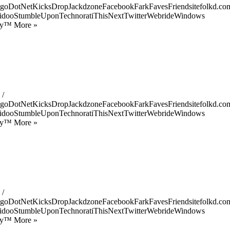
goDotNetKicksDropJackdzoneFacebookFarkFavesFriendsitefolkd.com
idooStumbleUponTechnoratiThisNextTwitterWebrideWindows
ify™ More »
 /
goDotNetKicksDropJackdzoneFacebookFarkFavesFriendsitefolkd.com
idooStumbleUponTechnoratiThisNextTwitterWebrideWindows
ify™ More »
 /
goDotNetKicksDropJackdzoneFacebookFarkFavesFriendsitefolkd.com
idooStumbleUponTechnoratiThisNextTwitterWebrideWindows
ify™ More »