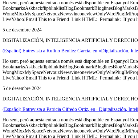
Ho sent, però aquesta entrada només està disponible en Espanyol Eu
BookmarksAskbackflipblinklistBlogBookmarkBloglinesBlogMarksB
WongMixxMySpaceNetvouzNewsvineoneviewOnlyWirePlugIMPropell
LiveYahoo!Email This to a Friend Link HTML: Permalink: If you li
5 de desembre 2024
DIGITALIZACIÓN, INTELIGENCIA ARTIFICIAL Y DERECH
(Español) Entrevista a Rufino Benítez García, en «Digitalización, Int
Ho sent, però aquesta entrada només està disponible en Espanyol Eu
BookmarksAskbackflipblinklistBlogBookmarkBloglinesBlogMarksB
WongMixxMySpaceNetvouzNewsvineoneviewOnlyWirePlugIMPropell
LiveYahoo!Email This to a Friend Link HTML: Permalink: If you li
5 de desembre 2024
DIGITALIZACIÓN, INTELIGENCIA ARTIFICIAL Y DERECH
(Español) Entrevista a Patricia Cifredo Ortiz, en «Digitalización, Int
Ho sent, però aquesta entrada només està disponible en Espanyol Eu
BookmarksAskbackflipblinklistBlogBookmarkBloglinesBlogMarksB
WongMixxMySpaceNetvouzNewsvineoneviewOnlyWirePlugIMPropell
LiveYahoo!Email This to a Friend Link HTML: Permalink: If you li