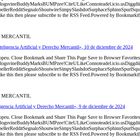
logsvineBuddyMarksBUMPzee!CiteULikeConnoteadel.icio.usDiggdii
erRedditSegnaloShoutwireSimpySlashdotSurphaceSphinnSpurlSqu
ke this then please subscribe to the RSS Feed.Powered by Bookmark
O MERCANTIL
teligencia Artificial y Derecho Mercantil», 10 de diciembre de 2024
ropeu. Close Bookmark and Share This Page Save to Browser Favorites
logsvineBuddyMarksBUMPzee!CiteULikeConnoteadel.icio.usDiggdii
erRedditSegnaloShoutwireSimpySlashdotSurphaceSphinnSpurlSqu
ke this then please subscribe to the RSS Feed.Powered by Bookmark
O MERCANTIL
igencia Artificial y Derecho Mercantil», 9 de diciembre de 2024
ropeu. Close Bookmark and Share This Page Save to Browser Favorites
logsvineBuddyMarksBUMPzee!CiteULikeConnoteadel.icio.usDiggdii
erRedditSegnaloShoutwireSimpySlashdotSurphaceSphinnSpurlSqu
ke this then please subscribe to the RSS Feed.Powered by Bookmark