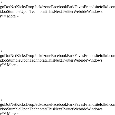
 /
goDotNetKicksDropJackdzoneFacebookFarkFavesFriendsitefolkd.com
idooStumbleUponTechnoratiThisNextTwitterWebrideWindows
ify™ More »
 /
goDotNetKicksDropJackdzoneFacebookFarkFavesFriendsitefolkd.com
idooStumbleUponTechnoratiThisNextTwitterWebrideWindows
ify™ More »
 /
goDotNetKicksDropJackdzoneFacebookFarkFavesFriendsitefolkd.com
idooStumbleUponTechnoratiThisNextTwitterWebrideWindows
ify™ More »