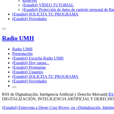
Reserves
(Español) VÍDEO TUTORIAL
(Español) Protección de datos de carácter personal de 
(Español) SOLICITA TU PROGRAMA
(Español) Novedades
Radio UMH
Radio UMH
Presentación
(Español) Escucha Radio UMH
(Español) Hoy suena...
(Español) Programas
(Español) Usuarios
(Español) SOLICITA TU PROGRAMA
(Español) Novedades
RSS de Digitalización, Inteligencia Artificial y Derecho Mercantil
RS
DIGITALIZACIÓN, INTELIGENCIA ARTIFICIAL Y DERECH
(Español) Entrevista a Diego Cruz Rivero, en «Digitalización, Intelig