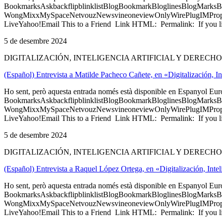
BookmarksAskbackflipblinklistBlogBookmarkBloglinesBlogMarksB
WongMixxMySpaceNetvouzNewsvineoneviewOnlyWirePlugIMPropell
LiveYahoo!Email This to a Friend Link HTML: Permalink: If you li
5 de desembre 2024
DIGITALIZACIÓN, INTELIGENCIA ARTIFICIAL Y DERECH
(Español) Entrevista a Matilde Pacheco Cañete, en «Digitalización, In
Ho sent, però aquesta entrada només està disponible en Espanyol Eu
BookmarksAskbackflipblinklistBlogBookmarkBloglinesBlogMarksB
WongMixxMySpaceNetvouzNewsvineoneviewOnlyWirePlugIMPropell
LiveYahoo!Email This to a Friend Link HTML: Permalink: If you li
5 de desembre 2024
DIGITALIZACIÓN, INTELIGENCIA ARTIFICIAL Y DERECH
(Español) Entrevista a Raquel López Ortega, en «Digitalización, Intel
Ho sent, però aquesta entrada només està disponible en Espanyol Eu
BookmarksAskbackflipblinklistBlogBookmarkBloglinesBlogMarksB
WongMixxMySpaceNetvouzNewsvineoneviewOnlyWirePlugIMPropell
LiveYahoo!Email This to a Friend Link HTML: Permalink: If you li