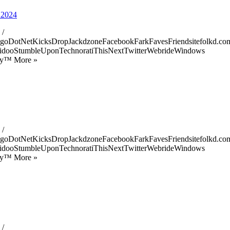
e 2024
 /
goDotNetKicksDropJackdzoneFacebookFarkFavesFriendsitefolkd.com
idooStumbleUponTechnoratiThisNextTwitterWebrideWindows
ify™ More »
 /
goDotNetKicksDropJackdzoneFacebookFarkFavesFriendsitefolkd.com
idooStumbleUponTechnoratiThisNextTwitterWebrideWindows
ify™ More »
 /