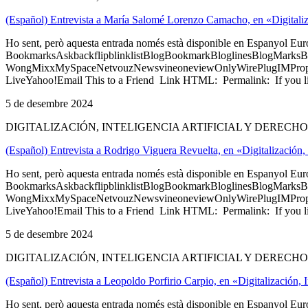
(Español) Entrevista a María Salomé Lorenzo Camacho, en «Digitaliza
Ho sent, però aquesta entrada només està disponible en Espanyol Eu
BookmarksAskbackflipblinklistBlogBookmarkBloglinesBlogMarksB
WongMixxMySpaceNetvouzNewsvineoneviewOnlyWirePlugIMPropell
LiveYahoo!Email This to a Friend Link HTML: Permalink: If you li
5 de desembre 2024
DIGITALIZACIÓN, INTELIGENCIA ARTIFICIAL Y DERECH
(Español) Entrevista a Rodrigo Viguera Revuelta, en «Digitalización, 
Ho sent, però aquesta entrada només està disponible en Espanyol Eu
BookmarksAskbackflipblinklistBlogBookmarkBloglinesBlogMarksB
WongMixxMySpaceNetvouzNewsvineoneviewOnlyWirePlugIMPropell
LiveYahoo!Email This to a Friend Link HTML: Permalink: If you li
5 de desembre 2024
DIGITALIZACIÓN, INTELIGENCIA ARTIFICIAL Y DERECH
(Español) Entrevista a Leopoldo Porfirio Carpio, en «Digitalización, 
Ho sent, però aquesta entrada només està disponible en Espanyol Eu