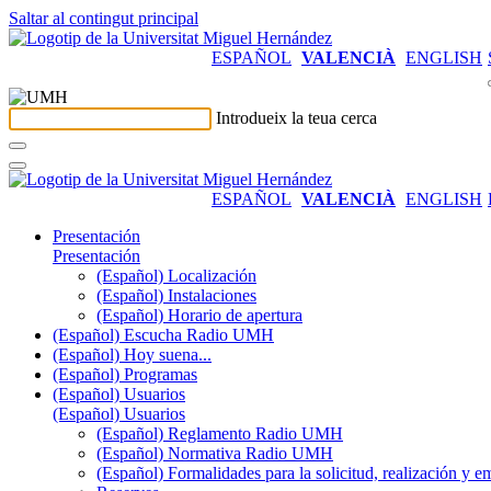
Saltar al contingut principal
ESPAÑOL
VALENCIÀ
ENGLISH
Introdueix la teua cerca
ESPAÑOL
VALENCIÀ
ENGLISH
Presentación
Presentación
(Español) Localización
(Español) Instalaciones
(Español) Horario de apertura
(Español) Escucha Radio UMH
(Español) Hoy suena...
(Español) Programas
(Español) Usuarios
(Español) Usuarios
(Español) Reglamento Radio UMH
(Español) Normativa Radio UMH
(Español) Formalidades para la solicitud, realización 