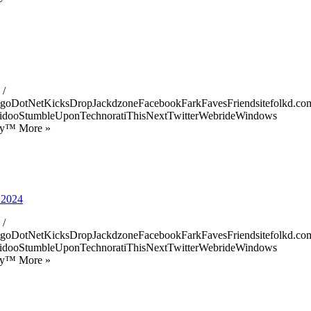
 /
goDotNetKicksDropJackdzoneFacebookFarkFavesFriendsitefolkd.com
idooStumbleUponTechnoratiThisNextTwitterWebrideWindows
ify™ More »
e 2024
 /
goDotNetKicksDropJackdzoneFacebookFarkFavesFriendsitefolkd.com
idooStumbleUponTechnoratiThisNextTwitterWebrideWindows
ify™ More »