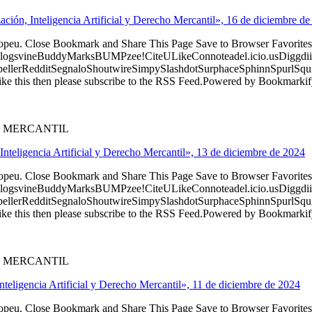
ción, Inteligencia Artificial y Derecho Mercantil», 16 de diciembre d
ropeu. Close Bookmark and Share This Page Save to Browser Favorites
logsvineBuddyMarksBUMPzee!CiteULikeConnoteadel.icio.usDiggdii
erRedditSegnaloShoutwireSimpySlashdotSurphaceSphinnSpurlSqu
ke this then please subscribe to the RSS Feed.Powered by Bookmark
O MERCANTIL
Inteligencia Artificial y Derecho Mercantil», 13 de diciembre de 2024
ropeu. Close Bookmark and Share This Page Save to Browser Favorites
logsvineBuddyMarksBUMPzee!CiteULikeConnoteadel.icio.usDiggdii
erRedditSegnaloShoutwireSimpySlashdotSurphaceSphinnSpurlSqu
ke this then please subscribe to the RSS Feed.Powered by Bookmark
O MERCANTIL
Inteligencia Artificial y Derecho Mercantil», 11 de diciembre de 2024
ropeu. Close Bookmark and Share This Page Save to Browser Favorites