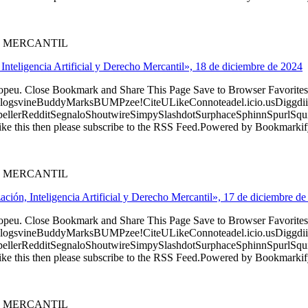
O MERCANTIL
Inteligencia Artificial y Derecho Mercantil», 18 de diciembre de 2024
ropeu. Close Bookmark and Share This Page Save to Browser Favorites
logsvineBuddyMarksBUMPzee!CiteULikeConnoteadel.icio.usDiggdii
erRedditSegnaloShoutwireSimpySlashdotSurphaceSphinnSpurlSqu
ke this then please subscribe to the RSS Feed.Powered by Bookmark
O MERCANTIL
ación, Inteligencia Artificial y Derecho Mercantil», 17 de diciembre d
ropeu. Close Bookmark and Share This Page Save to Browser Favorites
logsvineBuddyMarksBUMPzee!CiteULikeConnoteadel.icio.usDiggdii
erRedditSegnaloShoutwireSimpySlashdotSurphaceSphinnSpurlSqu
ke this then please subscribe to the RSS Feed.Powered by Bookmark
O MERCANTIL