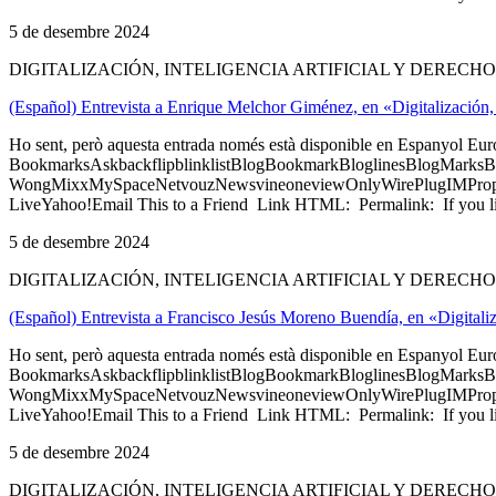
5 de desembre 2024
DIGITALIZACIÓN, INTELIGENCIA ARTIFICIAL Y DERECH
(Español) Entrevista a Enrique Melchor Giménez, en «Digitalización, 
Ho sent, però aquesta entrada només està disponible en Espanyol Eu
BookmarksAskbackflipblinklistBlogBookmarkBloglinesBlogMarksB
WongMixxMySpaceNetvouzNewsvineoneviewOnlyWirePlugIMPropell
LiveYahoo!Email This to a Friend Link HTML: Permalink: If you li
5 de desembre 2024
DIGITALIZACIÓN, INTELIGENCIA ARTIFICIAL Y DERECH
(Español) Entrevista a Francisco Jesús Moreno Buendía, en «Digitaliz
Ho sent, però aquesta entrada només està disponible en Espanyol Eu
BookmarksAskbackflipblinklistBlogBookmarkBloglinesBlogMarksB
WongMixxMySpaceNetvouzNewsvineoneviewOnlyWirePlugIMPropell
LiveYahoo!Email This to a Friend Link HTML: Permalink: If you li
5 de desembre 2024
DIGITALIZACIÓN, INTELIGENCIA ARTIFICIAL Y DERECH