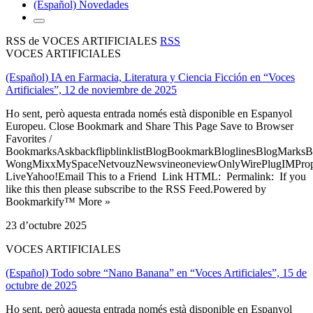
(Español) Novedades
RSS de VOCES ARTIFICIALES
RSS
VOCES ARTIFICIALES
(Español) IA en Farmacia, Literatura y Ciencia Ficción en “Voces
Artificiales”, 12 de noviembre de 2025
Ho sent, però aquesta entrada només està disponible en Espanyol
Europeu. Close Bookmark and Share This Page Save to Browser
Favorites /
BookmarksAskbackflipblinklistBlogBookmarkBloglinesBlogMarksB
WongMixxMySpaceNetvouzNewsvineoneviewOnlyWirePlugIMPropell
LiveYahoo!Email This to a Friend Link HTML: Permalink: If you
like this then please subscribe to the RSS Feed.Powered by
Bookmarkify™ More »
23 d’octubre 2025
VOCES ARTIFICIALES
(Español) Todo sobre “Nano Banana” en “Voces Artificiales”, 15 de
octubre de 2025
Ho sent, però aquesta entrada només està disponible en Espanyol