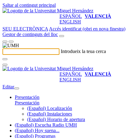
Saltar al contingut principal
ESPAÑOL
VALENCIÀ
ENGLISH
SEU ELECTRÒNICA
Accés identificat (obri en nova finestra)
Gestor de continguts del lloc
Introdueix la teua cerca
ESPAÑOL
VALENCIÀ
ENGLISH
Editar
Presentación
Presentación
(Español) Localización
(Español) Instalaciones
(Español) Horario de apertura
(Español) Escucha Radio UMH
(Español) Hoy suena...
(Español) Programas