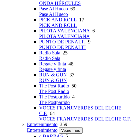
ONDA HÉRCULES
Pase Al Hueco
69
Pase Al Hueco
PICK AND ROLL
17
PICK AND ROLL
PILOTA VALENCIANA
6
PILOTA VALENCIANA
PUNTO DE PENALTI
9
PUNTO DE PENALTI
Radio Sala
25
Radio Sala
Regate y finta
48
Regate y finta
RUN & GUN
37
RUN & GUN
The Post Radio
50
The Post Radio
The Postpartido
4
The Postpartido
VOCES FRANJIVERDES DEL ELCHE
C.F.
64
VOCES FRANJIVERDES DEL ELCHE C.F.
Entretenimiento
359
Entretenimiento
Veure més
4 BARRAS
5