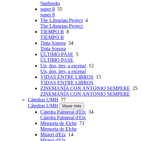
Starbooks
super 8
55
super 8
The Librarian Project
4
The Librarian Project
TIEMPO B
8
TIEMPO B
Tinta Sonora
34
Tinta Sonora
ÚLTIMO PASE
5
ÚLTIMO PASE
Un, dos, tres, a escena!
12
Un, dos, tres, a escena!
VIDAS ENTRE LIBROS
15
VIDAS ENTRE LIBROS
ZINEMANÍA CON ANTONIO SEMPERE
25
ZINEMANÍA CON ANTONIO SEMPERE
Cátedras UMH
77
Cátedras UMH
Veure més
Cátedra Palmeral d'Elx
34
Cátedra Palmeral d'Elx
Memoria de Elche
73
Memoria de Elche
Misteri d'Elx
14
Misteri d'Elx