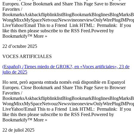
Europeu. Close Bookmark and Share This Page Save to Browser
Favorites /
BookmarksAskbackflipblinklistBlogBookmarkBloglinesBlogMarksB
WongMixxMySpaceNetvouzNewsvineoneviewOnlyWirePlugIMPropell
LiveYahoo!Email This to a Friend Link HTML: Permalink: If you
like this then please subscribe to the RSS Feed.Powered by
Bookmarkify™ More »
22 d’octubre 2025
VOCES ARTIFICIALES
(Español) ¿Tienes miedo de GROK?, en «Voces artificiales», 23 de
julio de 2025
Ho sent, però aquesta entrada només està disponible en Espanyol
Europeu. Close Bookmark and Share This Page Save to Browser
Favorites /
BookmarksAskbackflipblinklistBlogBookmarkBloglinesBlogMarksB
WongMixxMySpaceNetvouzNewsvineoneviewOnlyWirePlugIMPropell
LiveYahoo!Email This to a Friend Link HTML: Permalink: If you
like this then please subscribe to the RSS Feed.Powered by
Bookmarkify™ More »
22 de juliol 2025