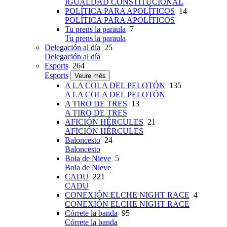
IGUALDAD CONSTITUCIONAL
POLÍTICA PARA APOLÍTICOS
14
POLÍTICA PARA APOLÍTICOS
Tu prens la paraula
7
Tu prens la paraula
Delegación al día
25
Delegación al día
Esports
264
Esports
Veure més
A LA COLA DEL PELOTÓN
135
A LA COLA DEL PELOTÓN
A TIRO DE TRES
13
A TIRO DE TRES
AFICIÓN HÉRCULES
21
AFICIÓN HÉRCULES
Baloncesto
24
Baloncesto
Bola de Nieve
5
Bola de Nieve
CADU
221
CADU
CONEXIÓN ELCHE NIGHT RACE
4
CONEXIÓN ELCHE NIGHT RACE
Córrete la banda
95
Córrete la banda