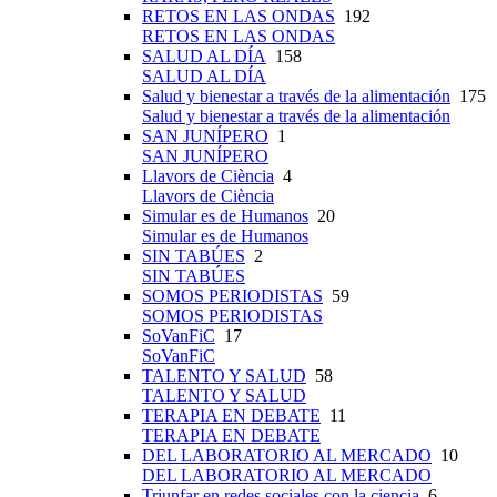
RETOS EN LAS ONDAS
192
RETOS EN LAS ONDAS
SALUD AL DÍA
158
SALUD AL DÍA
Salud y bienestar a través de la alimentación
175
Salud y bienestar a través de la alimentación
SAN JUNÍPERO
1
SAN JUNÍPERO
Llavors de Ciència
4
Llavors de Ciència
Simular es de Humanos
20
Simular es de Humanos
SIN TABÚES
2
SIN TABÚES
SOMOS PERIODISTAS
59
SOMOS PERIODISTAS
SoVanFiC
17
SoVanFiC
TALENTO Y SALUD
58
TALENTO Y SALUD
TERAPIA EN DEBATE
11
TERAPIA EN DEBATE
DEL LABORATORIO AL MERCADO
10
DEL LABORATORIO AL MERCADO
Triunfar en redes sociales con la ciencia
6