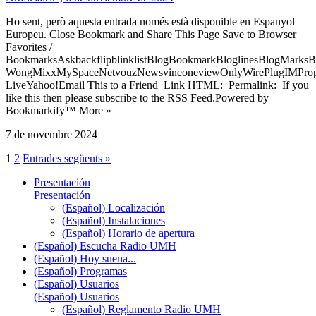
Ho sent, però aquesta entrada només està disponible en Espanyol
Europeu. Close Bookmark and Share This Page Save to Browser
Favorites /
BookmarksAskbackflipblinklistBlogBookmarkBloglinesBlogMarksB
WongMixxMySpaceNetvouzNewsvineoneviewOnlyWirePlugIMPropell
LiveYahoo!Email This to a Friend Link HTML: Permalink: If you
like this then please subscribe to the RSS Feed.Powered by
Bookmarkify™ More »
7 de novembre 2024
1
2
Entrades següents »
Presentación
Presentación
(Español) Localización
(Español) Instalaciones
(Español) Horario de apertura
(Español) Escucha Radio UMH
(Español) Hoy suena...
(Español) Programas
(Español) Usuarios
(Español) Usuarios
(Español) Reglamento Radio UMH