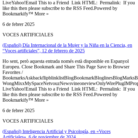
LiveYahoo!Email This to a Friend Link HTML: Permalink: If you
like this then please subscribe to the RSS Feed.Powered by
Bookmarkify™ More »
6 de febrer 2025
VOCES ARTIFICIALES
(Español) Día Internacional de la Mujer y la Niña en la Ciencia, en
“Voces artificiales”, 12 de febrero de 2025
Ho sent, però aquesta entrada només està disponible en Espanyol
Europeu. Close Bookmark and Share This Page Save to Browser
Favorites /
BookmarksAskbackflipblinklistBlogBookmarkBloglinesBlogMarksB
WongMixxMySpaceNetvouzNewsvineoneviewOnlyWirePlugIMPropell
LiveYahoo!Email This to a Friend Link HTML: Permalink: If you
like this then please subscribe to the RSS Feed.Powered by
Bookmarkify™ More »
6 de febrer 2025
VOCES ARTIFICIALES
(Español) Inteligencia Artificial y Psicología, en «Voces
Artificiales», 6 de noviembre de 2024