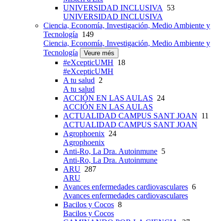
UNIVERSIDAD INCLUSIVA
53
UNIVERSIDAD INCLUSIVA
Ciencia, Economía, Investigación, Medio Ambiente y
Tecnología
149
Ciencia, Economía, Investigación, Medio Ambiente y
Tecnología
Veure més
#eXcepticUMH
18
#eXcepticUMH
A tu salud
2
A tu salud
ACCIÓN EN LAS AULAS
24
ACCIÓN EN LAS AULAS
ACTUALIDAD CAMPUS SANT JOAN
11
ACTUALIDAD CAMPUS SANT JOAN
Agrophoenix
24
Agrophoenix
Anti-Ro, La Dra. Autoinmune
5
Anti-Ro, La Dra. Autoinmune
ARU
287
ARU
Avances enfermedades cardiovasculares
6
Avances enfermedades cardiovasculares
Bacilos y Cocos
8
Bacilos y Cocos