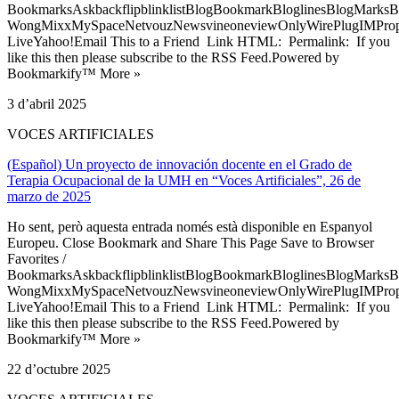
BookmarksAskbackflipblinklistBlogBookmarkBloglinesBlogMarksB
WongMixxMySpaceNetvouzNewsvineoneviewOnlyWirePlugIMPropell
LiveYahoo!Email This to a Friend Link HTML: Permalink: If you
like this then please subscribe to the RSS Feed.Powered by
Bookmarkify™ More »
3 d’abril 2025
VOCES ARTIFICIALES
(Español) Un proyecto de innovación docente en el Grado de
Terapia Ocupacional de la UMH en “Voces Artificiales”, 26 de
marzo de 2025
Ho sent, però aquesta entrada només està disponible en Espanyol
Europeu. Close Bookmark and Share This Page Save to Browser
Favorites /
BookmarksAskbackflipblinklistBlogBookmarkBloglinesBlogMarksB
WongMixxMySpaceNetvouzNewsvineoneviewOnlyWirePlugIMPropell
LiveYahoo!Email This to a Friend Link HTML: Permalink: If you
like this then please subscribe to the RSS Feed.Powered by
Bookmarkify™ More »
22 d’octubre 2025