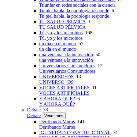
Triunfar en redes sociales con la ciencia
Tu piel habla, la podología responde
6
Tu piel habla, la podología responde
TU SALUD PÉLVICA
1
TU SALUD PÉLVICA
Tú, yo y los microbios
168
Tú, yo y los microbios
un día en el mundo
57
un día en el mundo
una ventana a la innovación
50
una ventana a la innovación
Universitarios Consumidores
12
Universitarios Consumidores
UNIVERSO+DS
13
UNIVERSO+DS
VOCES ARTIFICIALES
11
VOCES ARTIFICIALES
Y AHORA QUÉ?
6
Y AHORA QUÉ?
Debate
33
Debate
Veure més
Derribando Muros
141
Derribando Muros
IGUALDAD CONSTITUCIONAL
31