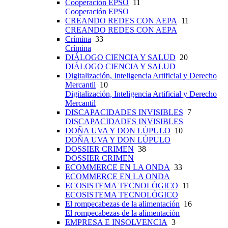
Cooperación EPSO
11
Cooperación EPSO
CREANDO REDES CON AEPA
11
CREANDO REDES CON AEPA
Crímina
33
Crímina
DIÁLOGO CIENCIA Y SALUD
20
DIÁLOGO CIENCIA Y SALUD
Digitalización, Inteligencia Artificial y Derecho
Mercantil
10
Digitalización, Inteligencia Artificial y Derecho
Mercantil
DISCAPACIDADES INVISIBLES
7
DISCAPACIDADES INVISIBLES
DOÑA UVA Y DON LÚPULO
10
DOÑA UVA Y DON LÚPULO
DOSSIER CRIMEN
38
DOSSIER CRIMEN
ECOMMERCE EN LA ONDA
33
ECOMMERCE EN LA ONDA
ECOSISTEMA TECNOLÓGICO
11
ECOSISTEMA TECNOLÓGICO
El rompecabezas de la alimentación
16
El rompecabezas de la alimentación
EMPRESA E INSOLVENCIA
3