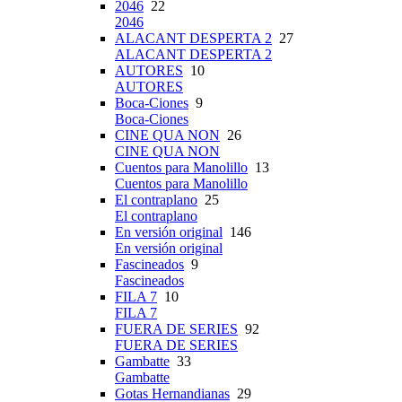
2046
22
2046
ALACANT DESPERTA 2
27
ALACANT DESPERTA 2
AUTORES
10
AUTORES
Boca-Ciones
9
Boca-Ciones
CINE QUA NON
26
CINE QUA NON
Cuentos para Manolillo
13
Cuentos para Manolillo
El contraplano
25
El contraplano
En versión original
146
En versión original
Fascineados
9
Fascineados
FILA 7
10
FILA 7
FUERA DE SERIES
92
FUERA DE SERIES
Gambatte
33
Gambatte
Gotas Hernandianas
29