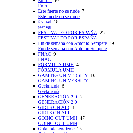
En ruta
10
En ruta
Este fuerte no se rinde
7
Este fuerte no se rinde
festival
18
festival
FESTIVALEO POR ESPAÑA
25
FESTIVALEO POR ESPAÑA
Fin de semana con Antonio Sempere
49
Fin de semana con Antonio Sempere
FNAC
9
FNAC
FÓRMULA UMH
4
FÓRMULA UMH
GAMING UNIVERSITY
16
GAMING UNIVERSITY
Geekmanía
6
Geekmanía
GENERACIÓN 2.0
5
GENERACIÓN 2.0
GIRLS ON AIR
3
GIRLS ON AIR
GOING OUT UMH
47
GOING OUT UMH
Guía independiente
13