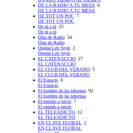
DE LA RADIO A TU MESA
6
DE LA RADIO A TU MESA
DE TOT UN POC
7
DE TOT UN POC
De tú a tú
25
De tú a tú
Días de Radio
34
Días de Radio
Digital Life Style
2
Digital Life Style
EL CATENACCIO
27
EL CATENACCIO
EL CLUB DEL VERANO
5
EL CLUB DEL VERANO
El Espacio
6
El Espacio
El hombre de las tabernas
92
El hombre de las tabernas
El mundo a juicio
7
El mundo a juicio
EL TELEADICTO
12
EL TELEADICTO
EN CLAVE FLORAL
2
EN CLAVE FLORAL