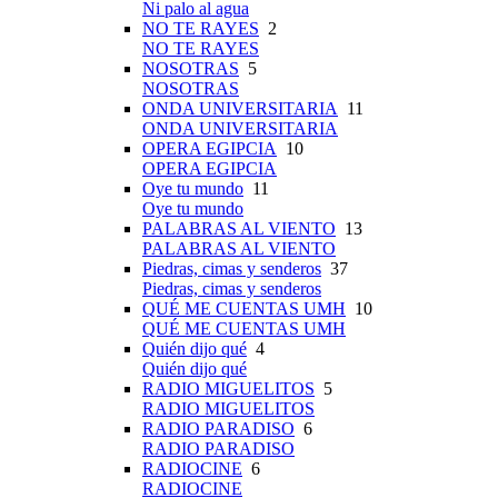
Ni palo al agua
NO TE RAYES
2
NO TE RAYES
NOSOTRAS
5
NOSOTRAS
ONDA UNIVERSITARIA
11
ONDA UNIVERSITARIA
OPERA EGIPCIA
10
OPERA EGIPCIA
Oye tu mundo
11
Oye tu mundo
PALABRAS AL VIENTO
13
PALABRAS AL VIENTO
Piedras, cimas y senderos
37
Piedras, cimas y senderos
QUÉ ME CUENTAS UMH
10
QUÉ ME CUENTAS UMH
Quién dijo qué
4
Quién dijo qué
RADIO MIGUELITOS
5
RADIO MIGUELITOS
RADIO PARADISO
6
RADIO PARADISO
RADIOCINE
6
RADIOCINE