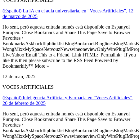
VOCES ARTIFICIALES
(Español) La IA en el aula universitaria, en “Voces Artificiales”, 12
de marzo de 2025
Ho sent, però aquesta entrada només està disponible en Espanyol
Europeu. Close Bookmark and Share This Page Save to Browser
Favorites /
BookmarksAskbackflipblinklistBlogBookmarkBloglinesBlogMarksB
WongMixxMySpaceNetvouzNewsvineoneviewOnlyWirePlugIMPropell
LiveYahoo!Email This to a Friend Link HTML: Permalink: If you
like this then please subscribe to the RSS Feed.Powered by
Bookmarkify™ More »
12 de març 2025
VOCES ARTIFICIALES
(Español) Inteligencia Artificial y Farmacia en “Voces Artificiales”,
26 de febrero de 2025
Ho sent, però aquesta entrada només està disponible en Espanyol
Europeu. Close Bookmark and Share This Page Save to Browser
Favorites /
BookmarksAskbackflipblinklistBlogBookmarkBloglinesBlogMarksB
WongMixxMySpaceNetvouzNewsvineoneviewOnlyWirePlugIMPropell