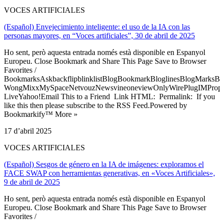
VOCES ARTIFICIALES
(Español) Envejecimiento inteligente: el uso de la IA con las
personas mayores, en “Voces artificiales”, 30 de abril de 2025
Ho sent, però aquesta entrada només està disponible en Espanyol
Europeu. Close Bookmark and Share This Page Save to Browser
Favorites /
BookmarksAskbackflipblinklistBlogBookmarkBloglinesBlogMarksB
WongMixxMySpaceNetvouzNewsvineoneviewOnlyWirePlugIMPropell
LiveYahoo!Email This to a Friend Link HTML: Permalink: If you
like this then please subscribe to the RSS Feed.Powered by
Bookmarkify™ More »
17 d’abril 2025
VOCES ARTIFICIALES
(Español) Sesgos de género en la IA de imágenes: exploramos el
FACE SWAP con herramientas generativas, en «Voces Artificiales»,
9 de abril de 2025
Ho sent, però aquesta entrada només està disponible en Espanyol
Europeu. Close Bookmark and Share This Page Save to Browser
Favorites /