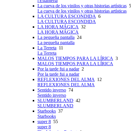
l'Estanteria
La cueva de los vinilos y otras historias artísticas
5
La cueva de los vinilos y otras historias artísticas
LA CULTURA ESCONDIDA
6
LA CULTURA ESCONDIDA
LA HORA MÁGICA
32
LA HORA MÁGICA
La pequeña pantalla
24
La pequeña pantalla
La Terreta
11
La Terreta
MALOS TIEMPOS PARA LA LÍRICA
3
MALOS TIEMPOS PARA LA LÍRICA
Por la tarde fui a nadar
2
Por la tarde fui a nadar
REFLEXIONES DEL ALMA
12
REFLEXIONES DEL ALMA
Sentido inverso
74
Sentido inverso
SLUMBERLAND
42
SLUMBERLAND
Starbooks
37
Starbooks
super 8
55
super 8