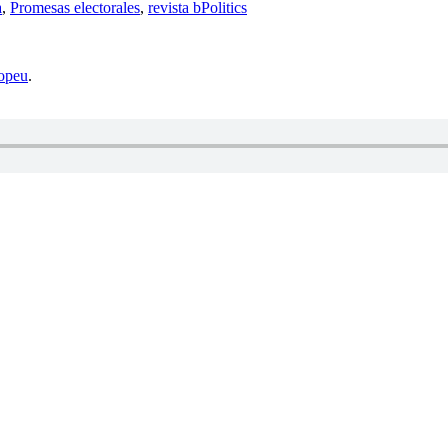
a
,
Promesas electorales
,
revista bPolitics
opeu
.