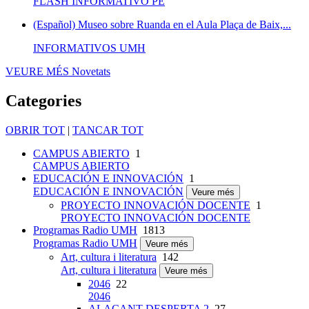
FLASH INFORMATIVO PE
(Español) Museo sobre Ruanda en el Aula Plaça de Baix,...
INFORMATIVOS UMH
VEURE MÉS
Novetats
Categories
OBRIR TOT
|
TANCAR TOT
CAMPUS ABIERTO
1
CAMPUS ABIERTO
EDUCACIÓN E INNOVACIÓN
1
EDUCACIÓN E INNOVACIÓN
Veure més
PROYECTO INNOVACIÓN DOCENTE
1
PROYECTO INNOVACIÓN DOCENTE
Programas Radio UMH
1813
Programas Radio UMH
Veure més
Art, cultura i literatura
142
Art, cultura i literatura
Veure més
2046
22
2046
ALACANT DESPERTA 2
27