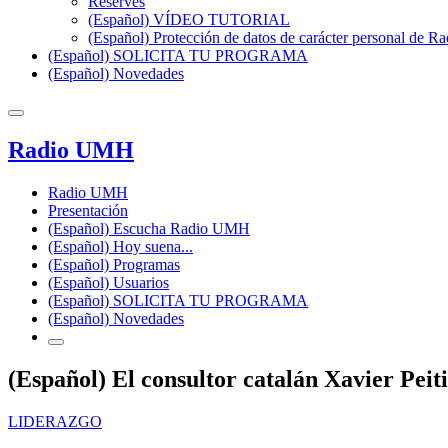
Reserves
(Español) VÍDEO TUTORIAL
(Español) Protección de datos de carácter personal de 
(Español) SOLICITA TU PROGRAMA
(Español) Novedades
Radio UMH
Radio UMH
Presentación
(Español) Escucha Radio UMH
(Español) Hoy suena...
(Español) Programas
(Español) Usuarios
(Español) SOLICITA TU PROGRAMA
(Español) Novedades
(Español) El consultor catalán Xavier Peit
LIDERAZGO