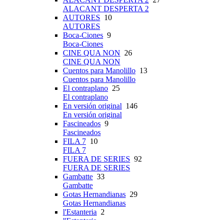
ALACANT DESPERTA 2
AUTORES
10
AUTORES
Boca-Ciones
9
Boca-Ciones
CINE QUA NON
26
CINE QUA NON
Cuentos para Manolillo
13
Cuentos para Manolillo
El contraplano
25
El contraplano
En versión original
146
En versión original
Fascineados
9
Fascineados
FILA 7
10
FILA 7
FUERA DE SERIES
92
FUERA DE SERIES
Gambatte
33
Gambatte
Gotas Hernandianas
29
Gotas Hernandianas
l'Estanteria
2