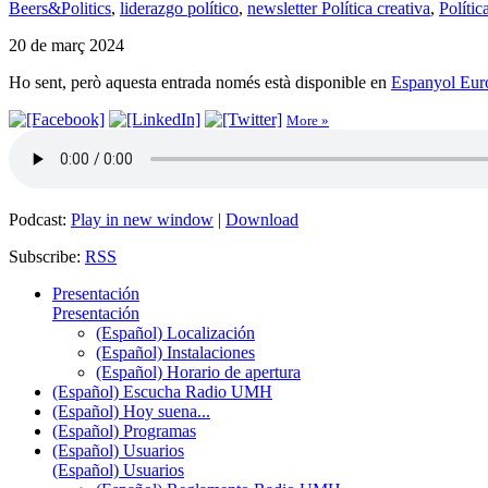
Beers&Politics
,
liderazgo político
,
newsletter Política creativa
,
Polític
20 de març 2024
Ho sent, però aquesta entrada només està disponible en
Espanyol Eur
More »
Podcast:
Play in new window
|
Download
Subscribe:
RSS
Presentación
Presentación
(Español) Localización
(Español) Instalaciones
(Español) Horario de apertura
(Español) Escucha Radio UMH
(Español) Hoy suena...
(Español) Programas
(Español) Usuarios
(Español) Usuarios