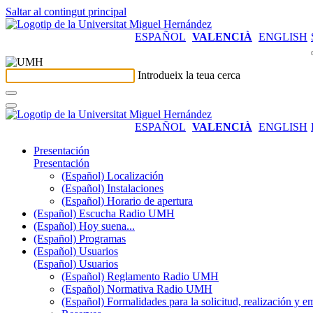
Saltar al contingut principal
ESPAÑOL
VALENCIÀ
ENGLISH
Introdueix la teua cerca
ESPAÑOL
VALENCIÀ
ENGLISH
Presentación
Presentación
(Español) Localización
(Español) Instalaciones
(Español) Horario de apertura
(Español) Escucha Radio UMH
(Español) Hoy suena...
(Español) Programas
(Español) Usuarios
(Español) Usuarios
(Español) Reglamento Radio UMH
(Español) Normativa Radio UMH
(Español) Formalidades para la solicitud, realización 