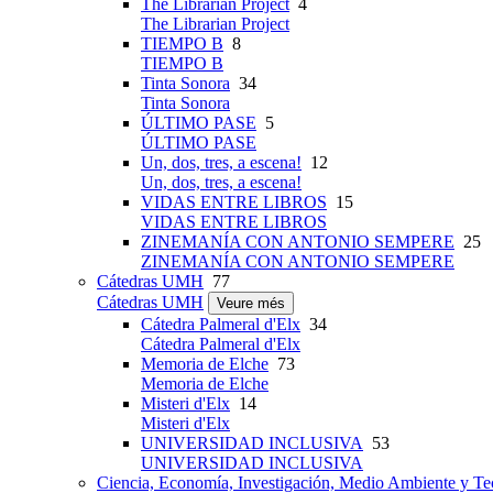
The Librarian Project
4
The Librarian Project
TIEMPO B
8
TIEMPO B
Tinta Sonora
34
Tinta Sonora
ÚLTIMO PASE
5
ÚLTIMO PASE
Un, dos, tres, a escena!
12
Un, dos, tres, a escena!
VIDAS ENTRE LIBROS
15
VIDAS ENTRE LIBROS
ZINEMANÍA CON ANTONIO SEMPERE
25
ZINEMANÍA CON ANTONIO SEMPERE
Cátedras UMH
77
Cátedras UMH
Veure més
Cátedra Palmeral d'Elx
34
Cátedra Palmeral d'Elx
Memoria de Elche
73
Memoria de Elche
Misteri d'Elx
14
Misteri d'Elx
UNIVERSIDAD INCLUSIVA
53
UNIVERSIDAD INCLUSIVA
Ciencia, Economía, Investigación, Medio Ambiente y Te