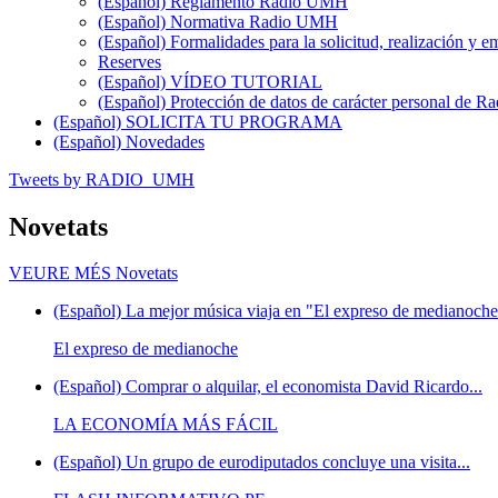
(Español) Reglamento Radio UMH
(Español) Normativa Radio UMH
(Español) Formalidades para la solicitud, realización 
Reserves
(Español) VÍDEO TUTORIAL
(Español) Protección de datos de carácter personal de 
(Español) SOLICITA TU PROGRAMA
(Español) Novedades
Tweets by RADIO_UMH
Novetats
VEURE MÉS
Novetats
(Español) La mejor música viaja en "El expreso de medianoche"
El expreso de medianoche
(Español) Comprar o alquilar, el economista David Ricardo...
LA ECONOMÍA MÁS FÁCIL
(Español) Un grupo de eurodiputados concluye una visita...