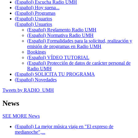
(Español) Escucha Radio UMH
(Español) Hoy suena...
(Español) Programas
(Español) Usuarios
(Español) Usuarios
(Español) Reglamento Radio UMH
(Español) Normativa Radio UMH
(Español) Formalidades para la solicitud, realización y
emisión de programas en Radio UMH
Bookings
(Español) VÍDEO TUTORIAL
(Español) Protección de datos de carácter personal de
Radio UMH
(Español) SOLICITA TU PROGRAMA
(Español) Novedades
Tweets by RADIO_UMH
News
SEE MORE
News
(Español) La mejor música viaja en "El expreso de
medianoche",...