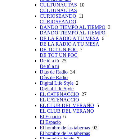
CULTUNAUTAS
10
CULTUNAUTAS
CURIOSEANDO
11
CURIOSEANDO
DANDO TIEMPO AL TIEMPO
3
DANDO TIEMPO AL TIEMPO
DE LA RADIO A TU MESA
6
DE LA RADIO A TU MESA
DE TOT UN POC
7
DE TOT UN POC
De tú a tú
25
De tú a tú
Días de Radio
34
Días de Radio
Digital Life Style
2
Digital Life Style
EL CATENACCIO
27
EL CATENACCIO
EL CLUB DEL VERANO
5
EL CLUB DEL VERANO
El Espacio
6
El Espacio
El hombre de las tabernas
92
El hombre de las tabernas
El mundo a juicio
7