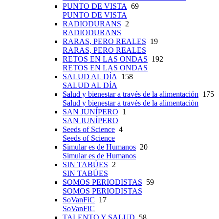
PUNTO DE VISTA
69
PUNTO DE VISTA
RADIODURANS
2
RADIODURANS
RARAS, PERO REALES
19
RARAS, PERO REALES
RETOS EN LAS ONDAS
192
RETOS EN LAS ONDAS
SALUD AL DÍA
158
SALUD AL DÍA
Salud y bienestar a través de la alimentación
175
Salud y bienestar a través de la alimentación
SAN JUNÍPERO
1
SAN JUNÍPERO
Seeds of Science
4
Seeds of Science
Simular es de Humanos
20
Simular es de Humanos
SIN TABÚES
2
SIN TABÚES
SOMOS PERIODISTAS
59
SOMOS PERIODISTAS
SoVanFiC
17
SoVanFiC
TALENTO Y SALUD
58