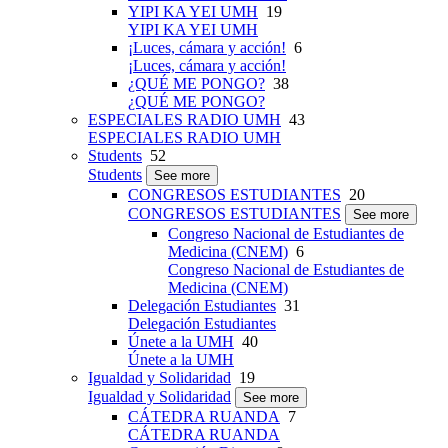
YIPI KA YEI UMH
19
YIPI KA YEI UMH
¡Luces, cámara y acción!
6
¡Luces, cámara y acción!
¿QUÉ ME PONGO?
38
¿QUÉ ME PONGO?
ESPECIALES RADIO UMH
43
ESPECIALES RADIO UMH
Students
52
Students
See more
CONGRESOS ESTUDIANTES
20
CONGRESOS ESTUDIANTES
See more
Congreso Nacional de Estudiantes de
Medicina (CNEM)
6
Congreso Nacional de Estudiantes de
Medicina (CNEM)
Delegación Estudiantes
31
Delegación Estudiantes
Únete a la UMH
40
Únete a la UMH
Igualdad y Solidaridad
19
Igualdad y Solidaridad
See more
CÁTEDRA RUANDA
7
CÁTEDRA RUANDA