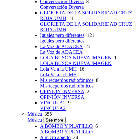
Conversación Diversa
8
Conversación Diversa
GLORIETA DE LA SOLIDARIDAD CRUZ
ROJA-UMH
11
GLORIETA DE LA SOLIDARIDAD CRUZ
ROJA-UMH
Iguales pero diferentes
121
Iguales pero diferentes
La Voz de ADACEA
25
La Voz de ADACEA
LOLA BUSCA NUEVA IMAGEN
1
LOLA BUSCA NUEVA IMAGEN
Lola Va a la UMH
16
Lola Va a la UMH
Mis recuerdos radiofónicos
8
Mis recuerdos radiofónicos
OPINIÓN INVERSA
2
OPINIÓN INVERSA
VINCULA2
9
VINCULA2
Música
355
Música
See more
A BOMBO Y PLATILLO
6
A BOMBO Y PLATILLO
A micro abierto
24