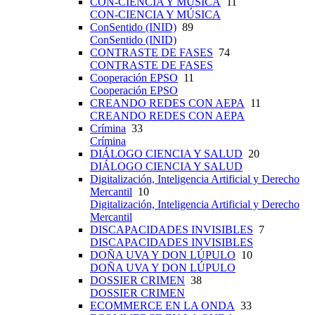
CON-CIENCIA Y MÚSICA
11
CON-CIENCIA Y MÚSICA
ConSentido (INID)
89
ConSentido (INID)
CONTRASTE DE FASES
74
CONTRASTE DE FASES
Cooperación EPSO
11
Cooperación EPSO
CREANDO REDES CON AEPA
11
CREANDO REDES CON AEPA
Crímina
33
Crímina
DIÁLOGO CIENCIA Y SALUD
20
DIÁLOGO CIENCIA Y SALUD
Digitalización, Inteligencia Artificial y Derecho
Mercantil
10
Digitalización, Inteligencia Artificial y Derecho
Mercantil
DISCAPACIDADES INVISIBLES
7
DISCAPACIDADES INVISIBLES
DOÑA UVA Y DON LÚPULO
10
DOÑA UVA Y DON LÚPULO
DOSSIER CRIMEN
38
DOSSIER CRIMEN
ECOMMERCE EN LA ONDA
33