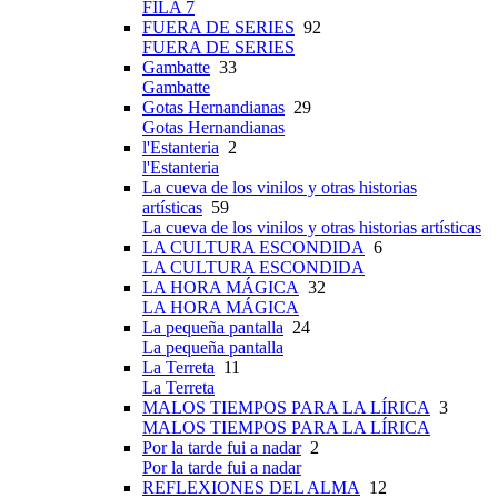
FILA 7
FUERA DE SERIES
92
FUERA DE SERIES
Gambatte
33
Gambatte
Gotas Hernandianas
29
Gotas Hernandianas
l'Estanteria
2
l'Estanteria
La cueva de los vinilos y otras historias
artísticas
59
La cueva de los vinilos y otras historias artísticas
LA CULTURA ESCONDIDA
6
LA CULTURA ESCONDIDA
LA HORA MÁGICA
32
LA HORA MÁGICA
La pequeña pantalla
24
La pequeña pantalla
La Terreta
11
La Terreta
MALOS TIEMPOS PARA LA LÍRICA
3
MALOS TIEMPOS PARA LA LÍRICA
Por la tarde fui a nadar
2
Por la tarde fui a nadar
REFLEXIONES DEL ALMA
12