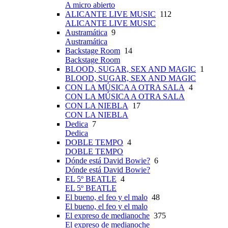
A micro abierto
ALICANTE LIVE MUSIC
112
ALICANTE LIVE MUSIC
Austramática
9
Austramática
Backstage Room
14
Backstage Room
BLOOD, SUGAR, SEX AND MAGIC
1
BLOOD, SUGAR, SEX AND MAGIC
CON LA MÚSICA A OTRA SALA
4
CON LA MÚSICA A OTRA SALA
CON LA NIEBLA
17
CON LA NIEBLA
Dedica
7
Dedica
DOBLE TEMPO
4
DOBLE TEMPO
Dónde está David Bowie?
6
Dónde está David Bowie?
EL 5º BEATLE
4
EL 5º BEATLE
El bueno, el feo y el malo
48
El bueno, el feo y el malo
El expreso de medianoche
375
El expreso de medianoche