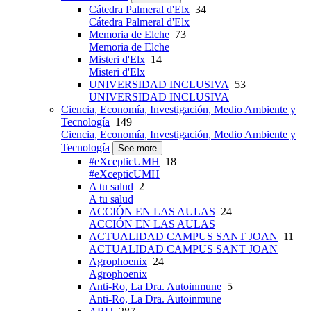
Cátedra Palmeral d'Elx
34
Cátedra Palmeral d'Elx
Memoria de Elche
73
Memoria de Elche
Misteri d'Elx
14
Misteri d'Elx
UNIVERSIDAD INCLUSIVA
53
UNIVERSIDAD INCLUSIVA
Ciencia, Economía, Investigación, Medio Ambiente y
Tecnología
149
Ciencia, Economía, Investigación, Medio Ambiente y
Tecnología
See more
#eXcepticUMH
18
#eXcepticUMH
A tu salud
2
A tu salud
ACCIÓN EN LAS AULAS
24
ACCIÓN EN LAS AULAS
ACTUALIDAD CAMPUS SANT JOAN
11
ACTUALIDAD CAMPUS SANT JOAN
Agrophoenix
24
Agrophoenix
Anti-Ro, La Dra. Autoinmune
5
Anti-Ro, La Dra. Autoinmune