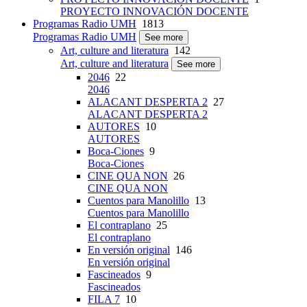
PROYECTO INNOVACIÓN DOCENTE
Programas Radio UMH
1813
Programas Radio UMH
See more
Art, culture and literatura
142
Art, culture and literatura
See more
2046
22
2046
ALACANT DESPERTA 2
27
ALACANT DESPERTA 2
AUTORES
10
AUTORES
Boca-Ciones
9
Boca-Ciones
CINE QUA NON
26
CINE QUA NON
Cuentos para Manolillo
13
Cuentos para Manolillo
El contraplano
25
El contraplano
En versión original
146
En versión original
Fascineados
9
Fascineados
FILA 7
10