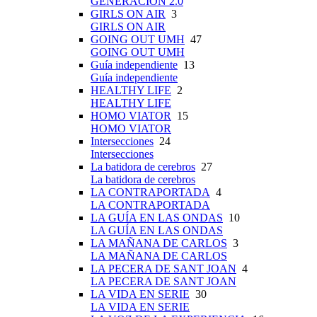
GENERACIÓN 2.0
GIRLS ON AIR
3
GIRLS ON AIR
GOING OUT UMH
47
GOING OUT UMH
Guía independiente
13
Guía independiente
HEALTHY LIFE
2
HEALTHY LIFE
HOMO VIATOR
15
HOMO VIATOR
Intersecciones
24
Intersecciones
La batidora de cerebros
27
La batidora de cerebros
LA CONTRAPORTADA
4
LA CONTRAPORTADA
LA GUÍA EN LAS ONDAS
10
LA GUÍA EN LAS ONDAS
LA MAÑANA DE CARLOS
3
LA MAÑANA DE CARLOS
LA PECERA DE SANT JOAN
4
LA PECERA DE SANT JOAN
LA VIDA EN SERIE
30
LA VIDA EN SERIE