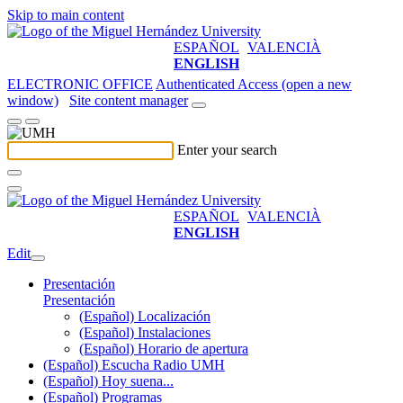
Skip to main content
ESPAÑOL
VALENCIÀ
ENGLISH
ELECTRONIC OFFICE
Authenticated Access (open a new
window)
Site content manager
Enter your search
ESPAÑOL
VALENCIÀ
ENGLISH
Edit
Presentación
Presentación
(Español) Localización
(Español) Instalaciones
(Español) Horario de apertura
(Español) Escucha Radio UMH
(Español) Hoy suena...
(Español) Programas