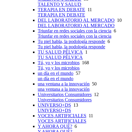
TALENTO Y SALUD
TERAPIA EN DEBATE
11
TERAPIA EN DEBATE
DEL LABORATORIO AL MERCADO
10
DEL LABORATORIO AL MERCADO
Triunfar en redes sociales con la ciencia
6
Triunfar en redes sociales con la ciencia
Tu piel habla, la podología responde
6
Tu piel habla, la podología responde
TU SALUD PÉLVICA
1
TU SALUD PÉLVICA
Tú, yo y los microbios
168
Tú, yo y los microbios
un día en el mundo
57
un día en el mundo
una ventana a la innovación
50
una ventana a la innovación
Universitarios Consumidores
12
Universitarios Consumidores
UNIVERSO+DS
13
UNIVERSO+DS
VOCES ARTIFICIALES
11
VOCES ARTIFICIALES
Y AHORA QUÉ?
6
Y AHORA QUÉ?