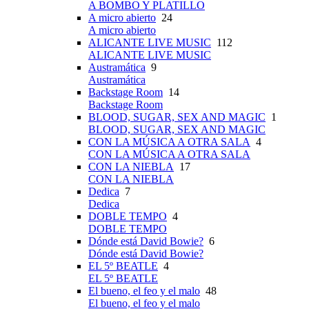
A BOMBO Y PLATILLO
A micro abierto
24
A micro abierto
ALICANTE LIVE MUSIC
112
ALICANTE LIVE MUSIC
Austramática
9
Austramática
Backstage Room
14
Backstage Room
BLOOD, SUGAR, SEX AND MAGIC
1
BLOOD, SUGAR, SEX AND MAGIC
CON LA MÚSICA A OTRA SALA
4
CON LA MÚSICA A OTRA SALA
CON LA NIEBLA
17
CON LA NIEBLA
Dedica
7
Dedica
DOBLE TEMPO
4
DOBLE TEMPO
Dónde está David Bowie?
6
Dónde está David Bowie?
EL 5º BEATLE
4
EL 5º BEATLE
El bueno, el feo y el malo
48
El bueno, el feo y el malo