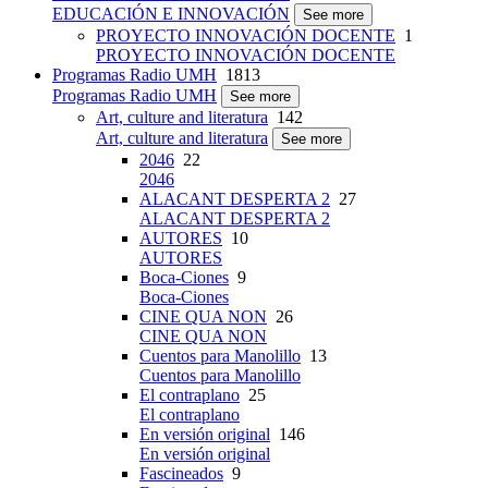
EDUCACIÓN E INNOVACIÓN
See more
PROYECTO INNOVACIÓN DOCENTE
1
PROYECTO INNOVACIÓN DOCENTE
Programas Radio UMH
1813
Programas Radio UMH
See more
Art, culture and literatura
142
Art, culture and literatura
See more
2046
22
2046
ALACANT DESPERTA 2
27
ALACANT DESPERTA 2
AUTORES
10
AUTORES
Boca-Ciones
9
Boca-Ciones
CINE QUA NON
26
CINE QUA NON
Cuentos para Manolillo
13
Cuentos para Manolillo
El contraplano
25
El contraplano
En versión original
146
En versión original
Fascineados
9