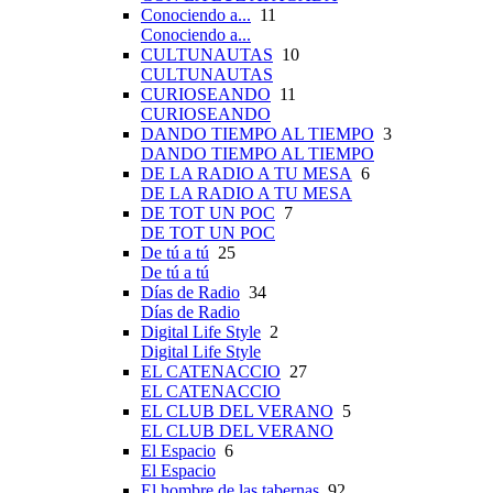
Conociendo a...
11
Conociendo a...
CULTUNAUTAS
10
CULTUNAUTAS
CURIOSEANDO
11
CURIOSEANDO
DANDO TIEMPO AL TIEMPO
3
DANDO TIEMPO AL TIEMPO
DE LA RADIO A TU MESA
6
DE LA RADIO A TU MESA
DE TOT UN POC
7
DE TOT UN POC
De tú a tú
25
De tú a tú
Días de Radio
34
Días de Radio
Digital Life Style
2
Digital Life Style
EL CATENACCIO
27
EL CATENACCIO
EL CLUB DEL VERANO
5
EL CLUB DEL VERANO
El Espacio
6
El Espacio
El hombre de las tabernas
92