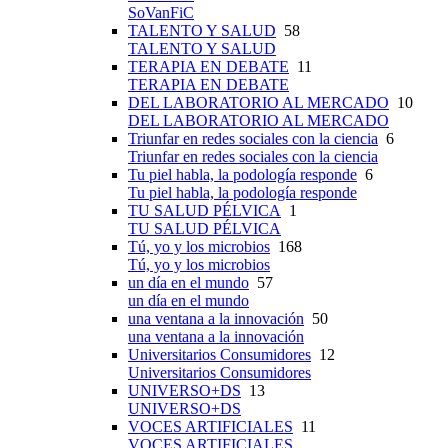
SoVanFiC
TALENTO Y SALUD
58
TALENTO Y SALUD
TERAPIA EN DEBATE
11
TERAPIA EN DEBATE
DEL LABORATORIO AL MERCADO
10
DEL LABORATORIO AL MERCADO
Triunfar en redes sociales con la ciencia
6
Triunfar en redes sociales con la ciencia
Tu piel habla, la podología responde
6
Tu piel habla, la podología responde
TU SALUD PÉLVICA
1
TU SALUD PÉLVICA
Tú, yo y los microbios
168
Tú, yo y los microbios
un día en el mundo
57
un día en el mundo
una ventana a la innovación
50
una ventana a la innovación
Universitarios Consumidores
12
Universitarios Consumidores
UNIVERSO+DS
13
UNIVERSO+DS
VOCES ARTIFICIALES
11
VOCES ARTIFICIALES