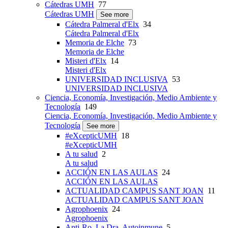
Cátedras UMH
77
Cátedras UMH
See more
Cátedra Palmeral d'Elx
34
Cátedra Palmeral d'Elx
Memoria de Elche
73
Memoria de Elche
Misteri d'Elx
14
Misteri d'Elx
UNIVERSIDAD INCLUSIVA
53
UNIVERSIDAD INCLUSIVA
Ciencia, Economía, Investigación, Medio Ambiente y
Tecnología
149
Ciencia, Economía, Investigación, Medio Ambiente y
Tecnología
See more
#eXcepticUMH
18
#eXcepticUMH
A tu salud
2
A tu salud
ACCIÓN EN LAS AULAS
24
ACCIÓN EN LAS AULAS
ACTUALIDAD CAMPUS SANT JOAN
11
ACTUALIDAD CAMPUS SANT JOAN
Agrophoenix
24
Agrophoenix
Anti-Ro, La Dra. Autoinmune
5