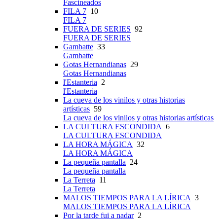
Fascineados
FILA 7
10
FILA 7
FUERA DE SERIES
92
FUERA DE SERIES
Gambatte
33
Gambatte
Gotas Hernandianas
29
Gotas Hernandianas
l'Estanteria
2
l'Estanteria
La cueva de los vinilos y otras historias
artísticas
59
La cueva de los vinilos y otras historias artísticas
LA CULTURA ESCONDIDA
6
LA CULTURA ESCONDIDA
LA HORA MÁGICA
32
LA HORA MÁGICA
La pequeña pantalla
24
La pequeña pantalla
La Terreta
11
La Terreta
MALOS TIEMPOS PARA LA LÍRICA
3
MALOS TIEMPOS PARA LA LÍRICA
Por la tarde fui a nadar
2