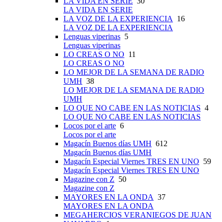
LA VIDA EN SERIE
30
LA VIDA EN SERIE
LA VOZ DE LA EXPERIENCIA
16
LA VOZ DE LA EXPERIENCIA
Lenguas viperinas
5
Lenguas viperinas
LO CREAS O NO
11
LO CREAS O NO
LO MEJOR DE LA SEMANA DE RADIO
UMH
38
LO MEJOR DE LA SEMANA DE RADIO
UMH
LO QUE NO CABE EN LAS NOTICIAS
4
LO QUE NO CABE EN LAS NOTICIAS
Locos por el arte
6
Locos por el arte
Magacín Buenos días UMH
612
Magacín Buenos días UMH
Magacín Especial Viernes TRES EN UNO
59
Magacín Especial Viernes TRES EN UNO
Magazine con Z
50
Magazine con Z
MAYORES EN LA ONDA
37
MAYORES EN LA ONDA
MEGAHERCIOS VERANIEGOS DE JUAN