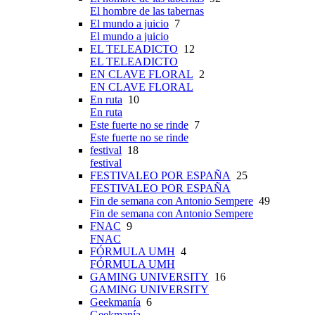
El hombre de las tabernas
El mundo a juicio
7
El mundo a juicio
EL TELEADICTO
12
EL TELEADICTO
EN CLAVE FLORAL
2
EN CLAVE FLORAL
En ruta
10
En ruta
Este fuerte no se rinde
7
Este fuerte no se rinde
festival
18
festival
FESTIVALEO POR ESPAÑA
25
FESTIVALEO POR ESPAÑA
Fin de semana con Antonio Sempere
49
Fin de semana con Antonio Sempere
FNAC
9
FNAC
FÓRMULA UMH
4
FÓRMULA UMH
GAMING UNIVERSITY
16
GAMING UNIVERSITY
Geekmanía
6
Geekmanía