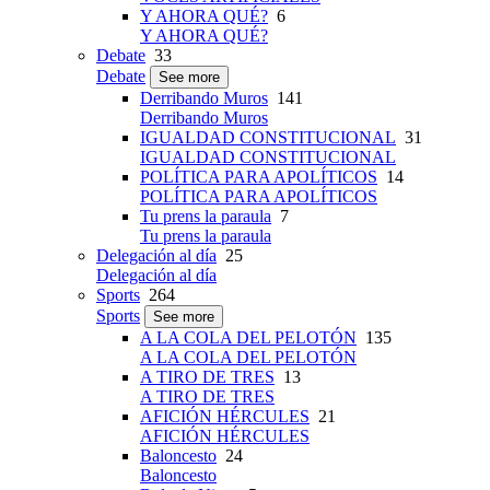
Y AHORA QUÉ?
6
Y AHORA QUÉ?
Debate
33
Debate
See more
Derribando Muros
141
Derribando Muros
IGUALDAD CONSTITUCIONAL
31
IGUALDAD CONSTITUCIONAL
POLÍTICA PARA APOLÍTICOS
14
POLÍTICA PARA APOLÍTICOS
Tu prens la paraula
7
Tu prens la paraula
Delegación al día
25
Delegación al día
Sports
264
Sports
See more
A LA COLA DEL PELOTÓN
135
A LA COLA DEL PELOTÓN
A TIRO DE TRES
13
A TIRO DE TRES
AFICIÓN HÉRCULES
21
AFICIÓN HÉRCULES
Baloncesto
24
Baloncesto