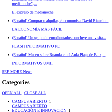
medianoche",...
El expreso de medianoche
(Español) Comprar o alquilar, el economista David Ricardo...
LA ECONOMÍA MÁS FÁCIL
(Español) Un grupo de eurodiputados concluye una visita...
FLASH INFORMATIVO PE
(Español) Museo sobre Ruanda en el Aula Plaça de Baix,...
INFORMATIVOS UMH
SEE MORE
News
Categories
OPEN ALL
|
CLOSE ALL
CAMPUS ABIERTO
1
CAMPUS ABIERTO
EDUCACIÓN E INNOVACIÓN
1