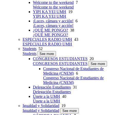
Welcome to the weekend
7
Welcome to the weekend
YIPI KA YEI UMH
19
YIPI KA YEI UMH
¡Luces, cámara y acción!
6
¡Luces, cámara y acción!
¿QUÉ ME PONGO?
38
¿QUÉ ME PONGO?
ESPECIALES RADIO UMH
43
ESPECIALES RADIO UMH
Students
52
Students
See more
CONGRESOS ESTUDIANTES
20
CONGRESOS ESTUDIANTES
See more
Congreso Nacional de Estudiantes de
Medicina (CNEM)
6
Congreso Nacional de Estudiantes de
Medicina (CNEM)
Delegación Estudiantes
31
Delegación Estudiantes
Únete a la UMH
40
Únete a la UMH
Igualdad y Solidaridad
19
Igualdad y Solidaridad
See more