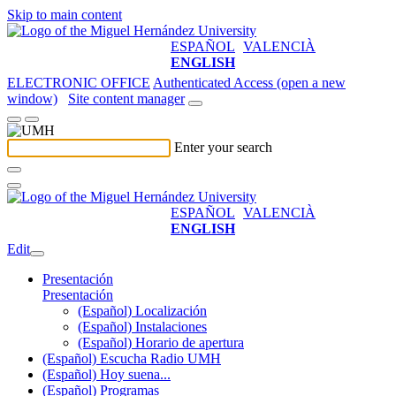
Skip to main content
ESPAÑOL
VALENCIÀ
ENGLISH
ELECTRONIC OFFICE
Authenticated Access (open a new
window)
Site content manager
Enter your search
ESPAÑOL
VALENCIÀ
ENGLISH
Edit
Presentación
Presentación
(Español) Localización
(Español) Instalaciones
(Español) Horario de apertura
(Español) Escucha Radio UMH
(Español) Hoy suena...
(Español) Programas