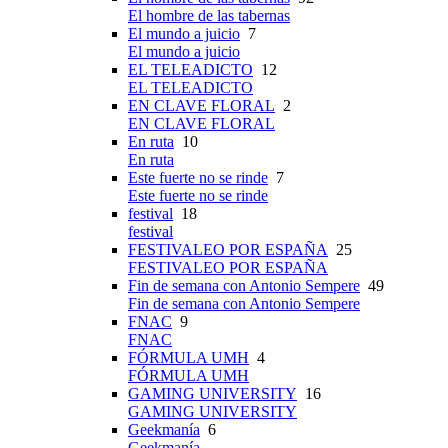
El hombre de las tabernas
El mundo a juicio
7
El mundo a juicio
EL TELEADICTO
12
EL TELEADICTO
EN CLAVE FLORAL
2
EN CLAVE FLORAL
En ruta
10
En ruta
Este fuerte no se rinde
7
Este fuerte no se rinde
festival
18
festival
FESTIVALEO POR ESPAÑA
25
FESTIVALEO POR ESPAÑA
Fin de semana con Antonio Sempere
49
Fin de semana con Antonio Sempere
FNAC
9
FNAC
FÓRMULA UMH
4
FÓRMULA UMH
GAMING UNIVERSITY
16
GAMING UNIVERSITY
Geekmanía
6
Geekmanía