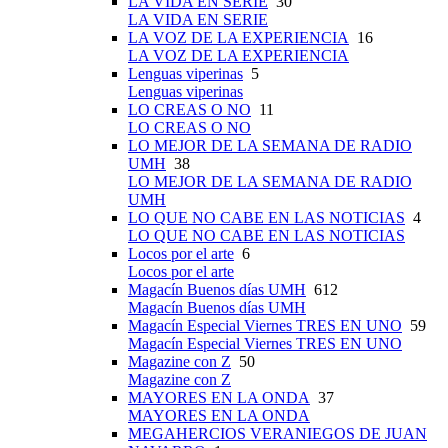
LA VIDA EN SERIE
30
LA VIDA EN SERIE
LA VOZ DE LA EXPERIENCIA
16
LA VOZ DE LA EXPERIENCIA
Lenguas viperinas
5
Lenguas viperinas
LO CREAS O NO
11
LO CREAS O NO
LO MEJOR DE LA SEMANA DE RADIO
UMH
38
LO MEJOR DE LA SEMANA DE RADIO
UMH
LO QUE NO CABE EN LAS NOTICIAS
4
LO QUE NO CABE EN LAS NOTICIAS
Locos por el arte
6
Locos por el arte
Magacín Buenos días UMH
612
Magacín Buenos días UMH
Magacín Especial Viernes TRES EN UNO
59
Magacín Especial Viernes TRES EN UNO
Magazine con Z
50
Magazine con Z
MAYORES EN LA ONDA
37
MAYORES EN LA ONDA
MEGAHERCIOS VERANIEGOS DE JUAN