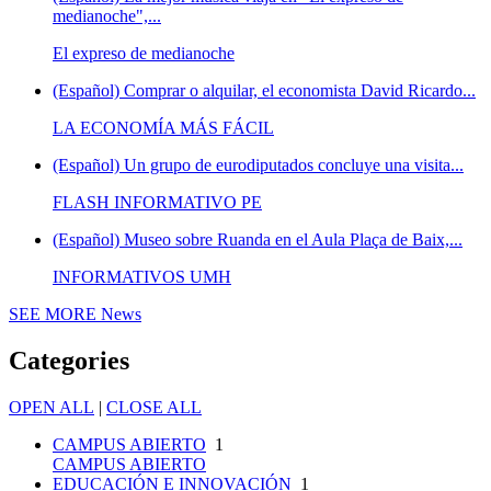
medianoche",...
El expreso de medianoche
(Español) Comprar o alquilar, el economista David Ricardo...
LA ECONOMÍA MÁS FÁCIL
(Español) Un grupo de eurodiputados concluye una visita...
FLASH INFORMATIVO PE
(Español) Museo sobre Ruanda en el Aula Plaça de Baix,...
INFORMATIVOS UMH
SEE MORE
News
Categories
OPEN ALL
|
CLOSE ALL
CAMPUS ABIERTO
1
CAMPUS ABIERTO
EDUCACIÓN E INNOVACIÓN
1