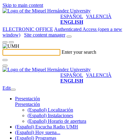
Skip to main content
ESPAÑOL
VALENCIÀ
ENGLISH
ELECTRONIC OFFICE
Authenticated Access (open a new
window)
Site content manager
Enter your search
ESPAÑOL
VALENCIÀ
ENGLISH
Edit
Presentación
Presentación
(Español) Localización
(Español) Instalaciones
(Español) Horario de apertura
(Español) Escucha Radio UMH
(Español) Hoy suena...
(Español) Programas