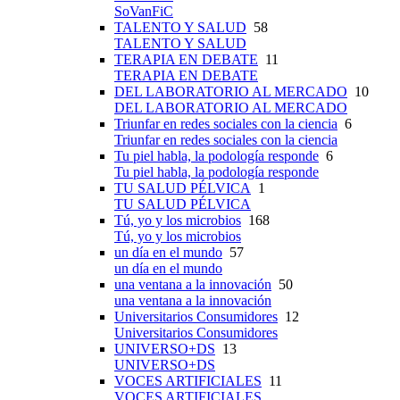
SoVanFiC
TALENTO Y SALUD
58
TALENTO Y SALUD
TERAPIA EN DEBATE
11
TERAPIA EN DEBATE
DEL LABORATORIO AL MERCADO
10
DEL LABORATORIO AL MERCADO
Triunfar en redes sociales con la ciencia
6
Triunfar en redes sociales con la ciencia
Tu piel habla, la podología responde
6
Tu piel habla, la podología responde
TU SALUD PÉLVICA
1
TU SALUD PÉLVICA
Tú, yo y los microbios
168
Tú, yo y los microbios
un día en el mundo
57
un día en el mundo
una ventana a la innovación
50
una ventana a la innovación
Universitarios Consumidores
12
Universitarios Consumidores
UNIVERSO+DS
13
UNIVERSO+DS
VOCES ARTIFICIALES
11
VOCES ARTIFICIALES