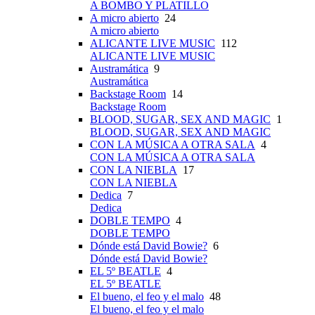
A BOMBO Y PLATILLO
A micro abierto
24
A micro abierto
ALICANTE LIVE MUSIC
112
ALICANTE LIVE MUSIC
Austramática
9
Austramática
Backstage Room
14
Backstage Room
BLOOD, SUGAR, SEX AND MAGIC
1
BLOOD, SUGAR, SEX AND MAGIC
CON LA MÚSICA A OTRA SALA
4
CON LA MÚSICA A OTRA SALA
CON LA NIEBLA
17
CON LA NIEBLA
Dedica
7
Dedica
DOBLE TEMPO
4
DOBLE TEMPO
Dónde está David Bowie?
6
Dónde está David Bowie?
EL 5º BEATLE
4
EL 5º BEATLE
El bueno, el feo y el malo
48
El bueno, el feo y el malo