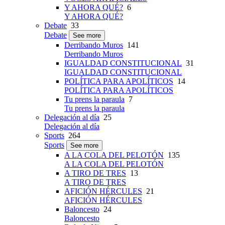
Y AHORA QUÉ?
6
Y AHORA QUÉ?
Debate
33
Debate
See more
Derribando Muros
141
Derribando Muros
IGUALDAD CONSTITUCIONAL
31
IGUALDAD CONSTITUCIONAL
POLÍTICA PARA APOLÍTICOS
14
POLÍTICA PARA APOLÍTICOS
Tu prens la paraula
7
Tu prens la paraula
Delegación al día
25
Delegación al día
Sports
264
Sports
See more
A LA COLA DEL PELOTÓN
135
A LA COLA DEL PELOTÓN
A TIRO DE TRES
13
A TIRO DE TRES
AFICIÓN HÉRCULES
21
AFICIÓN HÉRCULES
Baloncesto
24
Baloncesto