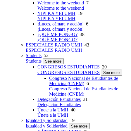
Welcome to the weekend
7
Welcome to the weekend
YIPI KA YEI UMH
19
YIPI KA YEI UMH
¡Luces, cámara y acción!
6
¡Luces, cámara y acción!
¿QUÉ ME PONGO?
38
¿QUÉ ME PONGO?
ESPECIALES RADIO UMH
43
ESPECIALES RADIO UMH
Students
52
Students
See more
CONGRESOS ESTUDIANTES
20
CONGRESOS ESTUDIANTES
See more
Congreso Nacional de Estudiantes de
Medicina (CNEM)
6
Congreso Nacional de Estudiantes de
Medicina (CNEM)
Delegación Estudiantes
31
Delegación Estudiantes
Únete a la UMH
40
Únete a la UMH
Igualdad y Solidaridad
19
Igualdad y Solidaridad
See more