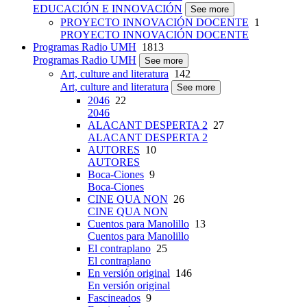
EDUCACIÓN E INNOVACIÓN
See more
PROYECTO INNOVACIÓN DOCENTE
1
PROYECTO INNOVACIÓN DOCENTE
Programas Radio UMH
1813
Programas Radio UMH
See more
Art, culture and literatura
142
Art, culture and literatura
See more
2046
22
2046
ALACANT DESPERTA 2
27
ALACANT DESPERTA 2
AUTORES
10
AUTORES
Boca-Ciones
9
Boca-Ciones
CINE QUA NON
26
CINE QUA NON
Cuentos para Manolillo
13
Cuentos para Manolillo
El contraplano
25
El contraplano
En versión original
146
En versión original
Fascineados
9