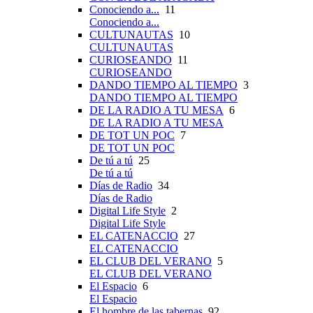
Conociendo a...
11
Conociendo a...
CULTUNAUTAS
10
CULTUNAUTAS
CURIOSEANDO
11
CURIOSEANDO
DANDO TIEMPO AL TIEMPO
3
DANDO TIEMPO AL TIEMPO
DE LA RADIO A TU MESA
6
DE LA RADIO A TU MESA
DE TOT UN POC
7
DE TOT UN POC
De tú a tú
25
De tú a tú
Días de Radio
34
Días de Radio
Digital Life Style
2
Digital Life Style
EL CATENACCIO
27
EL CATENACCIO
EL CLUB DEL VERANO
5
EL CLUB DEL VERANO
El Espacio
6
El Espacio
El hombre de las tabernas
92