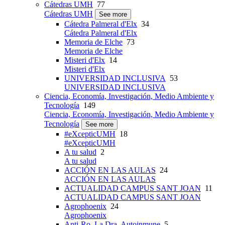
Cátedras UMH
77
Cátedras UMH
See more
Cátedra Palmeral d'Elx
34
Cátedra Palmeral d'Elx
Memoria de Elche
73
Memoria de Elche
Misteri d'Elx
14
Misteri d'Elx
UNIVERSIDAD INCLUSIVA
53
UNIVERSIDAD INCLUSIVA
Ciencia, Economía, Investigación, Medio Ambiente y
Tecnología
149
Ciencia, Economía, Investigación, Medio Ambiente y
Tecnología
See more
#eXcepticUMH
18
#eXcepticUMH
A tu salud
2
A tu salud
ACCIÓN EN LAS AULAS
24
ACCIÓN EN LAS AULAS
ACTUALIDAD CAMPUS SANT JOAN
11
ACTUALIDAD CAMPUS SANT JOAN
Agrophoenix
24
Agrophoenix
Anti-Ro, La Dra. Autoinmune
5