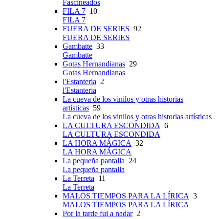
Fascineados
FILA 7
10
FILA 7
FUERA DE SERIES
92
FUERA DE SERIES
Gambatte
33
Gambatte
Gotas Hernandianas
29
Gotas Hernandianas
l'Estanteria
2
l'Estanteria
La cueva de los vinilos y otras historias
artísticas
59
La cueva de los vinilos y otras historias artísticas
LA CULTURA ESCONDIDA
6
LA CULTURA ESCONDIDA
LA HORA MÁGICA
32
LA HORA MÁGICA
La pequeña pantalla
24
La pequeña pantalla
La Terreta
11
La Terreta
MALOS TIEMPOS PARA LA LÍRICA
3
MALOS TIEMPOS PARA LA LÍRICA
Por la tarde fui a nadar
2