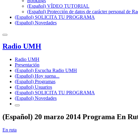
Bookings
(Español) VÍDEO TUTORIAL
(Español) Protección de datos de carácter personal de 
(Español) SOLICITA TU PROGRAMA
(Español) Novedades
Radio UMH
Radio UMH
Presentación
(Español) Escucha Radio UMH
(Español) Hoy suena...
(Español) Programas
(Español) Usuarios
(Español) SOLICITA TU PROGRAMA
(Español) Novedades
(Español) 20 marzo 2014 Programa En Ru
En ruta