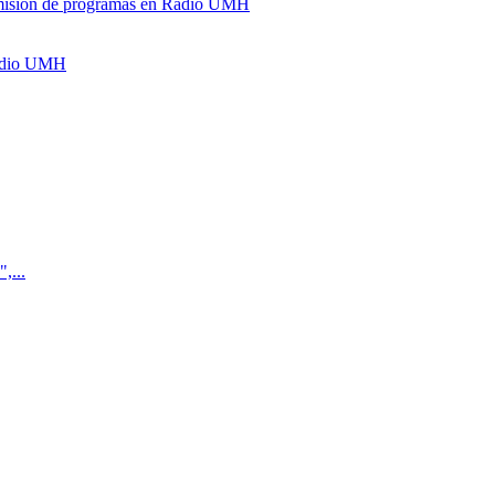
y emisión de programas en Radio UMH
Radio UMH
,...