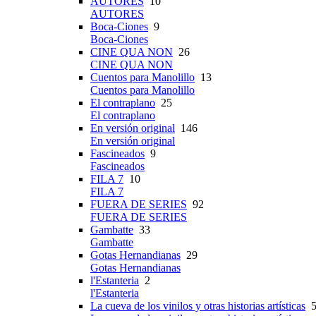
AUTORES
10
AUTORES
Boca-Ciones
9
Boca-Ciones
CINE QUA NON
26
CINE QUA NON
Cuentos para Manolillo
13
Cuentos para Manolillo
El contraplano
25
El contraplano
En versión original
146
En versión original
Fascineados
9
Fascineados
FILA 7
10
FILA 7
FUERA DE SERIES
92
FUERA DE SERIES
Gambatte
33
Gambatte
Gotas Hernandianas
29
Gotas Hernandianas
l'Estanteria
2
l'Estanteria
La cueva de los vinilos y otras historias artísticas
5