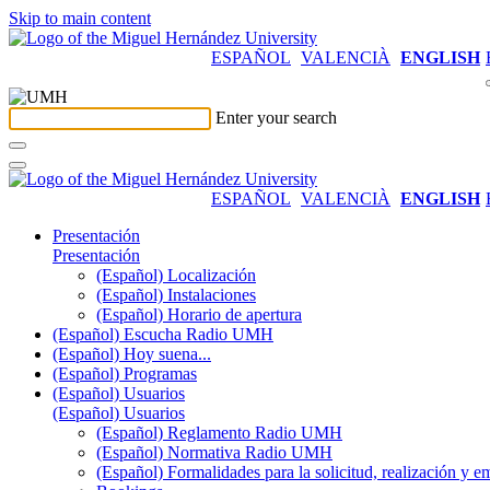
Skip to main content
ESPAÑOL
VALENCIÀ
ENGLISH
Enter your search
ESPAÑOL
VALENCIÀ
ENGLISH
Presentación
Presentación
(Español) Localización
(Español) Instalaciones
(Español) Horario de apertura
(Español) Escucha Radio UMH
(Español) Hoy suena...
(Español) Programas
(Español) Usuarios
(Español) Usuarios
(Español) Reglamento Radio UMH
(Español) Normativa Radio UMH
(Español) Formalidades para la solicitud, realización 