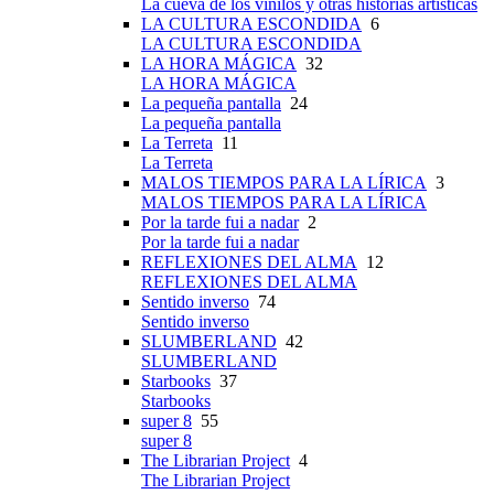
La cueva de los vinilos y otras historias artísticas
LA CULTURA ESCONDIDA
6
LA CULTURA ESCONDIDA
LA HORA MÁGICA
32
LA HORA MÁGICA
La pequeña pantalla
24
La pequeña pantalla
La Terreta
11
La Terreta
MALOS TIEMPOS PARA LA LÍRICA
3
MALOS TIEMPOS PARA LA LÍRICA
Por la tarde fui a nadar
2
Por la tarde fui a nadar
REFLEXIONES DEL ALMA
12
REFLEXIONES DEL ALMA
Sentido inverso
74
Sentido inverso
SLUMBERLAND
42
SLUMBERLAND
Starbooks
37
Starbooks
super 8
55
super 8
The Librarian Project
4
The Librarian Project