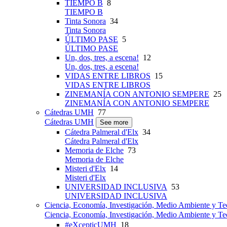
TIEMPO B
8
TIEMPO B
Tinta Sonora
34
Tinta Sonora
ÚLTIMO PASE
5
ÚLTIMO PASE
Un, dos, tres, a escena!
12
Un, dos, tres, a escena!
VIDAS ENTRE LIBROS
15
VIDAS ENTRE LIBROS
ZINEMANÍA CON ANTONIO SEMPERE
25
ZINEMANÍA CON ANTONIO SEMPERE
Cátedras UMH
77
Cátedras UMH
See more
Cátedra Palmeral d'Elx
34
Cátedra Palmeral d'Elx
Memoria de Elche
73
Memoria de Elche
Misteri d'Elx
14
Misteri d'Elx
UNIVERSIDAD INCLUSIVA
53
UNIVERSIDAD INCLUSIVA
Ciencia, Economía, Investigación, Medio Ambiente y Te
Ciencia, Economía, Investigación, Medio Ambiente y Te
#eXcepticUMH
18