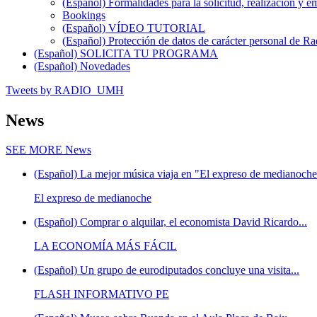
(Español) Formalidades para la solicitud, realización 
Bookings
(Español) VÍDEO TUTORIAL
(Español) Protección de datos de carácter personal de 
(Español) SOLICITA TU PROGRAMA
(Español) Novedades
Tweets by RADIO_UMH
News
SEE MORE
News
(Español) La mejor música viaja en "El expreso de medianoche"
El expreso de medianoche
(Español) Comprar o alquilar, el economista David Ricardo...
LA ECONOMÍA MÁS FÁCIL
(Español) Un grupo de eurodiputados concluye una visita...
FLASH INFORMATIVO PE