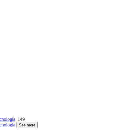
cnología
149
cnología
See more