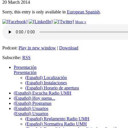
20 March 2014
Sorry, this entry is only available in
European Spanish
.
More »
Podcast:
Play in new window
|
Download
Subscribe:
RSS
Presentación
Presentación
(Español) Localización
(Español) Instalaciones
(Español) Horario de apertura
(Español) Escucha Radio UMH
(Español) Hoy suena...
(Español) Programas
(Español) Usuarios
(Español) Usuarios
(Español) Reglamento Radio UMH
(Español) Normativa Radio UMH