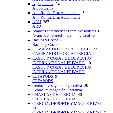
Agrophoenix
24
Agrophoenix
Anti-Ro, La Dra. Autoinmune
5
Anti-Ro, La Dra. Autoinmune
ARU
287
ARU
Avances enfermedades cardiovasculares
6
Avances enfermedades cardiovasculares
Bacilos y Cocos
8
Bacilos y Cocos
CAMINANDO POR LA CIENCIA
37
CAMINANDO POR LA CIENCIA
CASOS Y COSAS DE DERECHO
INTERNACIONAL PRIVADO
10
CASOS Y COSAS DE DERECHO
INTERNACIONAL PRIVADO
CEFAPODS
9
CEFAPODS
Centro Investigación Operativa
20
Centro Investigación Operativa
CHARLAS DE CIENCIA
40
CHARLAS DE CIENCIA
CIENCIA, DEPORTE Y MAGOS NIVEL
21
35
CIENCIA, DEPORTE Y MAGOS NIVEL 21