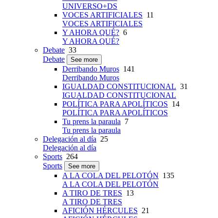
UNIVERSO+DS
VOCES ARTIFICIALES
11
VOCES ARTIFICIALES
Y AHORA QUÉ?
6
Y AHORA QUÉ?
Debate
33
Debate
See more
Derribando Muros
141
Derribando Muros
IGUALDAD CONSTITUCIONAL
31
IGUALDAD CONSTITUCIONAL
POLÍTICA PARA APOLÍTICOS
14
POLÍTICA PARA APOLÍTICOS
Tu prens la paraula
7
Tu prens la paraula
Delegación al día
25
Delegación al día
Sports
264
Sports
See more
A LA COLA DEL PELOTÓN
135
A LA COLA DEL PELOTÓN
A TIRO DE TRES
13
A TIRO DE TRES
AFICIÓN HÉRCULES
21