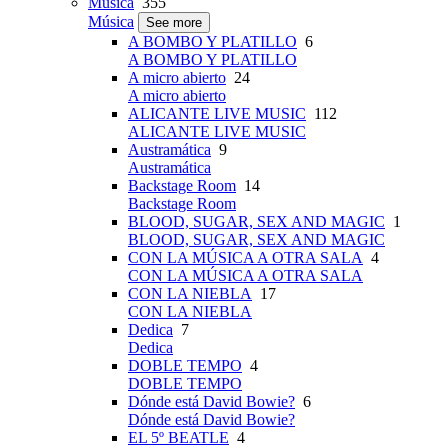
Música
355
Música
See more
A BOMBO Y PLATILLO
6
A BOMBO Y PLATILLO
A micro abierto
24
A micro abierto
ALICANTE LIVE MUSIC
112
ALICANTE LIVE MUSIC
Austramática
9
Austramática
Backstage Room
14
Backstage Room
BLOOD, SUGAR, SEX AND MAGIC
1
BLOOD, SUGAR, SEX AND MAGIC
CON LA MÚSICA A OTRA SALA
4
CON LA MÚSICA A OTRA SALA
CON LA NIEBLA
17
CON LA NIEBLA
Dedica
7
Dedica
DOBLE TEMPO
4
DOBLE TEMPO
Dónde está David Bowie?
6
Dónde está David Bowie?
EL 5º BEATLE
4