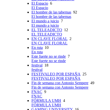
El Espacio
6
El Espacio
El hombre de las tabernas
92
El hombre de las tabernas
El mundo a juicio
7
El mundo a juicio
EL TELEADICTO
12
EL TELEADICTO
EN CLAVE FLORAL
2
EN CLAVE FLORAL
En ruta
10
En ruta
Este fuerte no se rinde
7
Este fuerte no se rinde
festival
18
festival
FESTIVALEO POR ESPAÑA
25
FESTIVALEO POR ESPAÑA
Fin de semana con Antonio Sempere
49
Fin de semana con Antonio Sempere
FNAC
9
FNAC
FÓRMULA UMH
4
FÓRMULA UMH
GAMING UNIVERSITY
16