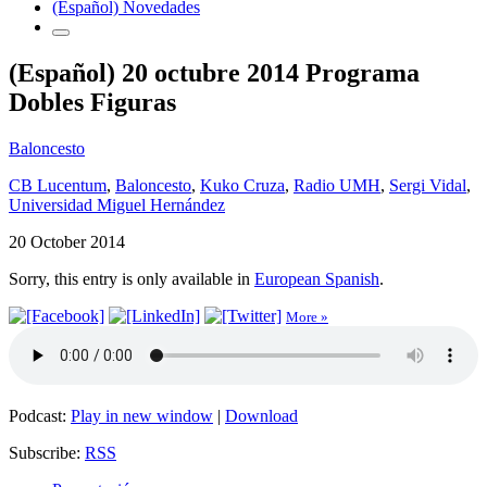
(Español) Novedades
(Español) 20 octubre 2014 Programa
Dobles Figuras
Baloncesto
CB Lucentum
,
Baloncesto
,
Kuko Cruza
,
Radio UMH
,
Sergi Vidal
,
Universidad Miguel Hernández
20 October 2014
Sorry, this entry is only available in
European Spanish
.
More »
Podcast:
Play in new window
|
Download
Subscribe:
RSS