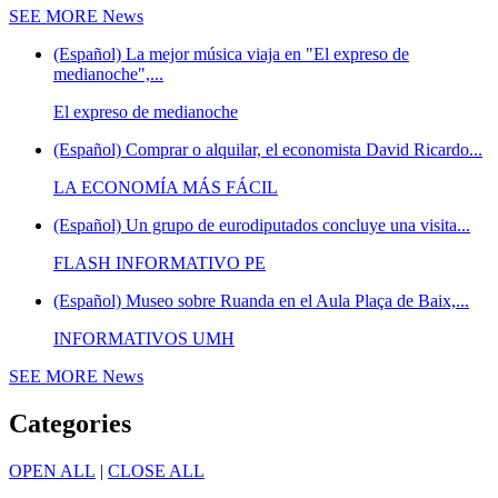
SEE MORE
News
(Español) La mejor música viaja en "El expreso de
medianoche",...
El expreso de medianoche
(Español) Comprar o alquilar, el economista David Ricardo...
LA ECONOMÍA MÁS FÁCIL
(Español) Un grupo de eurodiputados concluye una visita...
FLASH INFORMATIVO PE
(Español) Museo sobre Ruanda en el Aula Plaça de Baix,...
INFORMATIVOS UMH
SEE MORE
News
Categories
OPEN ALL
|
CLOSE ALL