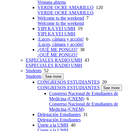
Ventana abierta
VERDE OCRE AMARILLO
120
VERDE OCRE AMARILLO
Welcome to the weekend
7
Welcome to the weekend
YIPI KA YEI UMH
19
YIPI KA YEI UMH
¡Luces, cámara y acción!
6
¡Luces, cámara y acción!
¿QUÉ ME PONGO?
38
¿QUÉ ME PONGO?
ESPECIALES RADIO UMH
43
ESPECIALES RADIO UMH
Students
52
Students
See more
CONGRESOS ESTUDIANTES
20
CONGRESOS ESTUDIANTES
See more
Congreso Nacional de Estudiantes de
Medicina (CNEM)
6
Congreso Nacional de Estudiantes de
Medicina (CNEM)
Delegación Estudiantes
31
Delegación Estudiantes
Únete a la UMH
40
Únete a la UMH