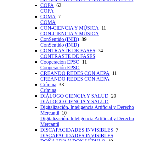
COFA
62
COFA
COMA
7
COMA
CON-CIENCIA Y MÚSICA
11
CON-CIENCIA Y MÚSICA
ConSentido (INID)
89
ConSentido (INID)
CONTRASTE DE FASES
74
CONTRASTE DE FASES
Cooperación EPSO
11
Cooperación EPSO
CREANDO REDES CON AEPA
11
CREANDO REDES CON AEPA
Crímina
33
Crímina
DIÁLOGO CIENCIA Y SALUD
20
DIÁLOGO CIENCIA Y SALUD
Digitalización, Inteligencia Artificial y Derecho
Mercantil
10
Digitalización, Inteligencia Artificial y Derecho
Mercantil
DISCAPACIDADES INVISIBLES
7
DISCAPACIDADES INVISIBLES