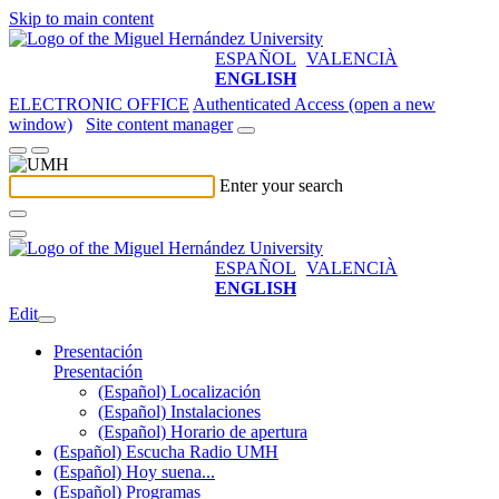
Skip to main content
ESPAÑOL
VALENCIÀ
ENGLISH
ELECTRONIC OFFICE
Authenticated Access (open a new
window)
Site content manager
Enter your search
ESPAÑOL
VALENCIÀ
ENGLISH
Edit
Presentación
Presentación
(Español) Localización
(Español) Instalaciones
(Español) Horario de apertura
(Español) Escucha Radio UMH
(Español) Hoy suena...
(Español) Programas