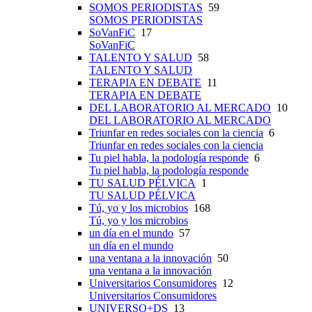
SOMOS PERIODISTAS
59
SOMOS PERIODISTAS
SoVanFiC
17
SoVanFiC
TALENTO Y SALUD
58
TALENTO Y SALUD
TERAPIA EN DEBATE
11
TERAPIA EN DEBATE
DEL LABORATORIO AL MERCADO
10
DEL LABORATORIO AL MERCADO
Triunfar en redes sociales con la ciencia
6
Triunfar en redes sociales con la ciencia
Tu piel habla, la podología responde
6
Tu piel habla, la podología responde
TU SALUD PÉLVICA
1
TU SALUD PÉLVICA
Tú, yo y los microbios
168
Tú, yo y los microbios
un día en el mundo
57
un día en el mundo
una ventana a la innovación
50
una ventana a la innovación
Universitarios Consumidores
12
Universitarios Consumidores
UNIVERSO+DS
13