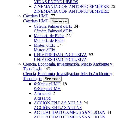
VIDAS ENTRE LIBROS
ZINEMANÍA CON ANTONIO SEMPERE
25
ZINEMANÍA CON ANTONIO SEMPERE
Cátedras UMH
77
Cátedras UMH
See more
Cátedra Palmeral d'Elx
34
Cátedra Palmeral d'Elx
Memoria de Elche
73
Memoria de Elche
Misteri d'Elx
14
Misteri d'Elx
UNIVERSIDAD INCLUSIVA
53
UNIVERSIDAD INCLUSIVA
Ciencia, Economía, Investigación, Medio Ambiente y
Tecnología
149
Ciencia, Economía, Investigación, Medio Ambiente y
Tecnología
See more
#eXcepticUMH
18
#eXcepticUMH
A tu salud
2
A tu salud
ACCIÓN EN LAS AULAS
24
ACCIÓN EN LAS AULAS
ACTUALIDAD CAMPUS SANT JOAN
11
ACTUALIDAD CAMPUS SANT JOAN