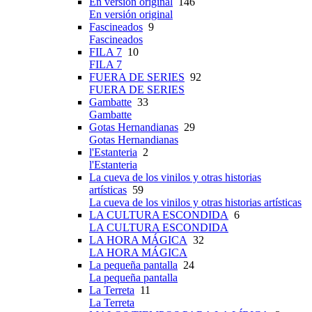
En versión original
146
En versión original
Fascineados
9
Fascineados
FILA 7
10
FILA 7
FUERA DE SERIES
92
FUERA DE SERIES
Gambatte
33
Gambatte
Gotas Hernandianas
29
Gotas Hernandianas
l'Estanteria
2
l'Estanteria
La cueva de los vinilos y otras historias
artísticas
59
La cueva de los vinilos y otras historias artísticas
LA CULTURA ESCONDIDA
6
LA CULTURA ESCONDIDA
LA HORA MÁGICA
32
LA HORA MÁGICA
La pequeña pantalla
24
La pequeña pantalla
La Terreta
11
La Terreta