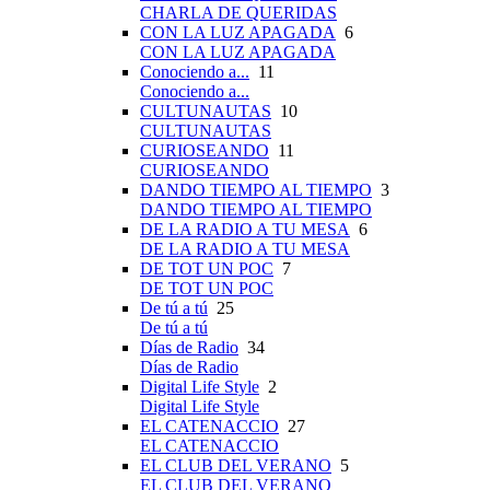
CHARLA DE QUERIDAS
CON LA LUZ APAGADA
6
CON LA LUZ APAGADA
Conociendo a...
11
Conociendo a...
CULTUNAUTAS
10
CULTUNAUTAS
CURIOSEANDO
11
CURIOSEANDO
DANDO TIEMPO AL TIEMPO
3
DANDO TIEMPO AL TIEMPO
DE LA RADIO A TU MESA
6
DE LA RADIO A TU MESA
DE TOT UN POC
7
DE TOT UN POC
De tú a tú
25
De tú a tú
Días de Radio
34
Días de Radio
Digital Life Style
2
Digital Life Style
EL CATENACCIO
27
EL CATENACCIO
EL CLUB DEL VERANO
5
EL CLUB DEL VERANO