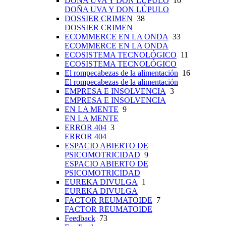
DOÑA UVA Y DON LÚPULO
10
DOÑA UVA Y DON LÚPULO
DOSSIER CRIMEN
38
DOSSIER CRIMEN
ECOMMERCE EN LA ONDA
33
ECOMMERCE EN LA ONDA
ECOSISTEMA TECNOLÓGICO
11
ECOSISTEMA TECNOLÓGICO
El rompecabezas de la alimentación
16
El rompecabezas de la alimentación
EMPRESA E INSOLVENCIA
3
EMPRESA E INSOLVENCIA
EN LA MENTE
9
EN LA MENTE
ERROR 404
3
ERROR 404
ESPACIO ABIERTO DE
PSICOMOTRICIDAD
9
ESPACIO ABIERTO DE
PSICOMOTRICIDAD
EUREKA DIVULGA
1
EUREKA DIVULGA
FACTOR REUMATOIDE
7
FACTOR REUMATOIDE
Feedback
73