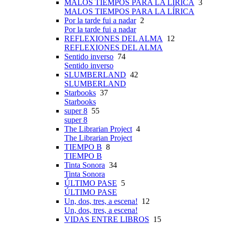
MALOS TIEMPOS PARA LA LÍRICA
3
MALOS TIEMPOS PARA LA LÍRICA
Por la tarde fui a nadar
2
Por la tarde fui a nadar
REFLEXIONES DEL ALMA
12
REFLEXIONES DEL ALMA
Sentido inverso
74
Sentido inverso
SLUMBERLAND
42
SLUMBERLAND
Starbooks
37
Starbooks
super 8
55
super 8
The Librarian Project
4
The Librarian Project
TIEMPO B
8
TIEMPO B
Tinta Sonora
34
Tinta Sonora
ÚLTIMO PASE
5
ÚLTIMO PASE
Un, dos, tres, a escena!
12
Un, dos, tres, a escena!
VIDAS ENTRE LIBROS
15