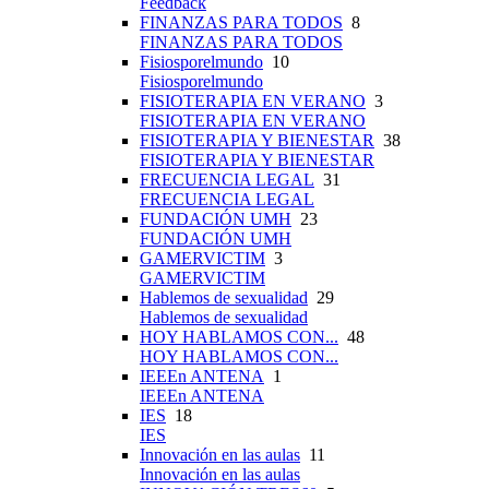
Feedback
FINANZAS PARA TODOS
8
FINANZAS PARA TODOS
Fisiosporelmundo
10
Fisiosporelmundo
FISIOTERAPIA EN VERANO
3
FISIOTERAPIA EN VERANO
FISIOTERAPIA Y BIENESTAR
38
FISIOTERAPIA Y BIENESTAR
FRECUENCIA LEGAL
31
FRECUENCIA LEGAL
FUNDACIÓN UMH
23
FUNDACIÓN UMH
GAMERVICTIM
3
GAMERVICTIM
Hablemos de sexualidad
29
Hablemos de sexualidad
HOY HABLAMOS CON...
48
HOY HABLAMOS CON...
IEEEn ANTENA
1
IEEEn ANTENA
IES
18
IES
Innovación en las aulas
11
Innovación en las aulas