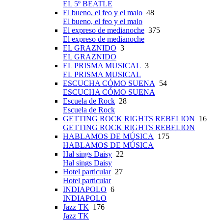
EL 5º BEATLE
El bueno, el feo y el malo
48
El bueno, el feo y el malo
El expreso de medianoche
375
El expreso de medianoche
EL GRAZNIDO
3
EL GRAZNIDO
EL PRISMA MUSICAL
3
EL PRISMA MUSICAL
ESCUCHA CÓMO SUENA
54
ESCUCHA CÓMO SUENA
Escuela de Rock
28
Escuela de Rock
GETTING ROCK RIGHTS REBELION
16
GETTING ROCK RIGHTS REBELION
HABLAMOS DE MÚSICA
175
HABLAMOS DE MÚSICA
Hal sings Daisy
22
Hal sings Daisy
Hotel particular
27
Hotel particular
INDIAPOLO
6
INDIAPOLO
Jazz TK
176
Jazz TK