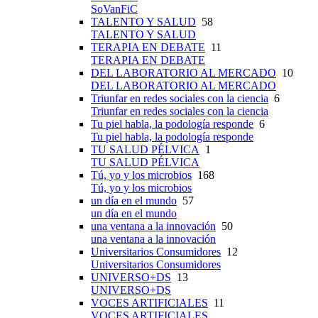
SoVanFiC
TALENTO Y SALUD
58
TALENTO Y SALUD
TERAPIA EN DEBATE
11
TERAPIA EN DEBATE
DEL LABORATORIO AL MERCADO
10
DEL LABORATORIO AL MERCADO
Triunfar en redes sociales con la ciencia
6
Triunfar en redes sociales con la ciencia
Tu piel habla, la podología responde
6
Tu piel habla, la podología responde
TU SALUD PÉLVICA
1
TU SALUD PÉLVICA
Tú, yo y los microbios
168
Tú, yo y los microbios
un día en el mundo
57
un día en el mundo
una ventana a la innovación
50
una ventana a la innovación
Universitarios Consumidores
12
Universitarios Consumidores
UNIVERSO+DS
13
UNIVERSO+DS
VOCES ARTIFICIALES
11
VOCES ARTIFICIALES