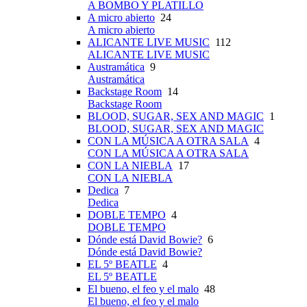
A BOMBO Y PLATILLO
A micro abierto
24
A micro abierto
ALICANTE LIVE MUSIC
112
ALICANTE LIVE MUSIC
Austramática
9
Austramática
Backstage Room
14
Backstage Room
BLOOD, SUGAR, SEX AND MAGIC
1
BLOOD, SUGAR, SEX AND MAGIC
CON LA MÚSICA A OTRA SALA
4
CON LA MÚSICA A OTRA SALA
CON LA NIEBLA
17
CON LA NIEBLA
Dedica
7
Dedica
DOBLE TEMPO
4
DOBLE TEMPO
Dónde está David Bowie?
6
Dónde está David Bowie?
EL 5º BEATLE
4
EL 5º BEATLE
El bueno, el feo y el malo
48
El bueno, el feo y el malo