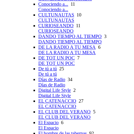
Conociendo a...
11
Conociendo a...
CULTUNAUTAS
10
CULTUNAUTAS
CURIOSEANDO
11
CURIOSEANDO
DANDO TIEMPO AL TIEMPO
3
DANDO TIEMPO AL TIEMPO
DE LA RADIO A TU MESA
6
DE LA RADIO A TU MESA
DE TOT UN POC
7
DE TOT UN POC
De tú a tú
25
De tú a tú
Días de Radio
34
Días de Radio
Digital Life Style
2
Digital Life Style
EL CATENACCIO
27
EL CATENACCIO
EL CLUB DEL VERANO
5
EL CLUB DEL VERANO
El Espacio
6
El Espacio
El hombre de las tabernas
92