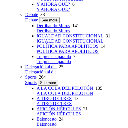
Y AHORA QUÉ?
6
Y AHORA QUÉ?
Debate
33
Debate
See more
Derribando Muros
141
Derribando Muros
IGUALDAD CONSTITUCIONAL
31
IGUALDAD CONSTITUCIONAL
POLÍTICA PARA APOLÍTICOS
14
POLÍTICA PARA APOLÍTICOS
Tu prens la paraula
7
Tu prens la paraula
Delegación al día
25
Delegación al día
Sports
264
Sports
See more
A LA COLA DEL PELOTÓN
135
A LA COLA DEL PELOTÓN
A TIRO DE TRES
13
A TIRO DE TRES
AFICIÓN HÉRCULES
21
AFICIÓN HÉRCULES
Baloncesto
24
Baloncesto