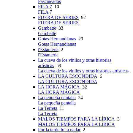
Fascineados
FILA 7
10
FILA 7
FUERA DE SERIES
92
FUERA DE SERIES
Gambatte
33
Gambatte
Gotas Hernandianas
29
Gotas Hernandianas
l'Estanteria
2
l'Estanteria
La cueva de los vinilos y otras historias
artísticas
59
La cueva de los vinilos y otras historias artísticas
LA CULTURA ESCONDIDA
6
LA CULTURA ESCONDIDA
LA HORA MÁGICA
32
LA HORA MÁGICA
La pequeña pantalla
24
La pequeña pantalla
La Terreta
11
La Terreta
MALOS TIEMPOS PARA LA LÍRICA
3
MALOS TIEMPOS PARA LA LÍRICA
Por la tarde fui a nadar
2