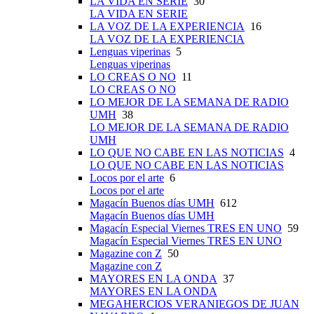
LA VIDA EN SERIE
30
LA VIDA EN SERIE
LA VOZ DE LA EXPERIENCIA
16
LA VOZ DE LA EXPERIENCIA
Lenguas viperinas
5
Lenguas viperinas
LO CREAS O NO
11
LO CREAS O NO
LO MEJOR DE LA SEMANA DE RADIO
UMH
38
LO MEJOR DE LA SEMANA DE RADIO
UMH
LO QUE NO CABE EN LAS NOTICIAS
4
LO QUE NO CABE EN LAS NOTICIAS
Locos por el arte
6
Locos por el arte
Magacín Buenos días UMH
612
Magacín Buenos días UMH
Magacín Especial Viernes TRES EN UNO
59
Magacín Especial Viernes TRES EN UNO
Magazine con Z
50
Magazine con Z
MAYORES EN LA ONDA
37
MAYORES EN LA ONDA
MEGAHERCIOS VERANIEGOS DE JUAN