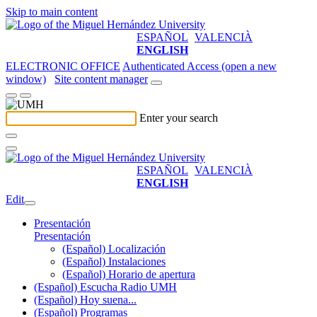
Skip to main content
ESPAÑOL
VALENCIÀ
ENGLISH
ELECTRONIC OFFICE
Authenticated Access (open a new
window)
Site content manager
Enter your search
ESPAÑOL
VALENCIÀ
ENGLISH
Edit
Presentación
Presentación
(Español) Localización
(Español) Instalaciones
(Español) Horario de apertura
(Español) Escucha Radio UMH
(Español) Hoy suena...
(Español) Programas