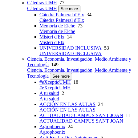
Cátedras UMH
77
Cátedras UMH
See more
Cátedra Palmeral d'Elx
34
Cátedra Palmeral d'Elx
Memoria de Elche
73
Memoria de Elche
Misteri d'Elx
14
Misteri d'Elx
UNIVERSIDAD INCLUSIVA
53
UNIVERSIDAD INCLUSIVA
Ciencia, Economía, Investigación, Medio Ambiente y
Tecnología
149
Ciencia, Economía, Investigación, Medio Ambiente y
Tecnología
See more
#eXcepticUMH
18
#eXcepticUMH
A tu salud
2
A tu salud
ACCIÓN EN LAS AULAS
24
ACCIÓN EN LAS AULAS
ACTUALIDAD CAMPUS SANT JOAN
11
ACTUALIDAD CAMPUS SANT JOAN
Agrophoenix
24
Agrophoenix
Anti-Ro, La Dra. Autoinmune
5