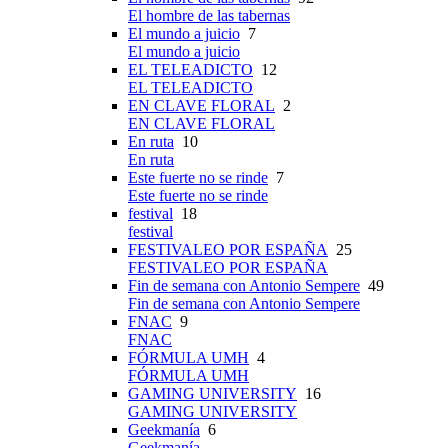
El hombre de las tabernas
El mundo a juicio
7
El mundo a juicio
EL TELEADICTO
12
EL TELEADICTO
EN CLAVE FLORAL
2
EN CLAVE FLORAL
En ruta
10
En ruta
Este fuerte no se rinde
7
Este fuerte no se rinde
festival
18
festival
FESTIVALEO POR ESPAÑA
25
FESTIVALEO POR ESPAÑA
Fin de semana con Antonio Sempere
49
Fin de semana con Antonio Sempere
FNAC
9
FNAC
FÓRMULA UMH
4
FÓRMULA UMH
GAMING UNIVERSITY
16
GAMING UNIVERSITY
Geekmanía
6
Geekmanía