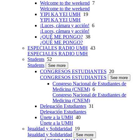
Welcome to the weekend
7
Welcome to the weekend
YIPI KA YEI UMH
19
YIPI KA YEI UMH
¡Luces, cámara y acción!
6
¡Luces, cámara y acción!
¿QUÉ ME PONGO?
38
¿QUÉ ME PONGO?
ESPECIALES RADIO UMH
43
ESPECIALES RADIO UMH
Students
52
Students
See more
CONGRESOS ESTUDIANTES
20
CONGRESOS ESTUDIANTES
See more
Congreso Nacional de Estudiantes de
Medicina (CNEM)
6
Congreso Nacional de Estudiantes de
Medicina (CNEM)
Delegación Estudiantes
31
Delegación Estudiantes
Únete a la UMH
40
Únete a la UMH
Igualdad y Solidaridad
19
Igualdad y Solidaridad
See more