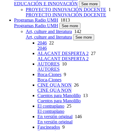
EDUCACIÓN E INNOVACIÓN
See more
PROYECTO INNOVACIÓN DOCENTE
1
PROYECTO INNOVACIÓN DOCENTE
Programas Radio UMH
1813
Programas Radio UMH
See more
Art, culture and literatura
142
Art, culture and literatura
See more
2046
22
2046
ALACANT DESPERTA 2
27
ALACANT DESPERTA 2
AUTORES
10
AUTORES
Boca-Ciones
9
Boca-Ciones
CINE QUA NON
26
CINE QUA NON
Cuentos para Manolillo
13
Cuentos para Manolillo
El contraplano
25
El contraplano
En versión original
146
En versión original
Fascineados
9