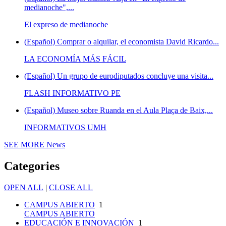
medianoche",...
El expreso de medianoche
(Español) Comprar o alquilar, el economista David Ricardo...
LA ECONOMÍA MÁS FÁCIL
(Español) Un grupo de eurodiputados concluye una visita...
FLASH INFORMATIVO PE
(Español) Museo sobre Ruanda en el Aula Plaça de Baix,...
INFORMATIVOS UMH
SEE MORE
News
Categories
OPEN ALL
|
CLOSE ALL
CAMPUS ABIERTO
1
CAMPUS ABIERTO
EDUCACIÓN E INNOVACIÓN
1