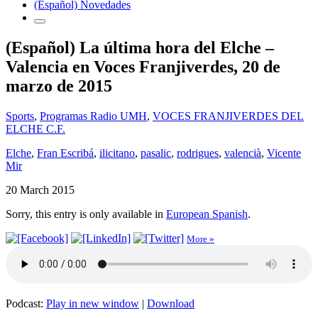
(Español) Novedades
(Español) La última hora del Elche –
Valencia en Voces Franjiverdes, 20 de
marzo de 2015
Sports
,
Programas Radio UMH
,
VOCES FRANJIVERDES DEL
ELCHE C.F.
Elche
,
Fran Escribá
,
ilicitano
,
pasalic
,
rodrigues
,
valencià
,
Vicente
Mir
20 March 2015
Sorry, this entry is only available in
European Spanish
.
More »
Podcast:
Play in new window
|
Download