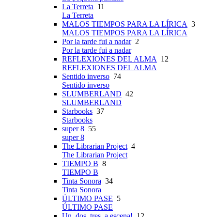
La Terreta
11
La Terreta
MALOS TIEMPOS PARA LA LÍRICA
3
MALOS TIEMPOS PARA LA LÍRICA
Por la tarde fui a nadar
2
Por la tarde fui a nadar
REFLEXIONES DEL ALMA
12
REFLEXIONES DEL ALMA
Sentido inverso
74
Sentido inverso
SLUMBERLAND
42
SLUMBERLAND
Starbooks
37
Starbooks
super 8
55
super 8
The Librarian Project
4
The Librarian Project
TIEMPO B
8
TIEMPO B
Tinta Sonora
34
Tinta Sonora
ÚLTIMO PASE
5
ÚLTIMO PASE
Un, dos, tres, a escena!
12