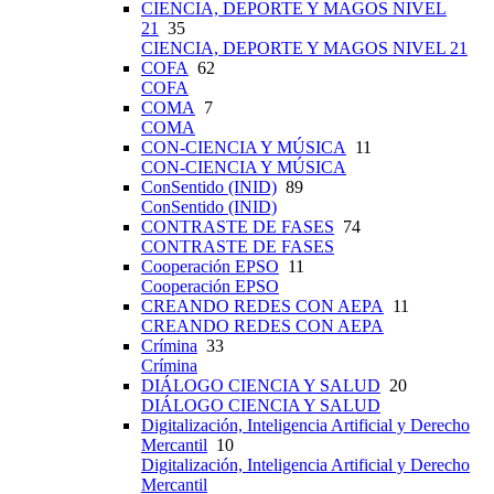
CIENCIA, DEPORTE Y MAGOS NIVEL
21
35
CIENCIA, DEPORTE Y MAGOS NIVEL 21
COFA
62
COFA
COMA
7
COMA
CON-CIENCIA Y MÚSICA
11
CON-CIENCIA Y MÚSICA
ConSentido (INID)
89
ConSentido (INID)
CONTRASTE DE FASES
74
CONTRASTE DE FASES
Cooperación EPSO
11
Cooperación EPSO
CREANDO REDES CON AEPA
11
CREANDO REDES CON AEPA
Crímina
33
Crímina
DIÁLOGO CIENCIA Y SALUD
20
DIÁLOGO CIENCIA Y SALUD
Digitalización, Inteligencia Artificial y Derecho
Mercantil
10
Digitalización, Inteligencia Artificial y Derecho
Mercantil