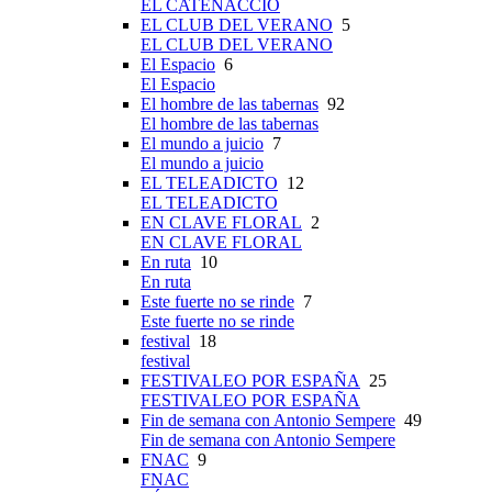
EL CATENACCIO
EL CLUB DEL VERANO
5
EL CLUB DEL VERANO
El Espacio
6
El Espacio
El hombre de las tabernas
92
El hombre de las tabernas
El mundo a juicio
7
El mundo a juicio
EL TELEADICTO
12
EL TELEADICTO
EN CLAVE FLORAL
2
EN CLAVE FLORAL
En ruta
10
En ruta
Este fuerte no se rinde
7
Este fuerte no se rinde
festival
18
festival
FESTIVALEO POR ESPAÑA
25
FESTIVALEO POR ESPAÑA
Fin de semana con Antonio Sempere
49
Fin de semana con Antonio Sempere
FNAC
9
FNAC