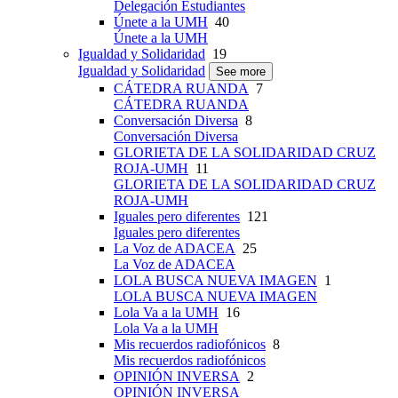
Delegación Estudiantes
Únete a la UMH
40
Únete a la UMH
Igualdad y Solidaridad
19
Igualdad y Solidaridad
See more
CÁTEDRA RUANDA
7
CÁTEDRA RUANDA
Conversación Diversa
8
Conversación Diversa
GLORIETA DE LA SOLIDARIDAD CRUZ
ROJA-UMH
11
GLORIETA DE LA SOLIDARIDAD CRUZ
ROJA-UMH
Iguales pero diferentes
121
Iguales pero diferentes
La Voz de ADACEA
25
La Voz de ADACEA
LOLA BUSCA NUEVA IMAGEN
1
LOLA BUSCA NUEVA IMAGEN
Lola Va a la UMH
16
Lola Va a la UMH
Mis recuerdos radiofónicos
8
Mis recuerdos radiofónicos
OPINIÓN INVERSA
2
OPINIÓN INVERSA