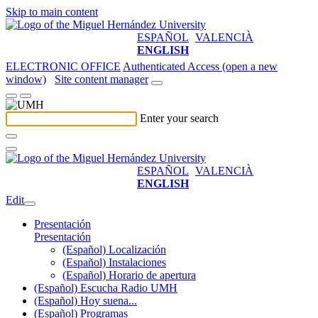
Skip to main content
ESPAÑOL
VALENCIÀ
ENGLISH
ELECTRONIC OFFICE
Authenticated Access (open a new
window)
Site content manager
Enter your search
ESPAÑOL
VALENCIÀ
ENGLISH
Edit
Presentación
Presentación
(Español) Localización
(Español) Instalaciones
(Español) Horario de apertura
(Español) Escucha Radio UMH
(Español) Hoy suena...
(Español) Programas