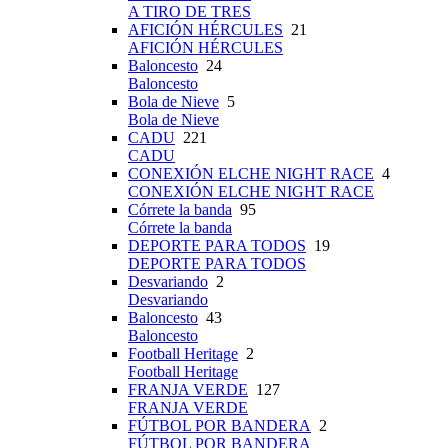
A TIRO DE TRES
AFICIÓN HÉRCULES
21
AFICIÓN HÉRCULES
Baloncesto
24
Baloncesto
Bola de Nieve
5
Bola de Nieve
CADU
221
CADU
CONEXIÓN ELCHE NIGHT RACE
4
CONEXIÓN ELCHE NIGHT RACE
Córrete la banda
95
Córrete la banda
DEPORTE PARA TODOS
19
DEPORTE PARA TODOS
Desvariando
2
Desvariando
Baloncesto
43
Baloncesto
Football Heritage
2
Football Heritage
FRANJA VERDE
127
FRANJA VERDE
FÚTBOL POR BANDERA
2
FÚTBOL POR BANDERA