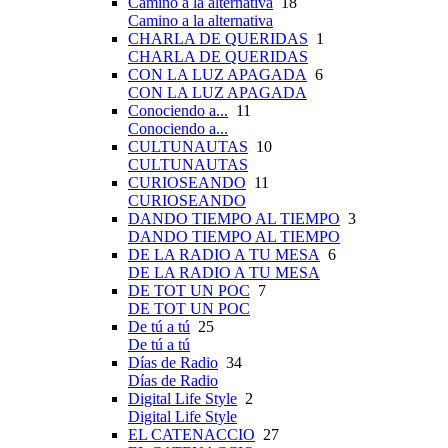
Camino a la alternativa
18
Camino a la alternativa
CHARLA DE QUERIDAS
1
CHARLA DE QUERIDAS
CON LA LUZ APAGADA
6
CON LA LUZ APAGADA
Conociendo a...
11
Conociendo a...
CULTUNAUTAS
10
CULTUNAUTAS
CURIOSEANDO
11
CURIOSEANDO
DANDO TIEMPO AL TIEMPO
3
DANDO TIEMPO AL TIEMPO
DE LA RADIO A TU MESA
6
DE LA RADIO A TU MESA
DE TOT UN POC
7
DE TOT UN POC
De tú a tú
25
De tú a tú
Días de Radio
34
Días de Radio
Digital Life Style
2
Digital Life Style
EL CATENACCIO
27