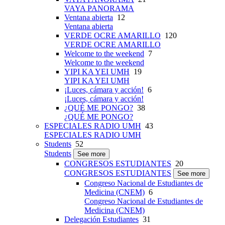
VAYA PANORAMA
Ventana abierta
12
Ventana abierta
VERDE OCRE AMARILLO
120
VERDE OCRE AMARILLO
Welcome to the weekend
7
Welcome to the weekend
YIPI KA YEI UMH
19
YIPI KA YEI UMH
¡Luces, cámara y acción!
6
¡Luces, cámara y acción!
¿QUÉ ME PONGO?
38
¿QUÉ ME PONGO?
ESPECIALES RADIO UMH
43
ESPECIALES RADIO UMH
Students
52
Students
See more
CONGRESOS ESTUDIANTES
20
CONGRESOS ESTUDIANTES
See more
Congreso Nacional de Estudiantes de
Medicina (CNEM)
6
Congreso Nacional de Estudiantes de
Medicina (CNEM)
Delegación Estudiantes
31