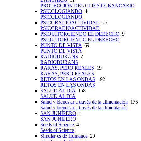
PROTECCIÓN DEL CLIENTE BANCARIO
PSICOLOGIANDO
4
PSICOLOGIANDO
PSICORADIOACTIVIDAD
25
PSICORADIOACTIVIDAD
PSIQUITORCIENDO EL DERECHO
9
PSIQUITORCIENDO EL DERECHO
PUNTO DE VISTA
69
PUNTO DE VISTA
RADIODURANS
2
RADIODURANS
RARAS, PERO REALES
19
RARAS, PERO REALES
RETOS EN LAS ONDAS
192
RETOS EN LAS ONDAS
SALUD AL DÍA
158
SALUD AL DÍA
Salud y bienestar a través de la alimentación
175
Salud y bienestar a través de la alimentación
SAN JUNÍPERO
1
SAN JUNÍPERO
Seeds of Science
4
Seeds of Science
Simular es de Humanos
20