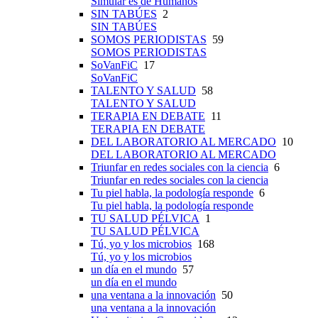
Simular es de Humanos
SIN TABÚES
2
SIN TABÚES
SOMOS PERIODISTAS
59
SOMOS PERIODISTAS
SoVanFiC
17
SoVanFiC
TALENTO Y SALUD
58
TALENTO Y SALUD
TERAPIA EN DEBATE
11
TERAPIA EN DEBATE
DEL LABORATORIO AL MERCADO
10
DEL LABORATORIO AL MERCADO
Triunfar en redes sociales con la ciencia
6
Triunfar en redes sociales con la ciencia
Tu piel habla, la podología responde
6
Tu piel habla, la podología responde
TU SALUD PÉLVICA
1
TU SALUD PÉLVICA
Tú, yo y los microbios
168
Tú, yo y los microbios
un día en el mundo
57
un día en el mundo
una ventana a la innovación
50
una ventana a la innovación