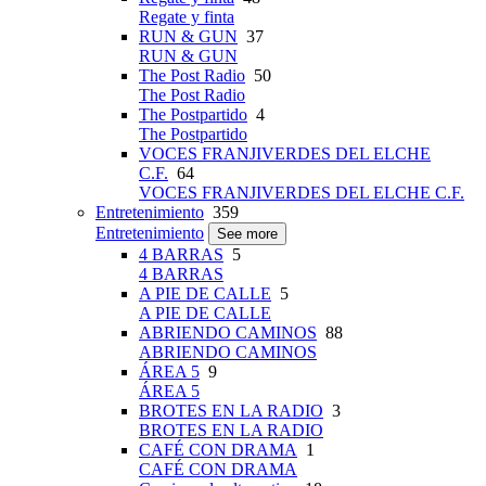
Regate y finta
RUN & GUN
37
RUN & GUN
The Post Radio
50
The Post Radio
The Postpartido
4
The Postpartido
VOCES FRANJIVERDES DEL ELCHE
C.F.
64
VOCES FRANJIVERDES DEL ELCHE C.F.
Entretenimiento
359
Entretenimiento
See more
4 BARRAS
5
4 BARRAS
A PIE DE CALLE
5
A PIE DE CALLE
ABRIENDO CAMINOS
88
ABRIENDO CAMINOS
ÁREA 5
9
ÁREA 5
BROTES EN LA RADIO
3
BROTES EN LA RADIO
CAFÉ CON DRAMA
1
CAFÉ CON DRAMA