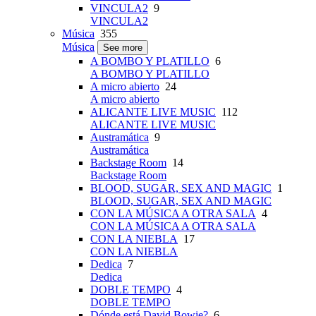
VINCULA2
9
VINCULA2
Música
355
Música
See more
A BOMBO Y PLATILLO
6
A BOMBO Y PLATILLO
A micro abierto
24
A micro abierto
ALICANTE LIVE MUSIC
112
ALICANTE LIVE MUSIC
Austramática
9
Austramática
Backstage Room
14
Backstage Room
BLOOD, SUGAR, SEX AND MAGIC
1
BLOOD, SUGAR, SEX AND MAGIC
CON LA MÚSICA A OTRA SALA
4
CON LA MÚSICA A OTRA SALA
CON LA NIEBLA
17
CON LA NIEBLA
Dedica
7
Dedica
DOBLE TEMPO
4
DOBLE TEMPO
Dónde está David Bowie?
6