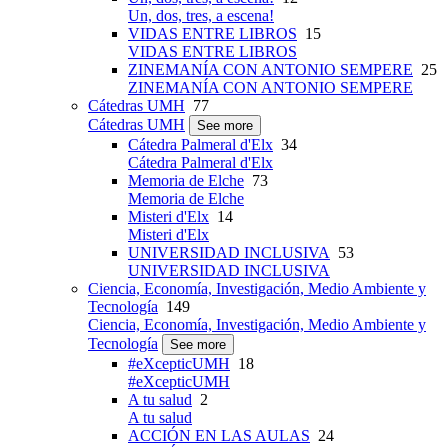
Un, dos, tres, a escena!
VIDAS ENTRE LIBROS
15
VIDAS ENTRE LIBROS
ZINEMANÍA CON ANTONIO SEMPERE
25
ZINEMANÍA CON ANTONIO SEMPERE
Cátedras UMH
77
Cátedras UMH
See more
Cátedra Palmeral d'Elx
34
Cátedra Palmeral d'Elx
Memoria de Elche
73
Memoria de Elche
Misteri d'Elx
14
Misteri d'Elx
UNIVERSIDAD INCLUSIVA
53
UNIVERSIDAD INCLUSIVA
Ciencia, Economía, Investigación, Medio Ambiente y
Tecnología
149
Ciencia, Economía, Investigación, Medio Ambiente y
Tecnología
See more
#eXcepticUMH
18
#eXcepticUMH
A tu salud
2
A tu salud
ACCIÓN EN LAS AULAS
24