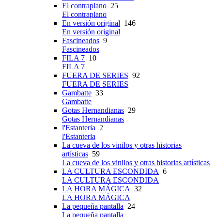
El contraplano
25
El contraplano
En versión original
146
En versión original
Fascineados
9
Fascineados
FILA 7
10
FILA 7
FUERA DE SERIES
92
FUERA DE SERIES
Gambatte
33
Gambatte
Gotas Hernandianas
29
Gotas Hernandianas
l'Estanteria
2
l'Estanteria
La cueva de los vinilos y otras historias
artísticas
59
La cueva de los vinilos y otras historias artísticas
LA CULTURA ESCONDIDA
6
LA CULTURA ESCONDIDA
LA HORA MÁGICA
32
LA HORA MÁGICA
La pequeña pantalla
24
La pequeña pantalla