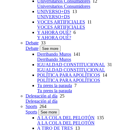
Universitarios Consumidores
12
Universitarios Consumidores
UNIVERSO+DS
13
UNIVERSO+DS
VOCES ARTIFICIALES
11
VOCES ARTIFICIALES
Y AHORA QUÉ?
6
Y AHORA QUÉ?
Debate
33
Debate
See more
Derribando Muros
141
Derribando Muros
IGUALDAD CONSTITUCIONAL
31
IGUALDAD CONSTITUCIONAL
POLÍTICA PARA APOLÍTICOS
14
POLÍTICA PARA APOLÍTICOS
Tu prens la paraula
7
Tu prens la paraula
Delegación al día
25
Delegación al día
Sports
264
Sports
See more
A LA COLA DEL PELOTÓN
135
A LA COLA DEL PELOTÓN
A TIRO DE TRES
13