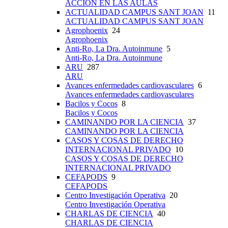
ACCIÓN EN LAS AULAS
ACTUALIDAD CAMPUS SANT JOAN
11
ACTUALIDAD CAMPUS SANT JOAN
Agrophoenix
24
Agrophoenix
Anti-Ro, La Dra. Autoinmune
5
Anti-Ro, La Dra. Autoinmune
ARU
287
ARU
Avances enfermedades cardiovasculares
6
Avances enfermedades cardiovasculares
Bacilos y Cocos
8
Bacilos y Cocos
CAMINANDO POR LA CIENCIA
37
CAMINANDO POR LA CIENCIA
CASOS Y COSAS DE DERECHO
INTERNACIONAL PRIVADO
10
CASOS Y COSAS DE DERECHO
INTERNACIONAL PRIVADO
CEFAPODS
9
CEFAPODS
Centro Investigación Operativa
20
Centro Investigación Operativa
CHARLAS DE CIENCIA
40
CHARLAS DE CIENCIA