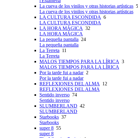
l'Estanteria
La cueva de los vinilos y otras historias artísticas
5
La cueva de los vinilos y otras historias artísticas
LA CULTURA ESCONDIDA
6
LA CULTURA ESCONDIDA
LA HORA MÁGICA
32
LA HORA MÁGICA
La pequeña pantalla
24
La pequeña pantalla
La Terreta
11
La Terreta
MALOS TIEMPOS PARA LA LÍRICA
3
MALOS TIEMPOS PARA LA LÍRICA
Por la tarde fui a nadar
2
Por la tarde fui a nadar
REFLEXIONES DEL ALMA
12
REFLEXIONES DEL ALMA
Sentido inverso
74
Sentido inverso
SLUMBERLAND
42
SLUMBERLAND
Starbooks
37
Starbooks
super 8
55
super 8