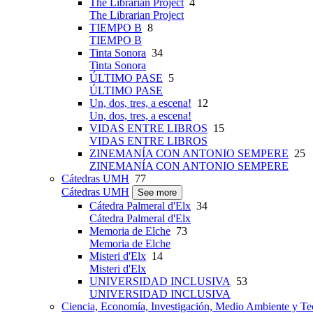
The Librarian Project
4
The Librarian Project
TIEMPO B
8
TIEMPO B
Tinta Sonora
34
Tinta Sonora
ÚLTIMO PASE
5
ÚLTIMO PASE
Un, dos, tres, a escena!
12
Un, dos, tres, a escena!
VIDAS ENTRE LIBROS
15
VIDAS ENTRE LIBROS
ZINEMANÍA CON ANTONIO SEMPERE
25
ZINEMANÍA CON ANTONIO SEMPERE
Cátedras UMH
77
Cátedras UMH
See more
Cátedra Palmeral d'Elx
34
Cátedra Palmeral d'Elx
Memoria de Elche
73
Memoria de Elche
Misteri d'Elx
14
Misteri d'Elx
UNIVERSIDAD INCLUSIVA
53
UNIVERSIDAD INCLUSIVA
Ciencia, Economía, Investigación, Medio Ambiente y Te