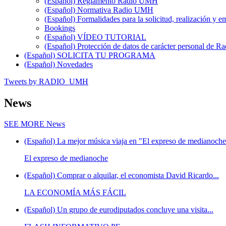
(Español) Reglamento Radio UMH
(Español) Normativa Radio UMH
(Español) Formalidades para la solicitud, realización 
Bookings
(Español) VÍDEO TUTORIAL
(Español) Protección de datos de carácter personal de 
(Español) SOLICITA TU PROGRAMA
(Español) Novedades
Tweets by RADIO_UMH
News
SEE MORE
News
(Español) La mejor música viaja en "El expreso de medianoche"
El expreso de medianoche
(Español) Comprar o alquilar, el economista David Ricardo...
LA ECONOMÍA MÁS FÁCIL
(Español) Un grupo de eurodiputados concluye una visita...