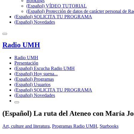
Bookings
(Español) VÍDEO TUTORIAL
(Español) Protección de datos de carácter personal de 
(Español) SOLICITA TU PROGRAMA
(Español) Novedades
Radio UMH
Radio UMH
Presentación
(Español) Escucha Radio UMH
(Español) Hoy suena...
(Español) Programas
(Español) Usuarios
(Español) SOLICITA TU PROGRAMA
(Español) Novedades
(Español) La ruta del Ateneo con María Jo
Art, culture and literatura
,
Programas Radio UMH
,
Starbooks