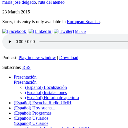
maría josé delgado
,
ruta del ateneo
23 March 2015
Sorry, this entry is only available in
European Spanish
.
More »
Podcast:
Play in new window
|
Download
Subscribe:
RSS
Presentación
Presentación
(Español) Localización
(Español) Instalaciones
(Español) Horario de apertura
(Español) Escucha Radio UMH
(Español) Hoy suena...
(Español) Programas
(Español) Usuarios
(Español) Usuarios