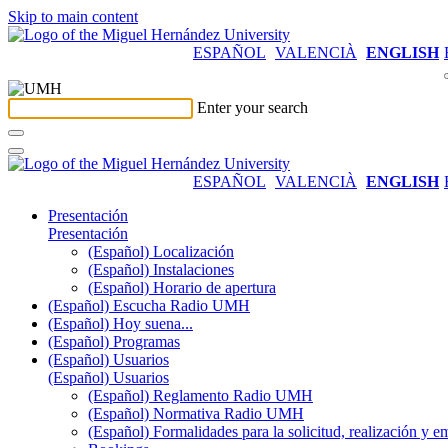
Skip to main content
ESPAÑOL
VALENCIÀ
ENGLISH
Enter your search
ESPAÑOL
VALENCIÀ
ENGLISH
Presentación
Presentación
(Español) Localización
(Español) Instalaciones
(Español) Horario de apertura
(Español) Escucha Radio UMH
(Español) Hoy suena...
(Español) Programas
(Español) Usuarios
(Español) Usuarios
(Español) Reglamento Radio UMH
(Español) Normativa Radio UMH
(Español) Formalidades para la solicitud, realización 