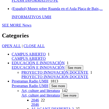
FLASH INFORMATIVO PE
(Español) Museo sobre Ruanda en el Aula Plaça de Baix,...
INFORMATIVOS UMH
SEE MORE
News
Categories
OPEN ALL
|
CLOSE ALL
CAMPUS ABIERTO
1
CAMPUS ABIERTO
EDUCACIÓN E INNOVACIÓN
1
EDUCACIÓN E INNOVACIÓN
See more
PROYECTO INNOVACIÓN DOCENTE
1
PROYECTO INNOVACIÓN DOCENTE
Programas Radio UMH
1813
Programas Radio UMH
See more
Art, culture and literatura
142
Art, culture and literatura
See more
2046
22
2046
ALACANT DESPERTA 2
27