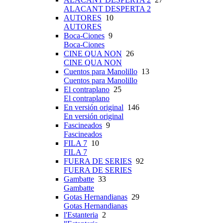
ALACANT DESPERTA 2
AUTORES
10
AUTORES
Boca-Ciones
9
Boca-Ciones
CINE QUA NON
26
CINE QUA NON
Cuentos para Manolillo
13
Cuentos para Manolillo
El contraplano
25
El contraplano
En versión original
146
En versión original
Fascineados
9
Fascineados
FILA 7
10
FILA 7
FUERA DE SERIES
92
FUERA DE SERIES
Gambatte
33
Gambatte
Gotas Hernandianas
29
Gotas Hernandianas
l'Estanteria
2