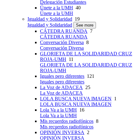
Delegación Estudiantes
Únete a la UMH
40
Únete a la UMH
Igualdad y Solidaridad
19
Igualdad y Solidaridad
See more
CÁTEDRA RUANDA
7
CÁTEDRA RUANDA
Conversación Diversa
8
Conversación Diversa
GLORIETA DE LA SOLIDARIDAD CRUZ
ROJA-UMH
11
GLORIETA DE LA SOLIDARIDAD CRUZ
ROJA-UMH
Iguales pero diferentes
121
Iguales pero diferentes
La Voz de ADACEA
25
La Voz de ADACEA
LOLA BUSCA NUEVA IMAGEN
1
LOLA BUSCA NUEVA IMAGEN
Lola Va a la UMH
16
Lola Va a la UMH
Mis recuerdos radiofónicos
8
Mis recuerdos radiofónicos
OPINIÓN INVERSA
2
OPINIÓN INVERSA