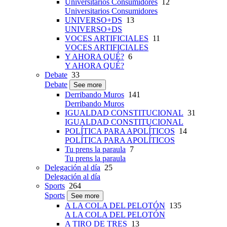
Universitarios Consumidores
12
Universitarios Consumidores
UNIVERSO+DS
13
UNIVERSO+DS
VOCES ARTIFICIALES
11
VOCES ARTIFICIALES
Y AHORA QUÉ?
6
Y AHORA QUÉ?
Debate
33
Debate
See more
Derribando Muros
141
Derribando Muros
IGUALDAD CONSTITUCIONAL
31
IGUALDAD CONSTITUCIONAL
POLÍTICA PARA APOLÍTICOS
14
POLÍTICA PARA APOLÍTICOS
Tu prens la paraula
7
Tu prens la paraula
Delegación al día
25
Delegación al día
Sports
264
Sports
See more
A LA COLA DEL PELOTÓN
135
A LA COLA DEL PELOTÓN
A TIRO DE TRES
13