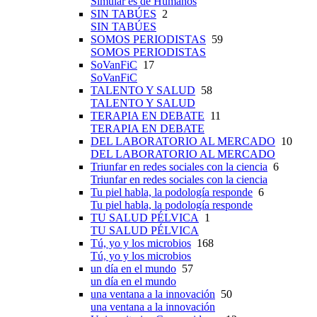
Simular es de Humanos
SIN TABÚES
2
SIN TABÚES
SOMOS PERIODISTAS
59
SOMOS PERIODISTAS
SoVanFiC
17
SoVanFiC
TALENTO Y SALUD
58
TALENTO Y SALUD
TERAPIA EN DEBATE
11
TERAPIA EN DEBATE
DEL LABORATORIO AL MERCADO
10
DEL LABORATORIO AL MERCADO
Triunfar en redes sociales con la ciencia
6
Triunfar en redes sociales con la ciencia
Tu piel habla, la podología responde
6
Tu piel habla, la podología responde
TU SALUD PÉLVICA
1
TU SALUD PÉLVICA
Tú, yo y los microbios
168
Tú, yo y los microbios
un día en el mundo
57
un día en el mundo
una ventana a la innovación
50
una ventana a la innovación