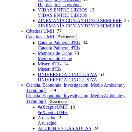
Un, dos, tres, a escena!
VIDAS ENTRE LIBROS
15
VIDAS ENTRE LIBROS
ZINEMANÍA CON ANTONIO SEMPERE
25
ZINEMANÍA CON ANTONIO SEMPERE
Cátedras UMH
77
Cátedras UMH
See more
Cátedra Palmeral d'Elx
34
Cátedra Palmeral d'Elx
Memoria de Elche
73
Memoria de Elche
Misteri d'Elx
14
Misteri d'Elx
UNIVERSIDAD INCLUSIVA
53
UNIVERSIDAD INCLUSIVA
Ciencia, Economía, Investigación, Medio Ambiente y
Tecnología
149
Ciencia, Economía, Investigación, Medio Ambiente y
Tecnología
See more
#eXcepticUMH
18
#eXcepticUMH
A tu salud
2
A tu salud
ACCIÓN EN LAS AULAS
24