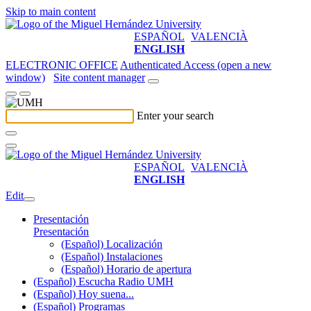
Skip to main content
ESPAÑOL
VALENCIÀ
ENGLISH
ELECTRONIC OFFICE
Authenticated Access (open a new
window)
Site content manager
Enter your search
ESPAÑOL
VALENCIÀ
ENGLISH
Edit
Presentación
Presentación
(Español) Localización
(Español) Instalaciones
(Español) Horario de apertura
(Español) Escucha Radio UMH
(Español) Hoy suena...
(Español) Programas