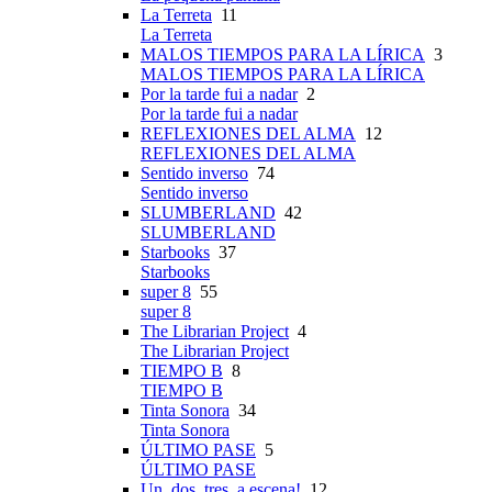
La Terreta
11
La Terreta
MALOS TIEMPOS PARA LA LÍRICA
3
MALOS TIEMPOS PARA LA LÍRICA
Por la tarde fui a nadar
2
Por la tarde fui a nadar
REFLEXIONES DEL ALMA
12
REFLEXIONES DEL ALMA
Sentido inverso
74
Sentido inverso
SLUMBERLAND
42
SLUMBERLAND
Starbooks
37
Starbooks
super 8
55
super 8
The Librarian Project
4
The Librarian Project
TIEMPO B
8
TIEMPO B
Tinta Sonora
34
Tinta Sonora
ÚLTIMO PASE
5
ÚLTIMO PASE
Un, dos, tres, a escena!
12