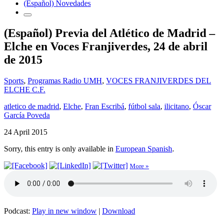
(Español) Novedades
(Español) Previa del Atlético de Madrid –
Elche en Voces Franjiverdes, 24 de abril
de 2015
Sports
,
Programas Radio UMH
,
VOCES FRANJIVERDES DEL
ELCHE C.F.
atletico de madrid
,
Elche
,
Fran Escribá
,
fútbol sala
,
ilicitano
,
Óscar
García Poveda
24 April 2015
Sorry, this entry is only available in
European Spanish
.
More »
Podcast:
Play in new window
|
Download