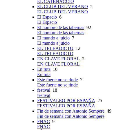
EL CATENACCIO
EL CLUB DEL VERANO
5
EL CLUB DEL VERANO
El Espacio
6
El Espacio
El hombre de las tabernas
92
El hombre de las tabernas
El mundo a juicio
7
El mundo a juicio
EL TELEADICTO
12
EL TELEADICTO
EN CLAVE FLORAL
2
EN CLAVE FLORAL
En ruta
10
En ruta
Este fuerte no se rinde
7
Este fuerte no se rinde
festival
18
festival
FESTIVALEO POR ESPAÑA
25
FESTIVALEO POR ESPAÑA
Fin de semana con Antonio Sempere
49
Fin de semana con Antonio Sempere
FNAC
9
FNAC