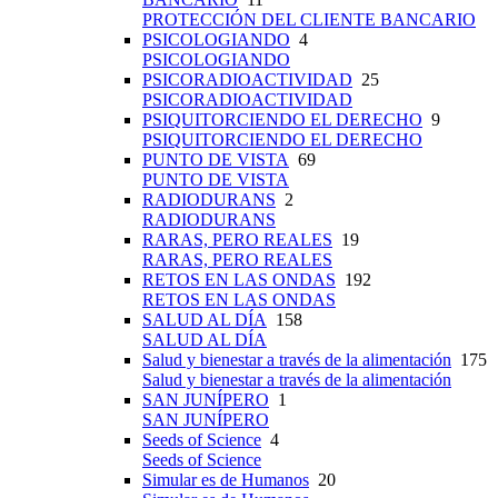
PROTECCIÓN DEL CLIENTE BANCARIO
PSICOLOGIANDO
4
PSICOLOGIANDO
PSICORADIOACTIVIDAD
25
PSICORADIOACTIVIDAD
PSIQUITORCIENDO EL DERECHO
9
PSIQUITORCIENDO EL DERECHO
PUNTO DE VISTA
69
PUNTO DE VISTA
RADIODURANS
2
RADIODURANS
RARAS, PERO REALES
19
RARAS, PERO REALES
RETOS EN LAS ONDAS
192
RETOS EN LAS ONDAS
SALUD AL DÍA
158
SALUD AL DÍA
Salud y bienestar a través de la alimentación
175
Salud y bienestar a través de la alimentación
SAN JUNÍPERO
1
SAN JUNÍPERO
Seeds of Science
4
Seeds of Science
Simular es de Humanos
20