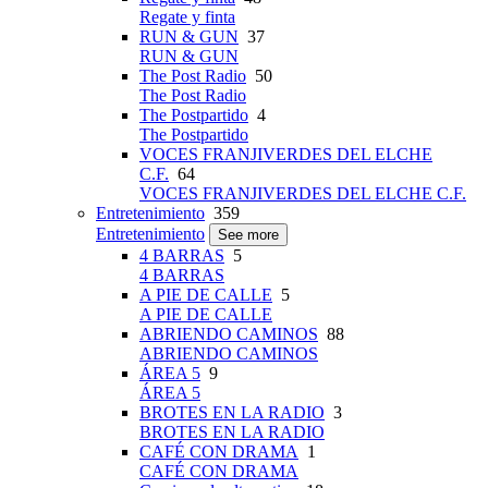
Regate y finta
RUN & GUN
37
RUN & GUN
The Post Radio
50
The Post Radio
The Postpartido
4
The Postpartido
VOCES FRANJIVERDES DEL ELCHE
C.F.
64
VOCES FRANJIVERDES DEL ELCHE C.F.
Entretenimiento
359
Entretenimiento
See more
4 BARRAS
5
4 BARRAS
A PIE DE CALLE
5
A PIE DE CALLE
ABRIENDO CAMINOS
88
ABRIENDO CAMINOS
ÁREA 5
9
ÁREA 5
BROTES EN LA RADIO
3
BROTES EN LA RADIO
CAFÉ CON DRAMA
1
CAFÉ CON DRAMA