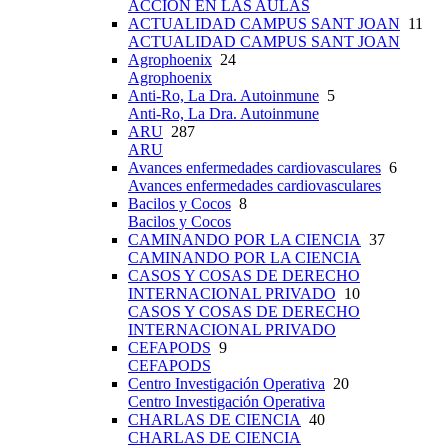
ACCIÓN EN LAS AULAS
ACTUALIDAD CAMPUS SANT JOAN
11
ACTUALIDAD CAMPUS SANT JOAN
Agrophoenix
24
Agrophoenix
Anti-Ro, La Dra. Autoinmune
5
Anti-Ro, La Dra. Autoinmune
ARU
287
ARU
Avances enfermedades cardiovasculares
6
Avances enfermedades cardiovasculares
Bacilos y Cocos
8
Bacilos y Cocos
CAMINANDO POR LA CIENCIA
37
CAMINANDO POR LA CIENCIA
CASOS Y COSAS DE DERECHO
INTERNACIONAL PRIVADO
10
CASOS Y COSAS DE DERECHO
INTERNACIONAL PRIVADO
CEFAPODS
9
CEFAPODS
Centro Investigación Operativa
20
Centro Investigación Operativa
CHARLAS DE CIENCIA
40
CHARLAS DE CIENCIA