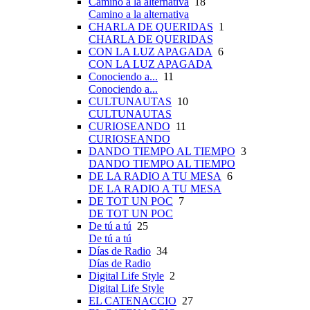
Camino a la alternativa
18
Camino a la alternativa
CHARLA DE QUERIDAS
1
CHARLA DE QUERIDAS
CON LA LUZ APAGADA
6
CON LA LUZ APAGADA
Conociendo a...
11
Conociendo a...
CULTUNAUTAS
10
CULTUNAUTAS
CURIOSEANDO
11
CURIOSEANDO
DANDO TIEMPO AL TIEMPO
3
DANDO TIEMPO AL TIEMPO
DE LA RADIO A TU MESA
6
DE LA RADIO A TU MESA
DE TOT UN POC
7
DE TOT UN POC
De tú a tú
25
De tú a tú
Días de Radio
34
Días de Radio
Digital Life Style
2
Digital Life Style
EL CATENACCIO
27