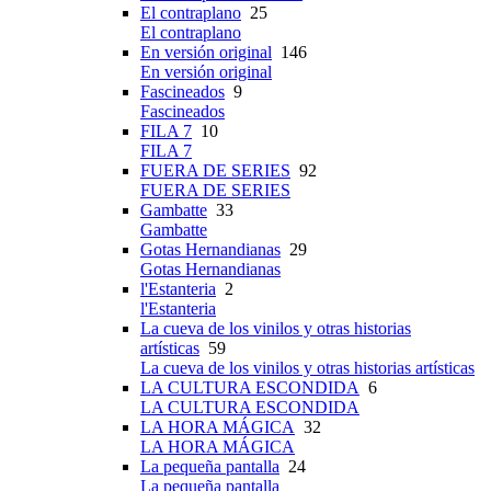
El contraplano
25
El contraplano
En versión original
146
En versión original
Fascineados
9
Fascineados
FILA 7
10
FILA 7
FUERA DE SERIES
92
FUERA DE SERIES
Gambatte
33
Gambatte
Gotas Hernandianas
29
Gotas Hernandianas
l'Estanteria
2
l'Estanteria
La cueva de los vinilos y otras historias
artísticas
59
La cueva de los vinilos y otras historias artísticas
LA CULTURA ESCONDIDA
6
LA CULTURA ESCONDIDA
LA HORA MÁGICA
32
LA HORA MÁGICA
La pequeña pantalla
24
La pequeña pantalla