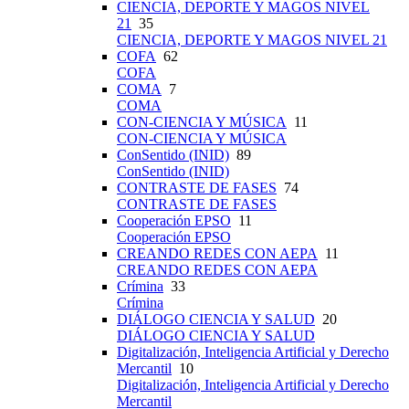
CIENCIA, DEPORTE Y MAGOS NIVEL
21
35
CIENCIA, DEPORTE Y MAGOS NIVEL 21
COFA
62
COFA
COMA
7
COMA
CON-CIENCIA Y MÚSICA
11
CON-CIENCIA Y MÚSICA
ConSentido (INID)
89
ConSentido (INID)
CONTRASTE DE FASES
74
CONTRASTE DE FASES
Cooperación EPSO
11
Cooperación EPSO
CREANDO REDES CON AEPA
11
CREANDO REDES CON AEPA
Crímina
33
Crímina
DIÁLOGO CIENCIA Y SALUD
20
DIÁLOGO CIENCIA Y SALUD
Digitalización, Inteligencia Artificial y Derecho
Mercantil
10
Digitalización, Inteligencia Artificial y Derecho
Mercantil