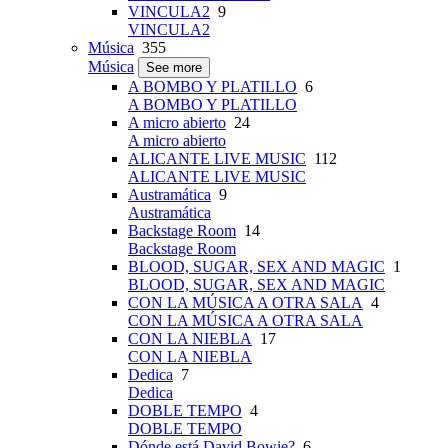
VINCULA2
9
VINCULA2
Música
355
Música
See more
A BOMBO Y PLATILLO
6
A BOMBO Y PLATILLO
A micro abierto
24
A micro abierto
ALICANTE LIVE MUSIC
112
ALICANTE LIVE MUSIC
Austramática
9
Austramática
Backstage Room
14
Backstage Room
BLOOD, SUGAR, SEX AND MAGIC
1
BLOOD, SUGAR, SEX AND MAGIC
CON LA MÚSICA A OTRA SALA
4
CON LA MÚSICA A OTRA SALA
CON LA NIEBLA
17
CON LA NIEBLA
Dedica
7
Dedica
DOBLE TEMPO
4
DOBLE TEMPO
Dónde está David Bowie?
6