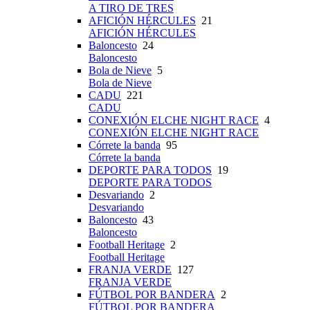
A TIRO DE TRES
AFICIÓN HÉRCULES
21
AFICIÓN HÉRCULES
Baloncesto
24
Baloncesto
Bola de Nieve
5
Bola de Nieve
CADU
221
CADU
CONEXIÓN ELCHE NIGHT RACE
4
CONEXIÓN ELCHE NIGHT RACE
Córrete la banda
95
Córrete la banda
DEPORTE PARA TODOS
19
DEPORTE PARA TODOS
Desvariando
2
Desvariando
Baloncesto
43
Baloncesto
Football Heritage
2
Football Heritage
FRANJA VERDE
127
FRANJA VERDE
FÚTBOL POR BANDERA
2
FÚTBOL POR BANDERA