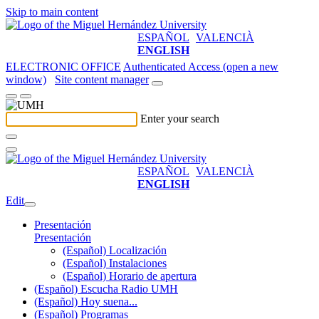
Skip to main content
ESPAÑOL
VALENCIÀ
ENGLISH
ELECTRONIC OFFICE
Authenticated Access (open a new
window)
Site content manager
Enter your search
ESPAÑOL
VALENCIÀ
ENGLISH
Edit
Presentación
Presentación
(Español) Localización
(Español) Instalaciones
(Español) Horario de apertura
(Español) Escucha Radio UMH
(Español) Hoy suena...
(Español) Programas