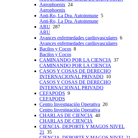
Agrophoenix
24
Agrophoenix
Anti-Ro, La Dra. Autoinmune
5
Anti-Ro, La Dra. Autoinmune
ARU
287
ARU
Avances enfermedades cardiovasculares
6
Avances enfermedades cardiovasculares
Bacilos y Cocos
8
Bacilos y Cocos
CAMINANDO POR LA CIENCIA
37
CAMINANDO POR LA CIENCIA
CASOS Y COSAS DE DERECHO
INTERNACIONAL PRIVADO
10
CASOS Y COSAS DE DERECHO
INTERNACIONAL PRIVADO
CEFAPODS
9
CEFAPODS
Centro Investigación Operativa
20
Centro Investigación Operativa
CHARLAS DE CIENCIA
40
CHARLAS DE CIENCIA
CIENCIA, DEPORTE Y MAGOS NIVEL
21
35
CIENCIA, DEPORTE Y MAGOS NIVEL 21