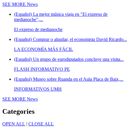
SEE MORE
News
(Español) La mejor música viaja en "El expreso de
medianoche",...
El expreso de medianoche
(Español) Comprar o alquilar, el economista David Ricardo...
LA ECONOMÍA MÁS FÁCIL
(Español) Un grupo de eurodiputados concluye una visita...
FLASH INFORMATIVO PE
(Español) Museo sobre Ruanda en el Aula Plaça de Baix,...
INFORMATIVOS UMH
SEE MORE
News
Categories
OPEN ALL
|
CLOSE ALL