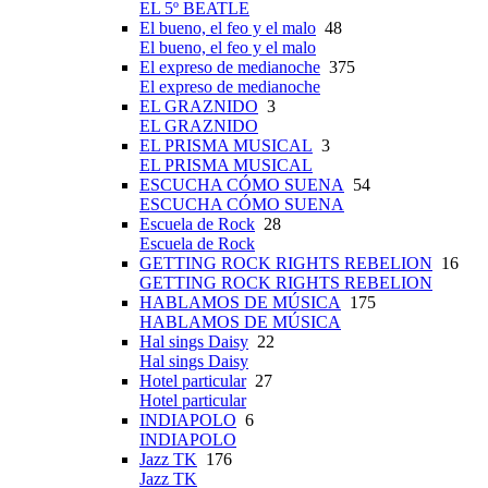
EL 5º BEATLE
El bueno, el feo y el malo
48
El bueno, el feo y el malo
El expreso de medianoche
375
El expreso de medianoche
EL GRAZNIDO
3
EL GRAZNIDO
EL PRISMA MUSICAL
3
EL PRISMA MUSICAL
ESCUCHA CÓMO SUENA
54
ESCUCHA CÓMO SUENA
Escuela de Rock
28
Escuela de Rock
GETTING ROCK RIGHTS REBELION
16
GETTING ROCK RIGHTS REBELION
HABLAMOS DE MÚSICA
175
HABLAMOS DE MÚSICA
Hal sings Daisy
22
Hal sings Daisy
Hotel particular
27
Hotel particular
INDIAPOLO
6
INDIAPOLO
Jazz TK
176
Jazz TK