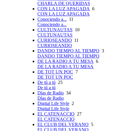
CHARLA DE QUERIDAS
CON LA LUZ APAGADA
6
CON LA LUZ APAGADA
Conociendo a...
11
Conociendo a...
CULTUNAUTAS
10
CULTUNAUTAS
CURIOSEANDO
11
CURIOSEANDO
DANDO TIEMPO AL TIEMPO
3
DANDO TIEMPO AL TIEMPO
DE LA RADIO A TU MESA
6
DE LA RADIO A TU MESA
DE TOT UN POC
7
DE TOT UN POC
De tú a tú
25
De tú a tú
Días de Radio
34
Días de Radio
Digital Life Style
2
Digital Life Style
EL CATENACCIO
27
EL CATENACCIO
EL CLUB DEL VERANO
5
EL CLUB DEL VERANO