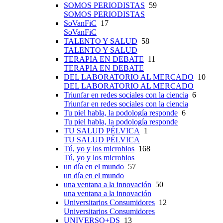
SOMOS PERIODISTAS
59
SOMOS PERIODISTAS
SoVanFiC
17
SoVanFiC
TALENTO Y SALUD
58
TALENTO Y SALUD
TERAPIA EN DEBATE
11
TERAPIA EN DEBATE
DEL LABORATORIO AL MERCADO
10
DEL LABORATORIO AL MERCADO
Triunfar en redes sociales con la ciencia
6
Triunfar en redes sociales con la ciencia
Tu piel habla, la podología responde
6
Tu piel habla, la podología responde
TU SALUD PÉLVICA
1
TU SALUD PÉLVICA
Tú, yo y los microbios
168
Tú, yo y los microbios
un día en el mundo
57
un día en el mundo
una ventana a la innovación
50
una ventana a la innovación
Universitarios Consumidores
12
Universitarios Consumidores
UNIVERSO+DS
13