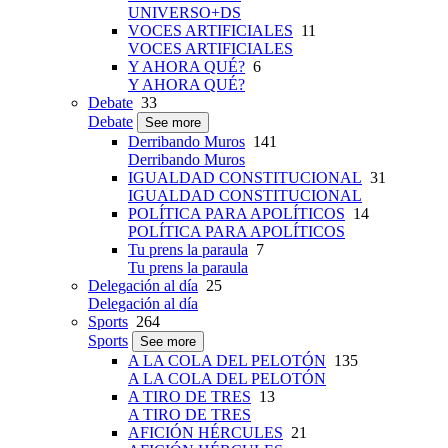
UNIVERSO+DS
VOCES ARTIFICIALES
11
VOCES ARTIFICIALES
Y AHORA QUÉ?
6
Y AHORA QUÉ?
Debate
33
Debate
See more
Derribando Muros
141
Derribando Muros
IGUALDAD CONSTITUCIONAL
31
IGUALDAD CONSTITUCIONAL
POLÍTICA PARA APOLÍTICOS
14
POLÍTICA PARA APOLÍTICOS
Tu prens la paraula
7
Tu prens la paraula
Delegación al día
25
Delegación al día
Sports
264
Sports
See more
A LA COLA DEL PELOTÓN
135
A LA COLA DEL PELOTÓN
A TIRO DE TRES
13
A TIRO DE TRES
AFICIÓN HÉRCULES
21