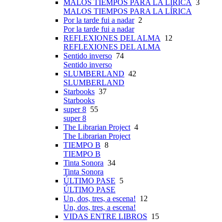
MALOS TIEMPOS PARA LA LÍRICA
3
MALOS TIEMPOS PARA LA LÍRICA
Por la tarde fui a nadar
2
Por la tarde fui a nadar
REFLEXIONES DEL ALMA
12
REFLEXIONES DEL ALMA
Sentido inverso
74
Sentido inverso
SLUMBERLAND
42
SLUMBERLAND
Starbooks
37
Starbooks
super 8
55
super 8
The Librarian Project
4
The Librarian Project
TIEMPO B
8
TIEMPO B
Tinta Sonora
34
Tinta Sonora
ÚLTIMO PASE
5
ÚLTIMO PASE
Un, dos, tres, a escena!
12
Un, dos, tres, a escena!
VIDAS ENTRE LIBROS
15