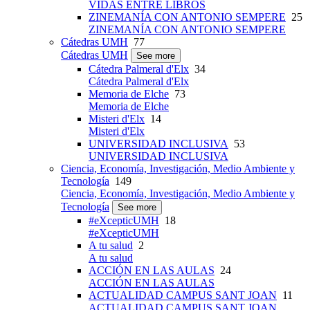
VIDAS ENTRE LIBROS
ZINEMANÍA CON ANTONIO SEMPERE
25
ZINEMANÍA CON ANTONIO SEMPERE
Cátedras UMH
77
Cátedras UMH
See more
Cátedra Palmeral d'Elx
34
Cátedra Palmeral d'Elx
Memoria de Elche
73
Memoria de Elche
Misteri d'Elx
14
Misteri d'Elx
UNIVERSIDAD INCLUSIVA
53
UNIVERSIDAD INCLUSIVA
Ciencia, Economía, Investigación, Medio Ambiente y
Tecnología
149
Ciencia, Economía, Investigación, Medio Ambiente y
Tecnología
See more
#eXcepticUMH
18
#eXcepticUMH
A tu salud
2
A tu salud
ACCIÓN EN LAS AULAS
24
ACCIÓN EN LAS AULAS
ACTUALIDAD CAMPUS SANT JOAN
11
ACTUALIDAD CAMPUS SANT JOAN