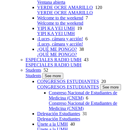
Ventana abierta
VERDE OCRE AMARILLO
120
VERDE OCRE AMARILLO
Welcome to the weekend
7
Welcome to the weekend
YIPI KA YEI UMH
19
YIPI KA YEI UMH
¡Luces, cámara y acción!
6
¡Luces, cámara y acción!
¿QUÉ ME PONGO?
38
¿QUÉ ME PONGO?
ESPECIALES RADIO UMH
43
ESPECIALES RADIO UMH
Students
52
Students
See more
CONGRESOS ESTUDIANTES
20
CONGRESOS ESTUDIANTES
See more
Congreso Nacional de Estudiantes de
Medicina (CNEM)
6
Congreso Nacional de Estudiantes de
Medicina (CNEM)
Delegación Estudiantes
31
Delegación Estudiantes
Únete a la UMH
40
Únete a la UMH