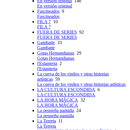
En versión original
146
En versión original
Fascineados
9
Fascineados
FILA 7
10
FILA 7
FUERA DE SERIES
92
FUERA DE SERIES
Gambatte
33
Gambatte
Gotas Hernandianas
29
Gotas Hernandianas
l'Estanteria
2
l'Estanteria
La cueva de los vinilos y otras historias
artísticas
59
La cueva de los vinilos y otras historias artísticas
LA CULTURA ESCONDIDA
6
LA CULTURA ESCONDIDA
LA HORA MÁGICA
32
LA HORA MÁGICA
La pequeña pantalla
24
La pequeña pantalla
La Terreta
11
La Terreta