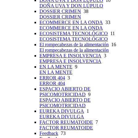
DOÑA UVA Y DON LÚPULO
10
DOÑA UVA Y DON LÚPULO
DOSSIER CRIMEN
38
DOSSIER CRIMEN
ECOMMERCE EN LA ONDA
33
ECOMMERCE EN LA ONDA
ECOSISTEMA TECNOLÓGICO
11
ECOSISTEMA TECNOLÓGICO
El rompecabezas de la alimentación
16
El rompecabezas de la alimentación
EMPRESA E INSOLVENCIA
3
EMPRESA E INSOLVENCIA
EN LA MENTE
9
EN LA MENTE
ERROR 404
3
ERROR 404
ESPACIO ABIERTO DE
PSICOMOTRICIDAD
9
ESPACIO ABIERTO DE
PSICOMOTRICIDAD
EUREKA DIVULGA
1
EUREKA DIVULGA
FACTOR REUMATOIDE
7
FACTOR REUMATOIDE
Feedback
73