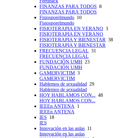
Feedback
FINANZAS PARA TODOS
8
FINANZAS PARA TODOS
Fisiosporelmundo
10
Fisiosporelmundo
FISIOTERAPIA EN VERANO
3
FISIOTERAPIA EN VERANO
FISIOTERAPIA Y BIENESTAR
38
FISIOTERAPIA Y BIENESTAR
FRECUENCIA LEGAL
31
FRECUENCIA LEGAL
FUNDACIÓN UMH
23
FUNDACIÓN UMH
GAMERVICTIM
3
GAMERVICTIM
Hablemos de sexualidad
29
Hablemos de sexualidad
HOY HABLAMOS CON...
48
HOY HABLAMOS CON...
IEEEn ANTENA
1
IEEEn ANTENA
IES
18
IES
Innovación en las aulas
11
Innovación en las aulas