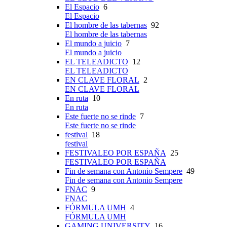
El Espacio
6
El Espacio
El hombre de las tabernas
92
El hombre de las tabernas
El mundo a juicio
7
El mundo a juicio
EL TELEADICTO
12
EL TELEADICTO
EN CLAVE FLORAL
2
EN CLAVE FLORAL
En ruta
10
En ruta
Este fuerte no se rinde
7
Este fuerte no se rinde
festival
18
festival
FESTIVALEO POR ESPAÑA
25
FESTIVALEO POR ESPAÑA
Fin de semana con Antonio Sempere
49
Fin de semana con Antonio Sempere
FNAC
9
FNAC
FÓRMULA UMH
4
FÓRMULA UMH
GAMING UNIVERSITY
16