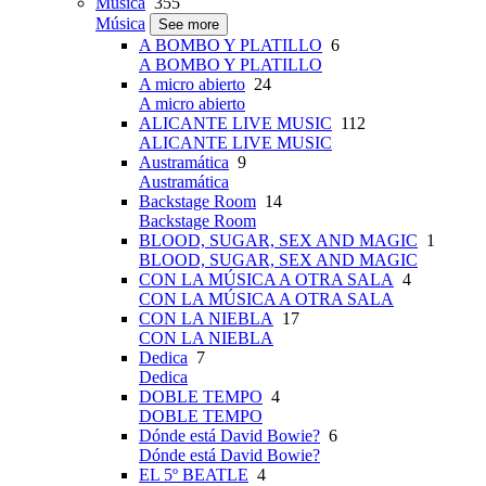
Música
355
Música
See more
A BOMBO Y PLATILLO
6
A BOMBO Y PLATILLO
A micro abierto
24
A micro abierto
ALICANTE LIVE MUSIC
112
ALICANTE LIVE MUSIC
Austramática
9
Austramática
Backstage Room
14
Backstage Room
BLOOD, SUGAR, SEX AND MAGIC
1
BLOOD, SUGAR, SEX AND MAGIC
CON LA MÚSICA A OTRA SALA
4
CON LA MÚSICA A OTRA SALA
CON LA NIEBLA
17
CON LA NIEBLA
Dedica
7
Dedica
DOBLE TEMPO
4
DOBLE TEMPO
Dónde está David Bowie?
6
Dónde está David Bowie?
EL 5º BEATLE
4