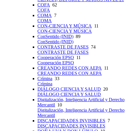
COFA
62
COFA
COMA
7
COMA
CON-CIENCIA Y MÚSICA
11
CON-CIENCIA Y MÚSICA
ConSentido (INID)
89
ConSentido (INID)
CONTRASTE DE FASES
74
CONTRASTE DE FASES
Cooperación EPSO
11
Cooperación EPSO
CREANDO REDES CON AEPA
11
CREANDO REDES CON AEPA
Crímina
33
Crímina
DIÁLOGO CIENCIA Y SALUD
20
DIÁLOGO CIENCIA Y SALUD
Digitalización, Inteligencia Artificial y Derecho
Mercantil
10
Digitalización, Inteligencia Artificial y Derecho
Mercantil
DISCAPACIDADES INVISIBLES
7
DISCAPACIDADES INVISIBLES