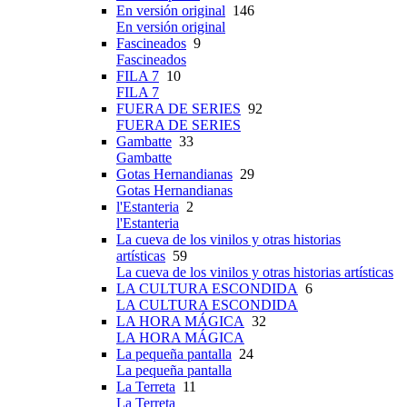
En versión original
146
En versión original
Fascineados
9
Fascineados
FILA 7
10
FILA 7
FUERA DE SERIES
92
FUERA DE SERIES
Gambatte
33
Gambatte
Gotas Hernandianas
29
Gotas Hernandianas
l'Estanteria
2
l'Estanteria
La cueva de los vinilos y otras historias
artísticas
59
La cueva de los vinilos y otras historias artísticas
LA CULTURA ESCONDIDA
6
LA CULTURA ESCONDIDA
LA HORA MÁGICA
32
LA HORA MÁGICA
La pequeña pantalla
24
La pequeña pantalla
La Terreta
11
La Terreta