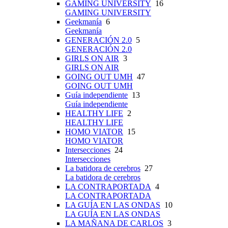
GAMING UNIVERSITY
16
GAMING UNIVERSITY
Geekmanía
6
Geekmanía
GENERACIÓN 2.0
5
GENERACIÓN 2.0
GIRLS ON AIR
3
GIRLS ON AIR
GOING OUT UMH
47
GOING OUT UMH
Guía independiente
13
Guía independiente
HEALTHY LIFE
2
HEALTHY LIFE
HOMO VIATOR
15
HOMO VIATOR
Intersecciones
24
Intersecciones
La batidora de cerebros
27
La batidora de cerebros
LA CONTRAPORTADA
4
LA CONTRAPORTADA
LA GUÍA EN LAS ONDAS
10
LA GUÍA EN LAS ONDAS
LA MAÑANA DE CARLOS
3