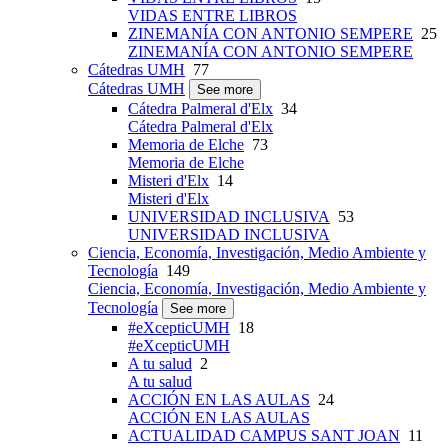
VIDAS ENTRE LIBROS
ZINEMANÍA CON ANTONIO SEMPERE
25
ZINEMANÍA CON ANTONIO SEMPERE
Cátedras UMH
77
Cátedras UMH
See more
Cátedra Palmeral d'Elx
34
Cátedra Palmeral d'Elx
Memoria de Elche
73
Memoria de Elche
Misteri d'Elx
14
Misteri d'Elx
UNIVERSIDAD INCLUSIVA
53
UNIVERSIDAD INCLUSIVA
Ciencia, Economía, Investigación, Medio Ambiente y
Tecnología
149
Ciencia, Economía, Investigación, Medio Ambiente y
Tecnología
See more
#eXcepticUMH
18
#eXcepticUMH
A tu salud
2
A tu salud
ACCIÓN EN LAS AULAS
24
ACCIÓN EN LAS AULAS
ACTUALIDAD CAMPUS SANT JOAN
11