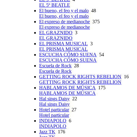
EL 5º BEATLE
El bueno, el feo y el malo
48
El bueno, el feo y el malo
El expreso de medianoche
375
El expreso de medianoche
EL GRAZNIDO
3
EL GRAZNIDO
EL PRISMA MUSICAL
3
EL PRISMA MUSICAL
ESCUCHA CÓMO SUENA
54
ESCUCHA CÓMO SUENA
Escuela de Rock
28
Escuela de Rock
GETTING ROCK RIGHTS REBELION
16
GETTING ROCK RIGHTS REBELION
HABLAMOS DE MÚSICA
175
HABLAMOS DE MÚSICA
Hal sings Daisy
22
Hal sings Daisy
Hotel particular
27
Hotel particular
INDIAPOLO
6
INDIAPOLO
Jazz TK
176