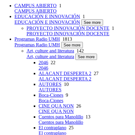
CAMPUS ABIERTO
1
CAMPUS ABIERTO
EDUCACIÓN E INNOVACIÓN
1
EDUCACIÓN E INNOVACIÓN
See more
PROYECTO INNOVACIÓN DOCENTE
1
PROYECTO INNOVACIÓN DOCENTE
Programas Radio UMH
1813
Programas Radio UMH
See more
Art, culture and literatura
142
Art, culture and literatura
See more
2046
22
2046
ALACANT DESPERTA 2
27
ALACANT DESPERTA 2
AUTORES
10
AUTORES
Boca-Ciones
9
Boca-Ciones
CINE QUA NON
26
CINE QUA NON
Cuentos para Manolillo
13
Cuentos para Manolillo
El contraplano
25
El contraplano