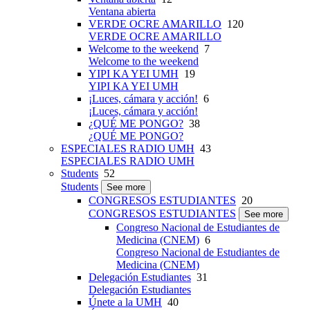
Ventana abierta
VERDE OCRE AMARILLO
120
VERDE OCRE AMARILLO
Welcome to the weekend
7
Welcome to the weekend
YIPI KA YEI UMH
19
YIPI KA YEI UMH
¡Luces, cámara y acción!
6
¡Luces, cámara y acción!
¿QUÉ ME PONGO?
38
¿QUÉ ME PONGO?
ESPECIALES RADIO UMH
43
ESPECIALES RADIO UMH
Students
52
Students
See more
CONGRESOS ESTUDIANTES
20
CONGRESOS ESTUDIANTES
See more
Congreso Nacional de Estudiantes de
Medicina (CNEM)
6
Congreso Nacional de Estudiantes de
Medicina (CNEM)
Delegación Estudiantes
31
Delegación Estudiantes
Únete a la UMH
40