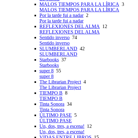
MALOS TIEMPOS PARA LA LÍRICA
3
MALOS TIEMPOS PARA LA LÍRICA
Por la tarde fui a nadar
2
Por la tarde fui a nadar
REFLEXIONES DEL ALMA
12
REFLEXIONES DEL ALMA
Sentido inverso
74
Sentido inverso
SLUMBERLAND
42
SLUMBERLAND
Starbooks
37
Starbooks
super 8
55
super 8
The Librarian Project
4
The Librarian Project
TIEMPO B
8
TIEMPO B
Tinta Sonora
34
Tinta Sonora
ÚLTIMO PASE
5
ÚLTIMO PASE
Un, dos, tres, a escena!
12
Un, dos, tres, a escena!
VIDAS ENTRE LIBROS
15