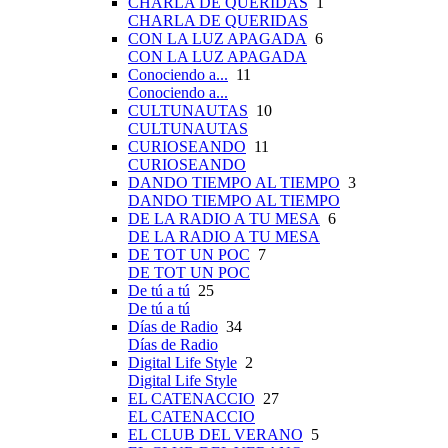
CHARLA DE QUERIDAS
1
CHARLA DE QUERIDAS
CON LA LUZ APAGADA
6
CON LA LUZ APAGADA
Conociendo a...
11
Conociendo a...
CULTUNAUTAS
10
CULTUNAUTAS
CURIOSEANDO
11
CURIOSEANDO
DANDO TIEMPO AL TIEMPO
3
DANDO TIEMPO AL TIEMPO
DE LA RADIO A TU MESA
6
DE LA RADIO A TU MESA
DE TOT UN POC
7
DE TOT UN POC
De tú a tú
25
De tú a tú
Días de Radio
34
Días de Radio
Digital Life Style
2
Digital Life Style
EL CATENACCIO
27
EL CATENACCIO
EL CLUB DEL VERANO
5