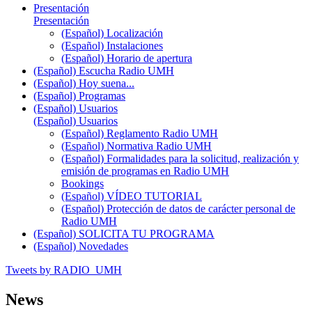
Presentación
Presentación
(Español) Localización
(Español) Instalaciones
(Español) Horario de apertura
(Español) Escucha Radio UMH
(Español) Hoy suena...
(Español) Programas
(Español) Usuarios
(Español) Usuarios
(Español) Reglamento Radio UMH
(Español) Normativa Radio UMH
(Español) Formalidades para la solicitud, realización y
emisión de programas en Radio UMH
Bookings
(Español) VÍDEO TUTORIAL
(Español) Protección de datos de carácter personal de
Radio UMH
(Español) SOLICITA TU PROGRAMA
(Español) Novedades
Tweets by RADIO_UMH
News