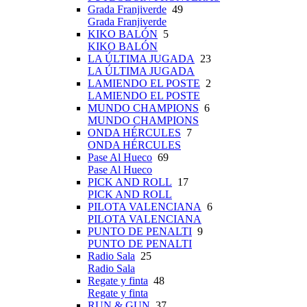
Grada Franjiverde
49
Grada Franjiverde
KIKO BALÓN
5
KIKO BALÓN
LA ÚLTIMA JUGADA
23
LA ÚLTIMA JUGADA
LAMIENDO EL POSTE
2
LAMIENDO EL POSTE
MUNDO CHAMPIONS
6
MUNDO CHAMPIONS
ONDA HÉRCULES
7
ONDA HÉRCULES
Pase Al Hueco
69
Pase Al Hueco
PICK AND ROLL
17
PICK AND ROLL
PILOTA VALENCIANA
6
PILOTA VALENCIANA
PUNTO DE PENALTI
9
PUNTO DE PENALTI
Radio Sala
25
Radio Sala
Regate y finta
48
Regate y finta
RUN & GUN
37