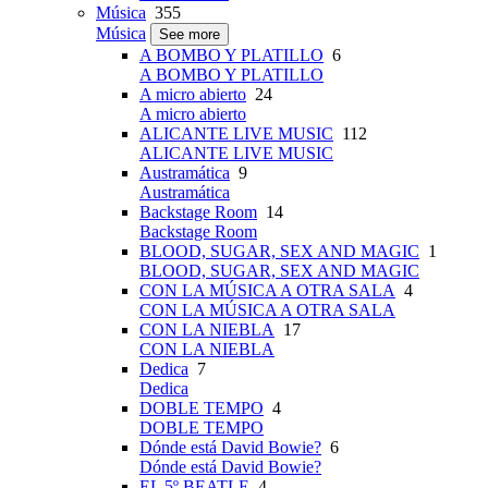
Música
355
Música
See more
A BOMBO Y PLATILLO
6
A BOMBO Y PLATILLO
A micro abierto
24
A micro abierto
ALICANTE LIVE MUSIC
112
ALICANTE LIVE MUSIC
Austramática
9
Austramática
Backstage Room
14
Backstage Room
BLOOD, SUGAR, SEX AND MAGIC
1
BLOOD, SUGAR, SEX AND MAGIC
CON LA MÚSICA A OTRA SALA
4
CON LA MÚSICA A OTRA SALA
CON LA NIEBLA
17
CON LA NIEBLA
Dedica
7
Dedica
DOBLE TEMPO
4
DOBLE TEMPO
Dónde está David Bowie?
6
Dónde está David Bowie?
EL 5º BEATLE
4