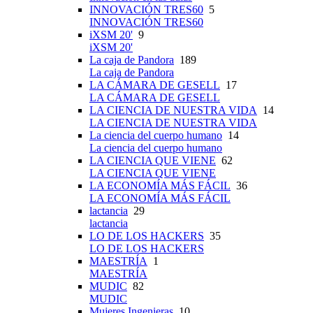
INNOVACIÓN TRES60
5
INNOVACIÓN TRES60
iXSM 20'
9
iXSM 20'
La caja de Pandora
189
La caja de Pandora
LA CÁMARA DE GESELL
17
LA CÁMARA DE GESELL
LA CIENCIA DE NUESTRA VIDA
14
LA CIENCIA DE NUESTRA VIDA
La ciencia del cuerpo humano
14
La ciencia del cuerpo humano
LA CIENCIA QUE VIENE
62
LA CIENCIA QUE VIENE
LA ECONOMÍA MÁS FÁCIL
36
LA ECONOMÍA MÁS FÁCIL
lactancia
29
lactancia
LO DE LOS HACKERS
35
LO DE LOS HACKERS
MAESTRÍA
1
MAESTRÍA
MUDIC
82
MUDIC
Mujeres Ingenieras
10