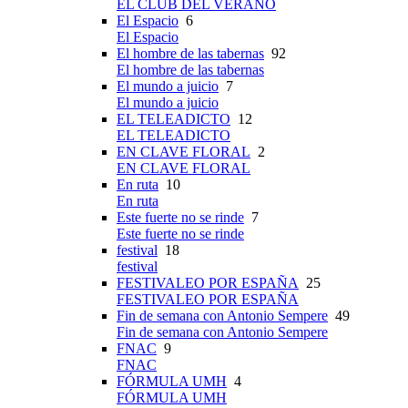
EL CLUB DEL VERANO
El Espacio
6
El Espacio
El hombre de las tabernas
92
El hombre de las tabernas
El mundo a juicio
7
El mundo a juicio
EL TELEADICTO
12
EL TELEADICTO
EN CLAVE FLORAL
2
EN CLAVE FLORAL
En ruta
10
En ruta
Este fuerte no se rinde
7
Este fuerte no se rinde
festival
18
festival
FESTIVALEO POR ESPAÑA
25
FESTIVALEO POR ESPAÑA
Fin de semana con Antonio Sempere
49
Fin de semana con Antonio Sempere
FNAC
9
FNAC
FÓRMULA UMH
4
FÓRMULA UMH