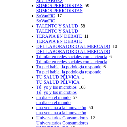
SIN TABÚES
SOMOS PERIODISTAS
59
SOMOS PERIODISTAS
SoVanFiC
17
SoVanFiC
TALENTO Y SALUD
58
TALENTO Y SALUD
TERAPIA EN DEBATE
11
TERAPIA EN DEBATE
DEL LABORATORIO AL MERCADO
10
DEL LABORATORIO AL MERCADO
Triunfar en redes sociales con la ciencia
6
Triunfar en redes sociales con la ciencia
Tu piel habla, la podología responde
6
Tu piel habla, la podología responde
TU SALUD PÉLVICA
1
TU SALUD PÉLVICA
Tú, yo y los microbios
168
Tú, yo y los microbios
un día en el mundo
57
un día en el mundo
una ventana a la innovación
50
una ventana a la innovación
Universitarios Consumidores
12
Universitarios Consumidores