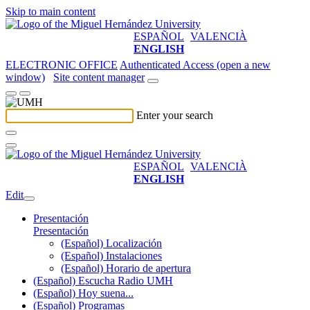
Skip to main content
ESPAÑOL
VALENCIÀ
ENGLISH
ELECTRONIC OFFICE
Authenticated Access (open a new
window)
Site content manager
Enter your search
ESPAÑOL
VALENCIÀ
ENGLISH
Edit
Presentación
Presentación
(Español) Localización
(Español) Instalaciones
(Español) Horario de apertura
(Español) Escucha Radio UMH
(Español) Hoy suena...
(Español) Programas