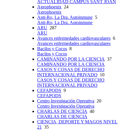
ACTUALIDAD CAMPUS SANT JOAN
Agrophoenix
24
Agrophoenix
Anti-Ro, La Dra. Autoinmune
5
Anti-Ro, La Dra. Autoinmune
ARU
287
ARU
Avances enfermedades cardiovasculares
6
Avances enfermedades cardiovasculares
Bacilos y Cocos
8
Bacilos y Cocos
CAMINANDO POR LA CIENCIA
37
CAMINANDO POR LA CIENCIA
CASOS Y COSAS DE DERECHO
INTERNACIONAL PRIVADO
10
CASOS Y COSAS DE DERECHO
INTERNACIONAL PRIVADO
CEFAPODS
9
CEFAPODS
Centro Investigación Operativa
20
Centro Investigación Operativa
CHARLAS DE CIENCIA
40
CHARLAS DE CIENCIA
CIENCIA, DEPORTE Y MAGOS NIVEL
21
35