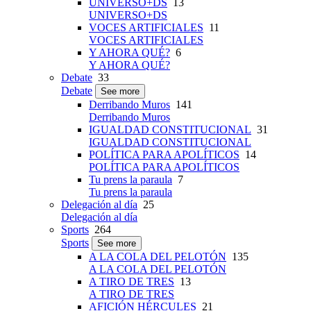
UNIVERSO+DS
13
UNIVERSO+DS
VOCES ARTIFICIALES
11
VOCES ARTIFICIALES
Y AHORA QUÉ?
6
Y AHORA QUÉ?
Debate
33
Debate
See more
Derribando Muros
141
Derribando Muros
IGUALDAD CONSTITUCIONAL
31
IGUALDAD CONSTITUCIONAL
POLÍTICA PARA APOLÍTICOS
14
POLÍTICA PARA APOLÍTICOS
Tu prens la paraula
7
Tu prens la paraula
Delegación al día
25
Delegación al día
Sports
264
Sports
See more
A LA COLA DEL PELOTÓN
135
A LA COLA DEL PELOTÓN
A TIRO DE TRES
13
A TIRO DE TRES
AFICIÓN HÉRCULES
21