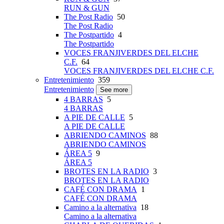
RUN & GUN
The Post Radio
50
The Post Radio
The Postpartido
4
The Postpartido
VOCES FRANJIVERDES DEL ELCHE
C.F.
64
VOCES FRANJIVERDES DEL ELCHE C.F.
Entretenimiento
359
Entretenimiento
See more
4 BARRAS
5
4 BARRAS
A PIE DE CALLE
5
A PIE DE CALLE
ABRIENDO CAMINOS
88
ABRIENDO CAMINOS
ÁREA 5
9
ÁREA 5
BROTES EN LA RADIO
3
BROTES EN LA RADIO
CAFÉ CON DRAMA
1
CAFÉ CON DRAMA
Camino a la alternativa
18
Camino a la alternativa