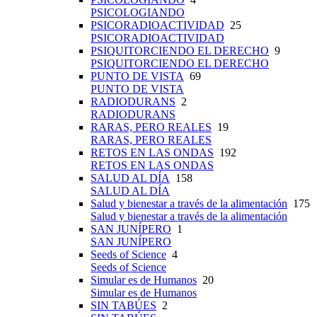
PSICOLOGIANDO
PSICORADIOACTIVIDAD
25
PSICORADIOACTIVIDAD
PSIQUITORCIENDO EL DERECHO
9
PSIQUITORCIENDO EL DERECHO
PUNTO DE VISTA
69
PUNTO DE VISTA
RADIODURANS
2
RADIODURANS
RARAS, PERO REALES
19
RARAS, PERO REALES
RETOS EN LAS ONDAS
192
RETOS EN LAS ONDAS
SALUD AL DÍA
158
SALUD AL DÍA
Salud y bienestar a través de la alimentación
175
Salud y bienestar a través de la alimentación
SAN JUNÍPERO
1
SAN JUNÍPERO
Seeds of Science
4
Seeds of Science
Simular es de Humanos
20
Simular es de Humanos
SIN TABÚES
2