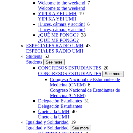
Welcome to the weekend
7
Welcome to the weekend
YIPI KA YEI UMH
19
YIPI KA YEI UMH
¡Luces, cámara y acción!
6
¡Luces, cámara y acción!
¿QUÉ ME PONGO?
38
¿QUÉ ME PONGO?
ESPECIALES RADIO UMH
43
ESPECIALES RADIO UMH
Students
52
Students
See more
CONGRESOS ESTUDIANTES
20
CONGRESOS ESTUDIANTES
See more
Congreso Nacional de Estudiantes de
Medicina (CNEM)
6
Congreso Nacional de Estudiantes de
Medicina (CNEM)
Delegación Estudiantes
31
Delegación Estudiantes
Únete a la UMH
40
Únete a la UMH
Igualdad y Solidaridad
19
Igualdad y Solidaridad
See more