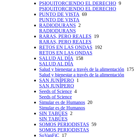
PSIQUITORCIENDO EL DERECHO
9
PSIQUITORCIENDO EL DERECHO
PUNTO DE VISTA
69
PUNTO DE VISTA
RADIODURANS
2
RADIODURANS
RARAS, PERO REALES
19
RARAS, PERO REALES
RETOS EN LAS ONDAS
192
RETOS EN LAS ONDAS
SALUD AL DÍA
158
SALUD AL DÍA
Salud y bienestar a través de la alimentación
175
Salud y bienestar a través de la alimentación
SAN JUNÍPERO
1
SAN JUNÍPERO
Seeds of Science
4
Seeds of Science
Simular es de Humanos
20
Simular es de Humanos
SIN TABÚES
2
SIN TABÚES
SOMOS PERIODISTAS
59
SOMOS PERIODISTAS
SoVanFiC
17