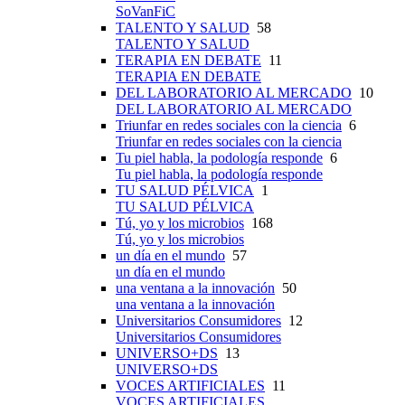
SoVanFiC
TALENTO Y SALUD
58
TALENTO Y SALUD
TERAPIA EN DEBATE
11
TERAPIA EN DEBATE
DEL LABORATORIO AL MERCADO
10
DEL LABORATORIO AL MERCADO
Triunfar en redes sociales con la ciencia
6
Triunfar en redes sociales con la ciencia
Tu piel habla, la podología responde
6
Tu piel habla, la podología responde
TU SALUD PÉLVICA
1
TU SALUD PÉLVICA
Tú, yo y los microbios
168
Tú, yo y los microbios
un día en el mundo
57
un día en el mundo
una ventana a la innovación
50
una ventana a la innovación
Universitarios Consumidores
12
Universitarios Consumidores
UNIVERSO+DS
13
UNIVERSO+DS
VOCES ARTIFICIALES
11
VOCES ARTIFICIALES