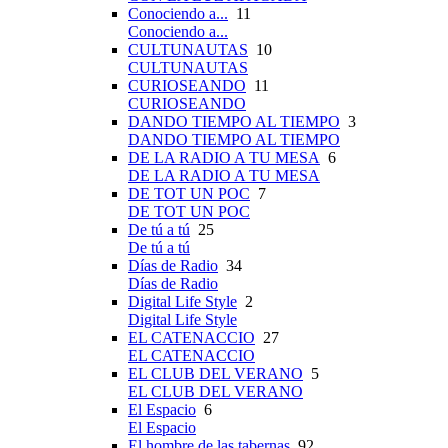
Conociendo a...
11
Conociendo a...
CULTUNAUTAS
10
CULTUNAUTAS
CURIOSEANDO
11
CURIOSEANDO
DANDO TIEMPO AL TIEMPO
3
DANDO TIEMPO AL TIEMPO
DE LA RADIO A TU MESA
6
DE LA RADIO A TU MESA
DE TOT UN POC
7
DE TOT UN POC
De tú a tú
25
De tú a tú
Días de Radio
34
Días de Radio
Digital Life Style
2
Digital Life Style
EL CATENACCIO
27
EL CATENACCIO
EL CLUB DEL VERANO
5
EL CLUB DEL VERANO
El Espacio
6
El Espacio
El hombre de las tabernas
92