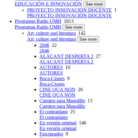
EDUCACIÓN E INNOVACIÓN
See more
PROYECTO INNOVACIÓN DOCENTE
1
PROYECTO INNOVACIÓN DOCENTE
Programas Radio UMH
1813
Programas Radio UMH
See more
Art, culture and literatura
142
Art, culture and literatura
See more
2046
22
2046
ALACANT DESPERTA 2
27
ALACANT DESPERTA 2
AUTORES
10
AUTORES
Boca-Ciones
9
Boca-Ciones
CINE QUA NON
26
CINE QUA NON
Cuentos para Manolillo
13
Cuentos para Manolillo
El contraplano
25
El contraplano
En versión original
146
En versión original
Fascineados
9