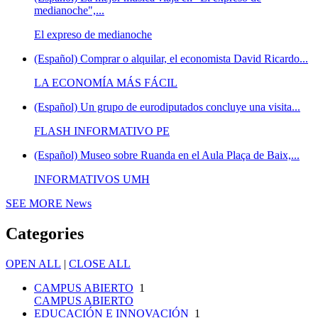
medianoche",...
El expreso de medianoche
(Español) Comprar o alquilar, el economista David Ricardo...
LA ECONOMÍA MÁS FÁCIL
(Español) Un grupo de eurodiputados concluye una visita...
FLASH INFORMATIVO PE
(Español) Museo sobre Ruanda en el Aula Plaça de Baix,...
INFORMATIVOS UMH
SEE MORE
News
Categories
OPEN ALL
|
CLOSE ALL
CAMPUS ABIERTO
1
CAMPUS ABIERTO
EDUCACIÓN E INNOVACIÓN
1