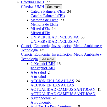
Cátedras UMH
77
Cátedras UMH
See more
Cátedra Palmeral d'Elx
34
Cátedra Palmeral d'Elx
Memoria de Elche
73
Memoria de Elche
Misteri d'Elx
14
Misteri d'Elx
UNIVERSIDAD INCLUSIVA
53
UNIVERSIDAD INCLUSIVA
Ciencia, Economía, Investigación, Medio Ambiente y
Tecnología
149
Ciencia, Economía, Investigación, Medio Ambiente y
Tecnología
See more
#eXcepticUMH
18
#eXcepticUMH
A tu salud
2
A tu salud
ACCIÓN EN LAS AULAS
24
ACCIÓN EN LAS AULAS
ACTUALIDAD CAMPUS SANT JOAN
11
ACTUALIDAD CAMPUS SANT JOAN
Agrophoenix
24
Agrophoenix
Anti-Ro, La Dra. Autoinmune
5