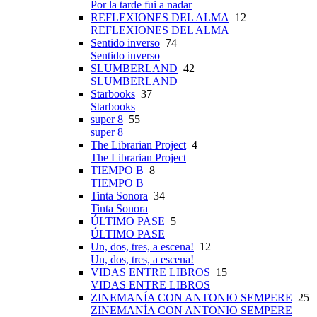
Por la tarde fui a nadar
REFLEXIONES DEL ALMA
12
REFLEXIONES DEL ALMA
Sentido inverso
74
Sentido inverso
SLUMBERLAND
42
SLUMBERLAND
Starbooks
37
Starbooks
super 8
55
super 8
The Librarian Project
4
The Librarian Project
TIEMPO B
8
TIEMPO B
Tinta Sonora
34
Tinta Sonora
ÚLTIMO PASE
5
ÚLTIMO PASE
Un, dos, tres, a escena!
12
Un, dos, tres, a escena!
VIDAS ENTRE LIBROS
15
VIDAS ENTRE LIBROS
ZINEMANÍA CON ANTONIO SEMPERE
25
ZINEMANÍA CON ANTONIO SEMPERE