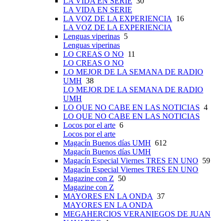
LA VIDA EN SERIE
30
LA VIDA EN SERIE
LA VOZ DE LA EXPERIENCIA
16
LA VOZ DE LA EXPERIENCIA
Lenguas viperinas
5
Lenguas viperinas
LO CREAS O NO
11
LO CREAS O NO
LO MEJOR DE LA SEMANA DE RADIO
UMH
38
LO MEJOR DE LA SEMANA DE RADIO
UMH
LO QUE NO CABE EN LAS NOTICIAS
4
LO QUE NO CABE EN LAS NOTICIAS
Locos por el arte
6
Locos por el arte
Magacín Buenos días UMH
612
Magacín Buenos días UMH
Magacín Especial Viernes TRES EN UNO
59
Magacín Especial Viernes TRES EN UNO
Magazine con Z
50
Magazine con Z
MAYORES EN LA ONDA
37
MAYORES EN LA ONDA
MEGAHERCIOS VERANIEGOS DE JUAN