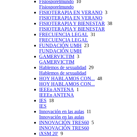
Fisiosporelmundo
10
Fisiosporelmundo
FISIOTERAPIA EN VERANO
3
FISIOTERAPIA EN VERANO
FISIOTERAPIA Y BIENESTAR
38
FISIOTERAPIA Y BIENESTAR
FRECUENCIA LEGAL
31
FRECUENCIA LEGAL
FUNDACIÓN UMH
23
FUNDACIÓN UMH
GAMERVICTIM
3
GAMERVICTIM
Hablemos de sexualidad
29
Hablemos de sexualidad
HOY HABLAMOS CON...
48
HOY HABLAMOS CON...
IEEEn ANTENA
1
IEEEn ANTENA
IES
18
IES
Innovación en las aulas
11
Innovación en las aulas
INNOVACIÓN TRES60
5
INNOVACIÓN TRES60
iXSM 20'
9