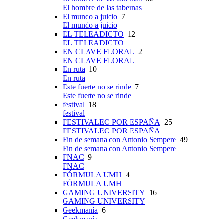
El hombre de las tabernas
El mundo a juicio
7
El mundo a juicio
EL TELEADICTO
12
EL TELEADICTO
EN CLAVE FLORAL
2
EN CLAVE FLORAL
En ruta
10
En ruta
Este fuerte no se rinde
7
Este fuerte no se rinde
festival
18
festival
FESTIVALEO POR ESPAÑA
25
FESTIVALEO POR ESPAÑA
Fin de semana con Antonio Sempere
49
Fin de semana con Antonio Sempere
FNAC
9
FNAC
FÓRMULA UMH
4
FÓRMULA UMH
GAMING UNIVERSITY
16
GAMING UNIVERSITY
Geekmanía
6
Geekmanía