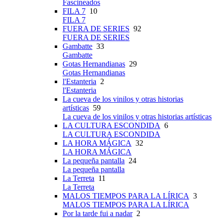
Fascineados
FILA 7
10
FILA 7
FUERA DE SERIES
92
FUERA DE SERIES
Gambatte
33
Gambatte
Gotas Hernandianas
29
Gotas Hernandianas
l'Estanteria
2
l'Estanteria
La cueva de los vinilos y otras historias
artísticas
59
La cueva de los vinilos y otras historias artísticas
LA CULTURA ESCONDIDA
6
LA CULTURA ESCONDIDA
LA HORA MÁGICA
32
LA HORA MÁGICA
La pequeña pantalla
24
La pequeña pantalla
La Terreta
11
La Terreta
MALOS TIEMPOS PARA LA LÍRICA
3
MALOS TIEMPOS PARA LA LÍRICA
Por la tarde fui a nadar
2