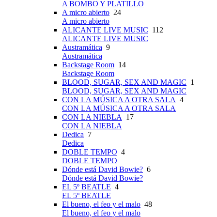
A BOMBO Y PLATILLO
A micro abierto
24
A micro abierto
ALICANTE LIVE MUSIC
112
ALICANTE LIVE MUSIC
Austramática
9
Austramática
Backstage Room
14
Backstage Room
BLOOD, SUGAR, SEX AND MAGIC
1
BLOOD, SUGAR, SEX AND MAGIC
CON LA MÚSICA A OTRA SALA
4
CON LA MÚSICA A OTRA SALA
CON LA NIEBLA
17
CON LA NIEBLA
Dedica
7
Dedica
DOBLE TEMPO
4
DOBLE TEMPO
Dónde está David Bowie?
6
Dónde está David Bowie?
EL 5º BEATLE
4
EL 5º BEATLE
El bueno, el feo y el malo
48
El bueno, el feo y el malo