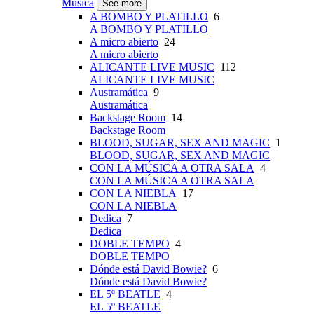
Música
See more
A BOMBO Y PLATILLO
6
A BOMBO Y PLATILLO
A micro abierto
24
A micro abierto
ALICANTE LIVE MUSIC
112
ALICANTE LIVE MUSIC
Austramática
9
Austramática
Backstage Room
14
Backstage Room
BLOOD, SUGAR, SEX AND MAGIC
1
BLOOD, SUGAR, SEX AND MAGIC
CON LA MÚSICA A OTRA SALA
4
CON LA MÚSICA A OTRA SALA
CON LA NIEBLA
17
CON LA NIEBLA
Dedica
7
Dedica
DOBLE TEMPO
4
DOBLE TEMPO
Dónde está David Bowie?
6
Dónde está David Bowie?
EL 5º BEATLE
4
EL 5º BEATLE