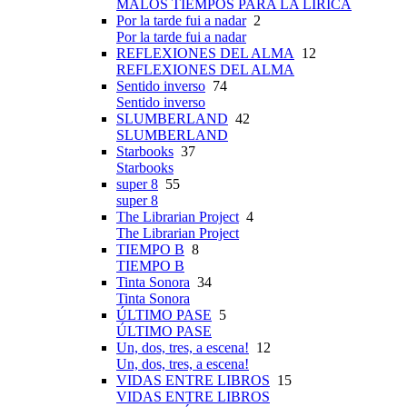
MALOS TIEMPOS PARA LA LÍRICA
Por la tarde fui a nadar
2
Por la tarde fui a nadar
REFLEXIONES DEL ALMA
12
REFLEXIONES DEL ALMA
Sentido inverso
74
Sentido inverso
SLUMBERLAND
42
SLUMBERLAND
Starbooks
37
Starbooks
super 8
55
super 8
The Librarian Project
4
The Librarian Project
TIEMPO B
8
TIEMPO B
Tinta Sonora
34
Tinta Sonora
ÚLTIMO PASE
5
ÚLTIMO PASE
Un, dos, tres, a escena!
12
Un, dos, tres, a escena!
VIDAS ENTRE LIBROS
15
VIDAS ENTRE LIBROS