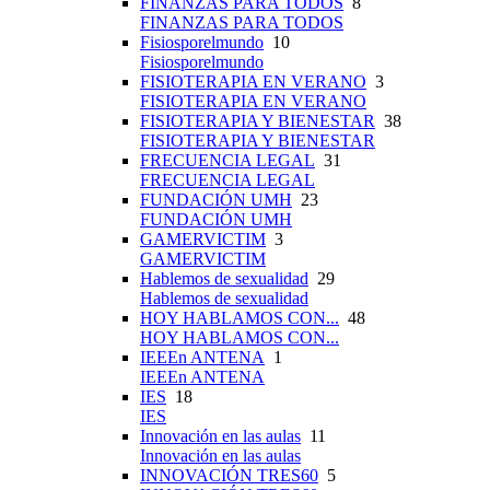
FINANZAS PARA TODOS
8
FINANZAS PARA TODOS
Fisiosporelmundo
10
Fisiosporelmundo
FISIOTERAPIA EN VERANO
3
FISIOTERAPIA EN VERANO
FISIOTERAPIA Y BIENESTAR
38
FISIOTERAPIA Y BIENESTAR
FRECUENCIA LEGAL
31
FRECUENCIA LEGAL
FUNDACIÓN UMH
23
FUNDACIÓN UMH
GAMERVICTIM
3
GAMERVICTIM
Hablemos de sexualidad
29
Hablemos de sexualidad
HOY HABLAMOS CON...
48
HOY HABLAMOS CON...
IEEEn ANTENA
1
IEEEn ANTENA
IES
18
IES
Innovación en las aulas
11
Innovación en las aulas
INNOVACIÓN TRES60
5