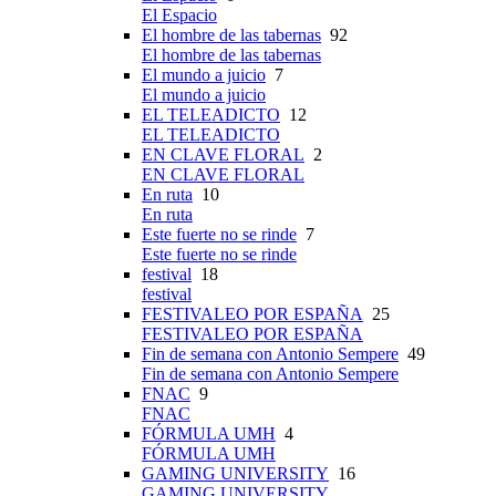
El Espacio
El hombre de las tabernas
92
El hombre de las tabernas
El mundo a juicio
7
El mundo a juicio
EL TELEADICTO
12
EL TELEADICTO
EN CLAVE FLORAL
2
EN CLAVE FLORAL
En ruta
10
En ruta
Este fuerte no se rinde
7
Este fuerte no se rinde
festival
18
festival
FESTIVALEO POR ESPAÑA
25
FESTIVALEO POR ESPAÑA
Fin de semana con Antonio Sempere
49
Fin de semana con Antonio Sempere
FNAC
9
FNAC
FÓRMULA UMH
4
FÓRMULA UMH
GAMING UNIVERSITY
16
GAMING UNIVERSITY