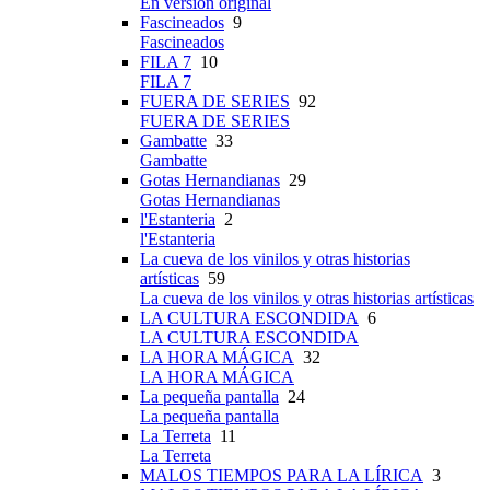
En versión original
Fascineados
9
Fascineados
FILA 7
10
FILA 7
FUERA DE SERIES
92
FUERA DE SERIES
Gambatte
33
Gambatte
Gotas Hernandianas
29
Gotas Hernandianas
l'Estanteria
2
l'Estanteria
La cueva de los vinilos y otras historias
artísticas
59
La cueva de los vinilos y otras historias artísticas
LA CULTURA ESCONDIDA
6
LA CULTURA ESCONDIDA
LA HORA MÁGICA
32
LA HORA MÁGICA
La pequeña pantalla
24
La pequeña pantalla
La Terreta
11
La Terreta
MALOS TIEMPOS PARA LA LÍRICA
3