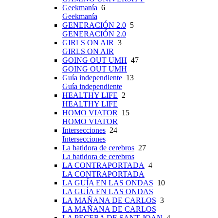
Geekmanía
6
Geekmanía
GENERACIÓN 2.0
5
GENERACIÓN 2.0
GIRLS ON AIR
3
GIRLS ON AIR
GOING OUT UMH
47
GOING OUT UMH
Guía independiente
13
Guía independiente
HEALTHY LIFE
2
HEALTHY LIFE
HOMO VIATOR
15
HOMO VIATOR
Intersecciones
24
Intersecciones
La batidora de cerebros
27
La batidora de cerebros
LA CONTRAPORTADA
4
LA CONTRAPORTADA
LA GUÍA EN LAS ONDAS
10
LA GUÍA EN LAS ONDAS
LA MAÑANA DE CARLOS
3
LA MAÑANA DE CARLOS
LA PECERA DE SANT JOAN
4