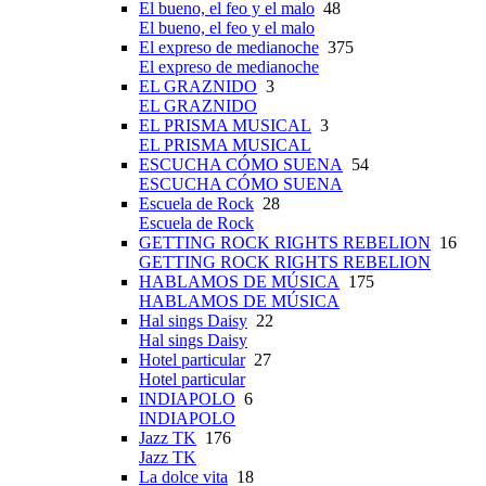
El bueno, el feo y el malo
48
El bueno, el feo y el malo
El expreso de medianoche
375
El expreso de medianoche
EL GRAZNIDO
3
EL GRAZNIDO
EL PRISMA MUSICAL
3
EL PRISMA MUSICAL
ESCUCHA CÓMO SUENA
54
ESCUCHA CÓMO SUENA
Escuela de Rock
28
Escuela de Rock
GETTING ROCK RIGHTS REBELION
16
GETTING ROCK RIGHTS REBELION
HABLAMOS DE MÚSICA
175
HABLAMOS DE MÚSICA
Hal sings Daisy
22
Hal sings Daisy
Hotel particular
27
Hotel particular
INDIAPOLO
6
INDIAPOLO
Jazz TK
176
Jazz TK
La dolce vita
18