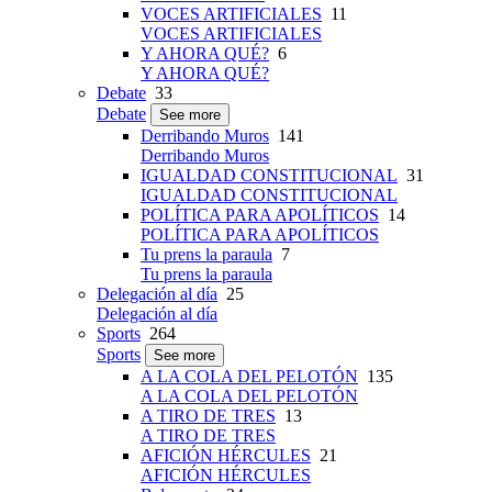
VOCES ARTIFICIALES
11
VOCES ARTIFICIALES
Y AHORA QUÉ?
6
Y AHORA QUÉ?
Debate
33
Debate
See more
Derribando Muros
141
Derribando Muros
IGUALDAD CONSTITUCIONAL
31
IGUALDAD CONSTITUCIONAL
POLÍTICA PARA APOLÍTICOS
14
POLÍTICA PARA APOLÍTICOS
Tu prens la paraula
7
Tu prens la paraula
Delegación al día
25
Delegación al día
Sports
264
Sports
See more
A LA COLA DEL PELOTÓN
135
A LA COLA DEL PELOTÓN
A TIRO DE TRES
13
A TIRO DE TRES
AFICIÓN HÉRCULES
21
AFICIÓN HÉRCULES