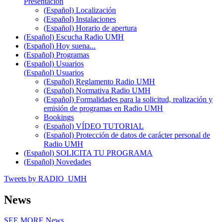
Presentación
(Español) Localización
(Español) Instalaciones
(Español) Horario de apertura
(Español) Escucha Radio UMH
(Español) Hoy suena...
(Español) Programas
(Español) Usuarios
(Español) Usuarios
(Español) Reglamento Radio UMH
(Español) Normativa Radio UMH
(Español) Formalidades para la solicitud, realización y
emisión de programas en Radio UMH
Bookings
(Español) VÍDEO TUTORIAL
(Español) Protección de datos de carácter personal de
Radio UMH
(Español) SOLICITA TU PROGRAMA
(Español) Novedades
Tweets by RADIO_UMH
News
SEE MORE
News