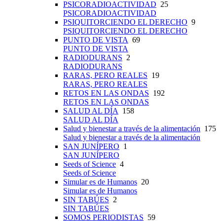
PSICORADIOACTIVIDAD
25
PSICORADIOACTIVIDAD
PSIQUITORCIENDO EL DERECHO
9
PSIQUITORCIENDO EL DERECHO
PUNTO DE VISTA
69
PUNTO DE VISTA
RADIODURANS
2
RADIODURANS
RARAS, PERO REALES
19
RARAS, PERO REALES
RETOS EN LAS ONDAS
192
RETOS EN LAS ONDAS
SALUD AL DÍA
158
SALUD AL DÍA
Salud y bienestar a través de la alimentación
175
Salud y bienestar a través de la alimentación
SAN JUNÍPERO
1
SAN JUNÍPERO
Seeds of Science
4
Seeds of Science
Simular es de Humanos
20
Simular es de Humanos
SIN TABÚES
2
SIN TABÚES
SOMOS PERIODISTAS
59