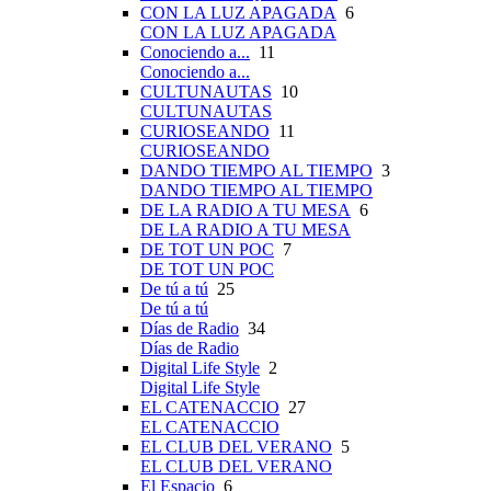
CON LA LUZ APAGADA
6
CON LA LUZ APAGADA
Conociendo a...
11
Conociendo a...
CULTUNAUTAS
10
CULTUNAUTAS
CURIOSEANDO
11
CURIOSEANDO
DANDO TIEMPO AL TIEMPO
3
DANDO TIEMPO AL TIEMPO
DE LA RADIO A TU MESA
6
DE LA RADIO A TU MESA
DE TOT UN POC
7
DE TOT UN POC
De tú a tú
25
De tú a tú
Días de Radio
34
Días de Radio
Digital Life Style
2
Digital Life Style
EL CATENACCIO
27
EL CATENACCIO
EL CLUB DEL VERANO
5
EL CLUB DEL VERANO
El Espacio
6