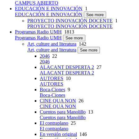
CAMPUS ABIERTO
EDUCACIÓN E INNOVACIÓN
1
EDUCACIÓN E INNOVACIÓN
See more
PROYECTO INNOVACIÓN DOCENTE
1
PROYECTO INNOVACIÓN DOCENTE
Programas Radio UMH
1813
Programas Radio UMH
See more
Art, culture and literatura
142
Art, culture and literatura
See more
2046
22
2046
ALACANT DESPERTA 2
27
ALACANT DESPERTA 2
AUTORES
10
AUTORES
Boca-Ciones
9
Boca-Ciones
CINE QUA NON
26
CINE QUA NON
Cuentos para Manolillo
13
Cuentos para Manolillo
El contraplano
25
El contraplano
En versión original
146