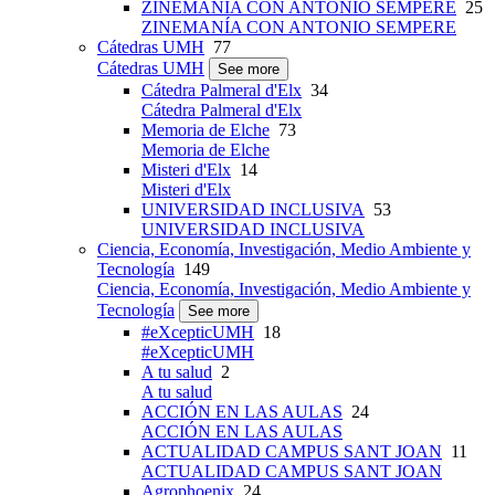
ZINEMANÍA CON ANTONIO SEMPERE
25
ZINEMANÍA CON ANTONIO SEMPERE
Cátedras UMH
77
Cátedras UMH
See more
Cátedra Palmeral d'Elx
34
Cátedra Palmeral d'Elx
Memoria de Elche
73
Memoria de Elche
Misteri d'Elx
14
Misteri d'Elx
UNIVERSIDAD INCLUSIVA
53
UNIVERSIDAD INCLUSIVA
Ciencia, Economía, Investigación, Medio Ambiente y
Tecnología
149
Ciencia, Economía, Investigación, Medio Ambiente y
Tecnología
See more
#eXcepticUMH
18
#eXcepticUMH
A tu salud
2
A tu salud
ACCIÓN EN LAS AULAS
24
ACCIÓN EN LAS AULAS
ACTUALIDAD CAMPUS SANT JOAN
11
ACTUALIDAD CAMPUS SANT JOAN
Agrophoenix
24