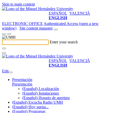
Skip to main content
ESPAÑOL
VALENCIÀ
ENGLISH
ELECTRONIC OFFICE
Authenticated Access (open a new
window)
Site content manager
Enter your search
ESPAÑOL
VALENCIÀ
ENGLISH
Edit
Presentación
Presentación
(Español) Localización
(Español) Instalaciones
(Español) Horario de apertura
(Español) Escucha Radio UMH
(Español) Hoy suena...
(Español) Programas