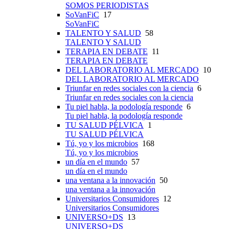
SOMOS PERIODISTAS
SoVanFiC
17
SoVanFiC
TALENTO Y SALUD
58
TALENTO Y SALUD
TERAPIA EN DEBATE
11
TERAPIA EN DEBATE
DEL LABORATORIO AL MERCADO
10
DEL LABORATORIO AL MERCADO
Triunfar en redes sociales con la ciencia
6
Triunfar en redes sociales con la ciencia
Tu piel habla, la podología responde
6
Tu piel habla, la podología responde
TU SALUD PÉLVICA
1
TU SALUD PÉLVICA
Tú, yo y los microbios
168
Tú, yo y los microbios
un día en el mundo
57
un día en el mundo
una ventana a la innovación
50
una ventana a la innovación
Universitarios Consumidores
12
Universitarios Consumidores
UNIVERSO+DS
13
UNIVERSO+DS