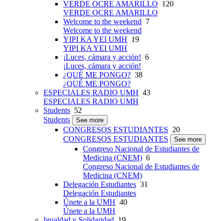
VERDE OCRE AMARILLO
120
VERDE OCRE AMARILLO
Welcome to the weekend
7
Welcome to the weekend
YIPI KA YEI UMH
19
YIPI KA YEI UMH
¡Luces, cámara y acción!
6
¡Luces, cámara y acción!
¿QUÉ ME PONGO?
38
¿QUÉ ME PONGO?
ESPECIALES RADIO UMH
43
ESPECIALES RADIO UMH
Students
52
Students
See more
CONGRESOS ESTUDIANTES
20
CONGRESOS ESTUDIANTES
See more
Congreso Nacional de Estudiantes de
Medicina (CNEM)
6
Congreso Nacional de Estudiantes de
Medicina (CNEM)
Delegación Estudiantes
31
Delegación Estudiantes
Únete a la UMH
40
Únete a la UMH
Igualdad y Solidaridad
19