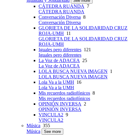
Igualdad y Solidaridad
See more
CÁTEDRA RUANDA
7
CÁTEDRA RUANDA
Conversación Diversa
8
Conversación Diversa
GLORIETA DE LA SOLIDARIDAD CRUZ
ROJA-UMH
11
GLORIETA DE LA SOLIDARIDAD CRUZ
ROJA-UMH
Iguales pero diferentes
121
Iguales pero diferentes
La Voz de ADACEA
25
La Voz de ADACEA
LOLA BUSCA NUEVA IMAGEN
1
LOLA BUSCA NUEVA IMAGEN
Lola Va a la UMH
16
Lola Va a la UMH
Mis recuerdos radiofónicos
8
Mis recuerdos radiofónicos
OPINIÓN INVERSA
2
OPINIÓN INVERSA
VINCULA2
9
VINCULA2
Música
355
Música
See more