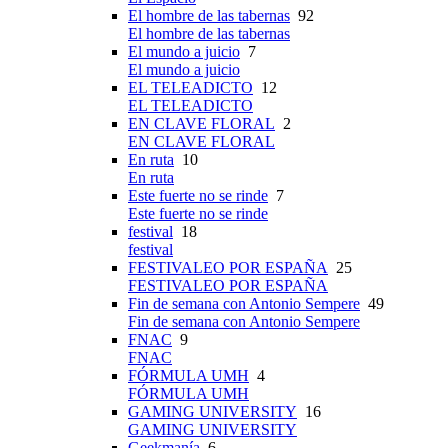
El hombre de las tabernas
92
El hombre de las tabernas
El mundo a juicio
7
El mundo a juicio
EL TELEADICTO
12
EL TELEADICTO
EN CLAVE FLORAL
2
EN CLAVE FLORAL
En ruta
10
En ruta
Este fuerte no se rinde
7
Este fuerte no se rinde
festival
18
festival
FESTIVALEO POR ESPAÑA
25
FESTIVALEO POR ESPAÑA
Fin de semana con Antonio Sempere
49
Fin de semana con Antonio Sempere
FNAC
9
FNAC
FÓRMULA UMH
4
FÓRMULA UMH
GAMING UNIVERSITY
16
GAMING UNIVERSITY
Geekmanía
6