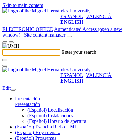
Skip to main content
ESPAÑOL
VALENCIÀ
ENGLISH
ELECTRONIC OFFICE
Authenticated Access (open a new
window)
Site content manager
Enter your search
ESPAÑOL
VALENCIÀ
ENGLISH
Edit
Presentación
Presentación
(Español) Localización
(Español) Instalaciones
(Español) Horario de apertura
(Español) Escucha Radio UMH
(Español) Hoy suena...
(Español) Programas