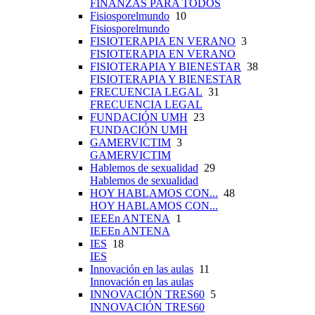
FINANZAS PARA TODOS
Fisiosporelmundo
10
Fisiosporelmundo
FISIOTERAPIA EN VERANO
3
FISIOTERAPIA EN VERANO
FISIOTERAPIA Y BIENESTAR
38
FISIOTERAPIA Y BIENESTAR
FRECUENCIA LEGAL
31
FRECUENCIA LEGAL
FUNDACIÓN UMH
23
FUNDACIÓN UMH
GAMERVICTIM
3
GAMERVICTIM
Hablemos de sexualidad
29
Hablemos de sexualidad
HOY HABLAMOS CON...
48
HOY HABLAMOS CON...
IEEEn ANTENA
1
IEEEn ANTENA
IES
18
IES
Innovación en las aulas
11
Innovación en las aulas
INNOVACIÓN TRES60
5
INNOVACIÓN TRES60