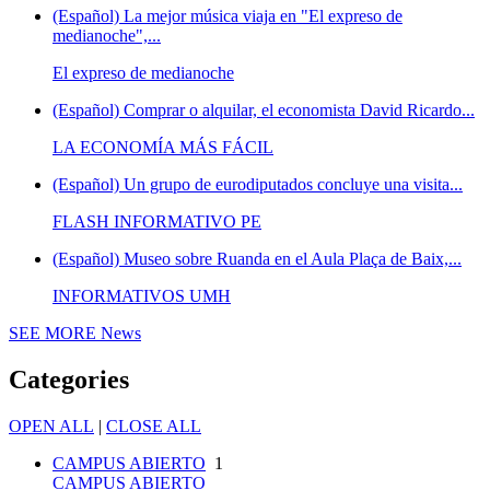
(Español) La mejor música viaja en "El expreso de
medianoche",...
El expreso de medianoche
(Español) Comprar o alquilar, el economista David Ricardo...
LA ECONOMÍA MÁS FÁCIL
(Español) Un grupo de eurodiputados concluye una visita...
FLASH INFORMATIVO PE
(Español) Museo sobre Ruanda en el Aula Plaça de Baix,...
INFORMATIVOS UMH
SEE MORE
News
Categories
OPEN ALL
|
CLOSE ALL
CAMPUS ABIERTO
1
CAMPUS ABIERTO