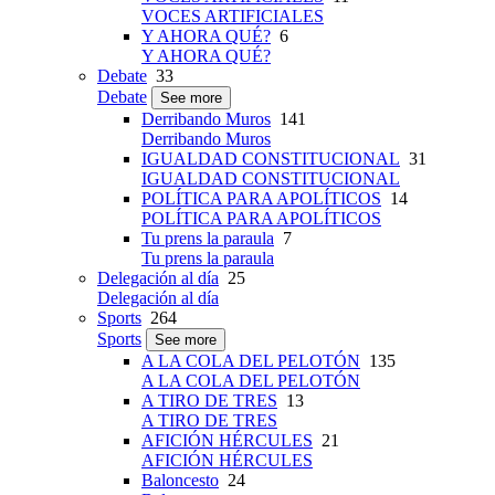
VOCES ARTIFICIALES
Y AHORA QUÉ?
6
Y AHORA QUÉ?
Debate
33
Debate
See more
Derribando Muros
141
Derribando Muros
IGUALDAD CONSTITUCIONAL
31
IGUALDAD CONSTITUCIONAL
POLÍTICA PARA APOLÍTICOS
14
POLÍTICA PARA APOLÍTICOS
Tu prens la paraula
7
Tu prens la paraula
Delegación al día
25
Delegación al día
Sports
264
Sports
See more
A LA COLA DEL PELOTÓN
135
A LA COLA DEL PELOTÓN
A TIRO DE TRES
13
A TIRO DE TRES
AFICIÓN HÉRCULES
21
AFICIÓN HÉRCULES
Baloncesto
24