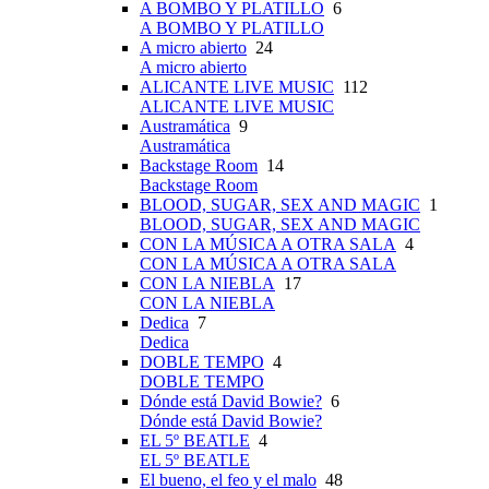
A BOMBO Y PLATILLO
6
A BOMBO Y PLATILLO
A micro abierto
24
A micro abierto
ALICANTE LIVE MUSIC
112
ALICANTE LIVE MUSIC
Austramática
9
Austramática
Backstage Room
14
Backstage Room
BLOOD, SUGAR, SEX AND MAGIC
1
BLOOD, SUGAR, SEX AND MAGIC
CON LA MÚSICA A OTRA SALA
4
CON LA MÚSICA A OTRA SALA
CON LA NIEBLA
17
CON LA NIEBLA
Dedica
7
Dedica
DOBLE TEMPO
4
DOBLE TEMPO
Dónde está David Bowie?
6
Dónde está David Bowie?
EL 5º BEATLE
4
EL 5º BEATLE
El bueno, el feo y el malo
48