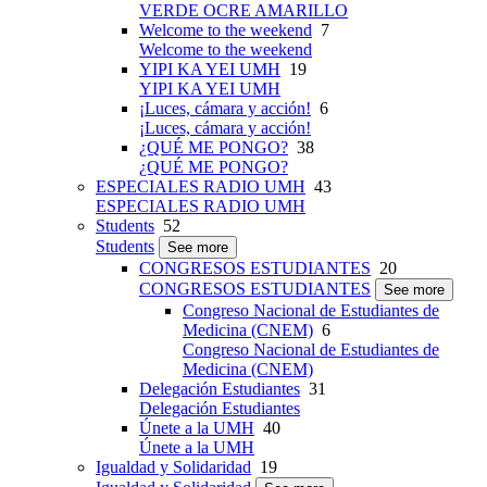
VERDE OCRE AMARILLO
Welcome to the weekend
7
Welcome to the weekend
YIPI KA YEI UMH
19
YIPI KA YEI UMH
¡Luces, cámara y acción!
6
¡Luces, cámara y acción!
¿QUÉ ME PONGO?
38
¿QUÉ ME PONGO?
ESPECIALES RADIO UMH
43
ESPECIALES RADIO UMH
Students
52
Students
See more
CONGRESOS ESTUDIANTES
20
CONGRESOS ESTUDIANTES
See more
Congreso Nacional de Estudiantes de
Medicina (CNEM)
6
Congreso Nacional de Estudiantes de
Medicina (CNEM)
Delegación Estudiantes
31
Delegación Estudiantes
Únete a la UMH
40
Únete a la UMH
Igualdad y Solidaridad
19