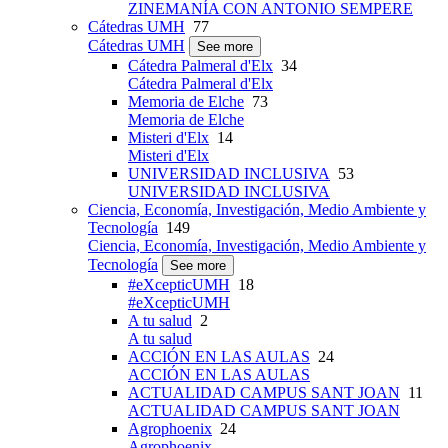
ZINEMANÍA CON ANTONIO SEMPERE
Cátedras UMH
77
Cátedras UMH
See more
Cátedra Palmeral d'Elx
34
Cátedra Palmeral d'Elx
Memoria de Elche
73
Memoria de Elche
Misteri d'Elx
14
Misteri d'Elx
UNIVERSIDAD INCLUSIVA
53
UNIVERSIDAD INCLUSIVA
Ciencia, Economía, Investigación, Medio Ambiente y
Tecnología
149
Ciencia, Economía, Investigación, Medio Ambiente y
Tecnología
See more
#eXcepticUMH
18
#eXcepticUMH
A tu salud
2
A tu salud
ACCIÓN EN LAS AULAS
24
ACCIÓN EN LAS AULAS
ACTUALIDAD CAMPUS SANT JOAN
11
ACTUALIDAD CAMPUS SANT JOAN
Agrophoenix
24
Agrophoenix