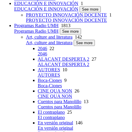
EDUCACIÓN E INNOVACIÓN
1
EDUCACIÓN E INNOVACIÓN
See more
PROYECTO INNOVACIÓN DOCENTE
1
PROYECTO INNOVACIÓN DOCENTE
Programas Radio UMH
1813
Programas Radio UMH
See more
Art, culture and literatura
142
Art, culture and literatura
See more
2046
22
2046
ALACANT DESPERTA 2
27
ALACANT DESPERTA 2
AUTORES
10
AUTORES
Boca-Ciones
9
Boca-Ciones
CINE QUA NON
26
CINE QUA NON
Cuentos para Manolillo
13
Cuentos para Manolillo
El contraplano
25
El contraplano
En versión original
146
En versión original