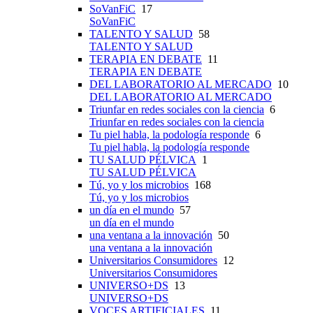
SoVanFiC
17
SoVanFiC
TALENTO Y SALUD
58
TALENTO Y SALUD
TERAPIA EN DEBATE
11
TERAPIA EN DEBATE
DEL LABORATORIO AL MERCADO
10
DEL LABORATORIO AL MERCADO
Triunfar en redes sociales con la ciencia
6
Triunfar en redes sociales con la ciencia
Tu piel habla, la podología responde
6
Tu piel habla, la podología responde
TU SALUD PÉLVICA
1
TU SALUD PÉLVICA
Tú, yo y los microbios
168
Tú, yo y los microbios
un día en el mundo
57
un día en el mundo
una ventana a la innovación
50
una ventana a la innovación
Universitarios Consumidores
12
Universitarios Consumidores
UNIVERSO+DS
13
UNIVERSO+DS
VOCES ARTIFICIALES
11