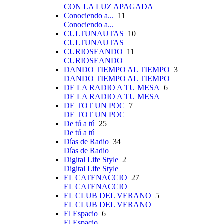
CON LA LUZ APAGADA
Conociendo a...
11
Conociendo a...
CULTUNAUTAS
10
CULTUNAUTAS
CURIOSEANDO
11
CURIOSEANDO
DANDO TIEMPO AL TIEMPO
3
DANDO TIEMPO AL TIEMPO
DE LA RADIO A TU MESA
6
DE LA RADIO A TU MESA
DE TOT UN POC
7
DE TOT UN POC
De tú a tú
25
De tú a tú
Días de Radio
34
Días de Radio
Digital Life Style
2
Digital Life Style
EL CATENACCIO
27
EL CATENACCIO
EL CLUB DEL VERANO
5
EL CLUB DEL VERANO
El Espacio
6
El Espacio