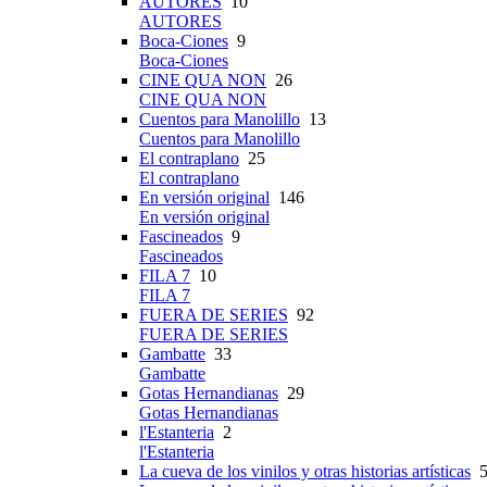
AUTORES
10
AUTORES
Boca-Ciones
9
Boca-Ciones
CINE QUA NON
26
CINE QUA NON
Cuentos para Manolillo
13
Cuentos para Manolillo
El contraplano
25
El contraplano
En versión original
146
En versión original
Fascineados
9
Fascineados
FILA 7
10
FILA 7
FUERA DE SERIES
92
FUERA DE SERIES
Gambatte
33
Gambatte
Gotas Hernandianas
29
Gotas Hernandianas
l'Estanteria
2
l'Estanteria
La cueva de los vinilos y otras historias artísticas
5