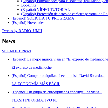
(Español) Formalidades para la solicitud, realización 
Bookings
(Español) VÍDEO TUTORIAL
(Español) Protección de datos de carácter personal de 
(Español) SOLICITA TU PROGRAMA
(Español) Novedades
Tweets by RADIO_UMH
News
SEE MORE
News
(Español) La mejor música viaja en "El expreso de medianoche"
El expreso de medianoche
(Español) Comprar o alquilar, el economista David Ricardo...
LA ECONOMÍA MÁS FÁCIL
(Español) Un grupo de eurodiputados concluye una visita...
FLASH INFORMATIVO PE