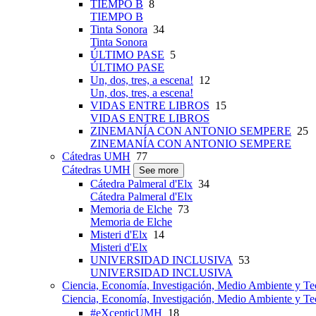
TIEMPO B
8
TIEMPO B
Tinta Sonora
34
Tinta Sonora
ÚLTIMO PASE
5
ÚLTIMO PASE
Un, dos, tres, a escena!
12
Un, dos, tres, a escena!
VIDAS ENTRE LIBROS
15
VIDAS ENTRE LIBROS
ZINEMANÍA CON ANTONIO SEMPERE
25
ZINEMANÍA CON ANTONIO SEMPERE
Cátedras UMH
77
Cátedras UMH
See more
Cátedra Palmeral d'Elx
34
Cátedra Palmeral d'Elx
Memoria de Elche
73
Memoria de Elche
Misteri d'Elx
14
Misteri d'Elx
UNIVERSIDAD INCLUSIVA
53
UNIVERSIDAD INCLUSIVA
Ciencia, Economía, Investigación, Medio Ambiente y Te
Ciencia, Economía, Investigación, Medio Ambiente y Te
#eXcepticUMH
18