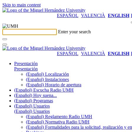
Skip to main content
ESPAÑOL
VALENCIÀ
ENGLISH
Enter your search
ESPAÑOL
VALENCIÀ
ENGLISH
Presentación
Presentación
(Español) Localización
(Español) Instalaciones
(Español) Horario de apertura
(Español) Escucha Radio UMH
(Español) Hoy suena...
(Español) Programas
(Español) Usuarios
(Español) Usuarios
(Español) Reglamento Radio UMH
(Español) Normativa Radio UMH
(Español) Formalidades para la solicitud, realización 