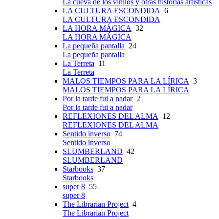
La cueva de los vinilos y otras historias artísticas
LA CULTURA ESCONDIDA
6
LA CULTURA ESCONDIDA
LA HORA MÁGICA
32
LA HORA MÁGICA
La pequeña pantalla
24
La pequeña pantalla
La Terreta
11
La Terreta
MALOS TIEMPOS PARA LA LÍRICA
3
MALOS TIEMPOS PARA LA LÍRICA
Por la tarde fui a nadar
2
Por la tarde fui a nadar
REFLEXIONES DEL ALMA
12
REFLEXIONES DEL ALMA
Sentido inverso
74
Sentido inverso
SLUMBERLAND
42
SLUMBERLAND
Starbooks
37
Starbooks
super 8
55
super 8
The Librarian Project
4
The Librarian Project