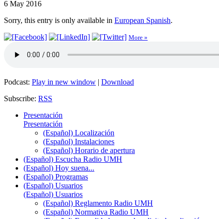
6 May 2016
Sorry, this entry is only available in
European Spanish
.
More »
Podcast:
Play in new window
|
Download
Subscribe:
RSS
Presentación
Presentación
(Español) Localización
(Español) Instalaciones
(Español) Horario de apertura
(Español) Escucha Radio UMH
(Español) Hoy suena...
(Español) Programas
(Español) Usuarios
(Español) Usuarios
(Español) Reglamento Radio UMH
(Español) Normativa Radio UMH