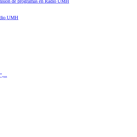
y emisión de programas en Radio UMH
Radio UMH
,...