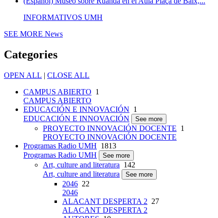
(Español) Museo sobre Ruanda en el Aula Plaça de Baix,...
INFORMATIVOS UMH
SEE MORE
News
Categories
OPEN ALL
|
CLOSE ALL
CAMPUS ABIERTO
1
CAMPUS ABIERTO
EDUCACIÓN E INNOVACIÓN
1
EDUCACIÓN E INNOVACIÓN
See more
PROYECTO INNOVACIÓN DOCENTE
1
PROYECTO INNOVACIÓN DOCENTE
Programas Radio UMH
1813
Programas Radio UMH
See more
Art, culture and literatura
142
Art, culture and literatura
See more
2046
22
2046
ALACANT DESPERTA 2
27
ALACANT DESPERTA 2