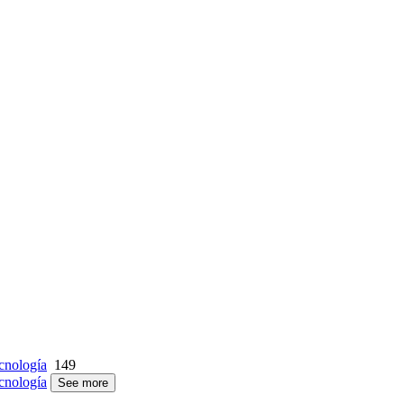
cnología
149
cnología
See more