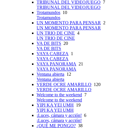
TRIBUNAL DEL VIDEOJUEGO
7
TRIBUNAL DEL VIDEOJUEGO
Trotamundos
10
Trotamundos
UN MOMENTO PARA PENSAR
2
UN MOMENTO PARA PENSAR
UN TRIO DE CINE
4
UN TRIO DE CINE
VA DE BITS
20
VA DE BITS
VAYA CABEZA
1
VAYA CABEZA
VAYA PANORAMA
21
VAYA PANORAMA
Ventana abierta
12
Ventana abierta
VERDE OCRE AMARILLO
120
VERDE OCRE AMARILLO
Welcome to the weekend
7
Welcome to the weekend
YIPI KA YEI UMH
19
YIPI KA YEI UMH
¡Luces, cámara y acción!
6
¡Luces, cámara y acción!
¿QUÉ ME PONGO?
38