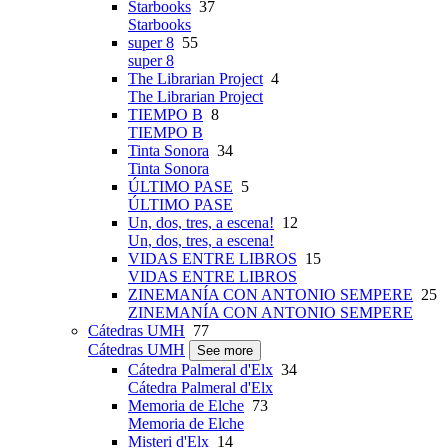
Starbooks
37
Starbooks
super 8
55
super 8
The Librarian Project
4
The Librarian Project
TIEMPO B
8
TIEMPO B
Tinta Sonora
34
Tinta Sonora
ÚLTIMO PASE
5
ÚLTIMO PASE
Un, dos, tres, a escena!
12
Un, dos, tres, a escena!
VIDAS ENTRE LIBROS
15
VIDAS ENTRE LIBROS
ZINEMANÍA CON ANTONIO SEMPERE
25
ZINEMANÍA CON ANTONIO SEMPERE
Cátedras UMH
77
Cátedras UMH
See more
Cátedra Palmeral d'Elx
34
Cátedra Palmeral d'Elx
Memoria de Elche
73
Memoria de Elche
Misteri d'Elx
14