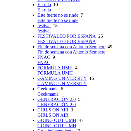
En ruta
10
En ruta
Este fuerte no se rinde
7
Este fuerte no se rinde
festival
18
festival
FESTIVALEO POR ESPAÑA
25
FESTIVALEO POR ESPAÑA
Fin de semana con Antonio Sempere
49
Fin de semana con Antonio Sempere
FNAC
9
FNAC
FÓRMULA UMH
4
FÓRMULA UMH
GAMING UNIVERSITY
16
GAMING UNIVERSITY
Geekmanía
6
Geekmanía
GENERACIÓN 2.0
5
GENERACIÓN 2.0
GIRLS ON AIR
3
GIRLS ON AIR
GOING OUT UMH
47
GOING OUT UMH
Guía independiente
13