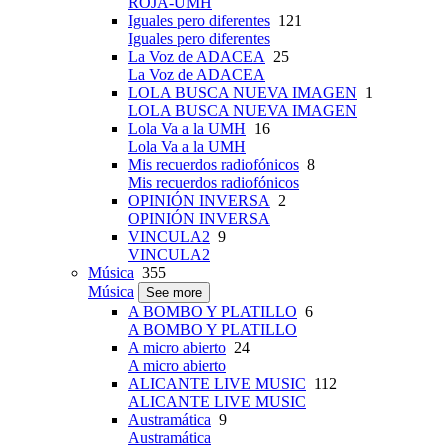
ROJA-UMH
Iguales pero diferentes
121
Iguales pero diferentes
La Voz de ADACEA
25
La Voz de ADACEA
LOLA BUSCA NUEVA IMAGEN
1
LOLA BUSCA NUEVA IMAGEN
Lola Va a la UMH
16
Lola Va a la UMH
Mis recuerdos radiofónicos
8
Mis recuerdos radiofónicos
OPINIÓN INVERSA
2
OPINIÓN INVERSA
VINCULA2
9
VINCULA2
Música
355
Música
See more
A BOMBO Y PLATILLO
6
A BOMBO Y PLATILLO
A micro abierto
24
A micro abierto
ALICANTE LIVE MUSIC
112
ALICANTE LIVE MUSIC
Austramática
9
Austramática