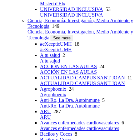
Misteri d'Elx
UNIVERSIDAD INCLUSIVA
53
UNIVERSIDAD INCLUSIVA
Ciencia, Economía, Investigación, Medio Ambiente y
Tecnología
149
Ciencia, Economía, Investigación, Medio Ambiente y
Tecnología
See more
#eXcepticUMH
18
#eXcepticUMH
A tu salud
2
A tu salud
ACCIÓN EN LAS AULAS
24
ACCIÓN EN LAS AULAS
ACTUALIDAD CAMPUS SANT JOAN
11
ACTUALIDAD CAMPUS SANT JOAN
Agrophoenix
24
Agrophoenix
Anti-Ro, La Dra. Autoinmune
5
Anti-Ro, La Dra. Autoinmune
ARU
287
ARU
Avances enfermedades cardiovasculares
6
Avances enfermedades cardiovasculares
Bacilos y Cocos
8
Bacilos y Cocos