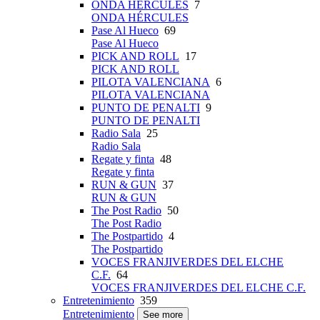
ONDA HÉRCULES
7
ONDA HÉRCULES
Pase Al Hueco
69
Pase Al Hueco
PICK AND ROLL
17
PICK AND ROLL
PILOTA VALENCIANA
6
PILOTA VALENCIANA
PUNTO DE PENALTI
9
PUNTO DE PENALTI
Radio Sala
25
Radio Sala
Regate y finta
48
Regate y finta
RUN & GUN
37
RUN & GUN
The Post Radio
50
The Post Radio
The Postpartido
4
The Postpartido
VOCES FRANJIVERDES DEL ELCHE
C.F.
64
VOCES FRANJIVERDES DEL ELCHE C.F.
Entretenimiento
359
Entretenimiento
See more