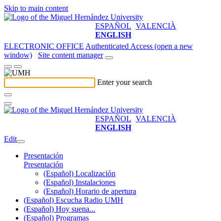
Skip to main content
ESPAÑOL
VALENCIÀ
ENGLISH
ELECTRONIC OFFICE
Authenticated Access (open a new
window)
Site content manager
Enter your search
ESPAÑOL
VALENCIÀ
ENGLISH
Edit
Presentación
Presentación
(Español) Localización
(Español) Instalaciones
(Español) Horario de apertura
(Español) Escucha Radio UMH
(Español) Hoy suena...
(Español) Programas