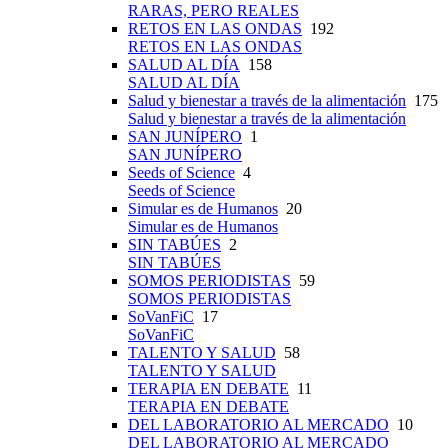
RARAS, PERO REALES
RETOS EN LAS ONDAS
192
RETOS EN LAS ONDAS
SALUD AL DÍA
158
SALUD AL DÍA
Salud y bienestar a través de la alimentación
175
Salud y bienestar a través de la alimentación
SAN JUNÍPERO
1
SAN JUNÍPERO
Seeds of Science
4
Seeds of Science
Simular es de Humanos
20
Simular es de Humanos
SIN TABÚES
2
SIN TABÚES
SOMOS PERIODISTAS
59
SOMOS PERIODISTAS
SoVanFiC
17
SoVanFiC
TALENTO Y SALUD
58
TALENTO Y SALUD
TERAPIA EN DEBATE
11
TERAPIA EN DEBATE
DEL LABORATORIO AL MERCADO
10
DEL LABORATORIO AL MERCADO