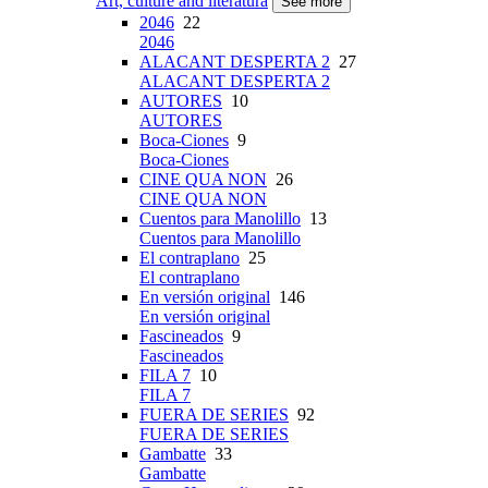
Art, culture and literatura
See more
2046
22
2046
ALACANT DESPERTA 2
27
ALACANT DESPERTA 2
AUTORES
10
AUTORES
Boca-Ciones
9
Boca-Ciones
CINE QUA NON
26
CINE QUA NON
Cuentos para Manolillo
13
Cuentos para Manolillo
El contraplano
25
El contraplano
En versión original
146
En versión original
Fascineados
9
Fascineados
FILA 7
10
FILA 7
FUERA DE SERIES
92
FUERA DE SERIES
Gambatte
33
Gambatte