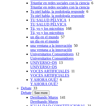
Triunfar en redes sociales con la ciencia
6
Triunfar en redes sociales con la ciencia
Tu piel habla, la podología responde
6
Tu piel habla, la podología responde
TU SALUD PÉLVICA
1
TU SALUD PÉLVICA
Tú, yo y los microbios
168
Tú, yo y los microbios
un día en el mundo
57
un día en el mundo
una ventana a la innovación
50
una ventana a la innovación
Universitarios Consumidores
12
Universitarios Consumidores
UNIVERSO+DS
13
UNIVERSO+DS
VOCES ARTIFICIALES
11
VOCES ARTIFICIALES
Y AHORA QUÉ?
6
Y AHORA QUÉ?
Debate
33
Debate
See more
Derribando Muros
141
Derribando Muros
IGUALDAD CONSTITUCIONAL
31