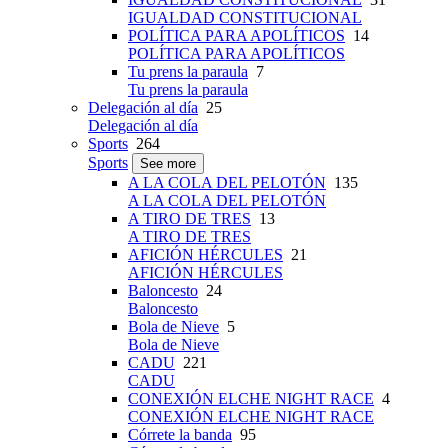
IGUALDAD CONSTITUCIONAL
POLÍTICA PARA APOLÍTICOS
14
POLÍTICA PARA APOLÍTICOS
Tu prens la paraula
7
Tu prens la paraula
Delegación al día
25
Delegación al día
Sports
264
Sports
See more
A LA COLA DEL PELOTÓN
135
A LA COLA DEL PELOTÓN
A TIRO DE TRES
13
A TIRO DE TRES
AFICIÓN HÉRCULES
21
AFICIÓN HÉRCULES
Baloncesto
24
Baloncesto
Bola de Nieve
5
Bola de Nieve
CADU
221
CADU
CONEXIÓN ELCHE NIGHT RACE
4
CONEXIÓN ELCHE NIGHT RACE
Córrete la banda
95