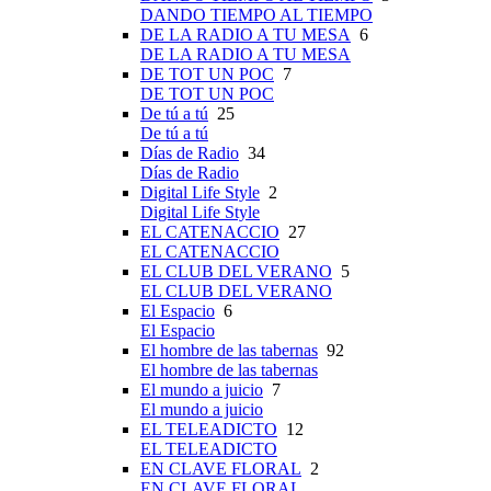
DANDO TIEMPO AL TIEMPO
DE LA RADIO A TU MESA
6
DE LA RADIO A TU MESA
DE TOT UN POC
7
DE TOT UN POC
De tú a tú
25
De tú a tú
Días de Radio
34
Días de Radio
Digital Life Style
2
Digital Life Style
EL CATENACCIO
27
EL CATENACCIO
EL CLUB DEL VERANO
5
EL CLUB DEL VERANO
El Espacio
6
El Espacio
El hombre de las tabernas
92
El hombre de las tabernas
El mundo a juicio
7
El mundo a juicio
EL TELEADICTO
12
EL TELEADICTO
EN CLAVE FLORAL
2
EN CLAVE FLORAL