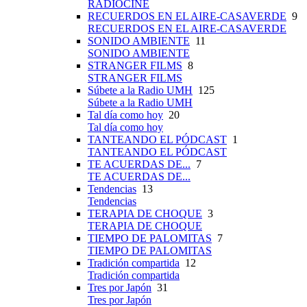
RADIOCINE
RECUERDOS EN EL AIRE-CASAVERDE
9
RECUERDOS EN EL AIRE-CASAVERDE
SONIDO AMBIENTE
11
SONIDO AMBIENTE
STRANGER FILMS
8
STRANGER FILMS
Súbete a la Radio UMH
125
Súbete a la Radio UMH
Tal día como hoy
20
Tal día como hoy
TANTEANDO EL PÓDCAST
1
TANTEANDO EL PÓDCAST
TE ACUERDAS DE...
7
TE ACUERDAS DE...
Tendencias
13
Tendencias
TERAPIA DE CHOQUE
3
TERAPIA DE CHOQUE
TIEMPO DE PALOMITAS
7
TIEMPO DE PALOMITAS
Tradición compartida
12
Tradición compartida
Tres por Japón
31
Tres por Japón