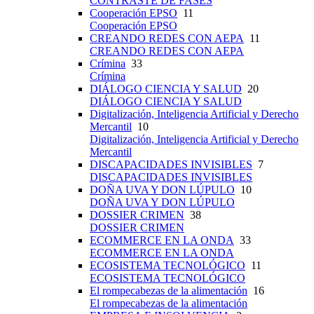
CONTRASTE DE FASES
Cooperación EPSO
11
Cooperación EPSO
CREANDO REDES CON AEPA
11
CREANDO REDES CON AEPA
Crímina
33
Crímina
DIÁLOGO CIENCIA Y SALUD
20
DIÁLOGO CIENCIA Y SALUD
Digitalización, Inteligencia Artificial y Derecho
Mercantil
10
Digitalización, Inteligencia Artificial y Derecho
Mercantil
DISCAPACIDADES INVISIBLES
7
DISCAPACIDADES INVISIBLES
DOÑA UVA Y DON LÚPULO
10
DOÑA UVA Y DON LÚPULO
DOSSIER CRIMEN
38
DOSSIER CRIMEN
ECOMMERCE EN LA ONDA
33
ECOMMERCE EN LA ONDA
ECOSISTEMA TECNOLÓGICO
11
ECOSISTEMA TECNOLÓGICO
El rompecabezas de la alimentación
16
El rompecabezas de la alimentación