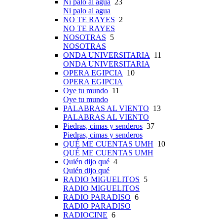
Ni palo al agua
23
Ni palo al agua
NO TE RAYES
2
NO TE RAYES
NOSOTRAS
5
NOSOTRAS
ONDA UNIVERSITARIA
11
ONDA UNIVERSITARIA
OPERA EGIPCIA
10
OPERA EGIPCIA
Oye tu mundo
11
Oye tu mundo
PALABRAS AL VIENTO
13
PALABRAS AL VIENTO
Piedras, cimas y senderos
37
Piedras, cimas y senderos
QUÉ ME CUENTAS UMH
10
QUÉ ME CUENTAS UMH
Quién dijo qué
4
Quién dijo qué
RADIO MIGUELITOS
5
RADIO MIGUELITOS
RADIO PARADISO
6
RADIO PARADISO
RADIOCINE
6