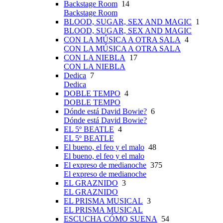
Backstage Room
14
Backstage Room
BLOOD, SUGAR, SEX AND MAGIC
1
BLOOD, SUGAR, SEX AND MAGIC
CON LA MÚSICA A OTRA SALA
4
CON LA MÚSICA A OTRA SALA
CON LA NIEBLA
17
CON LA NIEBLA
Dedica
7
Dedica
DOBLE TEMPO
4
DOBLE TEMPO
Dónde está David Bowie?
6
Dónde está David Bowie?
EL 5º BEATLE
4
EL 5º BEATLE
El bueno, el feo y el malo
48
El bueno, el feo y el malo
El expreso de medianoche
375
El expreso de medianoche
EL GRAZNIDO
3
EL GRAZNIDO
EL PRISMA MUSICAL
3
EL PRISMA MUSICAL
ESCUCHA CÓMO SUENA
54