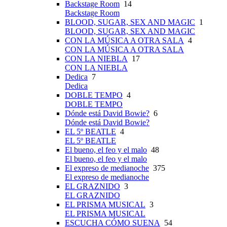
Backstage Room
14
Backstage Room
BLOOD, SUGAR, SEX AND MAGIC
1
BLOOD, SUGAR, SEX AND MAGIC
CON LA MÚSICA A OTRA SALA
4
CON LA MÚSICA A OTRA SALA
CON LA NIEBLA
17
CON LA NIEBLA
Dedica
7
Dedica
DOBLE TEMPO
4
DOBLE TEMPO
Dónde está David Bowie?
6
Dónde está David Bowie?
EL 5º BEATLE
4
EL 5º BEATLE
El bueno, el feo y el malo
48
El bueno, el feo y el malo
El expreso de medianoche
375
El expreso de medianoche
EL GRAZNIDO
3
EL GRAZNIDO
EL PRISMA MUSICAL
3
EL PRISMA MUSICAL
ESCUCHA CÓMO SUENA
54