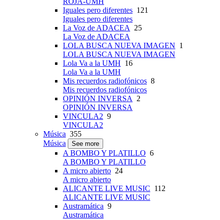
ROJA-UMH
Iguales pero diferentes
121
Iguales pero diferentes
La Voz de ADACEA
25
La Voz de ADACEA
LOLA BUSCA NUEVA IMAGEN
1
LOLA BUSCA NUEVA IMAGEN
Lola Va a la UMH
16
Lola Va a la UMH
Mis recuerdos radiofónicos
8
Mis recuerdos radiofónicos
OPINIÓN INVERSA
2
OPINIÓN INVERSA
VINCULA2
9
VINCULA2
Música
355
Música
See more
A BOMBO Y PLATILLO
6
A BOMBO Y PLATILLO
A micro abierto
24
A micro abierto
ALICANTE LIVE MUSIC
112
ALICANTE LIVE MUSIC
Austramática
9
Austramática