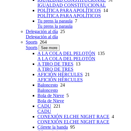
IGUALDAD CONSTITUCIONAL
POLÍTICA PARA APOLÍTICOS
14
POLÍTICA PARA APOLÍTICOS
Tu prens la paraula
7
Tu prens la paraula
Delegación al día
25
Delegación al día
Sports
264
Sports
See more
A LA COLA DEL PELOTÓN
135
A LA COLA DEL PELOTÓN
A TIRO DE TRES
13
A TIRO DE TRES
AFICIÓN HÉRCULES
21
AFICIÓN HÉRCULES
Baloncesto
24
Baloncesto
Bola de Nieve
5
Bola de Nieve
CADU
221
CADU
CONEXIÓN ELCHE NIGHT RACE
4
CONEXIÓN ELCHE NIGHT RACE
Córrete la banda
95