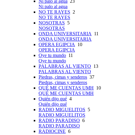
Ni palo al agua
23
Ni palo al agua
NO TE RAYES
2
NO TE RAYES
NOSOTRAS
5
NOSOTRAS
ONDA UNIVERSITARIA
11
ONDA UNIVERSITARIA
OPERA EGIPCIA
10
OPERA EGIPCIA
Oye tu mundo
11
Oye tu mundo
PALABRAS AL VIENTO
13
PALABRAS AL VIENTO
Piedras, cimas y senderos
37
Piedras, cimas y senderos
QUÉ ME CUENTAS UMH
10
QUÉ ME CUENTAS UMH
Quién dijo qué
4
Quién dijo qué
RADIO MIGUELITOS
5
RADIO MIGUELITOS
RADIO PARADISO
6
RADIO PARADISO
RADIOCINE
6