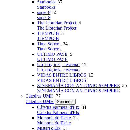
Starbooks
37
Starbooks
super 8
55
super 8
The Librarian Project
4
The Librarian Project
TIEMPO B
8
TIEMPO B
Tinta Sonora
34
Tinta Sonora
ÚLTIMO PASE
5
ÚLTIMO PASE
Un, dos, tres, a escena!
12
Un, dos, tres, a escena!
VIDAS ENTRE LIBROS
15
VIDAS ENTRE LIBROS
ZINEMANÍA CON ANTONIO SEMPERE
25
ZINEMANÍA CON ANTONIO SEMPERE
Cátedras UMH
77
Cátedras UMH
See more
Cátedra Palmeral d'Elx
34
Cátedra Palmeral d'Elx
Memoria de Elche
73
Memoria de Elche
Misteri d'Elx
14