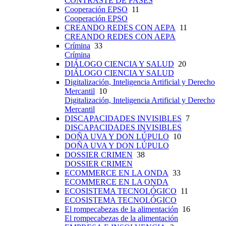
CONTRASTE DE FASES
Cooperación EPSO
11
Cooperación EPSO
CREANDO REDES CON AEPA
11
CREANDO REDES CON AEPA
Crímina
33
Crímina
DIÁLOGO CIENCIA Y SALUD
20
DIÁLOGO CIENCIA Y SALUD
Digitalización, Inteligencia Artificial y Derecho
Mercantil
10
Digitalización, Inteligencia Artificial y Derecho
Mercantil
DISCAPACIDADES INVISIBLES
7
DISCAPACIDADES INVISIBLES
DOÑA UVA Y DON LÚPULO
10
DOÑA UVA Y DON LÚPULO
DOSSIER CRIMEN
38
DOSSIER CRIMEN
ECOMMERCE EN LA ONDA
33
ECOMMERCE EN LA ONDA
ECOSISTEMA TECNOLÓGICO
11
ECOSISTEMA TECNOLÓGICO
El rompecabezas de la alimentación
16
El rompecabezas de la alimentación