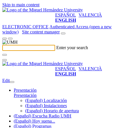
Skip to main content
ESPAÑOL
VALENCIÀ
ENGLISH
ELECTRONIC OFFICE
Authenticated Access (open a new
window)
Site content manager
Enter your search
ESPAÑOL
VALENCIÀ
ENGLISH
Edit
Presentación
Presentación
(Español) Localización
(Español) Instalaciones
(Español) Horario de apertura
(Español) Escucha Radio UMH
(Español) Hoy suena...
(Español) Programas