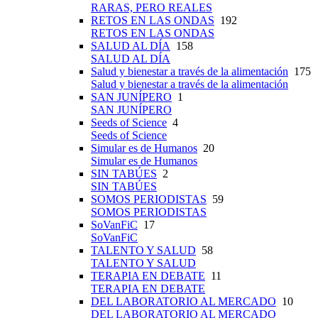
RARAS, PERO REALES
RETOS EN LAS ONDAS
192
RETOS EN LAS ONDAS
SALUD AL DÍA
158
SALUD AL DÍA
Salud y bienestar a través de la alimentación
175
Salud y bienestar a través de la alimentación
SAN JUNÍPERO
1
SAN JUNÍPERO
Seeds of Science
4
Seeds of Science
Simular es de Humanos
20
Simular es de Humanos
SIN TABÚES
2
SIN TABÚES
SOMOS PERIODISTAS
59
SOMOS PERIODISTAS
SoVanFiC
17
SoVanFiC
TALENTO Y SALUD
58
TALENTO Y SALUD
TERAPIA EN DEBATE
11
TERAPIA EN DEBATE
DEL LABORATORIO AL MERCADO
10
DEL LABORATORIO AL MERCADO