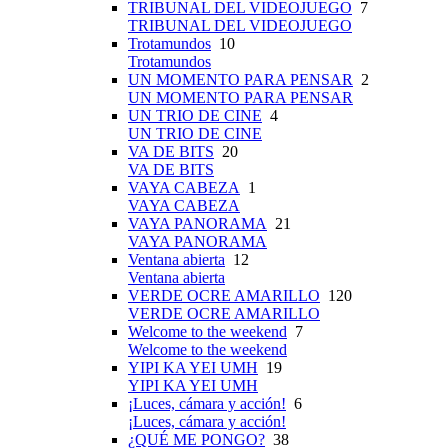
TRIBUNAL DEL VIDEOJUEGO
7
TRIBUNAL DEL VIDEOJUEGO
Trotamundos
10
Trotamundos
UN MOMENTO PARA PENSAR
2
UN MOMENTO PARA PENSAR
UN TRIO DE CINE
4
UN TRIO DE CINE
VA DE BITS
20
VA DE BITS
VAYA CABEZA
1
VAYA CABEZA
VAYA PANORAMA
21
VAYA PANORAMA
Ventana abierta
12
Ventana abierta
VERDE OCRE AMARILLO
120
VERDE OCRE AMARILLO
Welcome to the weekend
7
Welcome to the weekend
YIPI KA YEI UMH
19
YIPI KA YEI UMH
¡Luces, cámara y acción!
6
¡Luces, cámara y acción!
¿QUÉ ME PONGO?
38