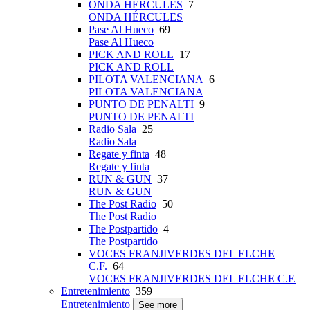
ONDA HÉRCULES
7
ONDA HÉRCULES
Pase Al Hueco
69
Pase Al Hueco
PICK AND ROLL
17
PICK AND ROLL
PILOTA VALENCIANA
6
PILOTA VALENCIANA
PUNTO DE PENALTI
9
PUNTO DE PENALTI
Radio Sala
25
Radio Sala
Regate y finta
48
Regate y finta
RUN & GUN
37
RUN & GUN
The Post Radio
50
The Post Radio
The Postpartido
4
The Postpartido
VOCES FRANJIVERDES DEL ELCHE
C.F.
64
VOCES FRANJIVERDES DEL ELCHE C.F.
Entretenimiento
359
Entretenimiento
See more