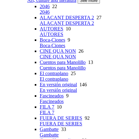
Art, culture and literatura
See more
2046
22
2046
ALACANT DESPERTA 2
27
ALACANT DESPERTA 2
AUTORES
10
AUTORES
Boca-Ciones
9
Boca-Ciones
CINE QUA NON
26
CINE QUA NON
Cuentos para Manolillo
13
Cuentos para Manolillo
El contraplano
25
El contraplano
En versión original
146
En versión original
Fascineados
9
Fascineados
FILA 7
10
FILA 7
FUERA DE SERIES
92
FUERA DE SERIES
Gambatte
33
Gambatte