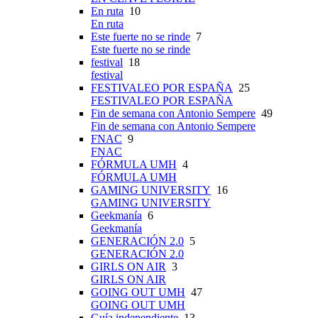
En ruta
10
En ruta
Este fuerte no se rinde
7
Este fuerte no se rinde
festival
18
festival
FESTIVALEO POR ESPAÑA
25
FESTIVALEO POR ESPAÑA
Fin de semana con Antonio Sempere
49
Fin de semana con Antonio Sempere
FNAC
9
FNAC
FÓRMULA UMH
4
FÓRMULA UMH
GAMING UNIVERSITY
16
GAMING UNIVERSITY
Geekmanía
6
Geekmanía
GENERACIÓN 2.0
5
GENERACIÓN 2.0
GIRLS ON AIR
3
GIRLS ON AIR
GOING OUT UMH
47
GOING OUT UMH
Guía independiente
13