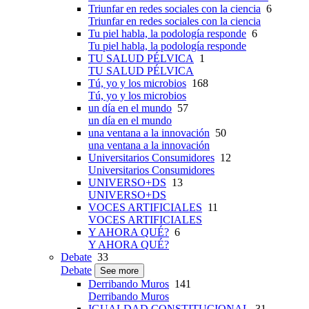
Triunfar en redes sociales con la ciencia
6
Triunfar en redes sociales con la ciencia
Tu piel habla, la podología responde
6
Tu piel habla, la podología responde
TU SALUD PÉLVICA
1
TU SALUD PÉLVICA
Tú, yo y los microbios
168
Tú, yo y los microbios
un día en el mundo
57
un día en el mundo
una ventana a la innovación
50
una ventana a la innovación
Universitarios Consumidores
12
Universitarios Consumidores
UNIVERSO+DS
13
UNIVERSO+DS
VOCES ARTIFICIALES
11
VOCES ARTIFICIALES
Y AHORA QUÉ?
6
Y AHORA QUÉ?
Debate
33
Debate
See more
Derribando Muros
141
Derribando Muros
IGUALDAD CONSTITUCIONAL
31