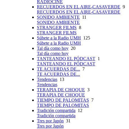
RADIOCINE
RECUERDOS EN EL AIRE-CASAVERDE
9
RECUERDOS EN EL AIRE-CASAVERDE
SONIDO AMBIENTE
11
SONIDO AMBIENTE
STRANGER FILMS
8
STRANGER FILMS
Súbete a la Radio UMH
125
Súbete a la Radio UMH
Tal día como hoy
20
Tal día como hoy
TANTEANDO EL PÓDCAST
1
TANTEANDO EL PÓDCAST
TE ACUERDAS DE...
7
TE ACUERDAS DE...
Tendencias
13
Tendencias
TERAPIA DE CHOQUE
3
TERAPIA DE CHOQUE
TIEMPO DE PALOMITAS
7
TIEMPO DE PALOMITAS
Tradición compartida
12
Tradición compartida
Tres por Japón
31
Tres por Japón