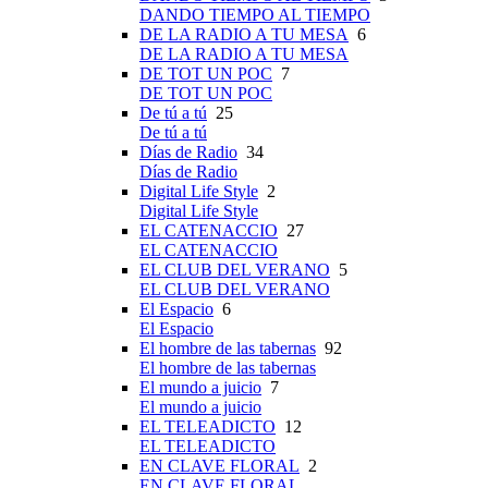
DANDO TIEMPO AL TIEMPO
DE LA RADIO A TU MESA
6
DE LA RADIO A TU MESA
DE TOT UN POC
7
DE TOT UN POC
De tú a tú
25
De tú a tú
Días de Radio
34
Días de Radio
Digital Life Style
2
Digital Life Style
EL CATENACCIO
27
EL CATENACCIO
EL CLUB DEL VERANO
5
EL CLUB DEL VERANO
El Espacio
6
El Espacio
El hombre de las tabernas
92
El hombre de las tabernas
El mundo a juicio
7
El mundo a juicio
EL TELEADICTO
12
EL TELEADICTO
EN CLAVE FLORAL
2
EN CLAVE FLORAL