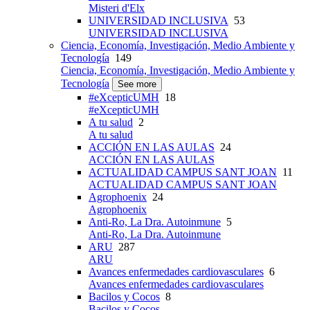
Misteri d'Elx
UNIVERSIDAD INCLUSIVA
53
UNIVERSIDAD INCLUSIVA
Ciencia, Economía, Investigación, Medio Ambiente y
Tecnología
149
Ciencia, Economía, Investigación, Medio Ambiente y
Tecnología
See more
#eXcepticUMH
18
#eXcepticUMH
A tu salud
2
A tu salud
ACCIÓN EN LAS AULAS
24
ACCIÓN EN LAS AULAS
ACTUALIDAD CAMPUS SANT JOAN
11
ACTUALIDAD CAMPUS SANT JOAN
Agrophoenix
24
Agrophoenix
Anti-Ro, La Dra. Autoinmune
5
Anti-Ro, La Dra. Autoinmune
ARU
287
ARU
Avances enfermedades cardiovasculares
6
Avances enfermedades cardiovasculares
Bacilos y Cocos
8
Bacilos y Cocos